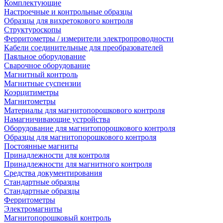
Комплектующие
Настроечные и контрольные образцы
Образцы для вихретокового контроля
Структуроскопы
Ферритометры / измерители электропроводности
Кабели соединительные для преобразователей
Паяльное оборудование
Сварочное оборудование
Магнитный контроль
Магнитные суспензии
Коэрцитиметры
Магнитометры
Материалы для магнитопорошкового контроля
Намагничивающие устройства
Оборудование для магнитопорошкового контроля
Образцы для магнитопорошкового контроля
Постоянные магниты
Принадлежности для контроля
Принадлежности для магнитного контроля
Средства документирования
Стандартные образцы
Стандартные образцы
Ферритометры
Электромагниты
Магнитопорошковый контроль