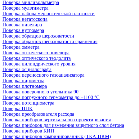
Поверка милливольтметра
Поверка мультиметра
Поверка набора мер оптической плотности
Поверка негатоскопа
Поверка нивелира
Поверка нутромера
Поверка образцов шероховатости
Поверка образцов шероховатости сравнения
Поверка омметра
Поверка оптического нивелира
Поверка оптического теодолита
Поверка цилиндрического уровня
Поверка осциллографа
Поверка переносного газоанализатора
Поверка пирометра
Поверка плотномера
Поверка поверочного угольника 90°
Поверка погружного термометра до +1100 °С
Поверка потенциометра
Поверка ППК
Поверка преобразователя расхода
Поверка приборов вертикального проектирования
Поверка приборов для измерения защитного слоя бетона
Поверка приборов КИП
Поверка приборов комбинированных (ТКА-ПКМ)