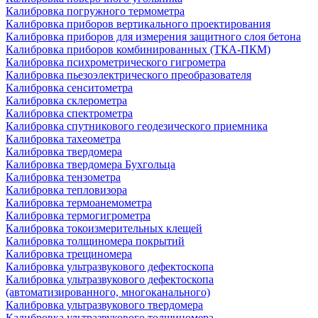
Калибровка погружного термометра
Калибровка приборов вертикального проектирования
Калибровка приборов для измерения защитного слоя бетона
Калибровка приборов комбинированных (ТКА-ПКМ)
Калибровка психрометрического гигрометра
Калибровка пьезоэлектрического преобразователя
Калибровка сенситометра
Калибровка склерометра
Калибровка спектрометра
Калибровка спутникового геодезического приемника
Калибровка тахеометра
Калибровка твердомера
Калибровка твердомера Бухгольца
Калибровка тензометра
Калибровка тепловизора
Калибровка термоанемометра
Калибровка термогигрометра
Калибровка токоизмерительных клещей
Калибровка толщиномера покрытий
Калибровка трещиномера
Калибровка ультразвукового дефектоскопа
Калибровка ультразвукового дефектоскопа
(автоматизированного, многоканального)
Калибровка ультразвукового твердомера
Калибровка ультразвукового толщиномера