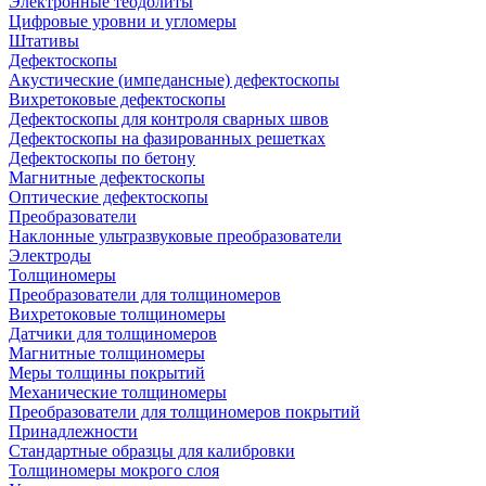
Электронные теодолиты
Цифровые уровни и угломеры
Штативы
Дефектоскопы
Акустические (импедансные) дефектоскопы
Вихретоковые дефектоскопы
Дефектоскопы для контроля сварных швов
Дефектоскопы на фазированных решетках
Дефектоскопы по бетону
Магнитные дефектоскопы
Оптические дефектоскопы
Преобразователи
Наклонные ультразвуковые преобразователи
Электроды
Толщиномеры
Преобразователи для толщиномеров
Вихретоковые толщиномеры
Датчики для толщиномеров
Магнитные толщиномеры
Меры толщины покрытий
Механические толщиномеры
Преобразователи для толщиномеров покрытий
Принадлежности
Стандартные образцы для калибровки
Толщиномеры мокрого слоя