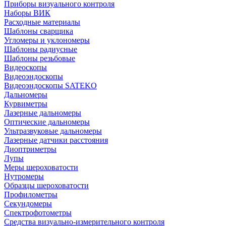
Приборы визуального контроля
Наборы ВИК
Расходные материалы
Шаблоны сварщика
Угломеры и уклономеры
Шаблоны радиусные
Шаблоны резьбовые
Видеоскопы
Видеоэндоскопы
Видеоэндоскопы SATEKO
Дальномеры
Курвиметры
Лазерные дальномеры
Оптические дальномеры
Ультразвуковые дальномеры
Лазерные датчики расстояния
Диоптриметры
Лупы
Меры шероховатости
Нутромеры
Образцы шероховатости
Профилометры
Секундомеры
Спектрофотометры
Средства визуально-измерительного контроля