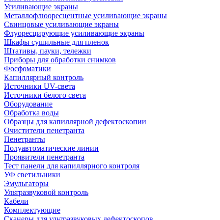
Усиливающие экраны
Металлофлюоресцентные усиливающие экраны
Свинцовые усиливающие экраны
Флуоресцирующие усиливающие экраны
Шкафы сушильные для пленок
Штативы, пауки, тележки
Приборы для обработки снимков
Фосфоматики
Капиллярный контроль
Источники UV-света
Источники белого света
Оборудование
Обработка воды
Образцы для капиллярной дефектоскопии
Очистители пенетранта
Пенетранты
Полуавтоматические линии
Проявители пенетранта
Тест панели для капиллярного контроля
УФ светильники
Эмульгаторы
Ультразвуковой контроль
Кабели
Комплектующие
Сканеры для ультразвуковых дефектоскопов