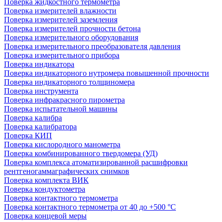
Поверка жидкостного термометра
Поверка измерителей влажности
Поверка измерителей заземления
Поверка измерителей прочности бетона
Поверка измерительного оборудования
Поверка измерительного преобразователя давления
Поверка измерительного прибора
Поверка индикатора
Поверка индикаторного нутромера повышенной прочности
Поверка индикаторного толщиномера
Поверка инструмента
Поверка инфракрасного пирометра
Поверка испытательной машины
Поверка калибра
Поверка калибратора
Поверка КИП
Поверка кислородного манометра
Поверка комбинированного твердомера (УД)
Поверка комплекса атоматизированной расшифровки
рентгеногаммаграфических снимков
Поверка комплекта ВИК
Поверка кондуктометра
Поверка контактного термометра
Поверка контактного термометра от 40 до +500 °С
Поверка концевой меры