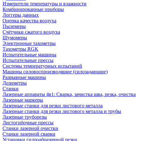
Измерители температуры и влажности
Комбинированные приборы
Логгеры данных
Оценка качества воздуха
Пылемеры
Счётчики сжатого воздуха
Шумомеры
Электронные тахометры
Тахометры RGK
Испытательные машины
Испытательные прессы
Системы температурных испытаний
Машины силовоспроизводящие (силозадающие)
Разрывные машины
Дозиметры
Станки
Лазерные аппараты 4в1: Сварка, зачистка шва, резка, очистка
Лазерные маркеры
Лазерные станки для резки листового металла
Лазерные станки для резки листового металла и трубы
Лазерные труборезы
Листогибочные прессы
Станки лазерной очистки
Станки лазерной сварки
Установки гидроабразивной резки