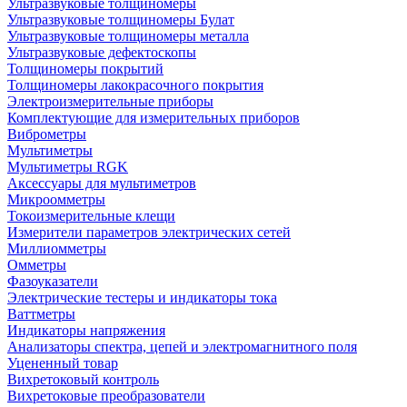
Ультразвуковые толщиномеры
Ультразвуковые толщиномеры Булат
Ультразвуковые толщиномеры металла
Ультразвуковые дефектоскопы
Толщиномеры покрытий
Толщиномеры лакокрасочного покрытия
Электроизмерительные приборы
Комплектующие для измерительных приборов
Виброметры
Мультиметры
Мультиметры RGK
Аксессуары для мультиметров
Микроомметры
Токоизмерительные клещи
Измерители параметров электрических сетей
Миллиомметры
Омметры
Фазоуказатели
Электрические тестеры и индикаторы тока
Ваттметры
Индикаторы напряжения
Анализаторы спектра, цепей и электромагнитного поля
Уцененный товар
Вихретоковый контроль
Вихретоковые преобразователи