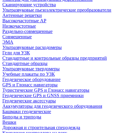
Сканирующие устройства
Ультразвуковые пьезоэлектрические преобразователи
Антенные решетки
Высокочастотные АР
Низкочастотные
Раздельно-совмещенные
Совмещенные
ЭМА
Ультразвуковые расходомеры
Гели для УЗК
Стандартные и контрольные образцы предприятий
Стандартные образцы
Ультразвуковые твердомеры
Учебные плакаты по УЗК
Геодезическое оборудование
GPS и Глонасс навигаторы
Туристические GPS и Глонасс навигаторы
Геодезические GPS и GNSS приемники
Геодезические аксессуары
Аккумуляторы для геодезического оборудования
Башмаки геодезические
Биподы и триподы
Вешки
Дорожная и строительная спецодежда
Крепления контроллера на веху