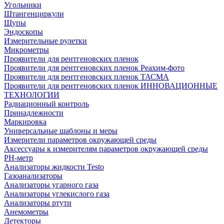
Угольники
Штангенциркули
Щупы
Эндоскопы
Измерительные рулетки
Микрометры
Проявители для рентгеновских пленок
Проявители для рентгеновских пленок Реахим-фото
Проявители для рентгеновских пленок ТАСМА
Проявители для рентгеновских пленок ИННОВАЦИОННЫЕ
ТЕХНОЛОГИИ
Радиационный контроль
Принадлежности
Маркировка
Универсальные шаблоны и меры
Измерители параметров окружающей среды
Аксессуары к измерителям параметров окружающей среды
PH-метр
Анализаторы жидкости Testo
Газоанализаторы
Анализаторы угарного газа
Анализаторы углекислого газа
Анализаторы ртути
Анемометры
Детекторы