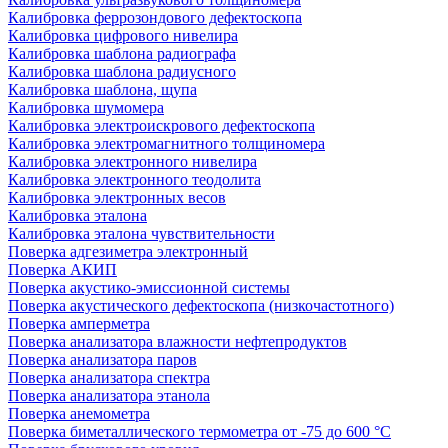
Калибровка феррозондового дефектоскопа
Калибровка цифрового нивелира
Калибровка шаблона радиографа
Калибровка шаблона радиусного
Калибровка шаблона, щупа
Калибровка шумомера
Калибровка электроискрового дефектоскопа
Калибровка электромагнитного толщиномера
Калибровка электронного нивелира
Калибровка электронного теодолита
Калибровка электронных весов
Калибровка эталона
Калибровка эталона чувствительности
Поверка адгезиметра электронный
Поверка АКИП
Поверка акустико-эмиссионной системы
Поверка акустического дефектоскопа (низкочастотного)
Поверка амперметра
Поверка анализатора влажности нефтепродуктов
Поверка анализатора паров
Поверка анализатора спектра
Поверка анализатора этанола
Поверка анемометра
Поверка биметаллического термометра от -75 до 600 °С