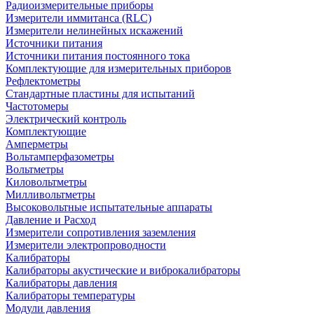
Радиоизмерительные приборы
Измерители иммитанса (RLC)
Измерители нелинейных искажений
Источники питания
Источники питания постоянного тока
Комплектующие для измерительных приборов
Рефлектометры
Стандартные пластины для испытаний
Частотомеры
Электрический контроль
Комплектующие
Амперметры
Вольтамперфазометры
Вольтметры
Киловольтметры
Милливольтметры
Высоковольтные испытательные аппараты
Давление и Расход
Измерители сопротивления заземления
Измерители электропроводности
Калибраторы
Калибраторы акустические и виброкалибраторы
Калибраторы давления
Калибраторы температуры
Модули давления