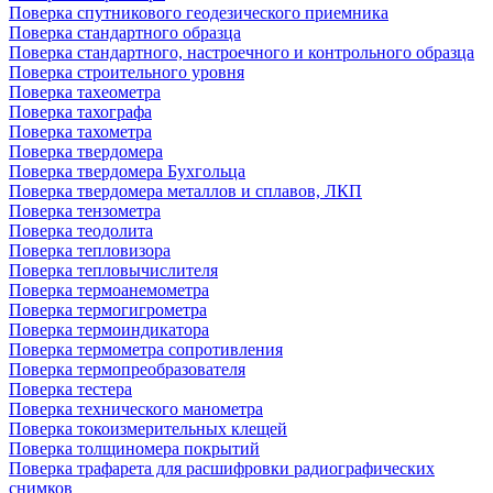
Поверка спутникового геодезического приемника
Поверка стандартного образца
Поверка стандартного, настроечного и контрольного образца
Поверка строительного уровня
Поверка тахеометра
Поверка тахографа
Поверка тахометра
Поверка твердомера
Поверка твердомера Бухгольца
Поверка твердомера металлов и сплавов, ЛКП
Поверка тензометра
Поверка теодолита
Поверка тепловизора
Поверка тепловычислителя
Поверка термоанемометра
Поверка термогигрометра
Поверка термоиндикатора
Поверка термометра сопротивления
Поверка термопреобразователя
Поверка тестера
Поверка технического манометра
Поверка токоизмерительных клещей
Поверка толщиномера покрытий
Поверка трафарета для расшифровки радиографических
снимков