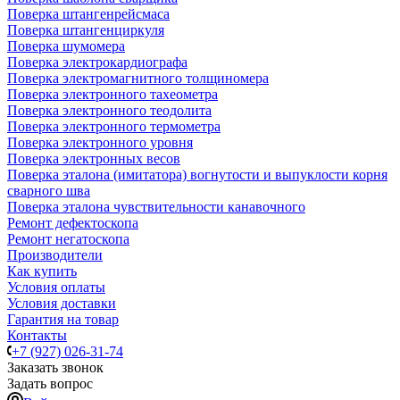
Поверка штангенрейсмаса
Поверка штангенциркуля
Поверка шумомера
Поверка электрокардиографа
Поверка электромагнитного толщиномера
Поверка электронного тахеометра
Поверка электронного теодолита
Поверка электронного термометра
Поверка электронного уровня
Поверка электронных весов
Поверка эталона (имитатора) вогнутости и выпуклости корня
сварного шва
Поверка эталона чувствительности канавочного
Ремонт дефектоскопа
Ремонт негатоскопа
Производители
Как купить
Условия оплаты
Условия доставки
Гарантия на товар
Контакты
+7 (927) 026-31-74
Заказать звонок
Задать вопрос