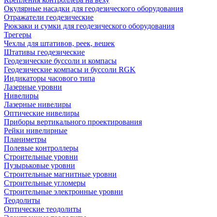
Окулярные насадки для геодезического оборудования
Отражатели геодезические
Рюкзаки и сумки для геодезического оборудования
Трегеры
Чехлы для штативов, реек, вешек
Штативы геодезические
Геодезические буссоли и компасы
Геодезические компасы и буссоли RGK
Индикаторы часового типа
Лазерные уровни
Нивелиры
Лазерные нивелиры
Оптические нивелиры
Приборы вертикального проектирования
Рейки нивелирные
Планиметры
Полевые контроллеры
Строительные уровни
Пузырьковые уровни
Строительные магнитные уровни
Строительные угломеры
Строительные электронные уровни
Теодолиты
Оптические теодолиты