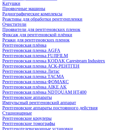
Катушки
Проявочные машины
Радиографические комплексы
Реактивы для обработки рентгенпленки
Очистители
Проявители для рентгеновских пленок
Фиксаж для рентгеновской плёнки
Резаки для рентгеновских пленок
Рентгеновская плёнка
Рентгеновская пленка AGFA
Рентгеновская пленка FUJIFILM
Рентгеновская пленка KODAK Carestream Industrex
Рентгеновская пленка АСК-РЕНТГЕН
Рентгеновская пленка Литас
Рентгеновская пленка ТАСМА
Рентгеновская пленка ФОМАКС
Рентгеновская плёнка AIKE AK
Рентгеновская плёнка NDTQUAM HT400
Рентгеновские аппараты
Импульсный рентгеновский аппарат
Рентгеновские аппараты постоянного действия
Стационарные
Рентгеновские кроулеры
Рентгеновские томографы
Рентгенотелевизионные установки