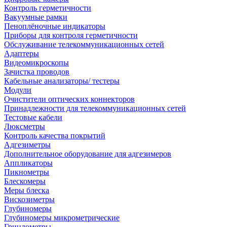
Контроль герметичности
Вакуумные рамки
Пеноплёночные индикаторы
Приборы для контроля герметичности
Обслуживание телекоммуникационных сетей
Адаптеры
Видеомикроскопы
Зачистка проводов
Кабельные анализаторы/ тестеры
Модули
Очистители оптических коннекторов
Принадлежности для телекоммуникационных сетей
Тестовые кабели
Люксметры
Контроль качества покрытий
Адгезиметры
Дополнительное оборудование для адгезимеров
Аппликаторы
Пикнометры
Блескомеры
Меры блеска
Вискозиметры
Глубиномеры
Глубиномеры микрометрические
Гриндометры