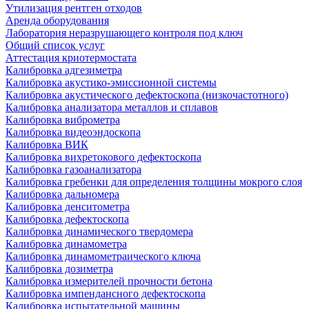
Утилизация рентген отходов
Аренда оборудования
Лаборатория неразрушающего контроля под ключ
Общий список услуг
Аттестация криотермостата
Калибровка адгезиметра
Калибровка акустико-эмиссионной системы
Калибровка акустического дефектоскопа (низкочастотного)
Калибровка анализатора металлов и сплавов
Калибровка виброметра
Калибровка видеоэндоскопа
Калибровка ВИК
Калибровка вихретокового дефектоскопа
Калибровка газоанализатора
Калибровка гребенки для определения толщины мокрого слоя
Калибровка дальномера
Калибровка денситометра
Калибровка дефектоскопа
Калибровка динамического твердомера
Калибровка динамометра
Калибровка динамометраического ключа
Калибровка дозиметра
Калибровка измерителей прочности бетона
Калибровка импендансного дефектоскопа
Калибровка испытательной машины