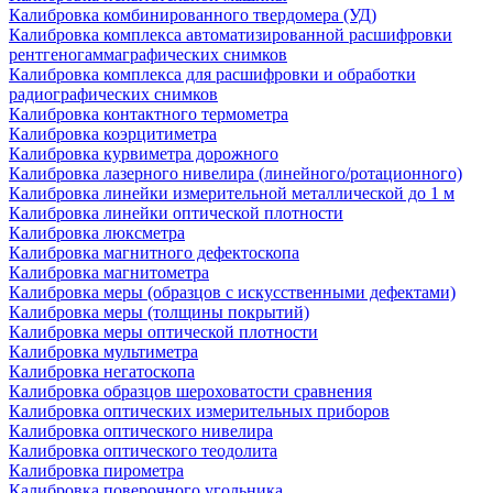
Калибровка комбинированного твердомера (УД)
Калибровка комплекса автоматизированной расшифровки
рентгеногаммаграфических снимков
Калибровка комплекса для расшифровки и обработки
радиографических снимков
Калибровка контактного термометра
Калибровка коэрцитиметра
Калибровка курвиметра дорожного
Калибровка лазерного нивелира (линейного/ротационного)
Калибровка линейки измерительной металлической до 1 м
Калибровка линейки оптической плотности
Калибровка люксметра
Калибровка магнитного дефектоскопа
Калибровка магнитометра
Калибровка меры (образцов с искусственными дефектами)
Калибровка меры (толщины покрытий)
Калибровка меры оптической плотности
Калибровка мультиметра
Калибровка негатоскопа
Калибровка образцов шероховатости сравнения
Калибровка оптических измерительных приборов
Калибровка оптического нивелира
Калибровка оптического теодолита
Калибровка пирометра
Калибровка поверочного угольника