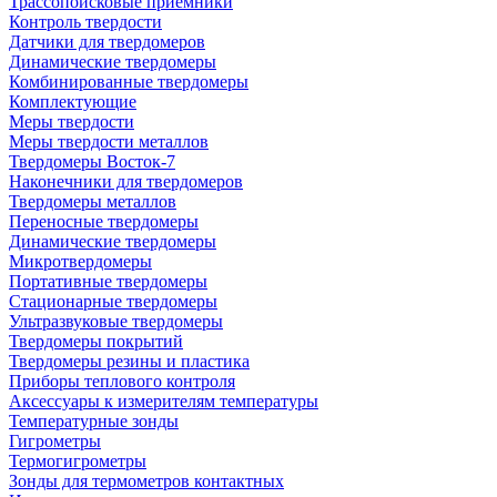
Трассопоисковые приемники
Контроль твердости
Датчики для твердомеров
Динамические твердомеры
Комбинированные твердомеры
Комплектующие
Меры твердости
Меры твердости металлов
Твердомеры Восток-7
Наконечники для твердомеров
Твердомеры металлов
Переносные твердомеры
Динамические твердомеры
Микротвердомеры
Портативные твердомеры
Стационарные твердомеры
Ультразвуковые твердомеры
Твердомеры покрытий
Твердомеры резины и пластика
Приборы теплового контроля
Аксессуары к измерителям температуры
Температурные зонды
Гигрометры
Термогигрометры
Зонды для термометров контактных