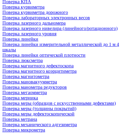
Поверка КПА
Поверка курвиметра
Поверка курвиметра дорожного
Поверка лабораторных электронных весов
Поверка лазерного дальномера
Поверка лазерного нивелира (линейного/ротационного)
Поверка лазерного уровня
Поверка линейки
Поверка линейки измерительной металлической до 1 м 4
шкалы
Поверка линейки оптической плотности
Поверка люксметра
Поверка магнитного дефектоскопа
Поверка магнитного коэрцитиметра
Поверка магнитометра
Поверка мановакуумметра
Поверка манометра редукторов
Поверка мегаомметра
Поверка мерника
Поверка меры (образцов с искусственными дефектами)
Поверка меры (толщины покрытий)
Поверка меры дефектоскопической
Поверка метрана
Поверка механического адгезиметра
Поверка микрометра