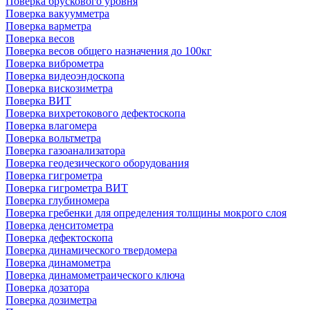
Поверка брускового уровня
Поверка вакуумметра
Поверка варметра
Поверка весов
Поверка весов общего назначения до 100кг
Поверка виброметра
Поверка видеоэндоскопа
Поверка вискозиметра
Поверка ВИТ
Поверка вихретокового дефектоскопа
Поверка влагомера
Поверка вольтметра
Поверка газоанализатора
Поверка геодезического оборудования
Поверка гигрометра
Поверка гигрометра ВИТ
Поверка глубиномера
Поверка гребенки для определения толщины мокрого слоя
Поверка денситометра
Поверка дефектоскопа
Поверка динамического твердомера
Поверка динамометра
Поверка динамометраического ключа
Поверка дозатора
Поверка дозиметра