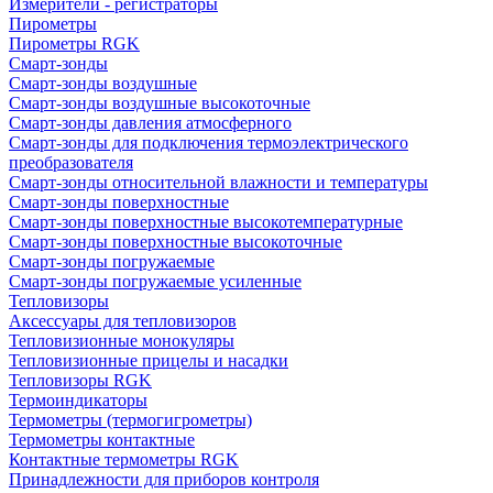
Измерители - регистраторы
Пирометры
Пирометры RGK
Смарт-зонды
Смарт-зонды воздушные
Смарт-зонды воздушные высокоточные
Смарт-зонды давления атмосферного
Смарт-зонды для подключения термоэлектрического
преобразователя
Смарт-зонды относительной влажности и температуры
Смарт-зонды поверхностные
Смарт-зонды поверхностные высокотемпературные
Смарт-зонды поверхностные высокоточные
Смарт-зонды погружаемые
Смарт-зонды погружаемые усиленные
Тепловизоры
Аксессуары для тепловизоров
Тепловизионные монокуляры
Тепловизионные прицелы и насадки
Тепловизоры RGK
Термоиндикаторы
Термометры (термогигрометры)
Термометры контактные
Контактные термометры RGK
Принадлежности для приборов контроля