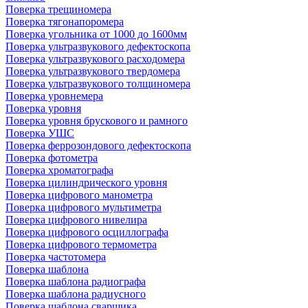
Поверка трещиномера
Поверка тягонапоромера
Поверка угольника от 1000 до 1600мм
Поверка ультразвукового дефектоскопа
Поверка ультразвукового расходомера
Поверка ультразвукового твердомера
Поверка ультразвукового толщиномера
Поверка уровнемера
Поверка уровня
Поверка уровня брускового и рамного
Поверка УШС
Поверка феррозондового дефектоскопа
Поверка фотометра
Поверка хроматографа
Поверка цилиндрического уровня
Поверка цифрового манометра
Поверка цифрового мультиметра
Поверка цифрового нивелира
Поверка цифрового осциллографа
Поверка цифрового термометра
Поверка частотомера
Поверка шаблона
Поверка шаблона радиографа
Поверка шаблона радиусного
Поверка шаблона сварщика