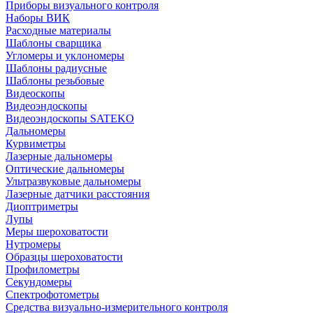
Приборы визуального контроля
Наборы ВИК
Расходные материалы
Шаблоны сварщика
Угломеры и уклономеры
Шаблоны радиусные
Шаблоны резьбовые
Видеоскопы
Видеоэндоскопы
Видеоэндоскопы SATEKO
Дальномеры
Курвиметры
Лазерные дальномеры
Оптические дальномеры
Ультразвуковые дальномеры
Лазерные датчики расстояния
Диоптриметры
Лупы
Меры шероховатости
Нутромеры
Образцы шероховатости
Профилометры
Секундомеры
Спектрофотометры
Средства визуально-измерительного контроля