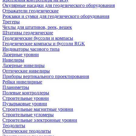
Окулярные насадки для геодезического оборудования
Отражатели геодезические
Рюкзаки и сумки для геодезического оборудования
Трегеры
Чехлы для штативов, реек, вешек
Штативы геодезические
Геодезические буссоли и компасы
Геодезические компасы и буссоли RGK
Индикаторы часового типа
Лазерные уровни
Нивелиры
Лазерные нивелиры
Оптические нивелиры
Приборы вертикального проектирования
Рейки нивелирные
Планиметры
Полевые контроллеры
Строительные уровни
Пузырьковые уровни
Строительные магнитные уровни
Строительные угломеры
Строительные электронные уровни
Теодолиты
Оптические теодолиты