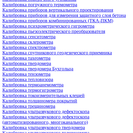
Калибровка погружного термометра
Калибровка приборов вертикального проектирования
Калибровка приборов для измерения защитного слоя бетона
Калибровка приборов комбинированных (ТКА-ПКМ)
Калибровка психрометрического гигрометра
Калибровка пьезоэлектрического преобразователя
Калибровка сенситометра
Калибровка склерометра
Калибровка спектрометра
Калибровка спутникового геодезического приемника
Калибровка тахеометра
Калибровка твердомера
Калибровка твердомера Бухгольца
Калибровка тензометра
Калибровка тепловизора
Калибровка термоанемометра
Калибровка термогигрометра
Калибровка токоизмерительных клещей
Калибровка толщиномера покрытий
Калибровка трещиномера
Калибровка ультразвукового дефектоскопа
Калибровка ультразвукового дефектоскопа
(автоматизированного, многоканального)
Калибровка ультразвукового твердомера
Калибровка ультразвукового толщиномера