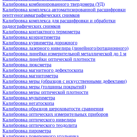
Калибровка комбинированного твердомера (УД)
Калибровка комплекса автоматизированной расшифровки
рентгеногаммаграфических снимков
Калибровка комплекса для расшифровки и обработки
радиографических снимков
Калибровка контактного термометра
Калибровка коэрцитиметра
Калибровка курвиметра дорожного
Калибровка лазерного нивелира (линейного/ротационного)
Калибровка линейки измерительной металлической до 1 м
Калибровка линейки оптической плотности
Калибровка люксметра
Калибровка магнитного дефектоскопа
Калибровка магнитометра
Калибровка меры (образцов с искусственными дефектами)
Калибровка меры (толщины покрытий)
Калибровка меры оптической плотности
Калибровка мультиметра
Калибровка негатоскопа
Калибровка образцов шероховатости сравнения
Калибровка оптических измерительных приборов
Калибровка оптического нивелира
Калибровка оптического теодолита
Калибровка пирометра
Калибровка поверочного угольника