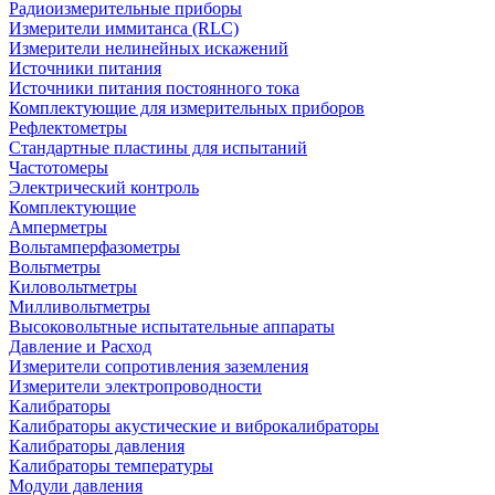
Радиоизмерительные приборы
Измерители иммитанса (RLC)
Измерители нелинейных искажений
Источники питания
Источники питания постоянного тока
Комплектующие для измерительных приборов
Рефлектометры
Стандартные пластины для испытаний
Частотомеры
Электрический контроль
Комплектующие
Амперметры
Вольтамперфазометры
Вольтметры
Киловольтметры
Милливольтметры
Высоковольтные испытательные аппараты
Давление и Расход
Измерители сопротивления заземления
Измерители электропроводности
Калибраторы
Калибраторы акустические и виброкалибраторы
Калибраторы давления
Калибраторы температуры
Модули давления