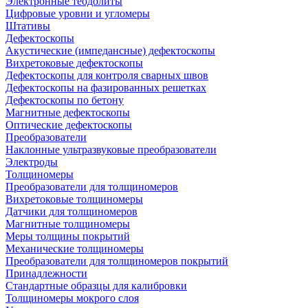
Электронные теодолиты
Цифровые уровни и угломеры
Штативы
Дефектоскопы
Акустические (импедансные) дефектоскопы
Вихретоковые дефектоскопы
Дефектоскопы для контроля сварных швов
Дефектоскопы на фазированных решетках
Дефектоскопы по бетону
Магнитные дефектоскопы
Оптические дефектоскопы
Преобразователи
Наклонные ультразвуковые преобразователи
Электроды
Толщиномеры
Преобразователи для толщиномеров
Вихретоковые толщиномеры
Датчики для толщиномеров
Магнитные толщиномеры
Меры толщины покрытий
Механические толщиномеры
Преобразователи для толщиномеров покрытий
Принадлежности
Стандартные образцы для калибровки
Толщиномеры мокрого слоя