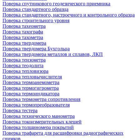
Поверка спутникового геодезического приемника
Поверка стандартного образца
Поверка стандартного, настроечного и контрольного образца
Поверка строительного уровня
Поверка тахеометра
Поверка тахографа
Поверка тахометра
Поверка твердомера
Поверка твердомера Бухгольца
Поверка твердомера металлов и сплавов, ЛКП
Поверка тензометра
Поверка теодолита
Поверка тепловизора
Поверка тепловычислителя
Поверка термоанемометра
Поверка термогигрометра
Поверка термоиндикатора
Поверка термометра сопротивления
Поверка термопреобразователя
Поверка тестера
Поверка технического манометра
Поверка токоизмерительных клещей
Поверка толщиномера покрытий
Поверка трафарета для расшифровки радиографических
снимков