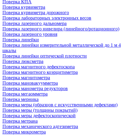
Поверка КПА
Поверка курвиметра
Поверка курвиметра дорожного
Поверка лабораторных электронных весов
Поверка лазерного дальномера
Поверка лазерного нивелира (линейного/ротационного)
Поверка лазерного уровня
Поверка линейки
Поверка линейки измерительной металлической до 1 м 4
шкалы
Поверка линейки оптической плотности
Поверка люксметра
Поверка магнитного дефектоскопа
Поверка магнитного коэрцитиметра
Поверка магнитометра
Поверка мановакуумметра
Поверка манометра редукторов
Поверка мегаомметра
Поверка мерника
Поверка меры (образцов с искусственными дефектами)
Поверка меры (толщины покрытий)
Поверка меры дефектоскопической
Поверка метрана
Поверка механического адгезиметра
Поверка микрометра