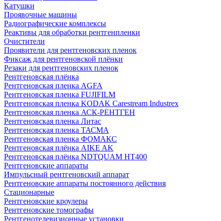
Катушки
Проявочные машины
Радиографические комплексы
Реактивы для обработки рентгенпленки
Очистители
Проявители для рентгеновских пленок
Фиксаж для рентгеновской плёнки
Резаки для рентгеновских пленок
Рентгеновская плёнка
Рентгеновская пленка AGFA
Рентгеновская пленка FUJIFILM
Рентгеновская пленка KODAK Carestream Industrex
Рентгеновская пленка АСК-РЕНТГЕН
Рентгеновская пленка Литас
Рентгеновская пленка ТАСМА
Рентгеновская пленка ФОМАКС
Рентгеновская плёнка AIKE AK
Рентгеновская плёнка NDTQUAM HT400
Рентгеновские аппараты
Импульсный рентгеновский аппарат
Рентгеновские аппараты постоянного действия
Стационарные
Рентгеновские кроулеры
Рентгеновские томографы
Рентгенотелевизионные установки