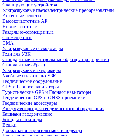
Сканирующие устройства
Ультразвуковые пьезоэлектрические преобразователи
Антенные решетки
Высокочастотные АР
Низкочастотные
Раздельно-совмещенные
Совмещенные
ЭМА
Ультразвуковые расходомеры
Гели для УЗК
Стандартные и контрольные образцы предприятий
Стандартные образцы
Ультразвуковые твердомеры
Учебные плакаты по УЗК
Геодезическое оборудование
GPS и Глонасс навигаторы
Туристические GPS и Глонасс навигаторы
Геодезические GPS и GNSS приемники
Геодезические аксессуары
Аккумуляторы для геодезического оборудования
Башмаки геодезические
Биподы и триподы
Вешки
Дорожная и строительная спецодежда
Крепления контроллера на веху