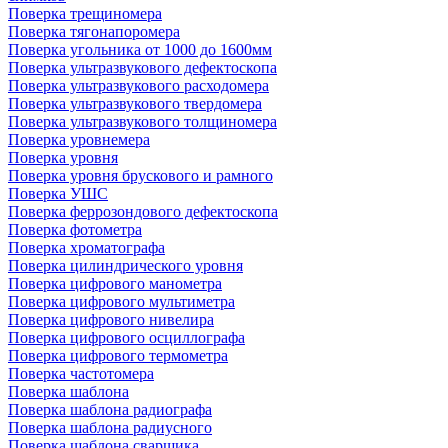
Поверка трещиномера
Поверка тягонапоромера
Поверка угольника от 1000 до 1600мм
Поверка ультразвукового дефектоскопа
Поверка ультразвукового расходомера
Поверка ультразвукового твердомера
Поверка ультразвукового толщиномера
Поверка уровнемера
Поверка уровня
Поверка уровня брускового и рамного
Поверка УШС
Поверка феррозондового дефектоскопа
Поверка фотометра
Поверка хроматографа
Поверка цилиндрического уровня
Поверка цифрового манометра
Поверка цифрового мультиметра
Поверка цифрового нивелира
Поверка цифрового осциллографа
Поверка цифрового термометра
Поверка частотомера
Поверка шаблона
Поверка шаблона радиографа
Поверка шаблона радиусного
Поверка шаблона сварщика