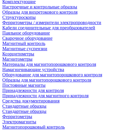
Комплектующие
Настроечные и контрольные образцы
Образцы для вихретокового контроля
Структуроскопы
Ферритометры / измерители электропроводности
Кабели соединительные для преобразователей
Паяльное оборудование
Сварочное оборудование
Магнитный контроль
Магнитные суспензии
Коэрцитиметры
Магнитометры
Материалы для магнитопорошкового контроля
Намагничивающие устройства
Оборудование для магнитопорошкового контроля
Образцы для магнитопорошкового контроля
Постоянные магниты
Принадлежности для контроля
Принадлежности для магнитного контроля
Средства документирования
Стандартные образцы
Стандартные образцы
Ферритометры
Электромагниты
Магнитопорошковый контроль