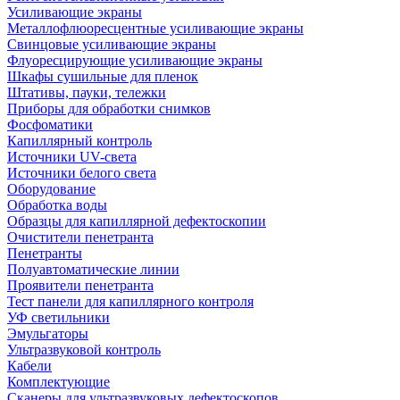
Усиливающие экраны
Металлофлюоресцентные усиливающие экраны
Свинцовые усиливающие экраны
Флуоресцирующие усиливающие экраны
Шкафы сушильные для пленок
Штативы, пауки, тележки
Приборы для обработки снимков
Фосфоматики
Капиллярный контроль
Источники UV-света
Источники белого света
Оборудование
Обработка воды
Образцы для капиллярной дефектоскопии
Очистители пенетранта
Пенетранты
Полуавтоматические линии
Проявители пенетранта
Тест панели для капиллярного контроля
УФ светильники
Эмульгаторы
Ультразвуковой контроль
Кабели
Комплектующие
Сканеры для ультразвуковых дефектоскопов