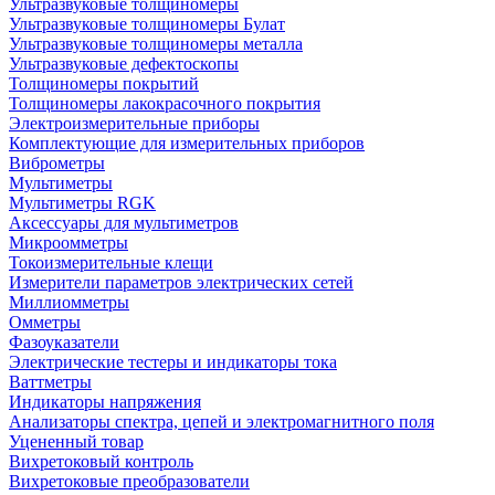
Ультразвуковые толщиномеры
Ультразвуковые толщиномеры Булат
Ультразвуковые толщиномеры металла
Ультразвуковые дефектоскопы
Толщиномеры покрытий
Толщиномеры лакокрасочного покрытия
Электроизмерительные приборы
Комплектующие для измерительных приборов
Виброметры
Мультиметры
Мультиметры RGK
Аксессуары для мультиметров
Микроомметры
Токоизмерительные клещи
Измерители параметров электрических сетей
Миллиомметры
Омметры
Фазоуказатели
Электрические тестеры и индикаторы тока
Ваттметры
Индикаторы напряжения
Анализаторы спектра, цепей и электромагнитного поля
Уцененный товар
Вихретоковый контроль
Вихретоковые преобразователи