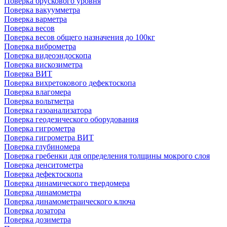
Поверка брускового уровня
Поверка вакуумметра
Поверка варметра
Поверка весов
Поверка весов общего назначения до 100кг
Поверка виброметра
Поверка видеоэндоскопа
Поверка вискозиметра
Поверка ВИТ
Поверка вихретокового дефектоскопа
Поверка влагомера
Поверка вольтметра
Поверка газоанализатора
Поверка геодезического оборудования
Поверка гигрометра
Поверка гигрометра ВИТ
Поверка глубиномера
Поверка гребенки для определения толщины мокрого слоя
Поверка денситометра
Поверка дефектоскопа
Поверка динамического твердомера
Поверка динамометра
Поверка динамометраического ключа
Поверка дозатора
Поверка дозиметра