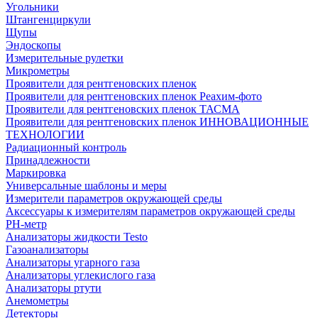
Угольники
Штангенциркули
Щупы
Эндоскопы
Измерительные рулетки
Микрометры
Проявители для рентгеновских пленок
Проявители для рентгеновских пленок Реахим-фото
Проявители для рентгеновских пленок ТАСМА
Проявители для рентгеновских пленок ИННОВАЦИОННЫЕ
ТЕХНОЛОГИИ
Радиационный контроль
Принадлежности
Маркировка
Универсальные шаблоны и меры
Измерители параметров окружающей среды
Аксессуары к измерителям параметров окружающей среды
PH-метр
Анализаторы жидкости Testo
Газоанализаторы
Анализаторы угарного газа
Анализаторы углекислого газа
Анализаторы ртути
Анемометры
Детекторы