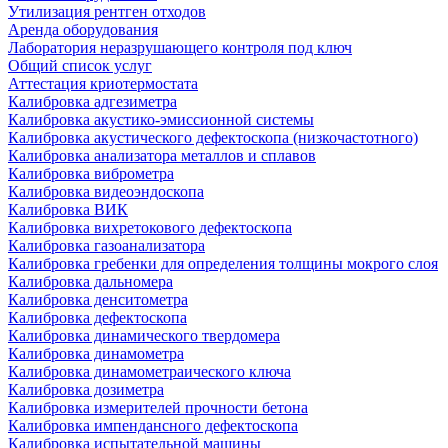
Утилизация рентген отходов
Аренда оборудования
Лаборатория неразрушающего контроля под ключ
Общий список услуг
Аттестация криотермостата
Калибровка адгезиметра
Калибровка акустико-эмиссионной системы
Калибровка акустического дефектоскопа (низкочастотного)
Калибровка анализатора металлов и сплавов
Калибровка виброметра
Калибровка видеоэндоскопа
Калибровка ВИК
Калибровка вихретокового дефектоскопа
Калибровка газоанализатора
Калибровка гребенки для определения толщины мокрого слоя
Калибровка дальномера
Калибровка денситометра
Калибровка дефектоскопа
Калибровка динамического твердомера
Калибровка динамометра
Калибровка динамометраического ключа
Калибровка дозиметра
Калибровка измерителей прочности бетона
Калибровка импендансного дефектоскопа
Калибровка испытательной машины