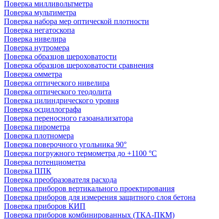
Поверка милливольтметра
Поверка мультиметра
Поверка набора мер оптической плотности
Поверка негатоскопа
Поверка нивелира
Поверка нутромера
Поверка образцов шероховатости
Поверка образцов шероховатости сравнения
Поверка омметра
Поверка оптического нивелира
Поверка оптического теодолита
Поверка цилиндрического уровня
Поверка осциллографа
Поверка переносного газоанализатора
Поверка пирометра
Поверка плотномера
Поверка поверочного угольника 90°
Поверка погружного термометра до +1100 °С
Поверка потенциометра
Поверка ППК
Поверка преобразователя расхода
Поверка приборов вертикального проектирования
Поверка приборов для измерения защитного слоя бетона
Поверка приборов КИП
Поверка приборов комбинированных (ТКА-ПКМ)