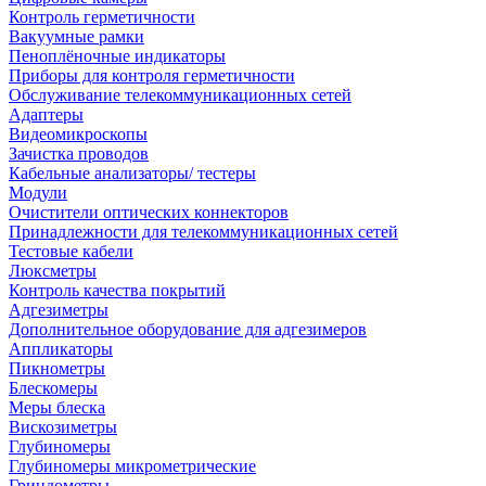
Контроль герметичности
Вакуумные рамки
Пеноплёночные индикаторы
Приборы для контроля герметичности
Обслуживание телекоммуникационных сетей
Адаптеры
Видеомикроскопы
Зачистка проводов
Кабельные анализаторы/ тестеры
Модули
Очистители оптических коннекторов
Принадлежности для телекоммуникационных сетей
Тестовые кабели
Люксметры
Контроль качества покрытий
Адгезиметры
Дополнительное оборудование для адгезимеров
Аппликаторы
Пикнометры
Блескомеры
Меры блеска
Вискозиметры
Глубиномеры
Глубиномеры микрометрические
Гриндометры