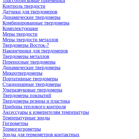
Трассопоисковые приемники
Контроль твердости
Датчики для твердомеров
Динамические твердомеры
Комбинированные твердомеры
Комплектующие
Меры твердости
Меры твердости металлов
Твердомеры Восток-7
Наконечники для твердомеров
Твердомеры металлов
Переносные твердомеры
Динамические твердомеры
Микротвердомеры
Портативные твердомеры
Стационарные твердомеры
Ультразвуковые твердомеры
Твердомеры покрытий
Твердомеры резины и пластика
Приборы теплового контроля
Аксессуары к измерителям температуры
Температурные зонды
Гигрометры
Термогигрометры
Зонды для термометров контактных