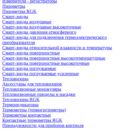
Измерители - регистраторы
Пирометры
Пирометры RGK
Смарт-зонды
Смарт-зонды воздушные
Смарт-зонды воздушные высокоточные
Смарт-зонды давления атмосферного
Смарт-зонды для подключения термоэлектрического
преобразователя
Смарт-зонды относительной влажности и температуры
Смарт-зонды поверхностные
Смарт-зонды поверхностные высокотемпературные
Смарт-зонды поверхностные высокоточные
Смарт-зонды погружаемые
Смарт-зонды погружаемые усиленные
Тепловизоры
Аксессуары для тепловизоров
Тепловизионные монокуляры
Тепловизионные прицелы и насадки
Тепловизоры RGK
Термоиндикаторы
Термометры (термогигрометры)
Термометры контактные
Контактные термометры RGK
Принадлежности для приборов контроля