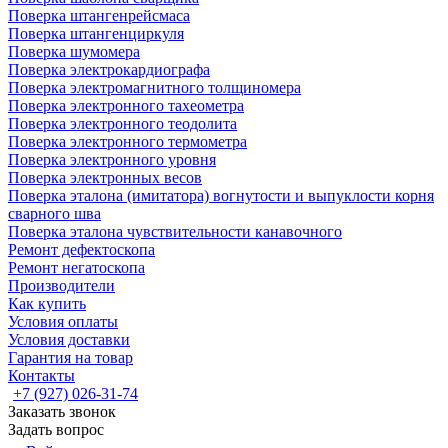
Поверка штангенрейсмаса
Поверка штангенциркуля
Поверка шумомера
Поверка электрокардиографа
Поверка электромагнитного толщиномера
Поверка электронного тахеометра
Поверка электронного теодолита
Поверка электронного термометра
Поверка электронного уровня
Поверка электронных весов
Поверка эталона (имитатора) вогнутости и выпуклости корня
сварного шва
Поверка эталона чувствительности канавочного
Ремонт дефектоскопа
Ремонт негатоскопа
Производители
Как купить
Условия оплаты
Условия доставки
Гарантия на товар
Контакты
+7 (927) 026-31-74
Заказать звонок
Задать вопрос