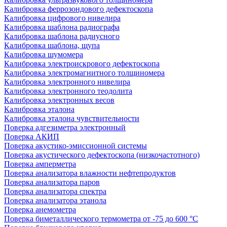
Калибровка феррозондового дефектоскопа
Калибровка цифрового нивелира
Калибровка шаблона радиографа
Калибровка шаблона радиусного
Калибровка шаблона, щупа
Калибровка шумомера
Калибровка электроискрового дефектоскопа
Калибровка электромагнитного толщиномера
Калибровка электронного нивелира
Калибровка электронного теодолита
Калибровка электронных весов
Калибровка эталона
Калибровка эталона чувствительности
Поверка адгезиметра электронный
Поверка АКИП
Поверка акустико-эмиссионной системы
Поверка акустического дефектоскопа (низкочастотного)
Поверка амперметра
Поверка анализатора влажности нефтепродуктов
Поверка анализатора паров
Поверка анализатора спектра
Поверка анализатора этанола
Поверка анемометра
Поверка биметаллического термометра от -75 до 600 °С