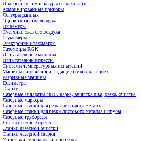
Измерители температуры и влажности
Комбинированные приборы
Логгеры данных
Оценка качества воздуха
Пылемеры
Счётчики сжатого воздуха
Шумомеры
Электронные тахометры
Тахометры RGK
Испытательные машины
Испытательные прессы
Системы температурных испытаний
Машины силовоспроизводящие (силозадающие)
Разрывные машины
Дозиметры
Станки
Лазерные аппараты 4в1: Сварка, зачистка шва, резка, очистка
Лазерные маркеры
Лазерные станки для резки листового металла
Лазерные станки для резки листового металла и трубы
Лазерные труборезы
Листогибочные прессы
Станки лазерной очистки
Станки лазерной сварки
Установки гидроабразивной резки