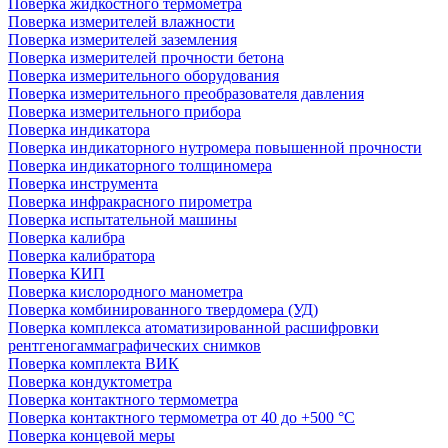
Поверка жидкостного термометра
Поверка измерителей влажности
Поверка измерителей заземления
Поверка измерителей прочности бетона
Поверка измерительного оборудования
Поверка измерительного преобразователя давления
Поверка измерительного прибора
Поверка индикатора
Поверка индикаторного нутромера повышенной прочности
Поверка индикаторного толщиномера
Поверка инструмента
Поверка инфракрасного пирометра
Поверка испытательной машины
Поверка калибра
Поверка калибратора
Поверка КИП
Поверка кислородного манометра
Поверка комбинированного твердомера (УД)
Поверка комплекса атоматизированной расшифровки
рентгеногаммаграфических снимков
Поверка комплекта ВИК
Поверка кондуктометра
Поверка контактного термометра
Поверка контактного термометра от 40 до +500 °С
Поверка концевой меры