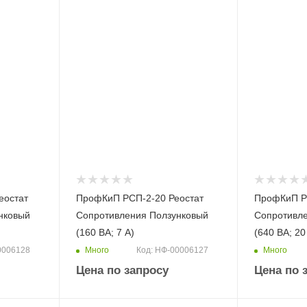
еостат
ПрофКиП РСП-2-20 Реостат
ПрофКиП Р
нковый
Сопротивления Ползунковый
Сопротивл
(160 ВА; 7 А)
(640 ВА; 20
Много
Много
0006128
Код: НФ-00006127
Цена по запросу
Цена по 