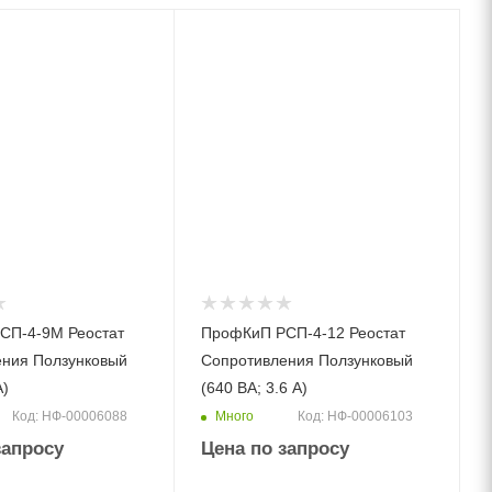
СП-4-9М Реостат
ПрофКиП РСП-4-12 Реостат
ения Ползунковый
Сопротивления Ползунковый
А)
(640 ВА; 3.6 А)
Много
Код: НФ-00006088
Код: НФ-00006103
запросу
Цена по запросу