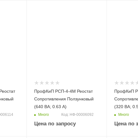
Реостат
ПрофКиП РСП-4-4М Реостат
ПрофКиП Р
нковый
Сопротивления Ползунковый
Сопротивл
(640 ВА; 0.63 А)
(320 ВА; 0.
Много
Много
0006114
Код: НФ-00006092
Цена по запросу
Цена по 