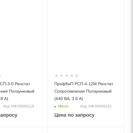
СП-3-0 Реостат
ПрофКиП РСП-4-12М Реостат
ения Ползунковый
Сопротивления Ползунковый
18 А)
(640 ВА; 3.6 А)
Много
Код: НФ-00006119
Код: НФ-00006102
запросу
Цена по запросу