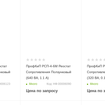
стат
ПрофКиП РСП-4-6М Реостат
ПрофКиП Р
нковый
Сопротивления Ползунковый
Сопротивл
(640 ВА; 1.1 А)
(320 ВА; 0.
Много
Много
0006123
Код: НФ-00006090
Цена по запросу
Цена по 