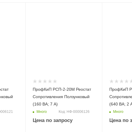
стат
ПрофКиП РСП-2-20М Реостат
ПрофКиП Р
нковый
Сопротивления Ползунковый
Сопротивл
(160 ВА; 7 А)
(640 ВА; 2 
Много
Много
0006121
Код: НФ-00006126
Цена по запросу
Цена по 