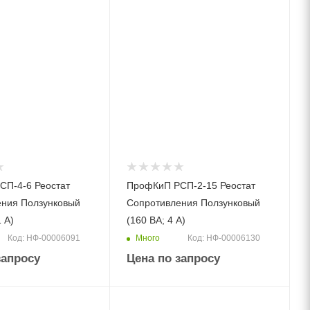
СП-4-6 Реостат
ПрофКиП РСП-2-15 Реостат
ения Ползунковый
Сопротивления Ползунковый
1 А)
(160 ВА; 4 А)
Много
Код: НФ-00006091
Код: НФ-00006130
запросу
Цена по запросу