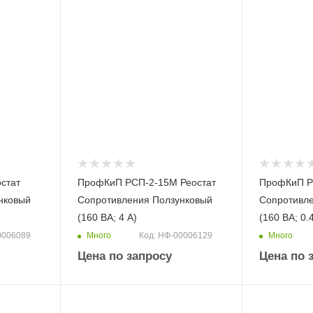
стат
ПрофКиП РСП-2-15М Реостат
ПрофКиП Р
нковый
Сопротивления Ползунковый
Сопротивл
(160 ВА; 4 А)
(160 ВА; 0.
Много
Много
0006089
Код: НФ-00006129
Цена по запросу
Цена по 