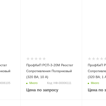
стат
ПрофКиП РСП-3-20М Реостат
ПрофКиП Р
нковый
Сопротивления Ползунковый
Сопротивл
(320 ВА; 10 А)
(320 ВА; 1 
Много
Много
0006105
Код: НФ-00006111
Цена по запросу
Цена по 