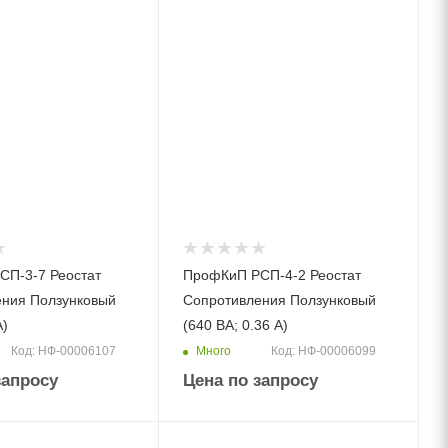
СП-3-7 Реостат
ПрофКиП РСП-4-2 Реостат
ения Ползунковый
Сопротивления Ползунковый
А)
(640 ВА; 0.36 А)
Много
Код: НФ-00006107
Код: НФ-00006099
запросу
Цена по запросу