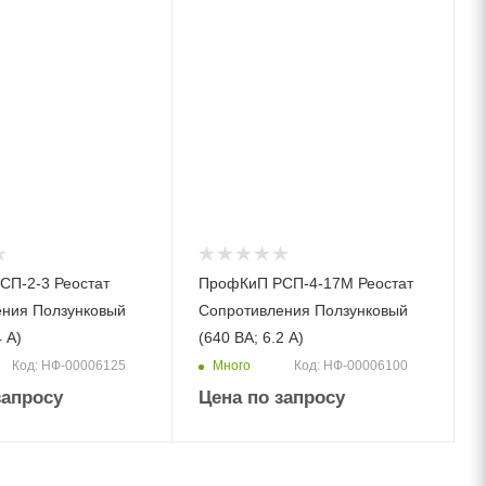
СП-2-3 Реостат
ПрофКиП РСП-4-17М Реостат
ения Ползунковый
Сопротивления Ползунковый
4 А)
(640 ВА; 6.2 А)
Много
Код: НФ-00006125
Код: НФ-00006100
запросу
Цена по запросу