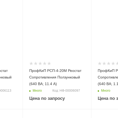
стат
ПрофКиП РСП-4-20М Реостат
ПрофКиП Р
нковый
Сопротивления Ползунковый
Сопротивл
(640 ВА; 11.4 А)
(640 ВА; 1.
Много
Много
0006113
Код: НФ-00006097
Цена по запросу
Цена по 