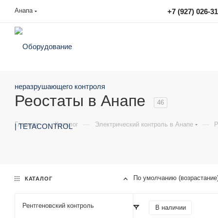
Анапа
+7 (927) 026-3
sales@tetacontrol.ru
Реостаты в Анапе
46
—
—
—
Главная
Каталог
Электрический контроль в Анапе
Р
По умолчанию (возрастание
КАТАЛОГ
Рентгеновский контроль
В наличии