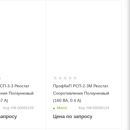
СП-3-3 Реостат
ПрофКиП РСП-2-3М Реостат
ения Ползунковый
Сопротивления Ползунковый
57 А)
(160 ВА; 0.4 А)
Много
Код: НФ-00006109
Код: НФ-00006124
запросу
Цена по запросу