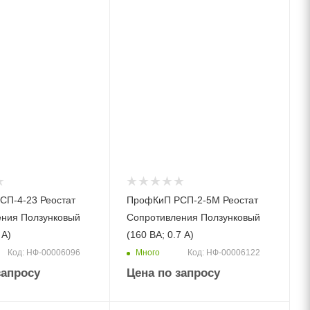
СП-4-23 Реостат
ПрофКиП РСП-2-5М Реостат
ения Ползунковый
Сопротивления Ползунковый
 А)
(160 ВА; 0.7 А)
Много
Код: НФ-00006096
Код: НФ-00006122
запросу
Цена по запросу