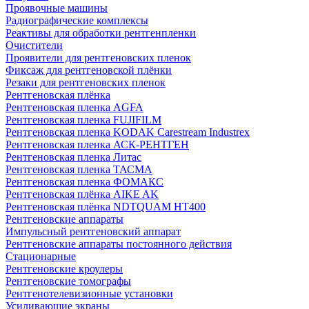
Проявочные машины
Радиографические комплексы
Реактивы для обработки рентгенпленки
Очистители
Проявители для рентгеновских пленок
Фиксаж для рентгеновской плёнки
Резаки для рентгеновских пленок
Рентгеновская плёнка
Рентгеновская пленка AGFA
Рентгеновская пленка FUJIFILM
Рентгеновская пленка KODAK Carestream Industrex
Рентгеновская пленка АСК-РЕНТГЕН
Рентгеновская пленка Литас
Рентгеновская пленка ТАСМА
Рентгеновская пленка ФОМАКС
Рентгеновская плёнка AIKE AK
Рентгеновская плёнка NDTQUAM HT400
Рентгеновские аппараты
Импульсный рентгеновский аппарат
Рентгеновские аппараты постоянного действия
Стационарные
Рентгеновские кроулеры
Рентгеновские томографы
Рентгенотелевизионные установки
Усиливающие экраны