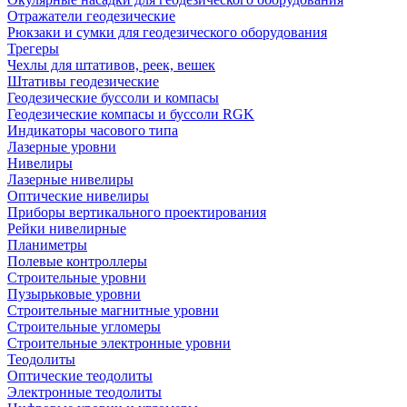
Отражатели геодезические
Рюкзаки и сумки для геодезического оборудования
Трегеры
Чехлы для штативов, реек, вешек
Штативы геодезические
Геодезические буссоли и компасы
Геодезические компасы и буссоли RGK
Индикаторы часового типа
Лазерные уровни
Нивелиры
Лазерные нивелиры
Оптические нивелиры
Приборы вертикального проектирования
Рейки нивелирные
Планиметры
Полевые контроллеры
Строительные уровни
Пузырьковые уровни
Строительные магнитные уровни
Строительные угломеры
Строительные электронные уровни
Теодолиты
Оптические теодолиты
Электронные теодолиты