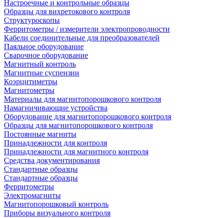
Настроечные и контрольные образцы
Образцы для вихретокового контроля
Структуроскопы
Ферритометры / измерители электропроводности
Кабели соединительные для преобразователей
Паяльное оборудование
Сварочное оборудование
Магнитный контроль
Магнитные суспензии
Коэрцитиметры
Магнитометры
Материалы для магнитопорошкового контроля
Намагничивающие устройства
Оборудование для магнитопорошкового контроля
Образцы для магнитопорошкового контроля
Постоянные магниты
Принадлежности для контроля
Принадлежности для магнитного контроля
Средства документирования
Стандартные образцы
Стандартные образцы
Ферритометры
Электромагниты
Магнитопорошковый контроль
Приборы визуального контроля