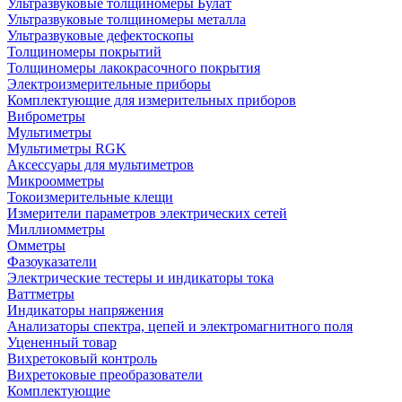
Ультразвуковые толщиномеры Булат
Ультразвуковые толщиномеры металла
Ультразвуковые дефектоскопы
Толщиномеры покрытий
Толщиномеры лакокрасочного покрытия
Электроизмерительные приборы
Комплектующие для измерительных приборов
Виброметры
Мультиметры
Мультиметры RGK
Аксессуары для мультиметров
Микроомметры
Токоизмерительные клещи
Измерители параметров электрических сетей
Миллиомметры
Омметры
Фазоуказатели
Электрические тестеры и индикаторы тока
Ваттметры
Индикаторы напряжения
Анализаторы спектра, цепей и электромагнитного поля
Уцененный товар
Вихретоковый контроль
Вихретоковые преобразователи
Комплектующие