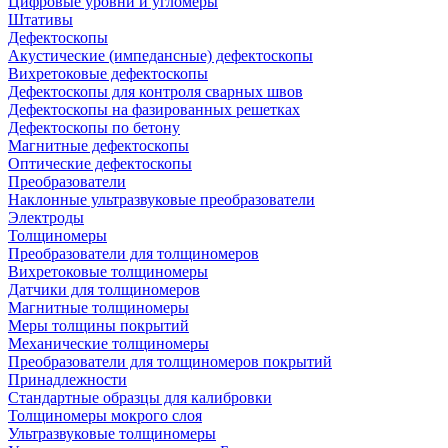
Цифровые уровни и угломеры
Штативы
Дефектоскопы
Акустические (импедансные) дефектоскопы
Вихретоковые дефектоскопы
Дефектоскопы для контроля сварных швов
Дефектоскопы на фазированных решетках
Дефектоскопы по бетону
Магнитные дефектоскопы
Оптические дефектоскопы
Преобразователи
Наклонные ультразвуковые преобразователи
Электроды
Толщиномеры
Преобразователи для толщиномеров
Вихретоковые толщиномеры
Датчики для толщиномеров
Магнитные толщиномеры
Меры толщины покрытий
Механические толщиномеры
Преобразователи для толщиномеров покрытий
Принадлежности
Стандартные образцы для калибровки
Толщиномеры мокрого слоя
Ультразвуковые толщиномеры