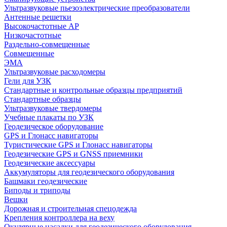
Ультразвуковые пьезоэлектрические преобразователи
Антенные решетки
Высокочастотные АР
Низкочастотные
Раздельно-совмещенные
Совмещенные
ЭМА
Ультразвуковые расходомеры
Гели для УЗК
Стандартные и контрольные образцы предприятий
Стандартные образцы
Ультразвуковые твердомеры
Учебные плакаты по УЗК
Геодезическое оборудование
GPS и Глонасс навигаторы
Туристические GPS и Глонасс навигаторы
Геодезические GPS и GNSS приемники
Геодезические аксессуары
Аккумуляторы для геодезического оборудования
Башмаки геодезические
Биподы и триподы
Вешки
Дорожная и строительная спецодежда
Крепления контроллера на веху
Окулярные насадки для геодезического оборудования