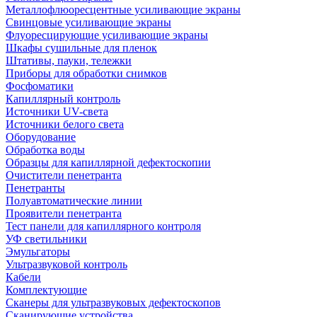
Металлофлюоресцентные усиливающие экраны
Свинцовые усиливающие экраны
Флуоресцирующие усиливающие экраны
Шкафы сушильные для пленок
Штативы, пауки, тележки
Приборы для обработки снимков
Фосфоматики
Капиллярный контроль
Источники UV-света
Источники белого света
Оборудование
Обработка воды
Образцы для капиллярной дефектоскопии
Очистители пенетранта
Пенетранты
Полуавтоматические линии
Проявители пенетранта
Тест панели для капиллярного контроля
УФ светильники
Эмульгаторы
Ультразвуковой контроль
Кабели
Комплектующие
Сканеры для ультразвуковых дефектоскопов
Сканирующие устройства