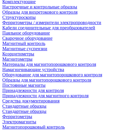
Комплектующие
Настроечные и контрольные образцы
Образцы для вихретокового контроля
Структуроскопы
Ферритометры / измерители электропроводности
Кабели соединительные для преобразователей
Паяльное оборудование
Сварочное оборудование
Магнитный контроль
Магнитные суспензии
Коэрцитиметры
Магнитометры
Материалы для магнитопорошкового контроля
Намагничивающие устройства
Оборудование для магнитопорошкового контроля
Образцы для магнитопорошкового контроля
Постоянные магниты
Принадлежности для контроля
Принадлежности для магнитного контроля
Средства документирования
Стандартные образцы
Стандартные образцы
Ферритометры
Электромагниты
Магнитопорошковый контроль