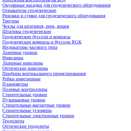
Окулярные насадки для геодезического оборудования
Отражатели геодезические
Рюкзаки и сумки для геодезического оборудования
Трегеры
Чехлы для штативов, реек, вешек
Штативы геодезические
Геодезические буссоли и компасы
Геодезические компасы и буссоли RGK
Индикаторы часового типа
Лазерные уровни
Нивелиры
Лазерные нивелиры
Оптические нивелиры
Приборы вертикального проектирования
Рейки нивелирные
Планиметры
Полевые контроллеры
Строительные уровни
Пузырьковые уровни
Строительные магнитные уровни
Строительные угломеры
Строительные электронные уровни
Теодолиты
Оптические теодолиты