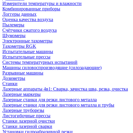
Измерители температуры и влажности
Комбинированные приборы
Логгеры данных
Оценка качества воздуха
Пылемеры
Счётчики сжатого воздуха
Шумомеры
Электронные тахометры
Тахометры RGK
Испытательные машины
Испытательные прессы
Системы температурных испытаний
Машины силовоспроизводящие (силозадающие)
Разрывные машины
Дозиметры
Станки
Лазерные аппараты 4в1: Сварка, зачистка шва, резка, очистка
Лазерные маркеры
Лазерные станки для резки листового металла
Лазерные станки для резки листового металла и трубы
Лазерные труборезы
Листогибочные прессы
Станки лазерной очистки
Станки лазерной сварки
Установки гидроабразивной резки