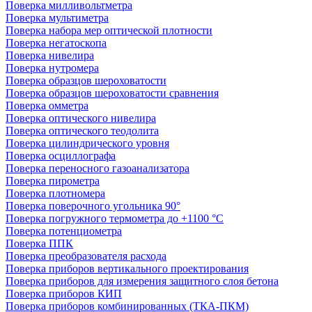
Поверка милливольтметра
Поверка мультиметра
Поверка набора мер оптической плотности
Поверка негатоскопа
Поверка нивелира
Поверка нутромера
Поверка образцов шероховатости
Поверка образцов шероховатости сравнения
Поверка омметра
Поверка оптического нивелира
Поверка оптического теодолита
Поверка цилиндрического уровня
Поверка осциллографа
Поверка переносного газоанализатора
Поверка пирометра
Поверка плотномера
Поверка поверочного угольника 90°
Поверка погружного термометра до +1100 °С
Поверка потенциометра
Поверка ППК
Поверка преобразователя расхода
Поверка приборов вертикального проектирования
Поверка приборов для измерения защитного слоя бетона
Поверка приборов КИП
Поверка приборов комбинированных (ТКА-ПКМ)