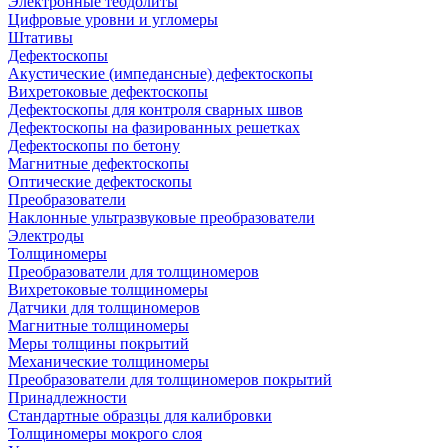
Электронные теодолиты
Цифровые уровни и угломеры
Штативы
Дефектоскопы
Акустические (импедансные) дефектоскопы
Вихретоковые дефектоскопы
Дефектоскопы для контроля сварных швов
Дефектоскопы на фазированных решетках
Дефектоскопы по бетону
Магнитные дефектоскопы
Оптические дефектоскопы
Преобразователи
Наклонные ультразвуковые преобразователи
Электроды
Толщиномеры
Преобразователи для толщиномеров
Вихретоковые толщиномеры
Датчики для толщиномеров
Магнитные толщиномеры
Меры толщины покрытий
Механические толщиномеры
Преобразователи для толщиномеров покрытий
Принадлежности
Стандартные образцы для калибровки
Толщиномеры мокрого слоя