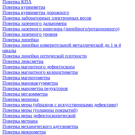
Поверка КПА
Поверка курвиметра
Поверка курвиметра дорожного
Поверка лабораторных электронных весов
Поверка лазерного дальномера
Поверка лазерного нивелира (линейного/ротационного)
Поверка лазерного уровня
Поверка линейки
Поверка линейки измерительной металлической до 1 м 4
шкалы
Поверка линейки оптической плотности
Поверка люксметра
Поверка магнитного дефектоскопа
Поверка магнитного коэрцитиметра
Поверка магнитометра
Поверка мановакуумметра
Поверка манометра редукторов
Поверка мегаомметра
Поверка мерника
Поверка меры (образцов с искусственными дефектами)
Поверка меры (толщины покрытий)
Поверка меры дефектоскопической
Поверка метрана
Поверка механического адгезиметра
Поверка микрометра