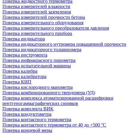
Поверка жидкостного термометра
Поверка измерителей влажности
Поверка измерителей заземления
Поверка измерителей прочности бетона
Поверка измерительного оборудования
Поверка измерительного преобразователя давления
Поверка измерительного прибора
Поверка индикатора
Поверка индикаторного нутромера повышенной прочности
Поверка индикаторного толщиномера
Поверка инструмента
Поверка инфракрасного пирометра
Поверка испытательной машины
Поверка калибра
Поверка калибратора
Поверка КИП
Поверка кислородного манометра
Поверка комбинированного твердомера (УД)
Поверка комплекса атоматизированной расшифровки
рентгеногаммаграфических снимков
Поверка комплекта ВИК
Поверка кондуктометра
Поверка контактного термометра
Поверка контактного термометра от 40 до +500 °С
Поверка концевой меры