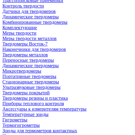
Трассопоисковые приемники
Контроль твердости
Датчики для твердомеров
Динамические твердомеры
Комбинированные твердомеры
Комплектующие
Меры твердости
Меры твердости металлов
Твердомеры Восток-7
Наконечники для твердомеров
Твердомеры металлов
Переносные твердомеры
Динамические твердомеры
Микротвердомеры
Портативные твердомеры
Стационарные твердомеры
Ультразвуковые твердомеры
Твердомеры покрытий
Твердомеры резины и пластика
Приборы теплового контроля
Аксессуары к измерителям температуры
Температурные зонды
Гигрометры
Термогигрометры
Зонды для термометров контактных