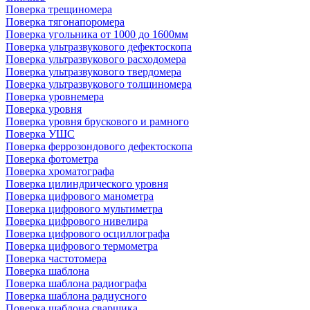
Поверка трещиномера
Поверка тягонапоромера
Поверка угольника от 1000 до 1600мм
Поверка ультразвукового дефектоскопа
Поверка ультразвукового расходомера
Поверка ультразвукового твердомера
Поверка ультразвукового толщиномера
Поверка уровнемера
Поверка уровня
Поверка уровня брускового и рамного
Поверка УШС
Поверка феррозондового дефектоскопа
Поверка фотометра
Поверка хроматографа
Поверка цилиндрического уровня
Поверка цифрового манометра
Поверка цифрового мультиметра
Поверка цифрового нивелира
Поверка цифрового осциллографа
Поверка цифрового термометра
Поверка частотомера
Поверка шаблона
Поверка шаблона радиографа
Поверка шаблона радиусного
Поверка шаблона сварщика