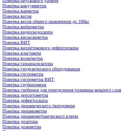
Поверка брускового уровня
Поверка вакуумметра
Поверка варметра
Поверка весов
Поверка весов общего назначения до 100кг
Поверка виброметра
Поверка видеоэндоскопа
Поверка вискозиметра
Поверка ВИТ
Поверка вихретокового дефектоскопа
Поверка влагомера
Поверка вольтметра
Поверка газоанализатора
Поверка геодезического оборудования
Поверка гигрометра
Поверка гигрометра ВИТ
Поверка глубиномера
Поверка гребенки для определения толщины мокрого слоя
Поверка денситометра
Поверка дефектоскопа
Поверка динамического твердомера
Поверка динамометра
Поверка динамометраического ключа
Поверка дозатора
Поверка дозиметра