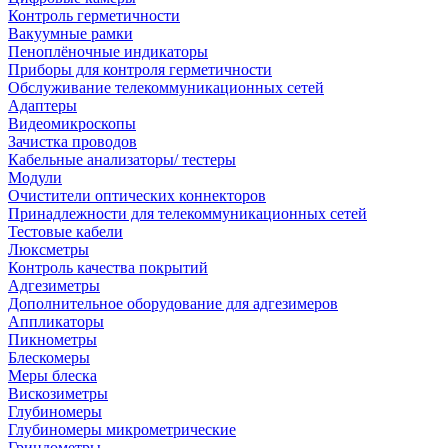
Контроль герметичности
Вакуумные рамки
Пеноплёночные индикаторы
Приборы для контроля герметичности
Обслуживание телекоммуникационных сетей
Адаптеры
Видеомикроскопы
Зачистка проводов
Кабельные анализаторы/ тестеры
Модули
Очистители оптических коннекторов
Принадлежности для телекоммуникационных сетей
Тестовые кабели
Люксметры
Контроль качества покрытий
Адгезиметры
Дополнительное оборудование для адгезимеров
Аппликаторы
Пикнометры
Блескомеры
Меры блеска
Вискозиметры
Глубиномеры
Глубиномеры микрометрические
Гриндометры