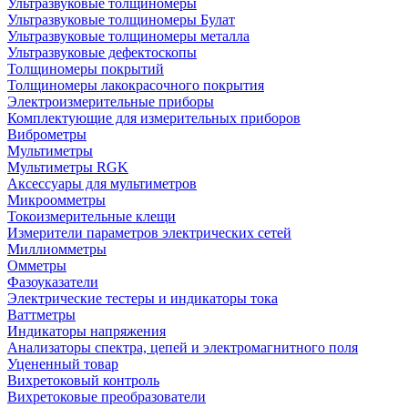
Ультразвуковые толщиномеры
Ультразвуковые толщиномеры Булат
Ультразвуковые толщиномеры металла
Ультразвуковые дефектоскопы
Толщиномеры покрытий
Толщиномеры лакокрасочного покрытия
Электроизмерительные приборы
Комплектующие для измерительных приборов
Виброметры
Мультиметры
Мультиметры RGK
Аксессуары для мультиметров
Микроомметры
Токоизмерительные клещи
Измерители параметров электрических сетей
Миллиомметры
Омметры
Фазоуказатели
Электрические тестеры и индикаторы тока
Ваттметры
Индикаторы напряжения
Анализаторы спектра, цепей и электромагнитного поля
Уцененный товар
Вихретоковый контроль
Вихретоковые преобразователи