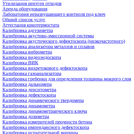
Утилизация рентген отходов
Аренда оборудования
Лаборатория неразрушающего контроля под ключ
Общий список услуг
Аттестация криотермостата
Калибровка адгезиметра
Калибровка акустико-эмиссионной системы
Калибровка акустического дефектоскопа (низкочастотного)
Калибровка анализатора металлов и сплавов
Калибровка виброметра
Калибровка видеоэндоскопа
Калибровка ВИК
Калибровка вихретокового дефектоскопа
Калибровка газоанализатора
Калибровка гребенки для определения толщины мокрого слоя
Калибровка дальномера
Калибровка денситометра
Калибровка дефектоскопа
Калибровка динамического твердомера
Калибровка динамометра
Калибровка динамометраического ключа
Калибровка дозиметра
Калибровка измерителей прочности бетона
Калибровка импендансного дефектоскопа
Калибровка испытательной машины