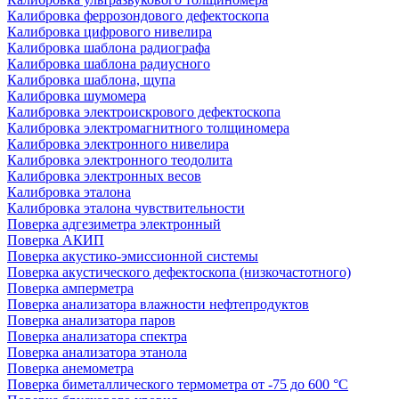
Калибровка феррозондового дефектоскопа
Калибровка цифрового нивелира
Калибровка шаблона радиографа
Калибровка шаблона радиусного
Калибровка шаблона, щупа
Калибровка шумомера
Калибровка электроискрового дефектоскопа
Калибровка электромагнитного толщиномера
Калибровка электронного нивелира
Калибровка электронного теодолита
Калибровка электронных весов
Калибровка эталона
Калибровка эталона чувствительности
Поверка адгезиметра электронный
Поверка АКИП
Поверка акустико-эмиссионной системы
Поверка акустического дефектоскопа (низкочастотного)
Поверка амперметра
Поверка анализатора влажности нефтепродуктов
Поверка анализатора паров
Поверка анализатора спектра
Поверка анализатора этанола
Поверка анемометра
Поверка биметаллического термометра от -75 до 600 °С