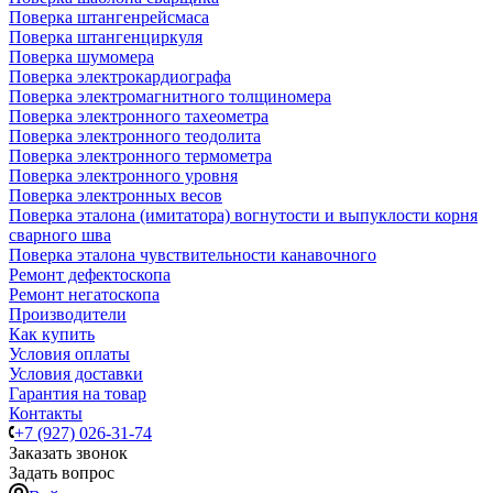
Поверка штангенрейсмаса
Поверка штангенциркуля
Поверка шумомера
Поверка электрокардиографа
Поверка электромагнитного толщиномера
Поверка электронного тахеометра
Поверка электронного теодолита
Поверка электронного термометра
Поверка электронного уровня
Поверка электронных весов
Поверка эталона (имитатора) вогнутости и выпуклости корня
сварного шва
Поверка эталона чувствительности канавочного
Ремонт дефектоскопа
Ремонт негатоскопа
Производители
Как купить
Условия оплаты
Условия доставки
Гарантия на товар
Контакты
+7 (927) 026-31-74
Заказать звонок
Задать вопрос