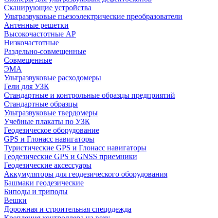
Сканирующие устройства
Ультразвуковые пьезоэлектрические преобразователи
Антенные решетки
Высокочастотные АР
Низкочастотные
Раздельно-совмещенные
Совмещенные
ЭМА
Ультразвуковые расходомеры
Гели для УЗК
Стандартные и контрольные образцы предприятий
Стандартные образцы
Ультразвуковые твердомеры
Учебные плакаты по УЗК
Геодезическое оборудование
GPS и Глонасс навигаторы
Туристические GPS и Глонасс навигаторы
Геодезические GPS и GNSS приемники
Геодезические аксессуары
Аккумуляторы для геодезического оборудования
Башмаки геодезические
Биподы и триподы
Вешки
Дорожная и строительная спецодежда
Крепления контроллера на веху