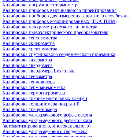
Калибровка погружного термометра
Калибровка приборов вертикального проектирования
Калибровка приборов для измерения защитного слоя бетона
Калибровка приборов комбинированных (ТКА-ПКМ)
Калибровка психрометрического гигрометра
Калибровка пьезоэлектрического преобразователя
Калибровка сенситометра
Калибровка склерометра
Калибровка спектрометра
Калибровка спутникового геодезического приемника
Калибровка тахеометра
Калибровка твердомера
Калибровка твердомера Бухгольца
Калибровка тензометра
Калибровка тепловизора
Калибровка термоанемометра
Калибровка термогигрометра
Калибровка токоизмерительных клещей
Калибровка толщиномера покрытий
Калибровка трещиномера
Калибровка ультразвукового дефектоскопа
Калибровка ультразвукового дефектоскопа
(автоматизированного, многоканального)
Калибровка ультразвукового твердомера
Калибровка ультразвукового толщиномера