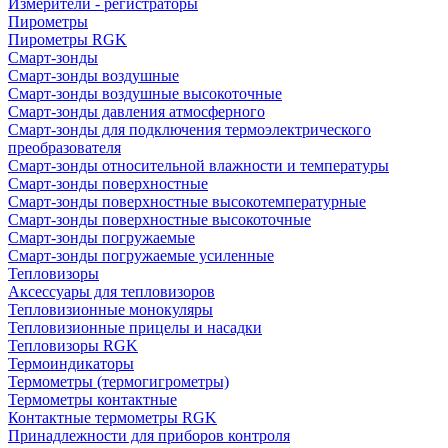
Измерители - регистраторы
Пирометры
Пирометры RGK
Смарт-зонды
Смарт-зонды воздушные
Смарт-зонды воздушные высокоточные
Смарт-зонды давления атмосферного
Смарт-зонды для подключения термоэлектрического
преобразователя
Смарт-зонды относительной влажности и температуры
Смарт-зонды поверхностные
Смарт-зонды поверхностные высокотемпературные
Смарт-зонды поверхностные высокоточные
Смарт-зонды погружаемые
Смарт-зонды погружаемые усиленные
Тепловизоры
Аксессуары для тепловизоров
Тепловизионные монокуляры
Тепловизионные прицелы и насадки
Тепловизоры RGK
Термоиндикаторы
Термометры (термогигрометры)
Термометры контактные
Контактные термометры RGK
Принадлежности для приборов контроля