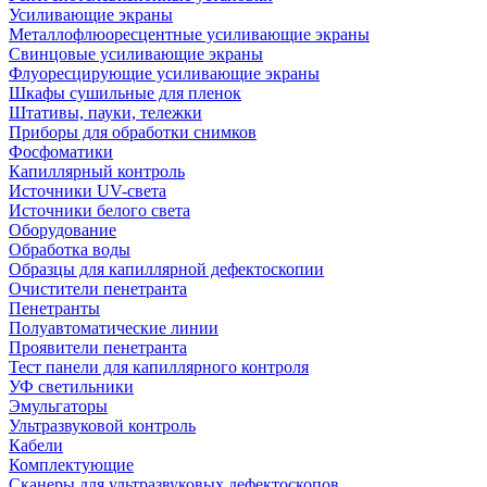
Усиливающие экраны
Металлофлюоресцентные усиливающие экраны
Свинцовые усиливающие экраны
Флуоресцирующие усиливающие экраны
Шкафы сушильные для пленок
Штативы, пауки, тележки
Приборы для обработки снимков
Фосфоматики
Капиллярный контроль
Источники UV-света
Источники белого света
Оборудование
Обработка воды
Образцы для капиллярной дефектоскопии
Очистители пенетранта
Пенетранты
Полуавтоматические линии
Проявители пенетранта
Тест панели для капиллярного контроля
УФ светильники
Эмульгаторы
Ультразвуковой контроль
Кабели
Комплектующие
Сканеры для ультразвуковых дефектоскопов