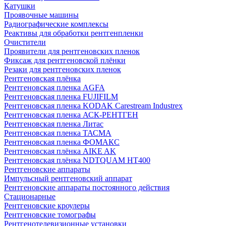
Катушки
Проявочные машины
Радиографические комплексы
Реактивы для обработки рентгенпленки
Очистители
Проявители для рентгеновских пленок
Фиксаж для рентгеновской плёнки
Резаки для рентгеновских пленок
Рентгеновская плёнка
Рентгеновская пленка AGFA
Рентгеновская пленка FUJIFILM
Рентгеновская пленка KODAK Carestream Industrex
Рентгеновская пленка АСК-РЕНТГЕН
Рентгеновская пленка Литас
Рентгеновская пленка ТАСМА
Рентгеновская пленка ФОМАКС
Рентгеновская плёнка AIKE AK
Рентгеновская плёнка NDTQUAM HT400
Рентгеновские аппараты
Импульсный рентгеновский аппарат
Рентгеновские аппараты постоянного действия
Стационарные
Рентгеновские кроулеры
Рентгеновские томографы
Рентгенотелевизионные установки