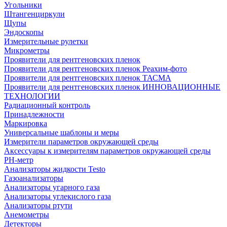
Угольники
Штангенциркули
Щупы
Эндоскопы
Измерительные рулетки
Микрометры
Проявители для рентгеновских пленок
Проявители для рентгеновских пленок Реахим-фото
Проявители для рентгеновских пленок ТАСМА
Проявители для рентгеновских пленок ИННОВАЦИОННЫЕ
ТЕХНОЛОГИИ
Радиационный контроль
Принадлежности
Маркировка
Универсальные шаблоны и меры
Измерители параметров окружающей среды
Аксессуары к измерителям параметров окружающей среды
PH-метр
Анализаторы жидкости Testo
Газоанализаторы
Анализаторы угарного газа
Анализаторы углекислого газа
Анализаторы ртути
Анемометры
Детекторы