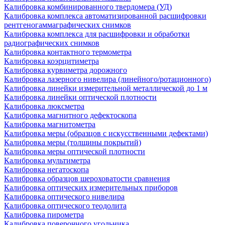
Калибровка комбинированного твердомера (УД)
Калибровка комплекса автоматизированной расшифровки
рентгеногаммаграфических снимков
Калибровка комплекса для расшифровки и обработки
радиографических снимков
Калибровка контактного термометра
Калибровка коэрцитиметра
Калибровка курвиметра дорожного
Калибровка лазерного нивелира (линейного/ротационного)
Калибровка линейки измерительной металлической до 1 м
Калибровка линейки оптической плотности
Калибровка люксметра
Калибровка магнитного дефектоскопа
Калибровка магнитометра
Калибровка меры (образцов с искусственными дефектами)
Калибровка меры (толщины покрытий)
Калибровка меры оптической плотности
Калибровка мультиметра
Калибровка негатоскопа
Калибровка образцов шероховатости сравнения
Калибровка оптических измерительных приборов
Калибровка оптического нивелира
Калибровка оптического теодолита
Калибровка пирометра
Калибровка поверочного угольника