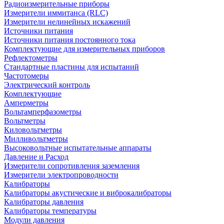
Радиоизмерительные приборы
Измерители иммитанса (RLC)
Измерители нелинейных искажений
Источники питания
Источники питания постоянного тока
Комплектующие для измерительных приборов
Рефлектометры
Стандартные пластины для испытаний
Частотомеры
Электрический контроль
Комплектующие
Амперметры
Вольтамперфазометры
Вольтметры
Киловольтметры
Милливольтметры
Высоковольтные испытательные аппараты
Давление и Расход
Измерители сопротивления заземления
Измерители электропроводности
Калибраторы
Калибраторы акустические и виброкалибраторы
Калибраторы давления
Калибраторы температуры
Модули давления