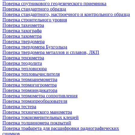
Поверка спутникового геодезического приемника
Поверка стандартного образца
Поверка стандартного, настроечного и контрольного образца
Поверка строительного уровня
Поверка тахеометра
Поверка тахографа
Поверка тахометра
Поверка твердомера
Поверка твердомера Бухгольца
Поверка твердомера металлов и сплавов, ЛКП
Поверка тензометра
Поверка теодолита
Поверка тепловизора
Поверка тепловычислителя
Поверка термоанемометра
Поверка термогигрометра
Поверка термоиндикатора
Поверка термометра сопротивления
Поверка термопреобразователя
Поверка тестера
Поверка технического манометра
Поверка токоизмерительных клещей
Поверка толщиномера покрытий
Поверка трафарета для расшифровки радиографических
снимков