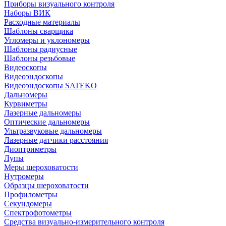
Приборы визуального контроля
Наборы ВИК
Расходные материалы
Шаблоны сварщика
Угломеры и уклономеры
Шаблоны радиусные
Шаблоны резьбовые
Видеоскопы
Видеоэндоскопы
Видеоэндоскопы SATEKO
Дальномеры
Курвиметры
Лазерные дальномеры
Оптические дальномеры
Ультразвуковые дальномеры
Лазерные датчики расстояния
Диоптриметры
Лупы
Меры шероховатости
Нутромеры
Образцы шероховатости
Профилометры
Секундомеры
Спектрофотометры
Средства визуально-измерительного контроля