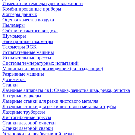
Измерители температуры и влажности
Комбинированные приборы
Логгеры данных
Оценка качества воздуха
Пылемеры
Счётчики сжатого воздуха
Шумомеры
Электронные тахометры
Тахометры RGK
Испытательные машины
Испытательные прессы
Системы температурных испытаний
Машины силовоспроизводящие (силозадающие)
Разрывные машины
Дозиметры
Станки
Лазерные аппараты 4в1: Сварка, зачистка шва, резка, очистка
Лазерные маркеры
Лазерные станки для резки листового металла
Лазерные станки для резки листового металла и трубы
Лазерные труборезы
Листогибочные прессы
Станки лазерной очистки
Станки лазерной сварки
Установки гидроабразивной резки