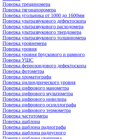
Поверка трещиномера
Поверка тягонапоромера
Поверка угольника от 1000 до 1600мм
Поверка ультразвукового дефектоскопа
Поверка ультразвукового расходомера
Поверка ультразвукового твердомера
Поверка ультразвукового толщиномера
Поверка уровнемера
Поверка уровня
Поверка уровня брускового и рамного
Поверка УШС
Поверка феррозондового дефектоскопа
Поверка фотометра
Поверка хроматографа
Поверка цилиндрического уровня
Поверка цифрового манометра
Поверка цифрового мультиметра
Поверка цифрового нивелира
Поверка цифрового осциллографа
Поверка цифрового термометра
Поверка частотомера
Поверка шаблона
Поверка шаблона радиографа
Поверка шаблона радиусного
Поверка шаблона сварщика