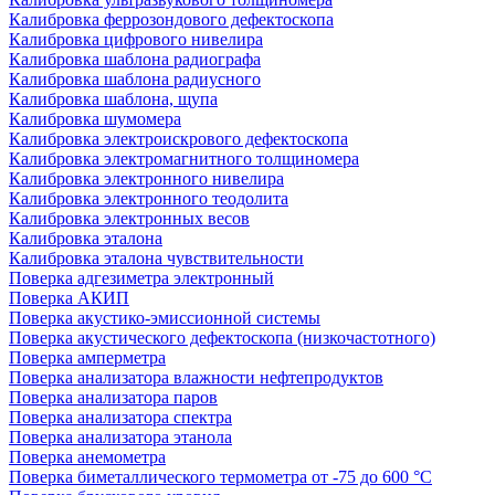
Калибровка феррозондового дефектоскопа
Калибровка цифрового нивелира
Калибровка шаблона радиографа
Калибровка шаблона радиусного
Калибровка шаблона, щупа
Калибровка шумомера
Калибровка электроискрового дефектоскопа
Калибровка электромагнитного толщиномера
Калибровка электронного нивелира
Калибровка электронного теодолита
Калибровка электронных весов
Калибровка эталона
Калибровка эталона чувствительности
Поверка адгезиметра электронный
Поверка АКИП
Поверка акустико-эмиссионной системы
Поверка акустического дефектоскопа (низкочастотного)
Поверка амперметра
Поверка анализатора влажности нефтепродуктов
Поверка анализатора паров
Поверка анализатора спектра
Поверка анализатора этанола
Поверка анемометра
Поверка биметаллического термометра от -75 до 600 °С