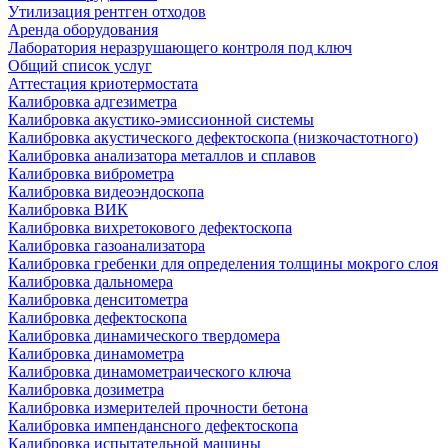
Утилизация рентген отходов
Аренда оборудования
Лаборатория неразрушающего контроля под ключ
Общий список услуг
Аттестация криотермостата
Калибровка адгезиметра
Калибровка акустико-эмиссионной системы
Калибровка акустического дефектоскопа (низкочастотного)
Калибровка анализатора металлов и сплавов
Калибровка виброметра
Калибровка видеоэндоскопа
Калибровка ВИК
Калибровка вихретокового дефектоскопа
Калибровка газоанализатора
Калибровка гребенки для определения толщины мокрого слоя
Калибровка дальномера
Калибровка денситометра
Калибровка дефектоскопа
Калибровка динамического твердомера
Калибровка динамометра
Калибровка динамометраического ключа
Калибровка дозиметра
Калибровка измерителей прочности бетона
Калибровка импендансного дефектоскопа
Калибровка испытательной машины