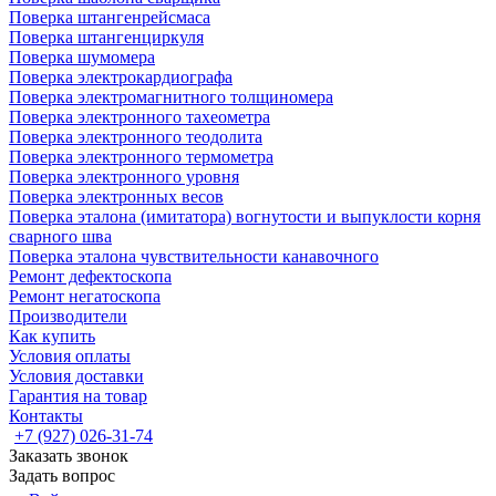
Поверка штангенрейсмаса
Поверка штангенциркуля
Поверка шумомера
Поверка электрокардиографа
Поверка электромагнитного толщиномера
Поверка электронного тахеометра
Поверка электронного теодолита
Поверка электронного термометра
Поверка электронного уровня
Поверка электронных весов
Поверка эталона (имитатора) вогнутости и выпуклости корня
сварного шва
Поверка эталона чувствительности канавочного
Ремонт дефектоскопа
Ремонт негатоскопа
Производители
Как купить
Условия оплаты
Условия доставки
Гарантия на товар
Контакты
+7 (927) 026-31-74
Заказать звонок
Задать вопрос