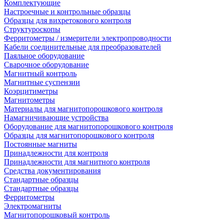
Комплектующие
Настроечные и контрольные образцы
Образцы для вихретокового контроля
Структуроскопы
Ферритометры / измерители электропроводности
Кабели соединительные для преобразователей
Паяльное оборудование
Сварочное оборудование
Магнитный контроль
Магнитные суспензии
Коэрцитиметры
Магнитометры
Материалы для магнитопорошкового контроля
Намагничивающие устройства
Оборудование для магнитопорошкового контроля
Образцы для магнитопорошкового контроля
Постоянные магниты
Принадлежности для контроля
Принадлежности для магнитного контроля
Средства документирования
Стандартные образцы
Стандартные образцы
Ферритометры
Электромагниты
Магнитопорошковый контроль