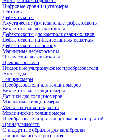
Электронные теодолиты
Цифровые уровни и угломеры
Штативы
Дефектоскопы
Акустические (импедансные) дефектоскопы
Вихретоковые дефектоскопы
Дефектоскопы для контроля сварных швов
Дефектоскопы на фазированных решетках
Дефектоскопы по бетону
Магнитные дефектоскопы
Оптические дефектоскопы
Преобразователи
Наклонные ультразвуковые преобразователи
Электроды
Толщиномеры
Преобразователи для толщиномеров
Вихретоковые толщиномеры
Датчики для толщиномеров
Магнитные толщиномеры
Меры толщины покрытий
Механические толщиномеры
Преобразователи для толщиномеров покрытий
Принадлежности
Стандартные образцы для калибровки
Толщиномеры мокрого слоя