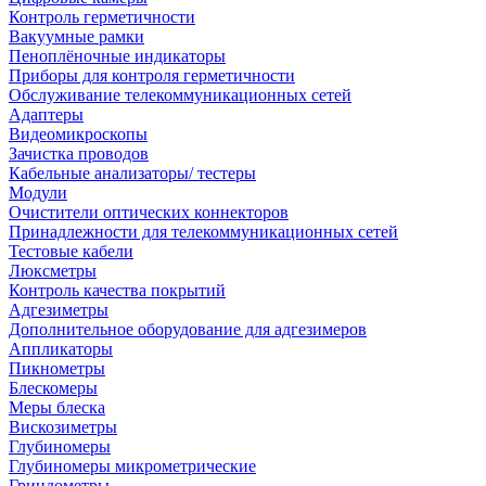
Контроль герметичности
Вакуумные рамки
Пеноплёночные индикаторы
Приборы для контроля герметичности
Обслуживание телекоммуникационных сетей
Адаптеры
Видеомикроскопы
Зачистка проводов
Кабельные анализаторы/ тестеры
Модули
Очистители оптических коннекторов
Принадлежности для телекоммуникационных сетей
Тестовые кабели
Люксметры
Контроль качества покрытий
Адгезиметры
Дополнительное оборудование для адгезимеров
Аппликаторы
Пикнометры
Блескомеры
Меры блеска
Вискозиметры
Глубиномеры
Глубиномеры микрометрические
Гриндометры