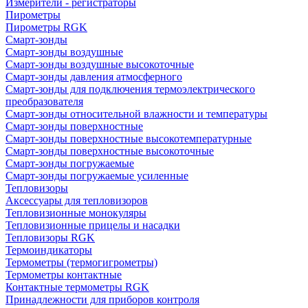
Измерители - регистраторы
Пирометры
Пирометры RGK
Смарт-зонды
Смарт-зонды воздушные
Смарт-зонды воздушные высокоточные
Смарт-зонды давления атмосферного
Смарт-зонды для подключения термоэлектрического
преобразователя
Смарт-зонды относительной влажности и температуры
Смарт-зонды поверхностные
Смарт-зонды поверхностные высокотемпературные
Смарт-зонды поверхностные высокоточные
Смарт-зонды погружаемые
Смарт-зонды погружаемые усиленные
Тепловизоры
Аксессуары для тепловизоров
Тепловизионные монокуляры
Тепловизионные прицелы и насадки
Тепловизоры RGK
Термоиндикаторы
Термометры (термогигрометры)
Термометры контактные
Контактные термометры RGK
Принадлежности для приборов контроля