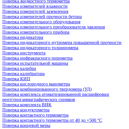
Поверка жидкостного термометра
Поверка измерителей влажности
Поверка измерителей заземления
Поверка измерителей прочности бетона
Поверка измерительного оборудования
Поверка измерительного преобразователя давления
Поверка измерительного прибора
Поверка индикатора
Поверка индикаторного нутромера повышенной прочности
Поверка индикаторного толщиномера
Поверка инструмента
Поверка инфракрасного пирометра
Поверка испытательной машины
Поверка калибра
Поверка калибратора
Поверка КИП
Поверка кислородного манометра
Поверка комбинированного твердомера (УД)
Поверка комплекса атоматизированной расшифровки
рентгеногаммаграфических снимков
Поверка комплекта ВИК
Поверка кондуктометра
Поверка контактного термометра
Поверка контактного термометра от 40 до +500 °С
Поверка концевой меры