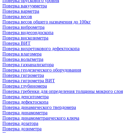
Поверка брускового уровня
Поверка вакуумметра
Поверка варметра
Поверка весов
Поверка весов общего назначения до 100кг
Поверка виброметра
Поверка видеоэндоскопа
Поверка вискозиметра
Поверка ВИТ
Поверка вихретокового дефектоскопа
Поверка влагомера
Поверка вольтметра
Поверка газоанализатора
Поверка геодезического оборудования
Поверка гигрометра
Поверка гигрометра ВИТ
Поверка глубиномера
Поверка гребенки для определения толщины мокрого слоя
Поверка денситометра
Поверка дефектоскопа
Поверка динамического твердомера
Поверка динамометра
Поверка динамометраического ключа
Поверка дозатора
Поверка дозиметра