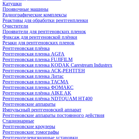
Катушки
Проявочные машины
Радиографические комплексы
Реактивы для обработки рентгенпленки
Очистители
Проявители для рентгеновских пленок
Фиксаж для рентгеновской плёнки
Резаки для рентгеновских пленок
Рентгеновская плёнка
Рентгеновская пленка AGFA
Рентгеновская пленка FUJIFILM
Рентгеновская пленка KODAK Carestream Industrex
Рентгеновская пленка АСК-РЕНТГЕН
Рентгеновская пленка Литас
Рентгеновская пленка ТАСМА
Рентгеновская пленка ФОМАКС
Рентгеновская плёнка AIKE AK
Рентгеновская плёнка NDTQUAM HT400
Рентгеновские аппараты
Импульсный рентгеновский аппарат
Рентгеновские аппараты постоянного действия
Стационарные
Рентгеновские кроулеры
Рентгеновские томографы
Рентгенотелевизионные установки