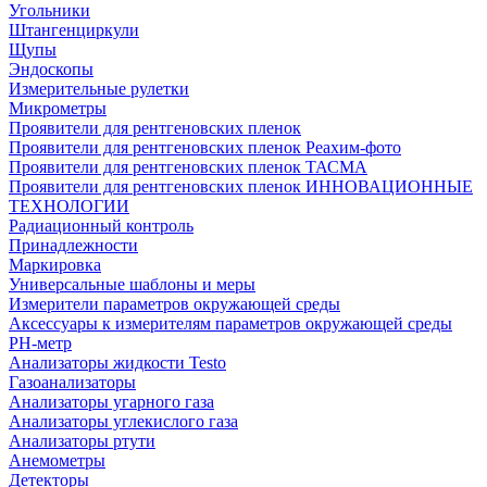
Угольники
Штангенциркули
Щупы
Эндоскопы
Измерительные рулетки
Микрометры
Проявители для рентгеновских пленок
Проявители для рентгеновских пленок Реахим-фото
Проявители для рентгеновских пленок ТАСМА
Проявители для рентгеновских пленок ИННОВАЦИОННЫЕ
ТЕХНОЛОГИИ
Радиационный контроль
Принадлежности
Маркировка
Универсальные шаблоны и меры
Измерители параметров окружающей среды
Аксессуары к измерителям параметров окружающей среды
PH-метр
Анализаторы жидкости Testo
Газоанализаторы
Анализаторы угарного газа
Анализаторы углекислого газа
Анализаторы ртути
Анемометры
Детекторы