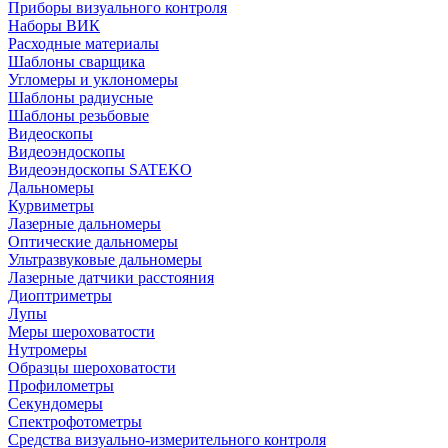
Приборы визуального контроля
Наборы ВИК
Расходные материалы
Шаблоны сварщика
Угломеры и уклономеры
Шаблоны радиусные
Шаблоны резьбовые
Видеоскопы
Видеоэндоскопы
Видеоэндоскопы SATEKO
Дальномеры
Курвиметры
Лазерные дальномеры
Оптические дальномеры
Ультразвуковые дальномеры
Лазерные датчики расстояния
Диоптриметры
Лупы
Меры шероховатости
Нутромеры
Образцы шероховатости
Профилометры
Секундомеры
Спектрофотометры
Средства визуально-измерительного контроля