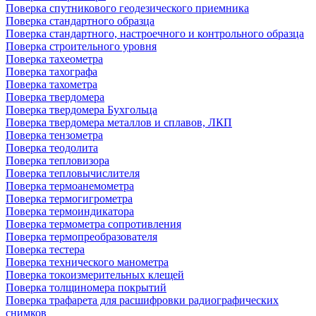
Поверка спутникового геодезического приемника
Поверка стандартного образца
Поверка стандартного, настроечного и контрольного образца
Поверка строительного уровня
Поверка тахеометра
Поверка тахографа
Поверка тахометра
Поверка твердомера
Поверка твердомера Бухгольца
Поверка твердомера металлов и сплавов, ЛКП
Поверка тензометра
Поверка теодолита
Поверка тепловизора
Поверка тепловычислителя
Поверка термоанемометра
Поверка термогигрометра
Поверка термоиндикатора
Поверка термометра сопротивления
Поверка термопреобразователя
Поверка тестера
Поверка технического манометра
Поверка токоизмерительных клещей
Поверка толщиномера покрытий
Поверка трафарета для расшифровки радиографических
снимков