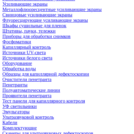
Усиливающие экраны
Металлофлюоресцентные усиливающие экраны
Свинцовые усиливающие экраны
Флуоресцирующие усиливающие экраны
Шкафы сушильные для пленок
Штативы, пауки, тележки
Приборы для обработки снимков
Фосфоматики
Капиллярный контроль
Источники UV-света
Источники белого света
Оборудование
Обработка воды
Образцы для капиллярной дефектоскопии
Очистители пенетранта
Пенетранты
Полуавтоматические линии
Проявители пенетранта
Тест панели для капиллярного контроля
УФ светильники
Эмульгаторы
Ультразвуковой контроль
Кабели
Комплектующие
Сканеры для ультразвуковых дефектоскопов