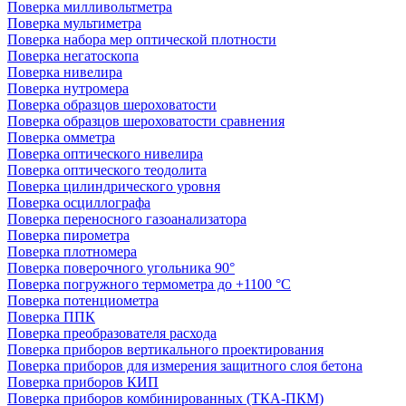
Поверка милливольтметра
Поверка мультиметра
Поверка набора мер оптической плотности
Поверка негатоскопа
Поверка нивелира
Поверка нутромера
Поверка образцов шероховатости
Поверка образцов шероховатости сравнения
Поверка омметра
Поверка оптического нивелира
Поверка оптического теодолита
Поверка цилиндрического уровня
Поверка осциллографа
Поверка переносного газоанализатора
Поверка пирометра
Поверка плотномера
Поверка поверочного угольника 90°
Поверка погружного термометра до +1100 °С
Поверка потенциометра
Поверка ППК
Поверка преобразователя расхода
Поверка приборов вертикального проектирования
Поверка приборов для измерения защитного слоя бетона
Поверка приборов КИП
Поверка приборов комбинированных (ТКА-ПКМ)