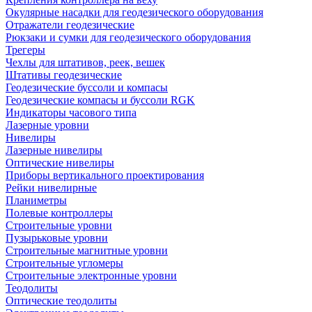
Окулярные насадки для геодезического оборудования
Отражатели геодезические
Рюкзаки и сумки для геодезического оборудования
Трегеры
Чехлы для штативов, реек, вешек
Штативы геодезические
Геодезические буссоли и компасы
Геодезические компасы и буссоли RGK
Индикаторы часового типа
Лазерные уровни
Нивелиры
Лазерные нивелиры
Оптические нивелиры
Приборы вертикального проектирования
Рейки нивелирные
Планиметры
Полевые контроллеры
Строительные уровни
Пузырьковые уровни
Строительные магнитные уровни
Строительные угломеры
Строительные электронные уровни
Теодолиты
Оптические теодолиты