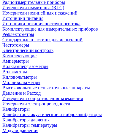
Радиоизмерительные приборы
Измерители иммитанса (RLC)
Измерители нелинейных искажений
Источники питания
Источники питания постоянного тока
Комплектующие для измерительных приборов
Рефлектометры
Стандартные пластины для испытаний
Частотомеры
Электрический контроль
Комплектующие
Амперметры
Вольтамперфазометры
Вольтметры
Киловольтметры
Милливольтметры
Высоковольтные испытательные аппараты
Давление и Расход
Измерители сопротивления заземления
Измерители электропроводности
Калибраторы
Калибраторы акустические и виброкалибраторы
Калибраторы давления
Калибраторы температуры
Модули давления