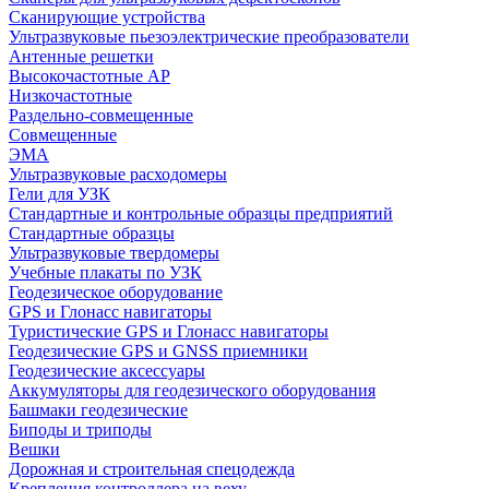
Сканирующие устройства
Ультразвуковые пьезоэлектрические преобразователи
Антенные решетки
Высокочастотные АР
Низкочастотные
Раздельно-совмещенные
Совмещенные
ЭМА
Ультразвуковые расходомеры
Гели для УЗК
Стандартные и контрольные образцы предприятий
Стандартные образцы
Ультразвуковые твердомеры
Учебные плакаты по УЗК
Геодезическое оборудование
GPS и Глонасс навигаторы
Туристические GPS и Глонасс навигаторы
Геодезические GPS и GNSS приемники
Геодезические аксессуары
Аккумуляторы для геодезического оборудования
Башмаки геодезические
Биподы и триподы
Вешки
Дорожная и строительная спецодежда
Крепления контроллера на веху