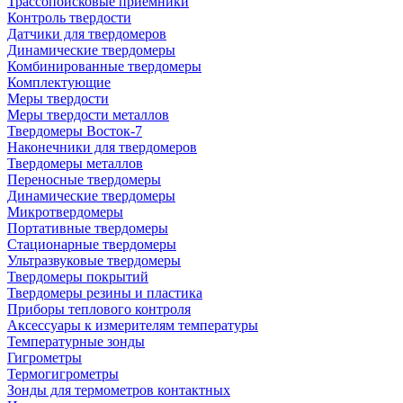
Трассопоисковые приемники
Контроль твердости
Датчики для твердомеров
Динамические твердомеры
Комбинированные твердомеры
Комплектующие
Меры твердости
Меры твердости металлов
Твердомеры Восток-7
Наконечники для твердомеров
Твердомеры металлов
Переносные твердомеры
Динамические твердомеры
Микротвердомеры
Портативные твердомеры
Стационарные твердомеры
Ультразвуковые твердомеры
Твердомеры покрытий
Твердомеры резины и пластика
Приборы теплового контроля
Аксессуары к измерителям температуры
Температурные зонды
Гигрометры
Термогигрометры
Зонды для термометров контактных