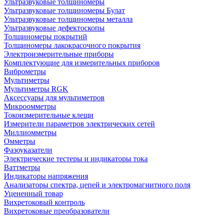
Ультразвуковые толщиномеры
Ультразвуковые толщиномеры Булат
Ультразвуковые толщиномеры металла
Ультразвуковые дефектоскопы
Толщиномеры покрытий
Толщиномеры лакокрасочного покрытия
Электроизмерительные приборы
Комплектующие для измерительных приборов
Виброметры
Мультиметры
Мультиметры RGK
Аксессуары для мультиметров
Микроомметры
Токоизмерительные клещи
Измерители параметров электрических сетей
Миллиомметры
Омметры
Фазоуказатели
Электрические тестеры и индикаторы тока
Ваттметры
Индикаторы напряжения
Анализаторы спектра, цепей и электромагнитного поля
Уцененный товар
Вихретоковый контроль
Вихретоковые преобразователи