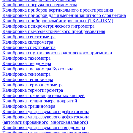
Калибровка погружного термометра
Калибровка приборов вертикального проектирования
Калибровка приборов для измерения защитного слоя бетона
Калибровка приборов комбинированных (ТКА-ПКМ)
Калибровка психрометрического гигрометра
Калибровка пьезоэлектрического преобразователя
Калибровка сенситометра
Калибровка склерометра
Калибровка спектрометра
Калибровка спутникового геодезического приемника
Калибровка тахеометра
Калибровка твердомера
Калибровка твердомера Бухгольца
Калибровка тензометра
Калибровка тепловизора
Калибровка термоанемометра
Калибровка термогигрометра
Калибровка токоизмерительных клещей
Калибровка толщиномера покрытий
Калибровка трещиномера
Калибровка ультразвукового дефектоскопа
Калибровка ультразвукового дефектоскопа
(автоматизированного, многоканального)
Калибровка ультразвукового твердомера
Калибровка ультразвукового толщиномера