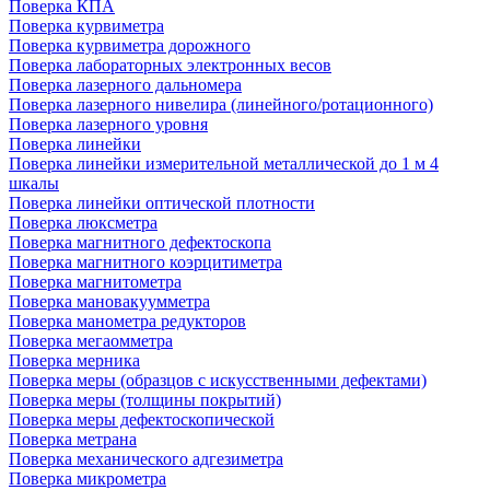
Поверка КПА
Поверка курвиметра
Поверка курвиметра дорожного
Поверка лабораторных электронных весов
Поверка лазерного дальномера
Поверка лазерного нивелира (линейного/ротационного)
Поверка лазерного уровня
Поверка линейки
Поверка линейки измерительной металлической до 1 м 4
шкалы
Поверка линейки оптической плотности
Поверка люксметра
Поверка магнитного дефектоскопа
Поверка магнитного коэрцитиметра
Поверка магнитометра
Поверка мановакуумметра
Поверка манометра редукторов
Поверка мегаомметра
Поверка мерника
Поверка меры (образцов с искусственными дефектами)
Поверка меры (толщины покрытий)
Поверка меры дефектоскопической
Поверка метрана
Поверка механического адгезиметра
Поверка микрометра