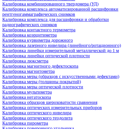
Калибровка комбинированного твердомера (УД)
Калибровка комплекса автоматизированной расшифровки
рентгеногаммаграфических снимков
Калибровка комплекса для расшифровки и обработки
радиографических снимков
Калибровка контактного термометра
Калибровка коэрцитиметра
Калибровка курвиметра дорожного
Калибровка лазерного нивелира (линейного/ротационного)
Калибровка линейки измерительной металлической до 1 м
Калибровка линейки оптической плотности
Калибровка люксметра
Калибровка магнитного дефектоскопа
Калибровка магнитометра
Калибровка меры (образцов с искусственными дефектами)
Калибровка меры (толщины покрытий)
Калибровка меры оптической плотности
Калибровка мультиметра
Калибровка негатоскопа
Калибровка образцов шероховатости сравнения
Калибровка оптических измерительных приборов
Калибровка оптического нивелира
Калибровка оптического теодолита
Калибровка пирометра
Калибровка поверочного угольника