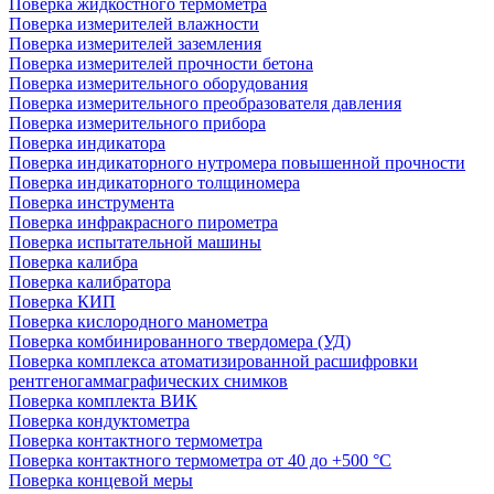
Поверка жидкостного термометра
Поверка измерителей влажности
Поверка измерителей заземления
Поверка измерителей прочности бетона
Поверка измерительного оборудования
Поверка измерительного преобразователя давления
Поверка измерительного прибора
Поверка индикатора
Поверка индикаторного нутромера повышенной прочности
Поверка индикаторного толщиномера
Поверка инструмента
Поверка инфракрасного пирометра
Поверка испытательной машины
Поверка калибра
Поверка калибратора
Поверка КИП
Поверка кислородного манометра
Поверка комбинированного твердомера (УД)
Поверка комплекса атоматизированной расшифровки
рентгеногаммаграфических снимков
Поверка комплекта ВИК
Поверка кондуктометра
Поверка контактного термометра
Поверка контактного термометра от 40 до +500 °С
Поверка концевой меры