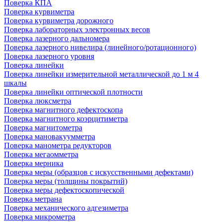
Поверка КПА
Поверка курвиметра
Поверка курвиметра дорожного
Поверка лабораторных электронных весов
Поверка лазерного дальномера
Поверка лазерного нивелира (линейного/ротационного)
Поверка лазерного уровня
Поверка линейки
Поверка линейки измерительной металлической до 1 м 4
шкалы
Поверка линейки оптической плотности
Поверка люксметра
Поверка магнитного дефектоскопа
Поверка магнитного коэрцитиметра
Поверка магнитометра
Поверка мановакуумметра
Поверка манометра редукторов
Поверка мегаомметра
Поверка мерника
Поверка меры (образцов с искусственными дефектами)
Поверка меры (толщины покрытий)
Поверка меры дефектоскопической
Поверка метрана
Поверка механического адгезиметра
Поверка микрометра