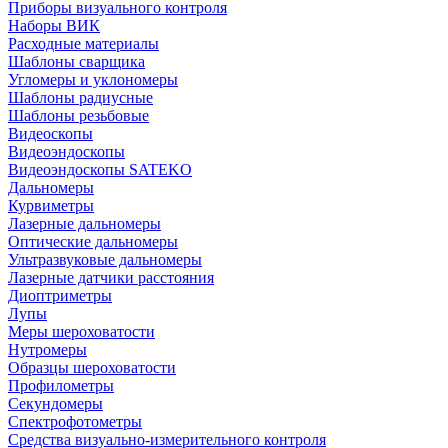
Приборы визуального контроля
Наборы ВИК
Расходные материалы
Шаблоны сварщика
Угломеры и уклономеры
Шаблоны радиусные
Шаблоны резьбовые
Видеоскопы
Видеоэндоскопы
Видеоэндоскопы SATEKO
Дальномеры
Курвиметры
Лазерные дальномеры
Оптические дальномеры
Ультразвуковые дальномеры
Лазерные датчики расстояния
Диоптриметры
Лупы
Меры шероховатости
Нутромеры
Образцы шероховатости
Профилометры
Секундомеры
Спектрофотометры
Средства визуально-измерительного контроля