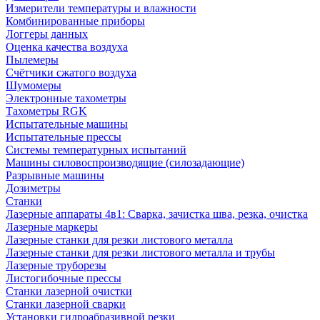
Измерители температуры и влажности
Комбинированные приборы
Логгеры данных
Оценка качества воздуха
Пылемеры
Счётчики сжатого воздуха
Шумомеры
Электронные тахометры
Тахометры RGK
Испытательные машины
Испытательные прессы
Системы температурных испытаний
Машины силовоспроизводящие (силозадающие)
Разрывные машины
Дозиметры
Станки
Лазерные аппараты 4в1: Сварка, зачистка шва, резка, очистка
Лазерные маркеры
Лазерные станки для резки листового металла
Лазерные станки для резки листового металла и трубы
Лазерные труборезы
Листогибочные прессы
Станки лазерной очистки
Станки лазерной сварки
Установки гидроабразивной резки