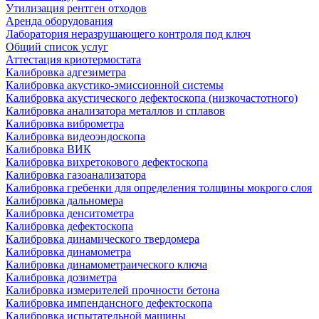
Утилизация рентген отходов
Аренда оборудования
Лаборатория неразрушающего контроля под ключ
Общий список услуг
Аттестация криотермостата
Калибровка адгезиметра
Калибровка акустико-эмиссионной системы
Калибровка акустического дефектоскопа (низкочастотного)
Калибровка анализатора металлов и сплавов
Калибровка виброметра
Калибровка видеоэндоскопа
Калибровка ВИК
Калибровка вихретокового дефектоскопа
Калибровка газоанализатора
Калибровка гребенки для определения толщины мокрого слоя
Калибровка дальномера
Калибровка денситометра
Калибровка дефектоскопа
Калибровка динамического твердомера
Калибровка динамометра
Калибровка динамометраического ключа
Калибровка дозиметра
Калибровка измерителей прочности бетона
Калибровка импендансного дефектоскопа
Калибровка испытательной машины