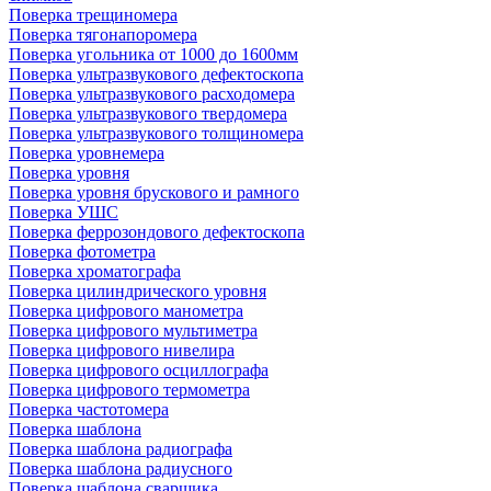
Поверка трещиномера
Поверка тягонапоромера
Поверка угольника от 1000 до 1600мм
Поверка ультразвукового дефектоскопа
Поверка ультразвукового расходомера
Поверка ультразвукового твердомера
Поверка ультразвукового толщиномера
Поверка уровнемера
Поверка уровня
Поверка уровня брускового и рамного
Поверка УШС
Поверка феррозондового дефектоскопа
Поверка фотометра
Поверка хроматографа
Поверка цилиндрического уровня
Поверка цифрового манометра
Поверка цифрового мультиметра
Поверка цифрового нивелира
Поверка цифрового осциллографа
Поверка цифрового термометра
Поверка частотомера
Поверка шаблона
Поверка шаблона радиографа
Поверка шаблона радиусного
Поверка шаблона сварщика