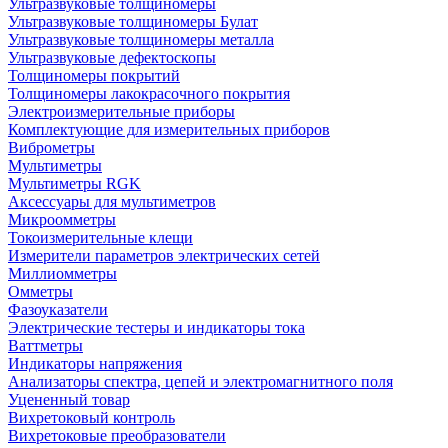
Ультразвуковые толщиномеры
Ультразвуковые толщиномеры Булат
Ультразвуковые толщиномеры металла
Ультразвуковые дефектоскопы
Толщиномеры покрытий
Толщиномеры лакокрасочного покрытия
Электроизмерительные приборы
Комплектующие для измерительных приборов
Виброметры
Мультиметры
Мультиметры RGK
Аксессуары для мультиметров
Микроомметры
Токоизмерительные клещи
Измерители параметров электрических сетей
Миллиомметры
Омметры
Фазоуказатели
Электрические тестеры и индикаторы тока
Ваттметры
Индикаторы напряжения
Анализаторы спектра, цепей и электромагнитного поля
Уцененный товар
Вихретоковый контроль
Вихретоковые преобразователи