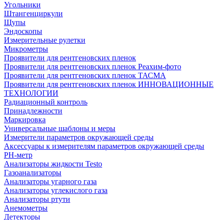
Угольники
Штангенциркули
Щупы
Эндоскопы
Измерительные рулетки
Микрометры
Проявители для рентгеновских пленок
Проявители для рентгеновских пленок Реахим-фото
Проявители для рентгеновских пленок ТАСМА
Проявители для рентгеновских пленок ИННОВАЦИОННЫЕ
ТЕХНОЛОГИИ
Радиационный контроль
Принадлежности
Маркировка
Универсальные шаблоны и меры
Измерители параметров окружающей среды
Аксессуары к измерителям параметров окружающей среды
PH-метр
Анализаторы жидкости Testo
Газоанализаторы
Анализаторы угарного газа
Анализаторы углекислого газа
Анализаторы ртути
Анемометры
Детекторы