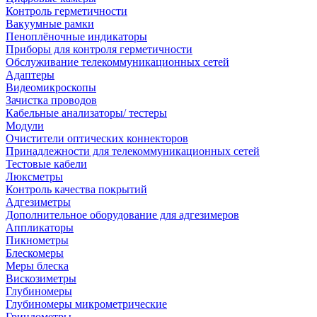
Контроль герметичности
Вакуумные рамки
Пеноплёночные индикаторы
Приборы для контроля герметичности
Обслуживание телекоммуникационных сетей
Адаптеры
Видеомикроскопы
Зачистка проводов
Кабельные анализаторы/ тестеры
Модули
Очистители оптических коннекторов
Принадлежности для телекоммуникационных сетей
Тестовые кабели
Люксметры
Контроль качества покрытий
Адгезиметры
Дополнительное оборудование для адгезимеров
Аппликаторы
Пикнометры
Блескомеры
Меры блеска
Вискозиметры
Глубиномеры
Глубиномеры микрометрические
Гриндометры