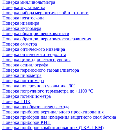
Поверка милливольтметра
Поверка мультиметра
Поверка набора мер оптической плотности
Поверка негатоскопа
Поверка нивелира
Поверка нутромера
Поверка образцов шероховатости
Поверка образцов шероховатости сравнения
Поверка омметра
Поверка оптического нивелира
Поверка оптического теодолита
Поверка цилиндрического уровня
Поверка осциллографа
Поверка переносного газоанализатора
Поверка пирометра
Поверка плотномера
Поверка поверочного угольника 90°
Поверка погружного термометра до +1100 °С
Поверка потенциометра
Поверка ППК
Поверка преобразователя расхода
Поверка приборов вертикального проектирования
Поверка приборов для измерения защитного слоя бетона
Поверка приборов КИП
Поверка приборов комбинированных (ТКА-ПКМ)