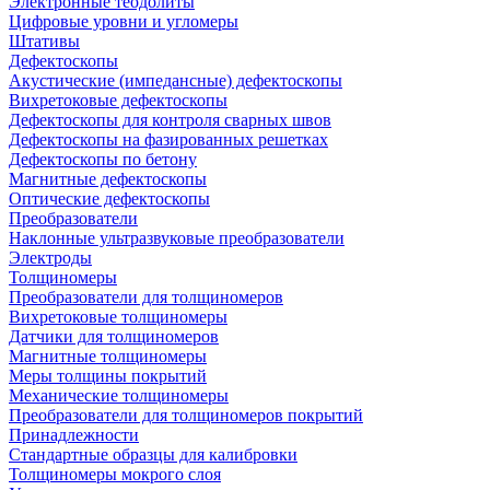
Электронные теодолиты
Цифровые уровни и угломеры
Штативы
Дефектоскопы
Акустические (импедансные) дефектоскопы
Вихретоковые дефектоскопы
Дефектоскопы для контроля сварных швов
Дефектоскопы на фазированных решетках
Дефектоскопы по бетону
Магнитные дефектоскопы
Оптические дефектоскопы
Преобразователи
Наклонные ультразвуковые преобразователи
Электроды
Толщиномеры
Преобразователи для толщиномеров
Вихретоковые толщиномеры
Датчики для толщиномеров
Магнитные толщиномеры
Меры толщины покрытий
Механические толщиномеры
Преобразователи для толщиномеров покрытий
Принадлежности
Стандартные образцы для калибровки
Толщиномеры мокрого слоя