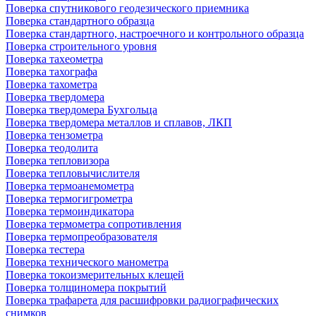
Поверка спутникового геодезического приемника
Поверка стандартного образца
Поверка стандартного, настроечного и контрольного образца
Поверка строительного уровня
Поверка тахеометра
Поверка тахографа
Поверка тахометра
Поверка твердомера
Поверка твердомера Бухгольца
Поверка твердомера металлов и сплавов, ЛКП
Поверка тензометра
Поверка теодолита
Поверка тепловизора
Поверка тепловычислителя
Поверка термоанемометра
Поверка термогигрометра
Поверка термоиндикатора
Поверка термометра сопротивления
Поверка термопреобразователя
Поверка тестера
Поверка технического манометра
Поверка токоизмерительных клещей
Поверка толщиномера покрытий
Поверка трафарета для расшифровки радиографических
снимков