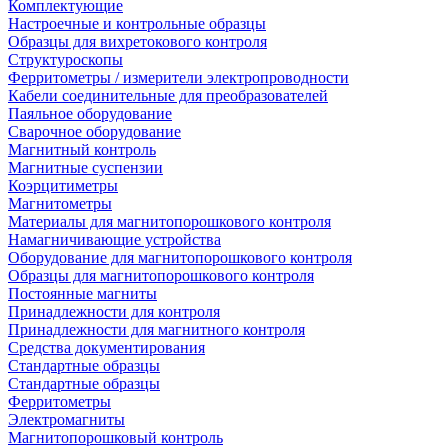
Комплектующие
Настроечные и контрольные образцы
Образцы для вихретокового контроля
Структуроскопы
Ферритометры / измерители электропроводности
Кабели соединительные для преобразователей
Паяльное оборудование
Сварочное оборудование
Магнитный контроль
Магнитные суспензии
Коэрцитиметры
Магнитометры
Материалы для магнитопорошкового контроля
Намагничивающие устройства
Оборудование для магнитопорошкового контроля
Образцы для магнитопорошкового контроля
Постоянные магниты
Принадлежности для контроля
Принадлежности для магнитного контроля
Средства документирования
Стандартные образцы
Стандартные образцы
Ферритометры
Электромагниты
Магнитопорошковый контроль