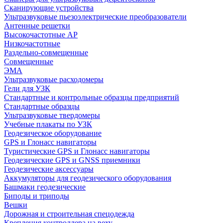
Сканирующие устройства
Ультразвуковые пьезоэлектрические преобразователи
Антенные решетки
Высокочастотные АР
Низкочастотные
Раздельно-совмещенные
Совмещенные
ЭМА
Ультразвуковые расходомеры
Гели для УЗК
Стандартные и контрольные образцы предприятий
Стандартные образцы
Ультразвуковые твердомеры
Учебные плакаты по УЗК
Геодезическое оборудование
GPS и Глонасс навигаторы
Туристические GPS и Глонасс навигаторы
Геодезические GPS и GNSS приемники
Геодезические аксессуары
Аккумуляторы для геодезического оборудования
Башмаки геодезические
Биподы и триподы
Вешки
Дорожная и строительная спецодежда
Крепления контроллера на веху