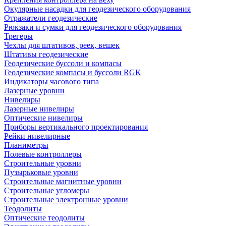
Окулярные насадки для геодезического оборудования
Отражатели геодезические
Рюкзаки и сумки для геодезического оборудования
Трегеры
Чехлы для штативов, реек, вешек
Штативы геодезические
Геодезические буссоли и компасы
Геодезические компасы и буссоли RGK
Индикаторы часового типа
Лазерные уровни
Нивелиры
Лазерные нивелиры
Оптические нивелиры
Приборы вертикального проектирования
Рейки нивелирные
Планиметры
Полевые контроллеры
Строительные уровни
Пузырьковые уровни
Строительные магнитные уровни
Строительные угломеры
Строительные электронные уровни
Теодолиты
Оптические теодолиты