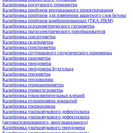
Калибровка погружного термометра
Калибровка приборов вертикального проектирования
Калибровка приборов для измерения защитного слоя бетона
Калибровка приборов комбинированных (ТКА-ПКМ)
Калибровка психрометрического гигрометра
Калибровка пьезоэлектрического преобразователя
Калибровка сенситометра
Калибровка склерометра
Калибровка спектрометра
Калибровка спутникового геодезического приемника
Калибровка тахеометра
Калибровка твердомера
Калибровка твердомера Бухгольца
Калибровка тензометра
Калибровка тепловизора
Калибровка термоанемометра
Калибровка термогигрометра
Калибровка токоизмерительных клещей
Калибровка толщиномера покрытий
Калибровка трещиномера
Калибровка ультразвукового дефектоскопа
Калибровка ультразвукового дефектоскопа
(автоматизированного, многоканального)
Калибровка ультразвукового твердомера
Калибровка ультразвукового толщиномера