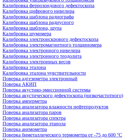
Калибровка феррозондового дефектоскопа
Калибровка цифрового нивелира
Калибровка шаблона радиографа
Калибровка шаблона радиусного
Калибровка шаблона, щупа
Калибровка шумомера
Калибровка электроискрового дефектоскопа
Калибровка электромагнитного толщиномера
Калибровка электронного нивелира
Калибровка электронного теодолита
Калибровка электронных весов
Калибровка эталона
Калибровка эталона чувствительности
Поверка адгезиметра электронный
Поверка АКИП
Поверка акустико-эмиссионной системы
Поверка акустического дефектоскопа (низкочастотного)
Поверка амперметра
Поверка анализатора влажности нефтепродуктов
Поверка анализатора паров
Поверка анализатора спектра
Поверка анализатора этанола
Поверка анемометра
Поверка биметаллического термометра от -75 до 600 °С