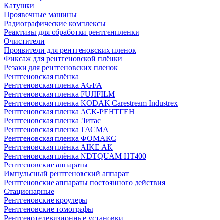
Катушки
Проявочные машины
Радиографические комплексы
Реактивы для обработки рентгенпленки
Очистители
Проявители для рентгеновских пленок
Фиксаж для рентгеновской плёнки
Резаки для рентгеновских пленок
Рентгеновская плёнка
Рентгеновская пленка AGFA
Рентгеновская пленка FUJIFILM
Рентгеновская пленка KODAK Carestream Industrex
Рентгеновская пленка АСК-РЕНТГЕН
Рентгеновская пленка Литас
Рентгеновская пленка ТАСМА
Рентгеновская пленка ФОМАКС
Рентгеновская плёнка AIKE AK
Рентгеновская плёнка NDTQUAM HT400
Рентгеновские аппараты
Импульсный рентгеновский аппарат
Рентгеновские аппараты постоянного действия
Стационарные
Рентгеновские кроулеры
Рентгеновские томографы
Рентгенотелевизионные установки