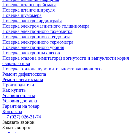
Поверка штангенрейсмаса
Поверка штангенциркуля
Поверка шумомера
Поверка электрокардиографа
Поверка электромагнитного толщиномера
Поверка электронного тахеометра
Поверка электронного теодолита
Поверка электронного термометра
Поверка электронного уровня
Поверка электронных весов
Поверка эталона (имитатора) вогнутости и выпуклости корня
сварного шва
Поверка эталона чувствительности канавочного
Ремонт дефектоскопа
Ремонт негатоскопа
Производители
Как купить
Условия оплаты
Условия доставки
Гарантия на товар
Контакты
+7 (927) 026-31-74
Заказать звонок
Задать вопрос