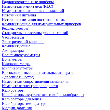
Радиоизмерительные приборы
Измерители иммитанса (RLC)
Измерители нелинейных искажений
Источники питания
Источники питания постоянного тока
Комплектующие для измерительных приборов
Рефлектометры
Стандартные пластины для испытаний
Частотомеры
Электрический контроль
Комплектующие
Амперметры
Вольтамперфазометры
Вольтметры
Киловольтметры
Милливольтметры
Высоковольтные испытательные аппараты
Давление и Расход
Измерители сопротивления заземления
Измерители электропроводности
Калибраторы
Калибраторы акустические и виброкалибраторы
Калибраторы давления
Калибраторы температуры
Модули давления