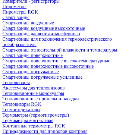
Измерители - регистраторы
Пирометры
Пирометры RGK
Смарт-зонды
Смарт-зонды воздушные
Смарт-зонды воздушные высокоточные
Смарт-зонды давления атмосферного
Смарт-зонды для подключения термоэлектрического
преобразователя
Смарт-зонды относительной влажности и температуры
Смарт-зонды поверхностные
Смарт-зонды поверхностные высокотемпературные
Смарт-зонды поверхностные высокоточные
Смарт-зонды погружаемые
Смарт-зонды погружаемые усиленные
Тепловизоры
Аксессуары для тепловизоров
Тепловизионные монокуляры
Тепловизионные прицелы и насадки
Тепловизоры RGK
Термоиндикаторы
Термометры (термогигрометры)
Термометры контактные
Контактные термометры RGK
Принадлежности для приборов контроля