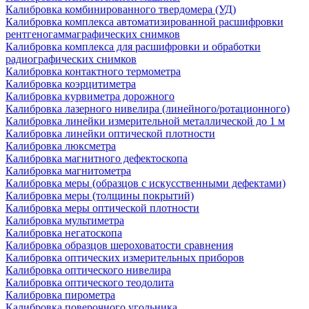
Калибровка комбинированного твердомера (УД)
Калибровка комплекса автоматизированной расшифровки
рентгеногаммаграфических снимков
Калибровка комплекса для расшифровки и обработки
радиографических снимков
Калибровка контактного термометра
Калибровка коэрцитиметра
Калибровка курвиметра дорожного
Калибровка лазерного нивелира (линейного/ротационного)
Калибровка линейки измерительной металлической до 1 м
Калибровка линейки оптической плотности
Калибровка люксметра
Калибровка магнитного дефектоскопа
Калибровка магнитометра
Калибровка меры (образцов с искусственными дефектами)
Калибровка меры (толщины покрытий)
Калибровка меры оптической плотности
Калибровка мультиметра
Калибровка негатоскопа
Калибровка образцов шероховатости сравнения
Калибровка оптических измерительных приборов
Калибровка оптического нивелира
Калибровка оптического теодолита
Калибровка пирометра
Калибровка поверочного угольника