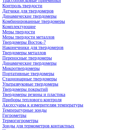
Трассопоисковые приемники
Контроль твердости
Датчики для твердомеров
Динамические твердомеры
Комбинированные твердомеры
Комплектующие
Меры твердости
Меры твердости металлов
Твердомеры Восток-7
Наконечники для твердомеров
Твердомеры металлов
Переносные твердомеры
Динамические твердомеры
Микротвердомеры
Портативные твердомеры
Стационарные твердомеры
Ультразвуковые твердомеры
Твердомеры покрытий
Твердомеры резины и пластика
Приборы теплового контроля
Аксессуары к измерителям температуры
Температурные зонды
Гигрометры
Термогигрометры
Зонды для термометров контактных