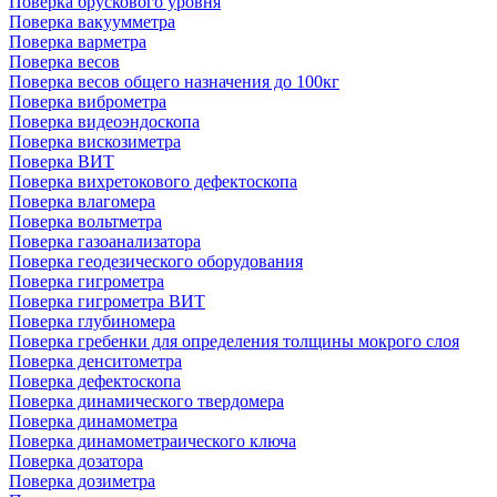
Поверка брускового уровня
Поверка вакуумметра
Поверка варметра
Поверка весов
Поверка весов общего назначения до 100кг
Поверка виброметра
Поверка видеоэндоскопа
Поверка вискозиметра
Поверка ВИТ
Поверка вихретокового дефектоскопа
Поверка влагомера
Поверка вольтметра
Поверка газоанализатора
Поверка геодезического оборудования
Поверка гигрометра
Поверка гигрометра ВИТ
Поверка глубиномера
Поверка гребенки для определения толщины мокрого слоя
Поверка денситометра
Поверка дефектоскопа
Поверка динамического твердомера
Поверка динамометра
Поверка динамометраического ключа
Поверка дозатора
Поверка дозиметра