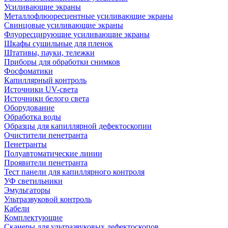
Усиливающие экраны
Металлофлюоресцентные усиливающие экраны
Свинцовые усиливающие экраны
Флуоресцирующие усиливающие экраны
Шкафы сушильные для пленок
Штативы, пауки, тележки
Приборы для обработки снимков
Фосфоматики
Капиллярный контроль
Источники UV-света
Источники белого света
Оборудование
Обработка воды
Образцы для капиллярной дефектоскопии
Очистители пенетранта
Пенетранты
Полуавтоматические линии
Проявители пенетранта
Тест панели для капиллярного контроля
УФ светильники
Эмульгаторы
Ультразвуковой контроль
Кабели
Комплектующие
Сканеры для ультразвуковых дефектоскопов