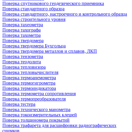
Поверка спутникового геодезического приемника
Поверка стандартного образца
Поверка стандартного, настроечного и контрольного образца
Поверка строительного уровня
Поверка тахеометра
Поверка тахографа
Поверка тахометра
Поверка твердомера
Поверка твердомера Бухгольца
Поверка твердомера металлов и сплавов, ЛКП
Поверка тензометра
Поверка теодолита
Поверка тепловизора
Поверка тепловычислителя
Поверка термоанемометра
Поверка термогигрометра
Поверка термоиндикатора
Поверка термометра сопротивления
Поверка термопреобразователя
Поверка тестера
Поверка технического манометра
Поверка токоизмерительных клещей
Поверка толщиномера покрытий
Поверка трафарета для расшифровки радиографических
снимков