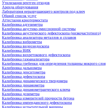
Утилизация рентген отходов
Аренда оборудования
Лаборатория неразрушающего контроля под ключ
Общий список услуг
Аттестация криотермостата
Калибровка адгезиметра
Калибровка акустико-эмиссионной системы
Калибровка акустического дефектоскопа (низкочастотного)
Калибровка анализатора металлов и сплавов
Калибровка виброметра
Калибровка видеоэндоскопа
Калибровка ВИК
Калибровка вихретокового дефектоскопа
Калибровка газоанализатора
Калибровка гребенки для определения толщины мокрого слоя
Калибровка дальномера
Калибровка денситометра
Калибровка дефектоскопа
Калибровка динамического твердомера
Калибровка динамометра
Калибровка динамометраического ключа
Калибровка дозиметра
Калибровка измерителей прочности бетона
Калибровка импендансного дефектоскопа
Калибровка испытательной машины