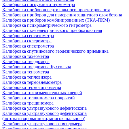
Калибровка погружного термометра
Калибровка приборов вертикального проектирования
Калибровка приборов для измерения защитного слоя бетона
Калибровка приборов комбинированных (ТКА-ПКМ)
Калибровка психрометрического гигрометра
Калибровка пьезоэлектрического преобразователя
Калибровка сенситометра
Калибровка склерометра
Калибровка спектрометра
Калибровка спутникового геодезического приемника
Калибровка тахеометра
Калибровка твердомера
Калибровка твердомера Бухгольца
Калибровка тензометра
Калибровка тепловизора
Калибровка термоанемометра
Калибровка термогигрометра
Калибровка токоизмерительных клещей
Калибровка толщиномера покрытий
Калибровка трещиномера
Калибровка ультразвукового дефектоскопа
Калибровка ультразвукового дефектоскопа
(автоматизированного, многоканального)
Калибровка ультразвукового твердомера
Калибровка ультразвукового толщиномера