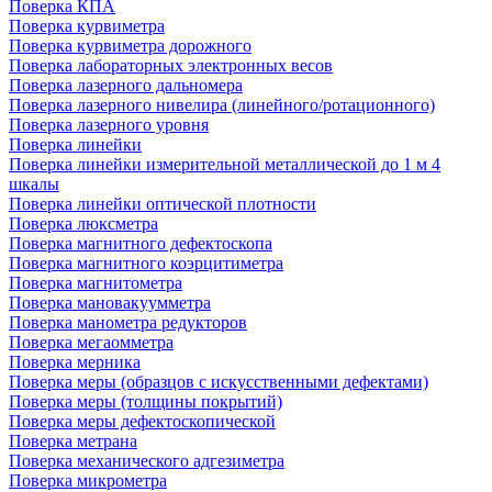
Поверка КПА
Поверка курвиметра
Поверка курвиметра дорожного
Поверка лабораторных электронных весов
Поверка лазерного дальномера
Поверка лазерного нивелира (линейного/ротационного)
Поверка лазерного уровня
Поверка линейки
Поверка линейки измерительной металлической до 1 м 4
шкалы
Поверка линейки оптической плотности
Поверка люксметра
Поверка магнитного дефектоскопа
Поверка магнитного коэрцитиметра
Поверка магнитометра
Поверка мановакуумметра
Поверка манометра редукторов
Поверка мегаомметра
Поверка мерника
Поверка меры (образцов с искусственными дефектами)
Поверка меры (толщины покрытий)
Поверка меры дефектоскопической
Поверка метрана
Поверка механического адгезиметра
Поверка микрометра