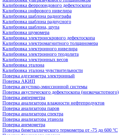
Калибровка феррозондового дефектоскопа
Калибровка цифрового нивелира
Калибровка шаблона радиографа
Калибровка шаблона радиусного
Калибровка шаблона, щупа
Калибровка шумомера
Калибровка электроискрового дефектоскопа
Калибровка электромагнитного толщиномера
Калибровка электронного нивелира
Калибровка электронного теодолита
Калибровка электронных весов
Калибровка эталона
Калибровка эталона чувствительности
Поверка адгезиметра электронный
Поверка АКИП
Поверка акустико-эмиссионной системы
Поверка акустического дефектоскопа (низкочастотного)
Поверка амперметра
Поверка анализатора влажности нефтепродуктов
Поверка анализатора паров
Поверка анализатора спектра
Поверка анализатора этанола
Поверка анемометра
Поверка биметаллического термометра от -75 до 600 °С