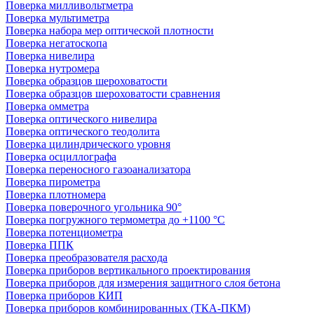
Поверка милливольтметра
Поверка мультиметра
Поверка набора мер оптической плотности
Поверка негатоскопа
Поверка нивелира
Поверка нутромера
Поверка образцов шероховатости
Поверка образцов шероховатости сравнения
Поверка омметра
Поверка оптического нивелира
Поверка оптического теодолита
Поверка цилиндрического уровня
Поверка осциллографа
Поверка переносного газоанализатора
Поверка пирометра
Поверка плотномера
Поверка поверочного угольника 90°
Поверка погружного термометра до +1100 °С
Поверка потенциометра
Поверка ППК
Поверка преобразователя расхода
Поверка приборов вертикального проектирования
Поверка приборов для измерения защитного слоя бетона
Поверка приборов КИП
Поверка приборов комбинированных (ТКА-ПКМ)