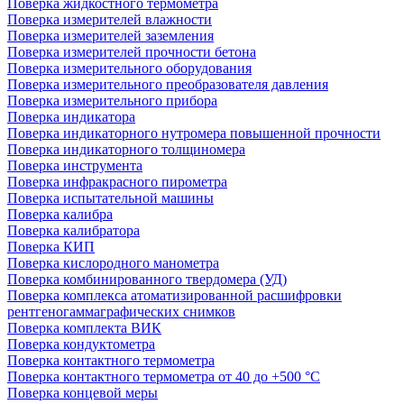
Поверка жидкостного термометра
Поверка измерителей влажности
Поверка измерителей заземления
Поверка измерителей прочности бетона
Поверка измерительного оборудования
Поверка измерительного преобразователя давления
Поверка измерительного прибора
Поверка индикатора
Поверка индикаторного нутромера повышенной прочности
Поверка индикаторного толщиномера
Поверка инструмента
Поверка инфракрасного пирометра
Поверка испытательной машины
Поверка калибра
Поверка калибратора
Поверка КИП
Поверка кислородного манометра
Поверка комбинированного твердомера (УД)
Поверка комплекса атоматизированной расшифровки
рентгеногаммаграфических снимков
Поверка комплекта ВИК
Поверка кондуктометра
Поверка контактного термометра
Поверка контактного термометра от 40 до +500 °С
Поверка концевой меры