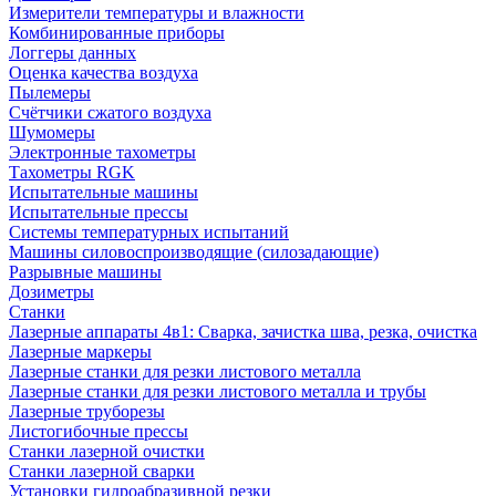
Измерители температуры и влажности
Комбинированные приборы
Логгеры данных
Оценка качества воздуха
Пылемеры
Счётчики сжатого воздуха
Шумомеры
Электронные тахометры
Тахометры RGK
Испытательные машины
Испытательные прессы
Системы температурных испытаний
Машины силовоспроизводящие (силозадающие)
Разрывные машины
Дозиметры
Станки
Лазерные аппараты 4в1: Сварка, зачистка шва, резка, очистка
Лазерные маркеры
Лазерные станки для резки листового металла
Лазерные станки для резки листового металла и трубы
Лазерные труборезы
Листогибочные прессы
Станки лазерной очистки
Станки лазерной сварки
Установки гидроабразивной резки