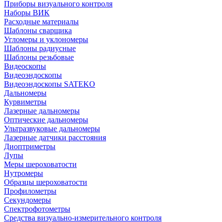
Приборы визуального контроля
Наборы ВИК
Расходные материалы
Шаблоны сварщика
Угломеры и уклономеры
Шаблоны радиусные
Шаблоны резьбовые
Видеоскопы
Видеоэндоскопы
Видеоэндоскопы SATEKO
Дальномеры
Курвиметры
Лазерные дальномеры
Оптические дальномеры
Ультразвуковые дальномеры
Лазерные датчики расстояния
Диоптриметры
Лупы
Меры шероховатости
Нутромеры
Образцы шероховатости
Профилометры
Секундомеры
Спектрофотометры
Средства визуально-измерительного контроля