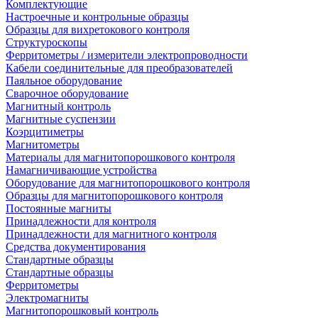
Комплектующие
Настроечные и контрольные образцы
Образцы для вихретокового контроля
Структуроскопы
Ферритометры / измерители электропроводности
Кабели соединительные для преобразователей
Паяльное оборудование
Сварочное оборудование
Магнитный контроль
Магнитные суспензии
Коэрцитиметры
Магнитометры
Материалы для магнитопорошкового контроля
Намагничивающие устройства
Оборудование для магнитопорошкового контроля
Образцы для магнитопорошкового контроля
Постоянные магниты
Принадлежности для контроля
Принадлежности для магнитного контроля
Средства документирования
Стандартные образцы
Стандартные образцы
Ферритометры
Электромагниты
Магнитопорошковый контроль