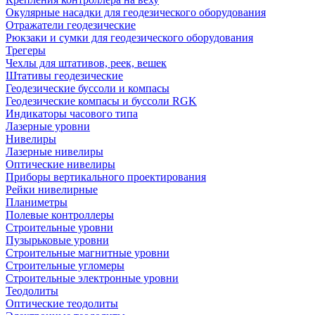
Окулярные насадки для геодезического оборудования
Отражатели геодезические
Рюкзаки и сумки для геодезического оборудования
Трегеры
Чехлы для штативов, реек, вешек
Штативы геодезические
Геодезические буссоли и компасы
Геодезические компасы и буссоли RGK
Индикаторы часового типа
Лазерные уровни
Нивелиры
Лазерные нивелиры
Оптические нивелиры
Приборы вертикального проектирования
Рейки нивелирные
Планиметры
Полевые контроллеры
Строительные уровни
Пузырьковые уровни
Строительные магнитные уровни
Строительные угломеры
Строительные электронные уровни
Теодолиты
Оптические теодолиты