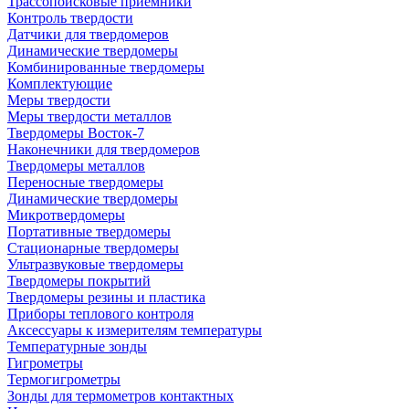
Трассопоисковые приемники
Контроль твердости
Датчики для твердомеров
Динамические твердомеры
Комбинированные твердомеры
Комплектующие
Меры твердости
Меры твердости металлов
Твердомеры Восток-7
Наконечники для твердомеров
Твердомеры металлов
Переносные твердомеры
Динамические твердомеры
Микротвердомеры
Портативные твердомеры
Стационарные твердомеры
Ультразвуковые твердомеры
Твердомеры покрытий
Твердомеры резины и пластика
Приборы теплового контроля
Аксессуары к измерителям температуры
Температурные зонды
Гигрометры
Термогигрометры
Зонды для термометров контактных