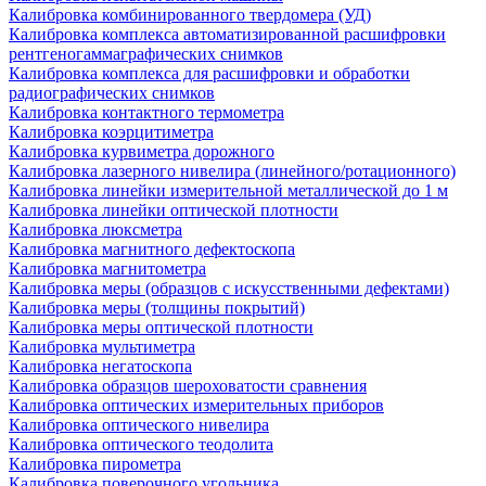
Калибровка комбинированного твердомера (УД)
Калибровка комплекса автоматизированной расшифровки
рентгеногаммаграфических снимков
Калибровка комплекса для расшифровки и обработки
радиографических снимков
Калибровка контактного термометра
Калибровка коэрцитиметра
Калибровка курвиметра дорожного
Калибровка лазерного нивелира (линейного/ротационного)
Калибровка линейки измерительной металлической до 1 м
Калибровка линейки оптической плотности
Калибровка люксметра
Калибровка магнитного дефектоскопа
Калибровка магнитометра
Калибровка меры (образцов с искусственными дефектами)
Калибровка меры (толщины покрытий)
Калибровка меры оптической плотности
Калибровка мультиметра
Калибровка негатоскопа
Калибровка образцов шероховатости сравнения
Калибровка оптических измерительных приборов
Калибровка оптического нивелира
Калибровка оптического теодолита
Калибровка пирометра
Калибровка поверочного угольника