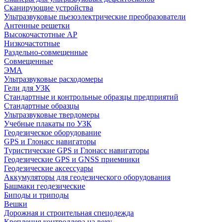
Сканирующие устройства
Ультразвуковые пьезоэлектрические преобразователи
Антенные решетки
Высокочастотные АР
Низкочастотные
Раздельно-совмещенные
Совмещенные
ЭМА
Ультразвуковые расходомеры
Гели для УЗК
Стандартные и контрольные образцы предприятий
Стандартные образцы
Ультразвуковые твердомеры
Учебные плакаты по УЗК
Геодезическое оборудование
GPS и Глонасс навигаторы
Туристические GPS и Глонасс навигаторы
Геодезические GPS и GNSS приемники
Геодезические аксессуары
Аккумуляторы для геодезического оборудования
Башмаки геодезические
Биподы и триподы
Вешки
Дорожная и строительная спецодежда
Крепления контроллера на веху