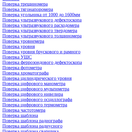
Поверка трещиномера
Поверка тягонапоромера
Поверка угольника от 1000 до 1600мм
Поверка ультразвукового дефектоскопа
Поверка ультразвукового расходомера
Поверка ультразвукового твердомера
Поверка ультразвукового толщиномера
Поверка уровнемера
Поверка уровня
Поверка уровня брускового и рамного
Поверка УШС
Поверка феррозондового дефектоскопа
Поверка фотометра
Поверка хроматографа
Поверка цилиндрического уровня
Поверка цифрового манометра
Поверка цифрового мультиметра
Поверка цифрового нивелира
Поверка цифрового осциллографа
Поверка цифрового термометра
Поверка частотомера
Поверка шаблона
Поверка шаблона радиографа
Поверка шаблона радиусного
Поверка шаблона сварщика