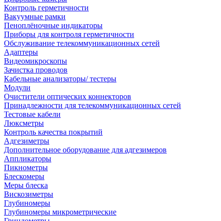
Контроль герметичности
Вакуумные рамки
Пеноплёночные индикаторы
Приборы для контроля герметичности
Обслуживание телекоммуникационных сетей
Адаптеры
Видеомикроскопы
Зачистка проводов
Кабельные анализаторы/ тестеры
Модули
Очистители оптических коннекторов
Принадлежности для телекоммуникационных сетей
Тестовые кабели
Люксметры
Контроль качества покрытий
Адгезиметры
Дополнительное оборудование для адгезимеров
Аппликаторы
Пикнометры
Блескомеры
Меры блеска
Вискозиметры
Глубиномеры
Глубиномеры микрометрические
Гриндометры