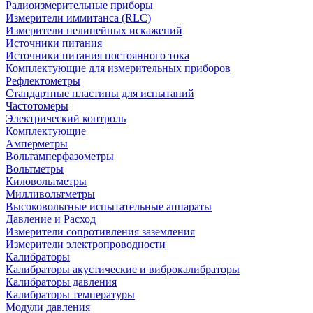
Радиоизмерительные приборы
Измерители иммитанса (RLC)
Измерители нелинейных искажений
Источники питания
Источники питания постоянного тока
Комплектующие для измерительных приборов
Рефлектометры
Стандартные пластины для испытаний
Частотомеры
Электрический контроль
Комплектующие
Амперметры
Вольтамперфазометры
Вольтметры
Киловольтметры
Милливольтметры
Высоковольтные испытательные аппараты
Давление и Расход
Измерители сопротивления заземления
Измерители электропроводности
Калибраторы
Калибраторы акустические и виброкалибраторы
Калибраторы давления
Калибраторы температуры
Модули давления