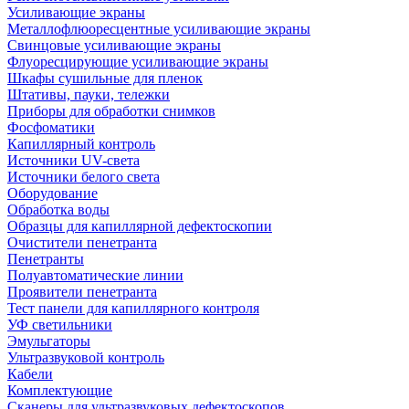
Усиливающие экраны
Металлофлюоресцентные усиливающие экраны
Свинцовые усиливающие экраны
Флуоресцирующие усиливающие экраны
Шкафы сушильные для пленок
Штативы, пауки, тележки
Приборы для обработки снимков
Фосфоматики
Капиллярный контроль
Источники UV-света
Источники белого света
Оборудование
Обработка воды
Образцы для капиллярной дефектоскопии
Очистители пенетранта
Пенетранты
Полуавтоматические линии
Проявители пенетранта
Тест панели для капиллярного контроля
УФ светильники
Эмульгаторы
Ультразвуковой контроль
Кабели
Комплектующие
Сканеры для ультразвуковых дефектоскопов