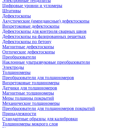
Электронные теодолиты
Цифровые уровни и угломеры
Штативы
Дефектоскопы
Акустические (импедансные) дефектоскопы
Вихретоковые дефектоскопы
Дефектоскопы для контроля сварных швов
Дефектоскопы на фазированных решетках
Дефектоскопы по бетону
Магнитные дефектоскопы
Оптические дефектоскопы
Преобразователи
Наклонные ультразвуковые преобразователи
Электроды
Толщиномеры
Преобразователи для толщиномеров
Вихретоковые толщиномеры
Датчики для толщиномеров
Магнитные толщиномеры
Меры толщины покрытий
Механические толщиномеры
Преобразователи для толщиномеров покрытий
Принадлежности
Стандартные образцы для калибровки
Толщиномеры мокрого слоя