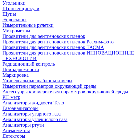
Угольники
Штангенциркули
Щупы
Эндоскопы
Измерительные рулетки
Микрометры
Проявители для рентгеновских пленок
Проявители для рентгеновских пленок Реахим-фото
Проявители для рентгеновских пленок ТАСМА
Проявители для рентгеновских пленок ИННОВАЦИОННЫЕ
ТЕХНОЛОГИИ
Радиационный контроль
Принадлежности
Маркировка
Универсальные шаблоны и меры
Измерители параметров окружающей среды
Аксессуары к измерителям параметров окружающей среды
PH-метр
Анализаторы жидкости Testo
Газоанализаторы
Анализаторы угарного газа
Анализаторы углекислого газа
Анализаторы ртути
Анемометры
Детекторы