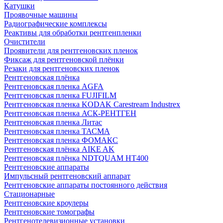
Катушки
Проявочные машины
Радиографические комплексы
Реактивы для обработки рентгенпленки
Очистители
Проявители для рентгеновских пленок
Фиксаж для рентгеновской плёнки
Резаки для рентгеновских пленок
Рентгеновская плёнка
Рентгеновская пленка AGFA
Рентгеновская пленка FUJIFILM
Рентгеновская пленка KODAK Carestream Industrex
Рентгеновская пленка АСК-РЕНТГЕН
Рентгеновская пленка Литас
Рентгеновская пленка ТАСМА
Рентгеновская пленка ФОМАКС
Рентгеновская плёнка AIKE AK
Рентгеновская плёнка NDTQUAM HT400
Рентгеновские аппараты
Импульсный рентгеновский аппарат
Рентгеновские аппараты постоянного действия
Стационарные
Рентгеновские кроулеры
Рентгеновские томографы
Рентгенотелевизионные установки