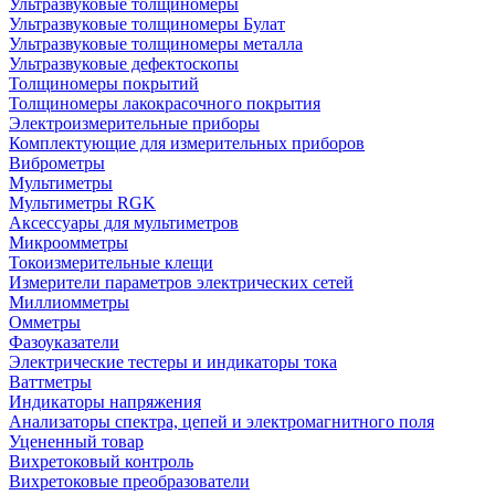
Ультразвуковые толщиномеры
Ультразвуковые толщиномеры Булат
Ультразвуковые толщиномеры металла
Ультразвуковые дефектоскопы
Толщиномеры покрытий
Толщиномеры лакокрасочного покрытия
Электроизмерительные приборы
Комплектующие для измерительных приборов
Виброметры
Мультиметры
Мультиметры RGK
Аксессуары для мультиметров
Микроомметры
Токоизмерительные клещи
Измерители параметров электрических сетей
Миллиомметры
Омметры
Фазоуказатели
Электрические тестеры и индикаторы тока
Ваттметры
Индикаторы напряжения
Анализаторы спектра, цепей и электромагнитного поля
Уцененный товар
Вихретоковый контроль
Вихретоковые преобразователи