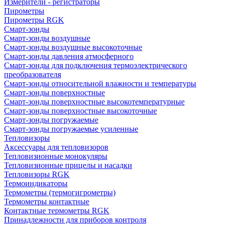
Измерители - регистраторы
Пирометры
Пирометры RGK
Смарт-зонды
Смарт-зонды воздушные
Смарт-зонды воздушные высокоточные
Смарт-зонды давления атмосферного
Смарт-зонды для подключения термоэлектрического
преобразователя
Смарт-зонды относительной влажности и температуры
Смарт-зонды поверхностные
Смарт-зонды поверхностные высокотемпературные
Смарт-зонды поверхностные высокоточные
Смарт-зонды погружаемые
Смарт-зонды погружаемые усиленные
Тепловизоры
Аксессуары для тепловизоров
Тепловизионные монокуляры
Тепловизионные прицелы и насадки
Тепловизоры RGK
Термоиндикаторы
Термометры (термогигрометры)
Термометры контактные
Контактные термометры RGK
Принадлежности для приборов контроля