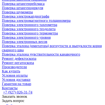
Поверка штангенрейсмаса
Поверка штангенциркуля
Поверка шумомера
Поверка электрокардиографа
Поверка электромагнитного толщиномера
Поверка электронного тахеометра
Поверка электронного теодолита
Поверка электронного термометра
Поверка электронного уровня
Поверка электронных весов
Поверка эталона (имитатора) вогнутости и выпуклости корня
сварного шва
Поверка эталона чувствительности канавочного
Ремонт дефектоскопа
Ремонт негатоскопа
Производители
Как купить
Условия оплаты
Условия доставки
Гарантия на товар
Контакты
+7 (927) 026-31-74
Заказать звонок
Задать вопрос