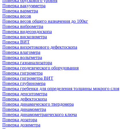
Поверка брускового уровня
Поверка вакуумметра
Поверка варметра
Поверка весов
Поверка весов общего назначения до 100кг
Поверка виброметра
Поверка видеоэндоскопа
Поверка вискозиметра
Поверка ВИТ
Поверка вихретокового дефектоскопа
Поверка влагомера
Поверка вольтметра
Поверка газоанализатора
Поверка геодезического оборудования
Поверка гигрометра
Поверка гигрометра ВИТ
Поверка глубиномера
Поверка гребенки для определения толщины мокрого слоя
Поверка денситометра
Поверка дефектоскопа
Поверка динамического твердомера
Поверка динамометра
Поверка динамометраического ключа
Поверка дозатора
Поверка дозиметра