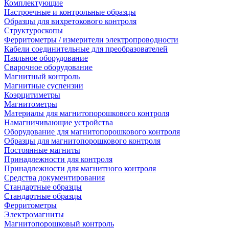
Комплектующие
Настроечные и контрольные образцы
Образцы для вихретокового контроля
Структуроскопы
Ферритометры / измерители электропроводности
Кабели соединительные для преобразователей
Паяльное оборудование
Сварочное оборудование
Магнитный контроль
Магнитные суспензии
Коэрцитиметры
Магнитометры
Материалы для магнитопорошкового контроля
Намагничивающие устройства
Оборудование для магнитопорошкового контроля
Образцы для магнитопорошкового контроля
Постоянные магниты
Принадлежности для контроля
Принадлежности для магнитного контроля
Средства документирования
Стандартные образцы
Стандартные образцы
Ферритометры
Электромагниты
Магнитопорошковый контроль