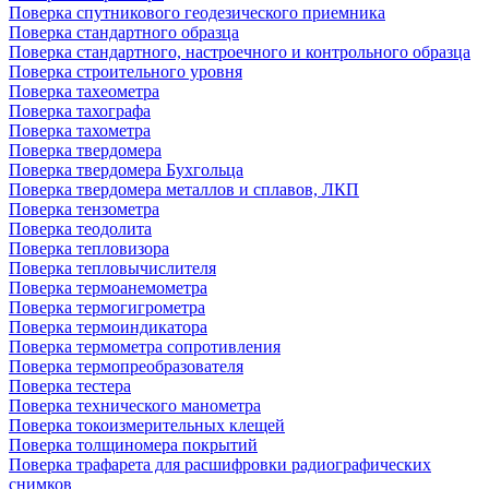
Поверка спутникового геодезического приемника
Поверка стандартного образца
Поверка стандартного, настроечного и контрольного образца
Поверка строительного уровня
Поверка тахеометра
Поверка тахографа
Поверка тахометра
Поверка твердомера
Поверка твердомера Бухгольца
Поверка твердомера металлов и сплавов, ЛКП
Поверка тензометра
Поверка теодолита
Поверка тепловизора
Поверка тепловычислителя
Поверка термоанемометра
Поверка термогигрометра
Поверка термоиндикатора
Поверка термометра сопротивления
Поверка термопреобразователя
Поверка тестера
Поверка технического манометра
Поверка токоизмерительных клещей
Поверка толщиномера покрытий
Поверка трафарета для расшифровки радиографических
снимков