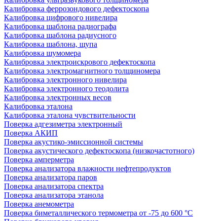
Калибровка феррозондового дефектоскопа
Калибровка цифрового нивелира
Калибровка шаблона радиографа
Калибровка шаблона радиусного
Калибровка шаблона, щупа
Калибровка шумомера
Калибровка электроискрового дефектоскопа
Калибровка электромагнитного толщиномера
Калибровка электронного нивелира
Калибровка электронного теодолита
Калибровка электронных весов
Калибровка эталона
Калибровка эталона чувствительности
Поверка адгезиметра электронный
Поверка АКИП
Поверка акустико-эмиссионной системы
Поверка акустического дефектоскопа (низкочастотного)
Поверка амперметра
Поверка анализатора влажности нефтепродуктов
Поверка анализатора паров
Поверка анализатора спектра
Поверка анализатора этанола
Поверка анемометра
Поверка биметаллического термометра от -75 до 600 °С