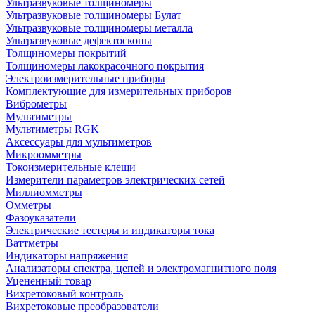
Ультразвуковые толщиномеры
Ультразвуковые толщиномеры Булат
Ультразвуковые толщиномеры металла
Ультразвуковые дефектоскопы
Толщиномеры покрытий
Толщиномеры лакокрасочного покрытия
Электроизмерительные приборы
Комплектующие для измерительных приборов
Виброметры
Мультиметры
Мультиметры RGK
Аксессуары для мультиметров
Микроомметры
Токоизмерительные клещи
Измерители параметров электрических сетей
Миллиомметры
Омметры
Фазоуказатели
Электрические тестеры и индикаторы тока
Ваттметры
Индикаторы напряжения
Анализаторы спектра, цепей и электромагнитного поля
Уцененный товар
Вихретоковый контроль
Вихретоковые преобразователи