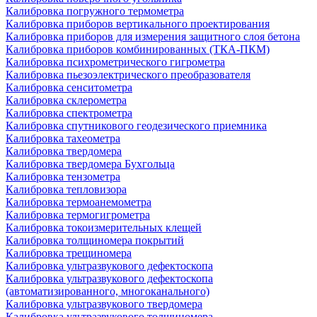
Калибровка погружного термометра
Калибровка приборов вертикального проектирования
Калибровка приборов для измерения защитного слоя бетона
Калибровка приборов комбинированных (ТКА-ПКМ)
Калибровка психрометрического гигрометра
Калибровка пьезоэлектрического преобразователя
Калибровка сенситометра
Калибровка склерометра
Калибровка спектрометра
Калибровка спутникового геодезического приемника
Калибровка тахеометра
Калибровка твердомера
Калибровка твердомера Бухгольца
Калибровка тензометра
Калибровка тепловизора
Калибровка термоанемометра
Калибровка термогигрометра
Калибровка токоизмерительных клещей
Калибровка толщиномера покрытий
Калибровка трещиномера
Калибровка ультразвукового дефектоскопа
Калибровка ультразвукового дефектоскопа
(автоматизированного, многоканального)
Калибровка ультразвукового твердомера
Калибровка ультразвукового толщиномера