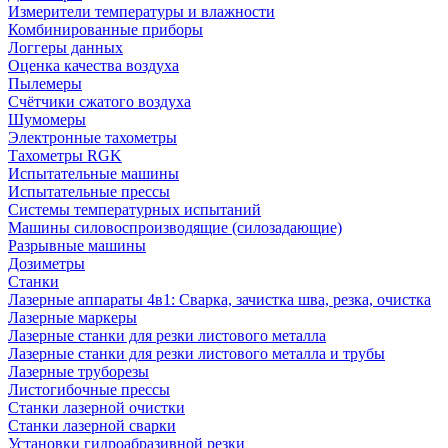
Измерители температуры и влажности
Комбинированные приборы
Логгеры данных
Оценка качества воздуха
Пылемеры
Счётчики сжатого воздуха
Шумомеры
Электронные тахометры
Тахометры RGK
Испытательные машины
Испытательные прессы
Системы температурных испытаний
Машины силовоспроизводящие (силозадающие)
Разрывные машины
Дозиметры
Станки
Лазерные аппараты 4в1: Сварка, зачистка шва, резка, очистка
Лазерные маркеры
Лазерные станки для резки листового металла
Лазерные станки для резки листового металла и трубы
Лазерные труборезы
Листогибочные прессы
Станки лазерной очистки
Станки лазерной сварки
Установки гидроабразивной резки