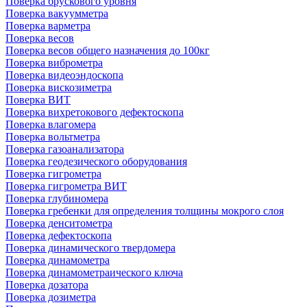
Поверка брускового уровня
Поверка вакуумметра
Поверка варметра
Поверка весов
Поверка весов общего назначения до 100кг
Поверка виброметра
Поверка видеоэндоскопа
Поверка вискозиметра
Поверка ВИТ
Поверка вихретокового дефектоскопа
Поверка влагомера
Поверка вольтметра
Поверка газоанализатора
Поверка геодезического оборудования
Поверка гигрометра
Поверка гигрометра ВИТ
Поверка глубиномера
Поверка гребенки для определения толщины мокрого слоя
Поверка денситометра
Поверка дефектоскопа
Поверка динамического твердомера
Поверка динамометра
Поверка динамометраического ключа
Поверка дозатора
Поверка дозиметра