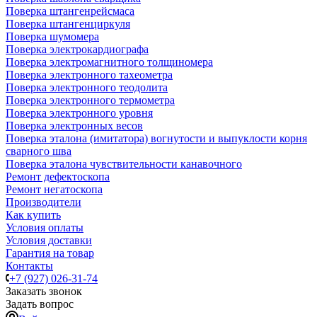
Поверка штангенрейсмаса
Поверка штангенциркуля
Поверка шумомера
Поверка электрокардиографа
Поверка электромагнитного толщиномера
Поверка электронного тахеометра
Поверка электронного теодолита
Поверка электронного термометра
Поверка электронного уровня
Поверка электронных весов
Поверка эталона (имитатора) вогнутости и выпуклости корня
сварного шва
Поверка эталона чувствительности канавочного
Ремонт дефектоскопа
Ремонт негатоскопа
Производители
Как купить
Условия оплаты
Условия доставки
Гарантия на товар
Контакты
+7 (927) 026-31-74
Заказать звонок
Задать вопрос