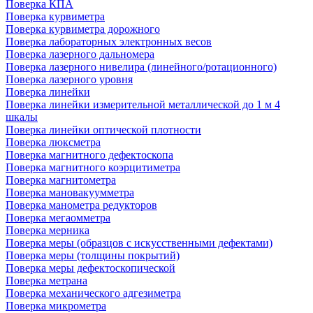
Поверка КПА
Поверка курвиметра
Поверка курвиметра дорожного
Поверка лабораторных электронных весов
Поверка лазерного дальномера
Поверка лазерного нивелира (линейного/ротационного)
Поверка лазерного уровня
Поверка линейки
Поверка линейки измерительной металлической до 1 м 4
шкалы
Поверка линейки оптической плотности
Поверка люксметра
Поверка магнитного дефектоскопа
Поверка магнитного коэрцитиметра
Поверка магнитометра
Поверка мановакуумметра
Поверка манометра редукторов
Поверка мегаомметра
Поверка мерника
Поверка меры (образцов с искусственными дефектами)
Поверка меры (толщины покрытий)
Поверка меры дефектоскопической
Поверка метрана
Поверка механического адгезиметра
Поверка микрометра