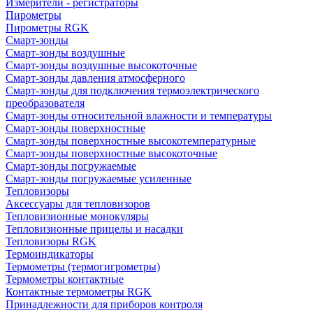
Измерители - регистраторы
Пирометры
Пирометры RGK
Смарт-зонды
Смарт-зонды воздушные
Смарт-зонды воздушные высокоточные
Смарт-зонды давления атмосферного
Смарт-зонды для подключения термоэлектрического
преобразователя
Смарт-зонды относительной влажности и температуры
Смарт-зонды поверхностные
Смарт-зонды поверхностные высокотемпературные
Смарт-зонды поверхностные высокоточные
Смарт-зонды погружаемые
Смарт-зонды погружаемые усиленные
Тепловизоры
Аксессуары для тепловизоров
Тепловизионные монокуляры
Тепловизионные прицелы и насадки
Тепловизоры RGK
Термоиндикаторы
Термометры (термогигрометры)
Термометры контактные
Контактные термометры RGK
Принадлежности для приборов контроля