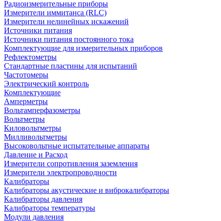
Радиоизмерительные приборы
Измерители иммитанса (RLC)
Измерители нелинейных искажений
Источники питания
Источники питания постоянного тока
Комплектующие для измерительных приборов
Рефлектометры
Стандартные пластины для испытаний
Частотомеры
Электрический контроль
Комплектующие
Амперметры
Вольтамперфазометры
Вольтметры
Киловольтметры
Милливольтметры
Высоковольтные испытательные аппараты
Давление и Расход
Измерители сопротивления заземления
Измерители электропроводности
Калибраторы
Калибраторы акустические и виброкалибраторы
Калибраторы давления
Калибраторы температуры
Модули давления