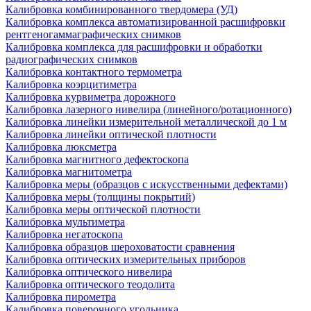
Калибровка комбинированного твердомера (УД)
Калибровка комплекса автоматизированной расшифровки
рентгеногаммаграфических снимков
Калибровка комплекса для расшифровки и обработки
радиографических снимков
Калибровка контактного термометра
Калибровка коэрцитиметра
Калибровка курвиметра дорожного
Калибровка лазерного нивелира (линейного/ротационного)
Калибровка линейки измерительной металлической до 1 м
Калибровка линейки оптической плотности
Калибровка люксметра
Калибровка магнитного дефектоскопа
Калибровка магнитометра
Калибровка меры (образцов с искусственными дефектами)
Калибровка меры (толщины покрытий)
Калибровка меры оптической плотности
Калибровка мультиметра
Калибровка негатоскопа
Калибровка образцов шероховатости сравнения
Калибровка оптических измерительных приборов
Калибровка оптического нивелира
Калибровка оптического теодолита
Калибровка пирометра
Калибровка поверочного угольника