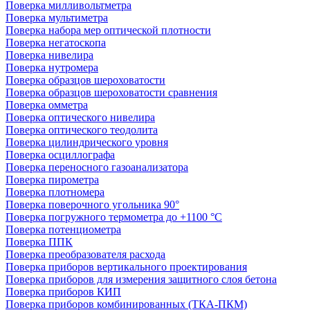
Поверка милливольтметра
Поверка мультиметра
Поверка набора мер оптической плотности
Поверка негатоскопа
Поверка нивелира
Поверка нутромера
Поверка образцов шероховатости
Поверка образцов шероховатости сравнения
Поверка омметра
Поверка оптического нивелира
Поверка оптического теодолита
Поверка цилиндрического уровня
Поверка осциллографа
Поверка переносного газоанализатора
Поверка пирометра
Поверка плотномера
Поверка поверочного угольника 90°
Поверка погружного термометра до +1100 °С
Поверка потенциометра
Поверка ППК
Поверка преобразователя расхода
Поверка приборов вертикального проектирования
Поверка приборов для измерения защитного слоя бетона
Поверка приборов КИП
Поверка приборов комбинированных (ТКА-ПКМ)