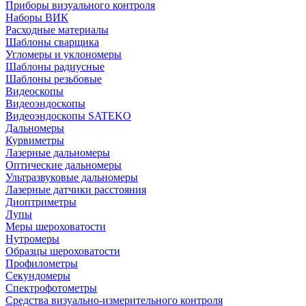
Приборы визуального контроля
Наборы ВИК
Расходные материалы
Шаблоны сварщика
Угломеры и уклономеры
Шаблоны радиусные
Шаблоны резьбовые
Видеоскопы
Видеоэндоскопы
Видеоэндоскопы SATEKO
Дальномеры
Курвиметры
Лазерные дальномеры
Оптические дальномеры
Ультразвуковые дальномеры
Лазерные датчики расстояния
Диоптриметры
Лупы
Меры шероховатости
Нутромеры
Образцы шероховатости
Профилометры
Секундомеры
Спектрофотометры
Средства визуально-измерительного контроля