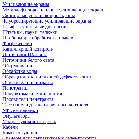
Усиливающие экраны
Металлофлюоресцентные усиливающие экраны
Свинцовые усиливающие экраны
Флуоресцирующие усиливающие экраны
Шкафы сушильные для пленок
Штативы, пауки, тележки
Приборы для обработки снимков
Фосфоматики
Капиллярный контроль
Источники UV-света
Источники белого света
Оборудование
Обработка воды
Образцы для капиллярной дефектоскопии
Очистители пенетранта
Пенетранты
Полуавтоматические линии
Проявители пенетранта
Тест панели для капиллярного контроля
УФ светильники
Эмульгаторы
Ультразвуковой контроль
Кабели
Комплектующие
Сканеры для ультразвуковых дефектоскопов