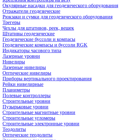
Окулярные насадки для геодезического оборудования
Отражатели геодезические
Рюкзаки и сумки для геодезического оборудования
Трегеры
Чехлы для штативов, реек, вешек
Штативы геодезические
Геодезические буссоли и компасы
Геодезические компасы и буссоли RGK
Индикаторы часового типа
Лазерные уровни
Нивелиры
Лазерные нивелиры
Оптические нивелиры
Приборы вертикального проектирования
Рейки нивелирные
Планиметры
Полевые контроллеры
Строительные уровни
Пузырьковые уровни
Строительные магнитные уровни
Строительные угломеры
Строительные электронные уровни
Теодолиты
Оптические теодолиты