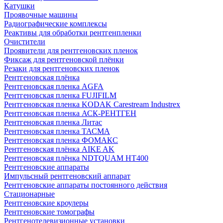
Катушки
Проявочные машины
Радиографические комплексы
Реактивы для обработки рентгенпленки
Очистители
Проявители для рентгеновских пленок
Фиксаж для рентгеновской плёнки
Резаки для рентгеновских пленок
Рентгеновская плёнка
Рентгеновская пленка AGFA
Рентгеновская пленка FUJIFILM
Рентгеновская пленка KODAK Carestream Industrex
Рентгеновская пленка АСК-РЕНТГЕН
Рентгеновская пленка Литас
Рентгеновская пленка ТАСМА
Рентгеновская пленка ФОМАКС
Рентгеновская плёнка AIKE AK
Рентгеновская плёнка NDTQUAM HT400
Рентгеновские аппараты
Импульсный рентгеновский аппарат
Рентгеновские аппараты постоянного действия
Стационарные
Рентгеновские кроулеры
Рентгеновские томографы
Рентгенотелевизионные установки