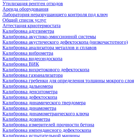
Утилизация рентген отходов
Аренда оборудования
Лаборатория неразрушающего контроля под ключ
Общий список услуг
Аттестация криотермостата
Калибровка адгезиметра
Калибровка акустико-эмиссионной системы
Калибровка акустического дефектоскопа (низкочастотного)
Калибровка анализатора металлов и сплавов
Калибровка виброметра
Калибровка видеоэндоскопа
Калибровка ВИК
Калибровка вихретокового дефектоскопа
Калибровка газоанализатора
Калибровка гребенки для определения толщины мокрого слоя
Калибровка дальномера
Калибровка денситометра
Калибровка дефектоскопа
Калибровка динамического твердомера
Калибровка динамометра
Калибровка динамометраического ключа
Калибровка дозиметра
Калибровка измерителей прочности бетона
Калибровка импендансного дефектоскопа
Калибровка испытательной машины