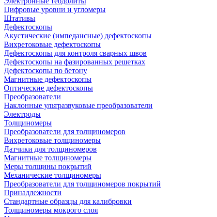
Электронные теодолиты
Цифровые уровни и угломеры
Штативы
Дефектоскопы
Акустические (импедансные) дефектоскопы
Вихретоковые дефектоскопы
Дефектоскопы для контроля сварных швов
Дефектоскопы на фазированных решетках
Дефектоскопы по бетону
Магнитные дефектоскопы
Оптические дефектоскопы
Преобразователи
Наклонные ультразвуковые преобразователи
Электроды
Толщиномеры
Преобразователи для толщиномеров
Вихретоковые толщиномеры
Датчики для толщиномеров
Магнитные толщиномеры
Меры толщины покрытий
Механические толщиномеры
Преобразователи для толщиномеров покрытий
Принадлежности
Стандартные образцы для калибровки
Толщиномеры мокрого слоя