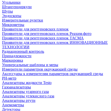
Угольники
Штангенциркули
Щупы
Эндоскопы
Измерительные рулетки
Микрометры
Проявители для рентгеновских пленок
Проявители для рентгеновских пленок Реахим-фото
Проявители для рентгеновских пленок ТАСМА
Проявители для рентгеновских пленок ИННОВАЦИОННЫЕ
ТЕХНОЛОГИИ
Радиационный контроль
Принадлежности
Маркировка
Универсальные шаблоны и меры
Измерители параметров окружающей среды
Аксессуары к измерителям параметров окружающей среды
PH-метр
Анализаторы жидкости Testo
Газоанализаторы
Анализаторы угарного газа
Анализаторы углекислого газа
Анализаторы ртути
Анемометры
Детекторы