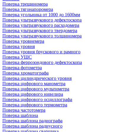
Поверка трещиномера
Поверка тягонапоромера
Поверка угольника от 1000 до 1600мм
Поверка ультразвукового дефектоскопа
Поверка ультразвукового расходомера
Поверка ультразвукового твердомера
Поверка ультразвукового толщиномера
Поверка уровнемера
Поверка уровня
Поверка уровня брускового и рамного
Поверка УШС
Поверка феррозондового дефектоскопа
Поверка фотометра
Поверка хроматографа
Поверка цилиндрического уровня
Поверка цифрового манометра
Поверка цифрового мультиметра
Поверка цифрового нивелира
Поверка цифрового осциллографа
Поверка цифрового термометра
Поверка частотомера
Поверка шаблона
Поверка шаблона радиографа
Поверка шаблона радиусного
Поверка шаблона сварщика