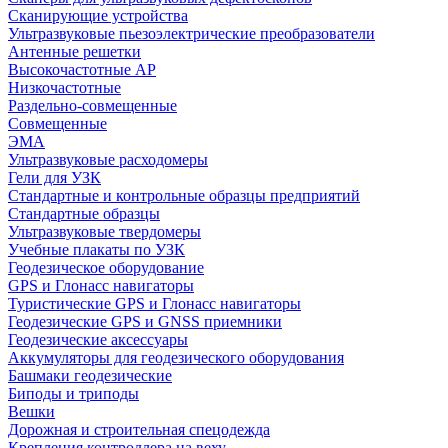
Сканирующие устройства
Ультразвуковые пьезоэлектрические преобразователи
Антенные решетки
Высокочастотные АР
Низкочастотные
Раздельно-совмещенные
Совмещенные
ЭМА
Ультразвуковые расходомеры
Гели для УЗК
Стандартные и контрольные образцы предприятий
Стандартные образцы
Ультразвуковые твердомеры
Учебные плакаты по УЗК
Геодезическое оборудование
GPS и Глонасс навигаторы
Туристические GPS и Глонасс навигаторы
Геодезические GPS и GNSS приемники
Геодезические аксессуары
Аккумуляторы для геодезического оборудования
Башмаки геодезические
Биподы и триподы
Вешки
Дорожная и строительная спецодежда
Крепления контроллера на веху