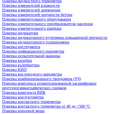
Поверка жидкостного термометра
Поверка измерителей влажности
Поверка измерителей заземления
Поверка измерителей прочности бетона
Поверка измерительного оборудования
Поверка измерительного преобразователя давления
Поверка измерительного прибора
Поверка индикатора
Поверка индикаторного нутромера повышенной прочности
Поверка индикаторного толщиномера
Поверка инструмента
Поверка инфракрасного пирометра
Поверка испытательной машины
Поверка калибра
Поверка калибратора
Поверка КИП
Поверка кислородного манометра
Поверка комбинированного твердомера (УД)
Поверка комплекса атоматизированной расшифровки
рентгеногаммаграфических снимков
Поверка комплекта ВИК
Поверка кондуктометра
Поверка контактного термометра
Поверка контактного термометра от 40 до +500 °С
Поверка концевой меры