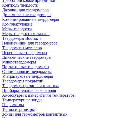
Трассопоисковые приемники
Контроль твердости
Датчики для твердомеров
Динамические твердомеры
Комбинированные твердомеры
Комплектующие
Меры твердости
Меры твердости металлов
Твердомеры Восток-7
Наконечники для твердомеров
Твердомеры металлов
Переносные твердомеры
Динамические твердомеры
Микротвердомеры
Портативные твердомеры
Стационарные твердомеры
Ультразвуковые твердомеры
Твердомеры покрытий
Твердомеры резины и пластика
Приборы теплового контроля
Аксессуары к измерителям температуры
Температурные зонды
Гигрометры
Термогигрометры
Зонды для термометров контактных