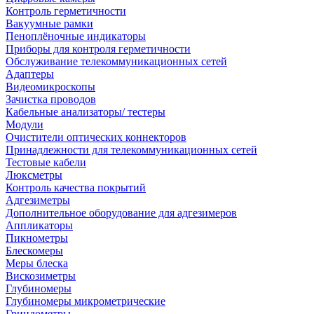
Контроль герметичности
Вакуумные рамки
Пеноплёночные индикаторы
Приборы для контроля герметичности
Обслуживание телекоммуникационных сетей
Адаптеры
Видеомикроскопы
Зачистка проводов
Кабельные анализаторы/ тестеры
Модули
Очистители оптических коннекторов
Принадлежности для телекоммуникационных сетей
Тестовые кабели
Люксметры
Контроль качества покрытий
Адгезиметры
Дополнительное оборудование для адгезимеров
Аппликаторы
Пикнометры
Блескомеры
Меры блеска
Вискозиметры
Глубиномеры
Глубиномеры микрометрические
Гриндометры