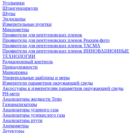
Угольники
Штангенциркули
Щупы
Эндоскопы
Измерительные рулетки
Микрометры
Проявители для рентгеновских пленок
Проявители для рентгеновских пленок Реахим-фото
Проявители для рентгеновских пленок ТАСМА
Проявители для рентгеновских пленок ИННОВАЦИОННЫЕ
ТЕХНОЛОГИИ
Радиационный контроль
Принадлежности
Маркировка
Универсальные шаблоны и меры
Измерители параметров окружающей среды
Аксессуары к измерителям параметров окружающей среды
PH-метр
Анализаторы жидкости Testo
Газоанализаторы
Анализаторы угарного газа
Анализаторы углекислого газа
Анализаторы ртути
Анемометры
Детекторы