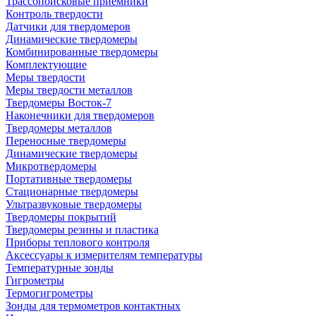
Трассопоисковые приемники
Контроль твердости
Датчики для твердомеров
Динамические твердомеры
Комбинированные твердомеры
Комплектующие
Меры твердости
Меры твердости металлов
Твердомеры Восток-7
Наконечники для твердомеров
Твердомеры металлов
Переносные твердомеры
Динамические твердомеры
Микротвердомеры
Портативные твердомеры
Стационарные твердомеры
Ультразвуковые твердомеры
Твердомеры покрытий
Твердомеры резины и пластика
Приборы теплового контроля
Аксессуары к измерителям температуры
Температурные зонды
Гигрометры
Термогигрометры
Зонды для термометров контактных