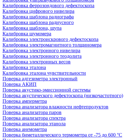
Калибровка феррозондового дефектоскопа
Калибровка цифрового нивелира
Калибровка шаблона радиографа
Калибровка шаблона радиусного
Калибровка шаблона, щупа
Калибровка шумомера
Калибровка электроискрового дефектоскопа
Калибровка электромагнитного толщиномера
Калибровка электронного нивелира
Калибровка электронного теодолита
Калибровка электронных весов
Калибровка эталона
Калибровка эталона чувствительности
Поверка адгезиметра электронный
Поверка АКИП
Поверка акустико-эмиссионной системы
Поверка акустического дефектоскопа (низкочастотного)
Поверка амперметра
Поверка анализатора влажности нефтепродуктов
Поверка анализатора паров
Поверка анализатора спектра
Поверка анализатора этанола
Поверка анемометра
Поверка биметаллического термометра от -75 до 600 °С