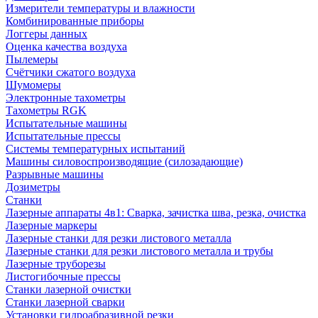
Измерители температуры и влажности
Комбинированные приборы
Логгеры данных
Оценка качества воздуха
Пылемеры
Счётчики сжатого воздуха
Шумомеры
Электронные тахометры
Тахометры RGK
Испытательные машины
Испытательные прессы
Системы температурных испытаний
Машины силовоспроизводящие (силозадающие)
Разрывные машины
Дозиметры
Станки
Лазерные аппараты 4в1: Сварка, зачистка шва, резка, очистка
Лазерные маркеры
Лазерные станки для резки листового металла
Лазерные станки для резки листового металла и трубы
Лазерные труборезы
Листогибочные прессы
Станки лазерной очистки
Станки лазерной сварки
Установки гидроабразивной резки