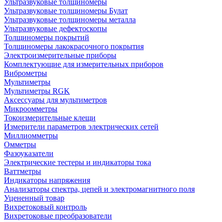
Ультразвуковые толщиномеры
Ультразвуковые толщиномеры Булат
Ультразвуковые толщиномеры металла
Ультразвуковые дефектоскопы
Толщиномеры покрытий
Толщиномеры лакокрасочного покрытия
Электроизмерительные приборы
Комплектующие для измерительных приборов
Виброметры
Мультиметры
Мультиметры RGK
Аксессуары для мультиметров
Микроомметры
Токоизмерительные клещи
Измерители параметров электрических сетей
Миллиомметры
Омметры
Фазоуказатели
Электрические тестеры и индикаторы тока
Ваттметры
Индикаторы напряжения
Анализаторы спектра, цепей и электромагнитного поля
Уцененный товар
Вихретоковый контроль
Вихретоковые преобразователи