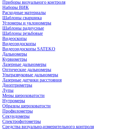
Приборы визуального контроля
Наборы ВИК
Расходные материалы
Шаблоны сварщика
Угломеры и уклономеры
Шаблоны радиусные
Шаблоны резьбовые
Видеоскопы
Видеоэндоскопы
Видеоэндоскопы SATEKO
Дальномеры
Курвиметры
Лазерные дальномеры
Оптические дальномеры
Ультразвуковые дальномеры
Лазерные датчики расстояния
Диоптриметры
Лупы
Меры шероховатости
Нутромеры
Образцы шероховатости
Профилометры
Секундомеры
Спектрофотометры
Средства визуально-измерительного контроля