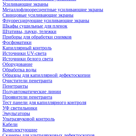
Усиливающие экраны
Металлофлюоресцентные усиливающие экраны
Свинцовые усиливающие экраны
Флуоресцирующие усиливающие экраны
Шкафы сушильные для пленок
Штативы, пауки, тележки
Приборы для обработки снимков
Фосфоматики
Капиллярный контроль
Источники UV-света
Источники белого света
Оборудование
Обработка воды
Образцы для капиллярной дефектоскопии
Очистители пенетранта
Пенетранты
Полуавтоматические линии
Проявители пенетранта
Тест панели для капиллярного контроля
УФ светильники
Эмульгаторы
Ультразвуковой контроль
Кабели
Комплектующие
Сканеры для ультразвуковых дефектоскопов