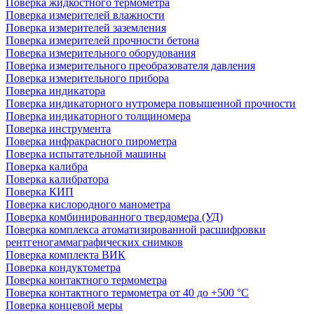
Поверка жидкостного термометра
Поверка измерителей влажности
Поверка измерителей заземления
Поверка измерителей прочности бетона
Поверка измерительного оборудования
Поверка измерительного преобразователя давления
Поверка измерительного прибора
Поверка индикатора
Поверка индикаторного нутромера повышенной прочности
Поверка индикаторного толщиномера
Поверка инструмента
Поверка инфракрасного пирометра
Поверка испытательной машины
Поверка калибра
Поверка калибратора
Поверка КИП
Поверка кислородного манометра
Поверка комбинированного твердомера (УД)
Поверка комплекса атоматизированной расшифровки
рентгеногаммаграфических снимков
Поверка комплекта ВИК
Поверка кондуктометра
Поверка контактного термометра
Поверка контактного термометра от 40 до +500 °С
Поверка концевой меры