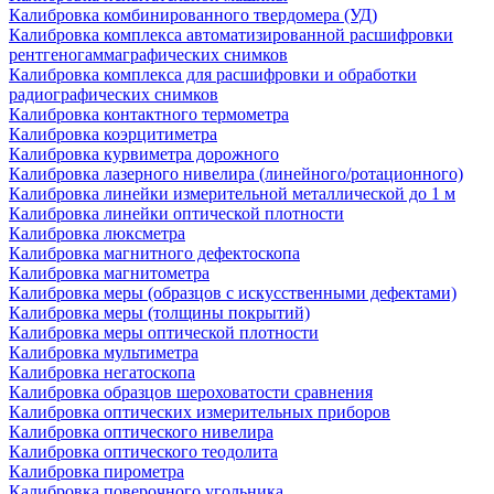
Калибровка комбинированного твердомера (УД)
Калибровка комплекса автоматизированной расшифровки
рентгеногаммаграфических снимков
Калибровка комплекса для расшифровки и обработки
радиографических снимков
Калибровка контактного термометра
Калибровка коэрцитиметра
Калибровка курвиметра дорожного
Калибровка лазерного нивелира (линейного/ротационного)
Калибровка линейки измерительной металлической до 1 м
Калибровка линейки оптической плотности
Калибровка люксметра
Калибровка магнитного дефектоскопа
Калибровка магнитометра
Калибровка меры (образцов с искусственными дефектами)
Калибровка меры (толщины покрытий)
Калибровка меры оптической плотности
Калибровка мультиметра
Калибровка негатоскопа
Калибровка образцов шероховатости сравнения
Калибровка оптических измерительных приборов
Калибровка оптического нивелира
Калибровка оптического теодолита
Калибровка пирометра
Калибровка поверочного угольника