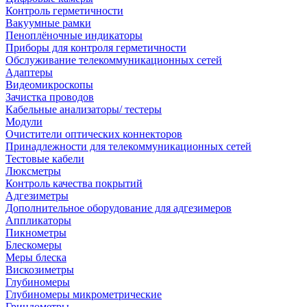
Контроль герметичности
Вакуумные рамки
Пеноплёночные индикаторы
Приборы для контроля герметичности
Обслуживание телекоммуникационных сетей
Адаптеры
Видеомикроскопы
Зачистка проводов
Кабельные анализаторы/ тестеры
Модули
Очистители оптических коннекторов
Принадлежности для телекоммуникационных сетей
Тестовые кабели
Люксметры
Контроль качества покрытий
Адгезиметры
Дополнительное оборудование для адгезимеров
Аппликаторы
Пикнометры
Блескомеры
Меры блеска
Вискозиметры
Глубиномеры
Глубиномеры микрометрические
Гриндометры