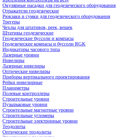
Окулярные насадки для геодезического оборудования
Отражатели геодезические
Рюкзаки и сумки для геодезического оборудования
Трегеры
Чехлы для штативов, реек, вешек
Штативы геодезические
Геодезические буссоли и компасы
Геодезические компасы и буссоли RGK
Индикаторы часового типа
Лазерные уровни
Нивелиры
Лазерные нивелиры
Оптические нивелиры
Приборы вертикального проектирования
Рейки нивелирные
Планиметры
Полевые контроллеры
Строительные уровни
Пузырьковые уровни
Строительные магнитные уровни
Строительные угломеры
Строительные электронные уровни
Теодолиты
Оптические теодолиты