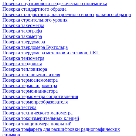
Поверка спутникового геодезического приемника
Поверка стандартного образца
Поверка стандартного, настроечного и контрольного образца
Поверка строительного уровня
Поверка тахеометра
Поверка тахографа
Поверка тахометра
Поверка твердомера
Поверка твердомера Бухгольца
Поверка твердомера металлов и сплавов, ЛКП
Поверка тензометра
Поверка теодолита
Поверка тепловизора
Поверка тепловычислителя
Поверка термоанемометра
Поверка термогигрометра
Поверка термоиндикатора
Поверка термометра сопротивления
Поверка термопреобразователя
Поверка тестера
Поверка технического манометра
Поверка токоизмерительных клещей
Поверка толщиномера покрытий
Поверка трафарета для расшифровки радиографических
снимков