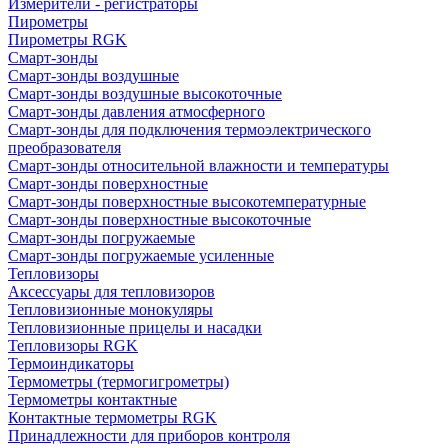
Измерители - регистраторы
Пирометры
Пирометры RGK
Смарт-зонды
Смарт-зонды воздушные
Смарт-зонды воздушные высокоточные
Смарт-зонды давления атмосферного
Смарт-зонды для подключения термоэлектрического
преобразователя
Смарт-зонды относительной влажности и температуры
Смарт-зонды поверхностные
Смарт-зонды поверхностные высокотемпературные
Смарт-зонды поверхностные высокоточные
Смарт-зонды погружаемые
Смарт-зонды погружаемые усиленные
Тепловизоры
Аксессуары для тепловизоров
Тепловизионные монокуляры
Тепловизионные прицелы и насадки
Тепловизоры RGK
Термоиндикаторы
Термометры (термогигрометры)
Термометры контактные
Контактные термометры RGK
Принадлежности для приборов контроля