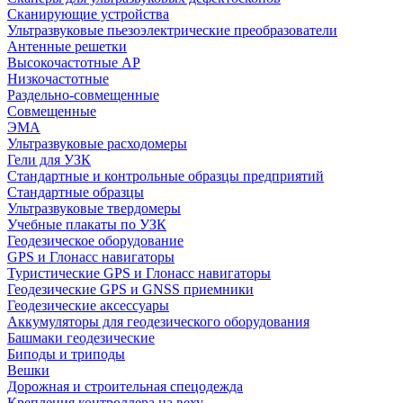
Сканирующие устройства
Ультразвуковые пьезоэлектрические преобразователи
Антенные решетки
Высокочастотные АР
Низкочастотные
Раздельно-совмещенные
Совмещенные
ЭМА
Ультразвуковые расходомеры
Гели для УЗК
Стандартные и контрольные образцы предприятий
Стандартные образцы
Ультразвуковые твердомеры
Учебные плакаты по УЗК
Геодезическое оборудование
GPS и Глонасс навигаторы
Туристические GPS и Глонасс навигаторы
Геодезические GPS и GNSS приемники
Геодезические аксессуары
Аккумуляторы для геодезического оборудования
Башмаки геодезические
Биподы и триподы
Вешки
Дорожная и строительная спецодежда
Крепления контроллера на веху