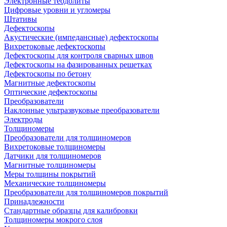
Электронные теодолиты
Цифровые уровни и угломеры
Штативы
Дефектоскопы
Акустические (импедансные) дефектоскопы
Вихретоковые дефектоскопы
Дефектоскопы для контроля сварных швов
Дефектоскопы на фазированных решетках
Дефектоскопы по бетону
Магнитные дефектоскопы
Оптические дефектоскопы
Преобразователи
Наклонные ультразвуковые преобразователи
Электроды
Толщиномеры
Преобразователи для толщиномеров
Вихретоковые толщиномеры
Датчики для толщиномеров
Магнитные толщиномеры
Меры толщины покрытий
Механические толщиномеры
Преобразователи для толщиномеров покрытий
Принадлежности
Стандартные образцы для калибровки
Толщиномеры мокрого слоя