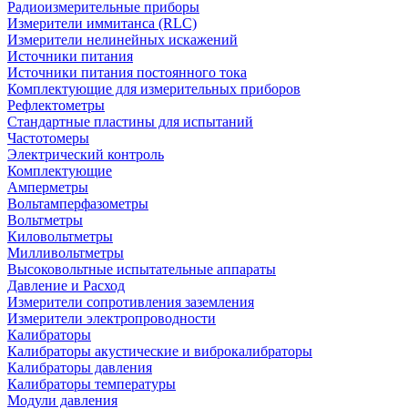
Радиоизмерительные приборы
Измерители иммитанса (RLC)
Измерители нелинейных искажений
Источники питания
Источники питания постоянного тока
Комплектующие для измерительных приборов
Рефлектометры
Стандартные пластины для испытаний
Частотомеры
Электрический контроль
Комплектующие
Амперметры
Вольтамперфазометры
Вольтметры
Киловольтметры
Милливольтметры
Высоковольтные испытательные аппараты
Давление и Расход
Измерители сопротивления заземления
Измерители электропроводности
Калибраторы
Калибраторы акустические и виброкалибраторы
Калибраторы давления
Калибраторы температуры
Модули давления