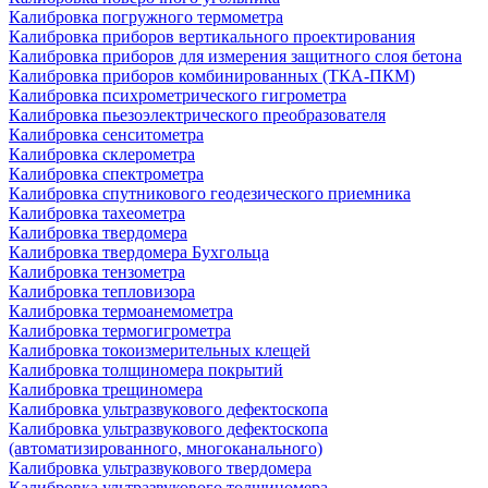
Калибровка погружного термометра
Калибровка приборов вертикального проектирования
Калибровка приборов для измерения защитного слоя бетона
Калибровка приборов комбинированных (ТКА-ПКМ)
Калибровка психрометрического гигрометра
Калибровка пьезоэлектрического преобразователя
Калибровка сенситометра
Калибровка склерометра
Калибровка спектрометра
Калибровка спутникового геодезического приемника
Калибровка тахеометра
Калибровка твердомера
Калибровка твердомера Бухгольца
Калибровка тензометра
Калибровка тепловизора
Калибровка термоанемометра
Калибровка термогигрометра
Калибровка токоизмерительных клещей
Калибровка толщиномера покрытий
Калибровка трещиномера
Калибровка ультразвукового дефектоскопа
Калибровка ультразвукового дефектоскопа
(автоматизированного, многоканального)
Калибровка ультразвукового твердомера
Калибровка ультразвукового толщиномера