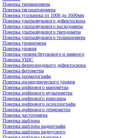
Поверка трещиномера
Поверка тягонапоромера
Поверка угольника от 1000 до 1600мм
Поверка ультразвукового дефектоскопа
Поверка ультразвукового расходомера
Поверка ультразвукового твердомера
Поверка ультразвукового толщиномера
Поверка уровнемера
Поверка уровня
Поверка уровня брускового и рамного
Поверка УШС
Поверка феррозондового дефектоскопа
Поверка фотометра
Поверка хроматографа
Поверка цилиндрического уровня
Поверка цифрового манометра
Поверка цифрового мультиметра
Поверка цифрового нивелира
Поверка цифрового осциллографа
Поверка цифрового термометра
Поверка частотомера
Поверка шаблона
Поверка шаблона радиографа
Поверка шаблона радиусного
Поверка шаблона сварщика