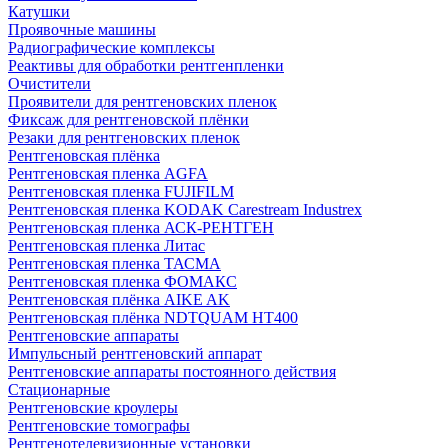
Катушки
Проявочные машины
Радиографические комплексы
Реактивы для обработки рентгенпленки
Очистители
Проявители для рентгеновских пленок
Фиксаж для рентгеновской плёнки
Резаки для рентгеновских пленок
Рентгеновская плёнка
Рентгеновская пленка AGFA
Рентгеновская пленка FUJIFILM
Рентгеновская пленка KODAK Carestream Industrex
Рентгеновская пленка АСК-РЕНТГЕН
Рентгеновская пленка Литас
Рентгеновская пленка ТАСМА
Рентгеновская пленка ФОМАКС
Рентгеновская плёнка AIKE AK
Рентгеновская плёнка NDTQUAM HT400
Рентгеновские аппараты
Импульсный рентгеновский аппарат
Рентгеновские аппараты постоянного действия
Стационарные
Рентгеновские кроулеры
Рентгеновские томографы
Рентгенотелевизионные установки