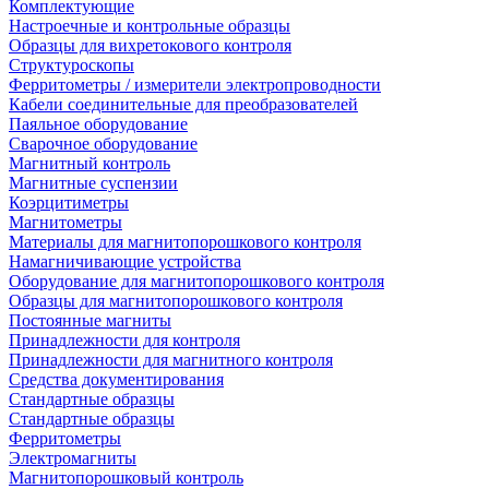
Комплектующие
Настроечные и контрольные образцы
Образцы для вихретокового контроля
Структуроскопы
Ферритометры / измерители электропроводности
Кабели соединительные для преобразователей
Паяльное оборудование
Сварочное оборудование
Магнитный контроль
Магнитные суспензии
Коэрцитиметры
Магнитометры
Материалы для магнитопорошкового контроля
Намагничивающие устройства
Оборудование для магнитопорошкового контроля
Образцы для магнитопорошкового контроля
Постоянные магниты
Принадлежности для контроля
Принадлежности для магнитного контроля
Средства документирования
Стандартные образцы
Стандартные образцы
Ферритометры
Электромагниты
Магнитопорошковый контроль