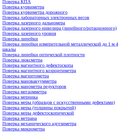
Поверка КПА
Поверка курвиметра
Поверка курвиметра дорожного
Поверка лабораторных электронных весов
Поверка лазерного дальномера
Поверка лазерного нивелира (линейного/ротационного)
Поверка лазерного уровня
Поверка линейки
Поверка линейки измерительной металлической до 1 м 4
шкалы
Поверка линейки оптической плотности
Поверка люксметра
Поверка магнитного дефектоскопа
Поверка магнитного коэрцитиметра
Поверка магнитометра
Поверка мановакуумметра
Поверка манометра редукторов
Поверка мегаомметра
Поверка мерника
Поверка меры (образцов с искусственными дефектами)
Поверка меры (толщины покрытий)
Поверка меры дефектоскопической
Поверка метрана
Поверка механического адгезиметра
Поверка микрометра