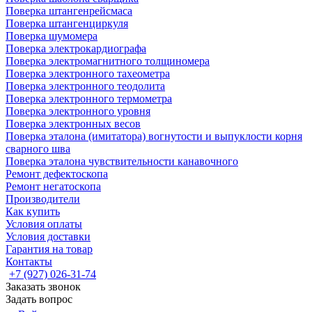
Поверка штангенрейсмаса
Поверка штангенциркуля
Поверка шумомера
Поверка электрокардиографа
Поверка электромагнитного толщиномера
Поверка электронного тахеометра
Поверка электронного теодолита
Поверка электронного термометра
Поверка электронного уровня
Поверка электронных весов
Поверка эталона (имитатора) вогнутости и выпуклости корня
сварного шва
Поверка эталона чувствительности канавочного
Ремонт дефектоскопа
Ремонт негатоскопа
Производители
Как купить
Условия оплаты
Условия доставки
Гарантия на товар
Контакты
+7 (927) 026-31-74
Заказать звонок
Задать вопрос