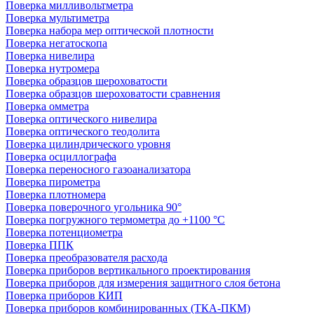
Поверка милливольтметра
Поверка мультиметра
Поверка набора мер оптической плотности
Поверка негатоскопа
Поверка нивелира
Поверка нутромера
Поверка образцов шероховатости
Поверка образцов шероховатости сравнения
Поверка омметра
Поверка оптического нивелира
Поверка оптического теодолита
Поверка цилиндрического уровня
Поверка осциллографа
Поверка переносного газоанализатора
Поверка пирометра
Поверка плотномера
Поверка поверочного угольника 90°
Поверка погружного термометра до +1100 °С
Поверка потенциометра
Поверка ППК
Поверка преобразователя расхода
Поверка приборов вертикального проектирования
Поверка приборов для измерения защитного слоя бетона
Поверка приборов КИП
Поверка приборов комбинированных (ТКА-ПКМ)