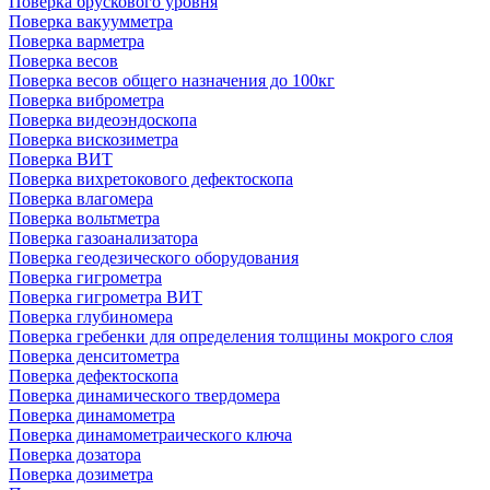
Поверка брускового уровня
Поверка вакуумметра
Поверка варметра
Поверка весов
Поверка весов общего назначения до 100кг
Поверка виброметра
Поверка видеоэндоскопа
Поверка вискозиметра
Поверка ВИТ
Поверка вихретокового дефектоскопа
Поверка влагомера
Поверка вольтметра
Поверка газоанализатора
Поверка геодезического оборудования
Поверка гигрометра
Поверка гигрометра ВИТ
Поверка глубиномера
Поверка гребенки для определения толщины мокрого слоя
Поверка денситометра
Поверка дефектоскопа
Поверка динамического твердомера
Поверка динамометра
Поверка динамометраического ключа
Поверка дозатора
Поверка дозиметра