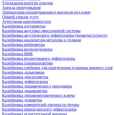
Утилизация рентген отходов
Аренда оборудования
Лаборатория неразрушающего контроля под ключ
Общий список услуг
Аттестация криотермостата
Калибровка адгезиметра
Калибровка акустико-эмиссионной системы
Калибровка акустического дефектоскопа (низкочастотного)
Калибровка анализатора металлов и сплавов
Калибровка виброметра
Калибровка видеоэндоскопа
Калибровка ВИК
Калибровка вихретокового дефектоскопа
Калибровка газоанализатора
Калибровка гребенки для определения толщины мокрого слоя
Калибровка дальномера
Калибровка денситометра
Калибровка дефектоскопа
Калибровка динамического твердомера
Калибровка динамометра
Калибровка динамометраического ключа
Калибровка дозиметра
Калибровка измерителей прочности бетона
Калибровка импендансного дефектоскопа
Калибровка испытательной машины