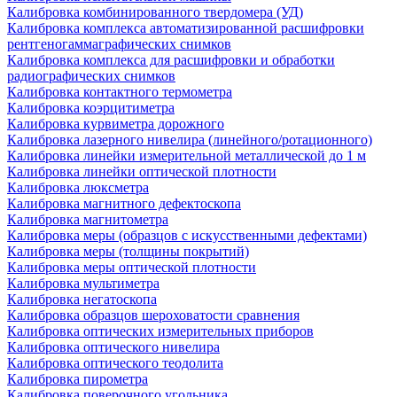
Калибровка комбинированного твердомера (УД)
Калибровка комплекса автоматизированной расшифровки
рентгеногаммаграфических снимков
Калибровка комплекса для расшифровки и обработки
радиографических снимков
Калибровка контактного термометра
Калибровка коэрцитиметра
Калибровка курвиметра дорожного
Калибровка лазерного нивелира (линейного/ротационного)
Калибровка линейки измерительной металлической до 1 м
Калибровка линейки оптической плотности
Калибровка люксметра
Калибровка магнитного дефектоскопа
Калибровка магнитометра
Калибровка меры (образцов с искусственными дефектами)
Калибровка меры (толщины покрытий)
Калибровка меры оптической плотности
Калибровка мультиметра
Калибровка негатоскопа
Калибровка образцов шероховатости сравнения
Калибровка оптических измерительных приборов
Калибровка оптического нивелира
Калибровка оптического теодолита
Калибровка пирометра
Калибровка поверочного угольника