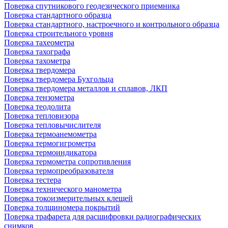
Поверка спутникового геодезического приемника
Поверка стандартного образца
Поверка стандартного, настроечного и контрольного образца
Поверка строительного уровня
Поверка тахеометра
Поверка тахографа
Поверка тахометра
Поверка твердомера
Поверка твердомера Бухгольца
Поверка твердомера металлов и сплавов, ЛКП
Поверка тензометра
Поверка теодолита
Поверка тепловизора
Поверка тепловычислителя
Поверка термоанемометра
Поверка термогигрометра
Поверка термоиндикатора
Поверка термометра сопротивления
Поверка термопреобразователя
Поверка тестера
Поверка технического манометра
Поверка токоизмерительных клещей
Поверка толщиномера покрытий
Поверка трафарета для расшифровки радиографических
снимков