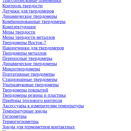
Трассопоисковые приемники
Контроль твердости
Датчики для твердомеров
Динамические твердомеры
Комбинированные твердомеры
Комплектующие
Меры твердости
Меры твердости металлов
Твердомеры Восток-7
Наконечники для твердомеров
Твердомеры металлов
Переносные твердомеры
Динамические твердомеры
Микротвердомеры
Портативные твердомеры
Стационарные твердомеры
Ультразвуковые твердомеры
Твердомеры покрытий
Твердомеры резины и пластика
Приборы теплового контроля
Аксессуары к измерителям температуры
Температурные зонды
Гигрометры
Термогигрометры
Зонды для термометров контактных