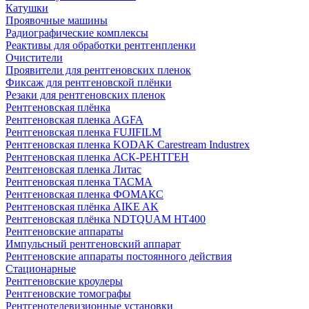
Катушки
Проявочные машины
Радиографические комплексы
Реактивы для обработки рентгенпленки
Очистители
Проявители для рентгеновских пленок
Фиксаж для рентгеновской плёнки
Резаки для рентгеновских пленок
Рентгеновская плёнка
Рентгеновская пленка AGFA
Рентгеновская пленка FUJIFILM
Рентгеновская пленка KODAK Carestream Industrex
Рентгеновская пленка АСК-РЕНТГЕН
Рентгеновская пленка Литас
Рентгеновская пленка ТАСМА
Рентгеновская пленка ФОМАКС
Рентгеновская плёнка AIKE AK
Рентгеновская плёнка NDTQUAM HT400
Рентгеновские аппараты
Импульсный рентгеновский аппарат
Рентгеновские аппараты постоянного действия
Стационарные
Рентгеновские кроулеры
Рентгеновские томографы
Рентгенотелевизионные установки