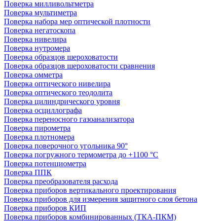
Поверка милливольтметра
Поверка мультиметра
Поверка набора мер оптической плотности
Поверка негатоскопа
Поверка нивелира
Поверка нутромера
Поверка образцов шероховатости
Поверка образцов шероховатости сравнения
Поверка омметра
Поверка оптического нивелира
Поверка оптического теодолита
Поверка цилиндрического уровня
Поверка осциллографа
Поверка переносного газоанализатора
Поверка пирометра
Поверка плотномера
Поверка поверочного угольника 90°
Поверка погружного термометра до +1100 °С
Поверка потенциометра
Поверка ППК
Поверка преобразователя расхода
Поверка приборов вертикального проектирования
Поверка приборов для измерения защитного слоя бетона
Поверка приборов КИП
Поверка приборов комбинированных (ТКА-ПКМ)