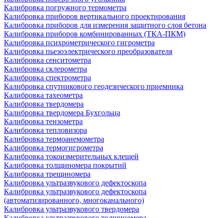
Калибровка погружного термометра
Калибровка приборов вертикального проектирования
Калибровка приборов для измерения защитного слоя бетона
Калибровка приборов комбинированных (ТКА-ПКМ)
Калибровка психрометрического гигрометра
Калибровка пьезоэлектрического преобразователя
Калибровка сенситометра
Калибровка склерометра
Калибровка спектрометра
Калибровка спутникового геодезического приемника
Калибровка тахеометра
Калибровка твердомера
Калибровка твердомера Бухгольца
Калибровка тензометра
Калибровка тепловизора
Калибровка термоанемометра
Калибровка термогигрометра
Калибровка токоизмерительных клещей
Калибровка толщиномера покрытий
Калибровка трещиномера
Калибровка ультразвукового дефектоскопа
Калибровка ультразвукового дефектоскопа
(автоматизированного, многоканального)
Калибровка ультразвукового твердомера
Калибровка ультразвукового толщиномера