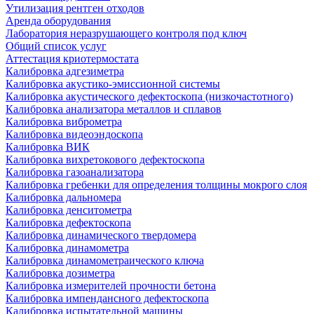
Утилизация рентген отходов
Аренда оборудования
Лаборатория неразрушающего контроля под ключ
Общий список услуг
Аттестация криотермостата
Калибровка адгезиметра
Калибровка акустико-эмиссионной системы
Калибровка акустического дефектоскопа (низкочастотного)
Калибровка анализатора металлов и сплавов
Калибровка виброметра
Калибровка видеоэндоскопа
Калибровка ВИК
Калибровка вихретокового дефектоскопа
Калибровка газоанализатора
Калибровка гребенки для определения толщины мокрого слоя
Калибровка дальномера
Калибровка денситометра
Калибровка дефектоскопа
Калибровка динамического твердомера
Калибровка динамометра
Калибровка динамометраического ключа
Калибровка дозиметра
Калибровка измерителей прочности бетона
Калибровка импендансного дефектоскопа
Калибровка испытательной машины