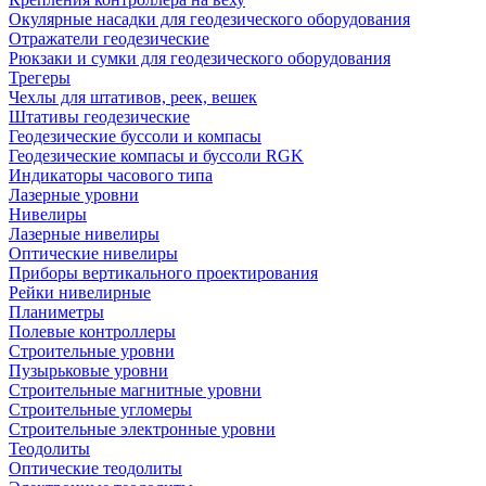
Окулярные насадки для геодезического оборудования
Отражатели геодезические
Рюкзаки и сумки для геодезического оборудования
Трегеры
Чехлы для штативов, реек, вешек
Штативы геодезические
Геодезические буссоли и компасы
Геодезические компасы и буссоли RGK
Индикаторы часового типа
Лазерные уровни
Нивелиры
Лазерные нивелиры
Оптические нивелиры
Приборы вертикального проектирования
Рейки нивелирные
Планиметры
Полевые контроллеры
Строительные уровни
Пузырьковые уровни
Строительные магнитные уровни
Строительные угломеры
Строительные электронные уровни
Теодолиты
Оптические теодолиты