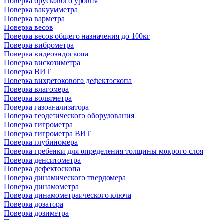
Поверка брускового уровня
Поверка вакуумметра
Поверка варметра
Поверка весов
Поверка весов общего назначения до 100кг
Поверка виброметра
Поверка видеоэндоскопа
Поверка вискозиметра
Поверка ВИТ
Поверка вихретокового дефектоскопа
Поверка влагомера
Поверка вольтметра
Поверка газоанализатора
Поверка геодезического оборудования
Поверка гигрометра
Поверка гигрометра ВИТ
Поверка глубиномера
Поверка гребенки для определения толщины мокрого слоя
Поверка денситометра
Поверка дефектоскопа
Поверка динамического твердомера
Поверка динамометра
Поверка динамометраического ключа
Поверка дозатора
Поверка дозиметра