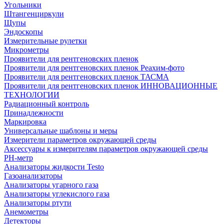
Угольники
Штангенциркули
Щупы
Эндоскопы
Измерительные рулетки
Микрометры
Проявители для рентгеновских пленок
Проявители для рентгеновских пленок Реахим-фото
Проявители для рентгеновских пленок ТАСМА
Проявители для рентгеновских пленок ИННОВАЦИОННЫЕ
ТЕХНОЛОГИИ
Радиационный контроль
Принадлежности
Маркировка
Универсальные шаблоны и меры
Измерители параметров окружающей среды
Аксессуары к измерителям параметров окружающей среды
PH-метр
Анализаторы жидкости Testo
Газоанализаторы
Анализаторы угарного газа
Анализаторы углекислого газа
Анализаторы ртути
Анемометры
Детекторы