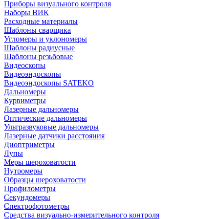
Приборы визуального контроля
Наборы ВИК
Расходные материалы
Шаблоны сварщика
Угломеры и уклономеры
Шаблоны радиусные
Шаблоны резьбовые
Видеоскопы
Видеоэндоскопы
Видеоэндоскопы SATEKO
Дальномеры
Курвиметры
Лазерные дальномеры
Оптические дальномеры
Ультразвуковые дальномеры
Лазерные датчики расстояния
Диоптриметры
Лупы
Меры шероховатости
Нутромеры
Образцы шероховатости
Профилометры
Секундомеры
Спектрофотометры
Средства визуально-измерительного контроля