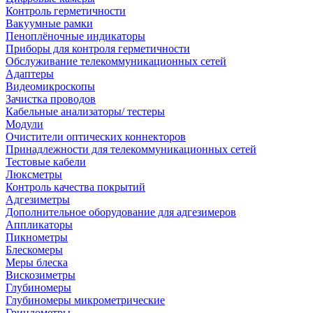
Контроль герметичности
Вакуумные рамки
Пеноплёночные индикаторы
Приборы для контроля герметичности
Обслуживание телекоммуникационных сетей
Адаптеры
Видеомикроскопы
Зачистка проводов
Кабельные анализаторы/ тестеры
Модули
Очистители оптических коннекторов
Принадлежности для телекоммуникационных сетей
Тестовые кабели
Люксметры
Контроль качества покрытий
Адгезиметры
Дополнительное оборудование для адгезимеров
Аппликаторы
Пикнометры
Блескомеры
Меры блеска
Вискозиметры
Глубиномеры
Глубиномеры микрометрические
Гриндометры