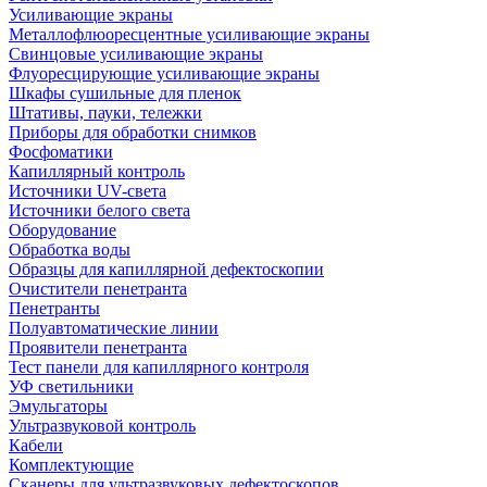
Усиливающие экраны
Металлофлюоресцентные усиливающие экраны
Свинцовые усиливающие экраны
Флуоресцирующие усиливающие экраны
Шкафы сушильные для пленок
Штативы, пауки, тележки
Приборы для обработки снимков
Фосфоматики
Капиллярный контроль
Источники UV-света
Источники белого света
Оборудование
Обработка воды
Образцы для капиллярной дефектоскопии
Очистители пенетранта
Пенетранты
Полуавтоматические линии
Проявители пенетранта
Тест панели для капиллярного контроля
УФ светильники
Эмульгаторы
Ультразвуковой контроль
Кабели
Комплектующие
Сканеры для ультразвуковых дефектоскопов