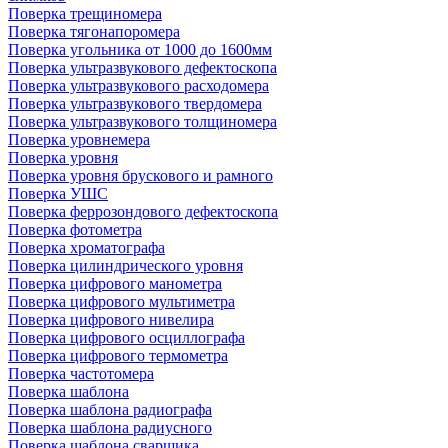
Поверка трещиномера
Поверка тягонапоромера
Поверка угольника от 1000 до 1600мм
Поверка ультразвукового дефектоскопа
Поверка ультразвукового расходомера
Поверка ультразвукового твердомера
Поверка ультразвукового толщиномера
Поверка уровнемера
Поверка уровня
Поверка уровня брускового и рамного
Поверка УШС
Поверка феррозондового дефектоскопа
Поверка фотометра
Поверка хроматографа
Поверка цилиндрического уровня
Поверка цифрового манометра
Поверка цифрового мультиметра
Поверка цифрового нивелира
Поверка цифрового осциллографа
Поверка цифрового термометра
Поверка частотомера
Поверка шаблона
Поверка шаблона радиографа
Поверка шаблона радиусного
Поверка шаблона сварщика