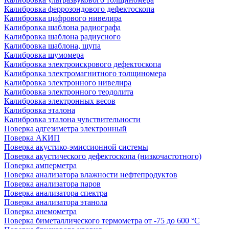
Калибровка феррозондового дефектоскопа
Калибровка цифрового нивелира
Калибровка шаблона радиографа
Калибровка шаблона радиусного
Калибровка шаблона, щупа
Калибровка шумомера
Калибровка электроискрового дефектоскопа
Калибровка электромагнитного толщиномера
Калибровка электронного нивелира
Калибровка электронного теодолита
Калибровка электронных весов
Калибровка эталона
Калибровка эталона чувствительности
Поверка адгезиметра электронный
Поверка АКИП
Поверка акустико-эмиссионной системы
Поверка акустического дефектоскопа (низкочастотного)
Поверка амперметра
Поверка анализатора влажности нефтепродуктов
Поверка анализатора паров
Поверка анализатора спектра
Поверка анализатора этанола
Поверка анемометра
Поверка биметаллического термометра от -75 до 600 °С