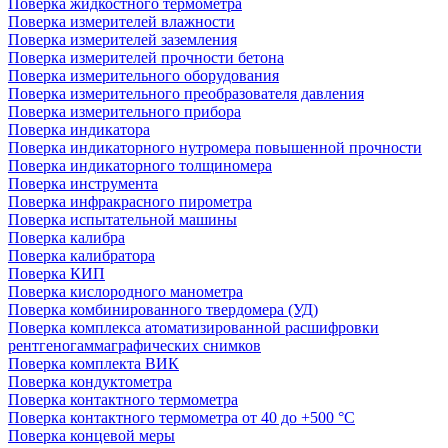
Поверка жидкостного термометра
Поверка измерителей влажности
Поверка измерителей заземления
Поверка измерителей прочности бетона
Поверка измерительного оборудования
Поверка измерительного преобразователя давления
Поверка измерительного прибора
Поверка индикатора
Поверка индикаторного нутромера повышенной прочности
Поверка индикаторного толщиномера
Поверка инструмента
Поверка инфракрасного пирометра
Поверка испытательной машины
Поверка калибра
Поверка калибратора
Поверка КИП
Поверка кислородного манометра
Поверка комбинированного твердомера (УД)
Поверка комплекса атоматизированной расшифровки
рентгеногаммаграфических снимков
Поверка комплекта ВИК
Поверка кондуктометра
Поверка контактного термометра
Поверка контактного термометра от 40 до +500 °С
Поверка концевой меры