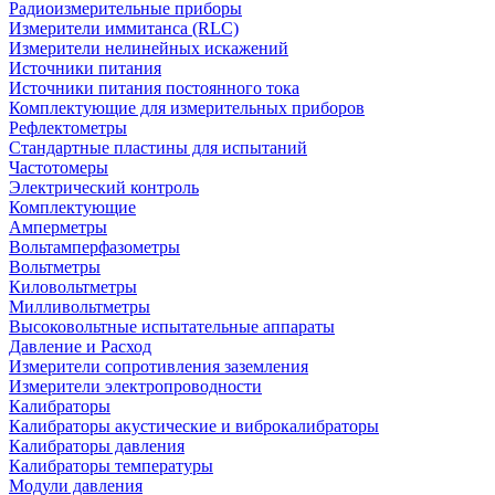
Радиоизмерительные приборы
Измерители иммитанса (RLC)
Измерители нелинейных искажений
Источники питания
Источники питания постоянного тока
Комплектующие для измерительных приборов
Рефлектометры
Стандартные пластины для испытаний
Частотомеры
Электрический контроль
Комплектующие
Амперметры
Вольтамперфазометры
Вольтметры
Киловольтметры
Милливольтметры
Высоковольтные испытательные аппараты
Давление и Расход
Измерители сопротивления заземления
Измерители электропроводности
Калибраторы
Калибраторы акустические и виброкалибраторы
Калибраторы давления
Калибраторы температуры
Модули давления