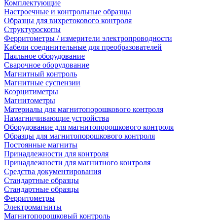
Комплектующие
Настроечные и контрольные образцы
Образцы для вихретокового контроля
Структуроскопы
Ферритометры / измерители электропроводности
Кабели соединительные для преобразователей
Паяльное оборудование
Сварочное оборудование
Магнитный контроль
Магнитные суспензии
Коэрцитиметры
Магнитометры
Материалы для магнитопорошкового контроля
Намагничивающие устройства
Оборудование для магнитопорошкового контроля
Образцы для магнитопорошкового контроля
Постоянные магниты
Принадлежности для контроля
Принадлежности для магнитного контроля
Средства документирования
Стандартные образцы
Стандартные образцы
Ферритометры
Электромагниты
Магнитопорошковый контроль