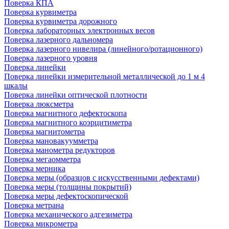
Поверка КПА
Поверка курвиметра
Поверка курвиметра дорожного
Поверка лабораторных электронных весов
Поверка лазерного дальномера
Поверка лазерного нивелира (линейного/ротационного)
Поверка лазерного уровня
Поверка линейки
Поверка линейки измерительной металлической до 1 м 4
шкалы
Поверка линейки оптической плотности
Поверка люксметра
Поверка магнитного дефектоскопа
Поверка магнитного коэрцитиметра
Поверка магнитометра
Поверка мановакуумметра
Поверка манометра редукторов
Поверка мегаомметра
Поверка мерника
Поверка меры (образцов с искусственными дефектами)
Поверка меры (толщины покрытий)
Поверка меры дефектоскопической
Поверка метрана
Поверка механического адгезиметра
Поверка микрометра