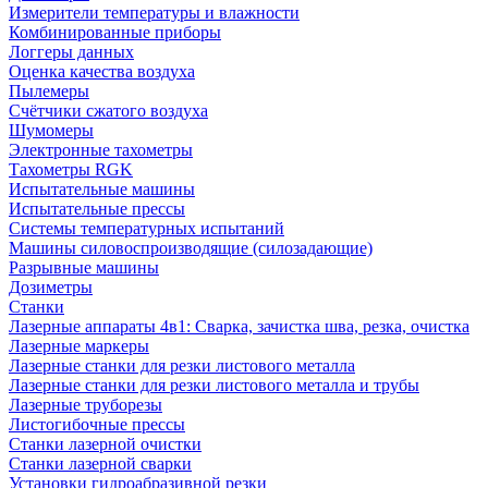
Измерители температуры и влажности
Комбинированные приборы
Логгеры данных
Оценка качества воздуха
Пылемеры
Счётчики сжатого воздуха
Шумомеры
Электронные тахометры
Тахометры RGK
Испытательные машины
Испытательные прессы
Системы температурных испытаний
Машины силовоспроизводящие (силозадающие)
Разрывные машины
Дозиметры
Станки
Лазерные аппараты 4в1: Сварка, зачистка шва, резка, очистка
Лазерные маркеры
Лазерные станки для резки листового металла
Лазерные станки для резки листового металла и трубы
Лазерные труборезы
Листогибочные прессы
Станки лазерной очистки
Станки лазерной сварки
Установки гидроабразивной резки