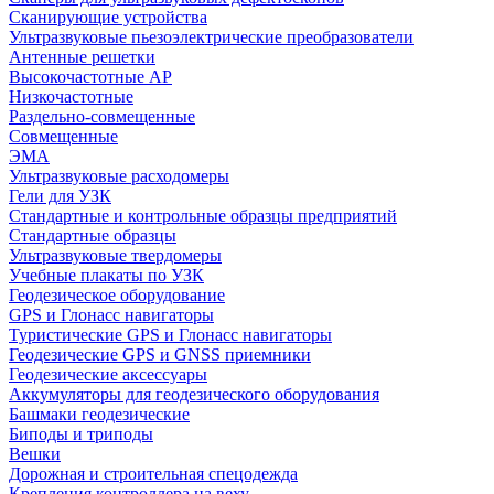
Сканирующие устройства
Ультразвуковые пьезоэлектрические преобразователи
Антенные решетки
Высокочастотные АР
Низкочастотные
Раздельно-совмещенные
Совмещенные
ЭМА
Ультразвуковые расходомеры
Гели для УЗК
Стандартные и контрольные образцы предприятий
Стандартные образцы
Ультразвуковые твердомеры
Учебные плакаты по УЗК
Геодезическое оборудование
GPS и Глонасс навигаторы
Туристические GPS и Глонасс навигаторы
Геодезические GPS и GNSS приемники
Геодезические аксессуары
Аккумуляторы для геодезического оборудования
Башмаки геодезические
Биподы и триподы
Вешки
Дорожная и строительная спецодежда
Крепления контроллера на веху