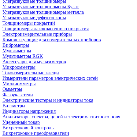
Ультразвуковые толщиномеры
Ультразвуковые толщиномеры Булат
Ультразвуковые толщиномеры металла
Ультразвуковые дефектоскопы
Толщиномеры покрытий
Толщиномеры лакокрасочного покрытия
Электроизмерительные приборы
Комплектующие для измерительных приборов
Виброметры
Мультиметры
Мультиметры RGK
Аксессуары для мультиметров
Микроомметры
Токоизмерительные клещи
Измерители параметров электрических сетей
Миллиомметры
Омметры
Фазоуказатели
Электрические тестеры и индикаторы тока
Ваттметры
Индикаторы напряжения
Анализаторы спектра, цепей и электромагнитного поля
Уцененный товар
Вихретоковый контроль
Вихретоковые преобразователи