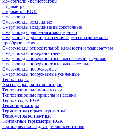
Измерители - регистраторы
Пирометры
Пирометры RGK
Смарт-зонды
Смарт-зонды воздушные
Смарт-зонды воздушные высокоточные
Смарт-зонды давления атмосферного
Смарт-зонды для подключения термоэлектрического
преобразователя
Смарт-зонды относительной влажности и температуры
Смарт-зонды поверхностные
Смарт-зонды поверхностные высокотемпературные
Смарт-зонды поверхностные высокоточные
Смарт-зонды погружаемые
Смарт-зонды погружаемые усиленные
Тепловизоры
Аксессуары для тепловизоров
Тепловизионные монокуляры
Тепловизионные прицелы и насадки
Тепловизоры RGK
Термоиндикаторы
Термометры (термогигрометры)
Термометры контактные
Контактные термометры RGK
Принадлежности для приборов контроля