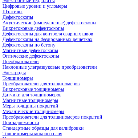
Электронные теодолиты
Цифровые уровни и угломеры
Штативы
Дефектоскопы
Акустические (импедансные) дефектоскопы
Вихретоковые дефектоскопы
Дефектоскопы для контроля сварных швов
Дефектоскопы на фазированных решетках
Дефектоскопы по бетону
Магнитные дефектоскопы
Оптические дефектоскопы
Преобразователи
Наклонные ультразвуковые преобразователи
Электроды
Толщиномеры
Преобразователи для толщиномеров
Вихретоковые толщиномеры
Датчики для толщиномеров
Магнитные толщиномеры
Меры толщины покрытий
Механические толщиномеры
Преобразователи для толщиномеров покрытий
Принадлежности
Стандартные образцы для калибровки
Толщиномеры мокрого слоя