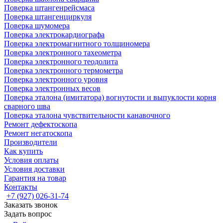
Поверка штангенрейсмаса
Поверка штангенциркуля
Поверка шумомера
Поверка электрокардиографа
Поверка электромагнитного толщиномера
Поверка электронного тахеометра
Поверка электронного теодолита
Поверка электронного термометра
Поверка электронного уровня
Поверка электронных весов
Поверка эталона (имитатора) вогнутости и выпуклости корня
сварного шва
Поверка эталона чувствительности канавочного
Ремонт дефектоскопа
Ремонт негатоскопа
Производители
Как купить
Условия оплаты
Условия доставки
Гарантия на товар
Контакты
+7 (927) 026-31-74
Заказать звонок
Задать вопрос