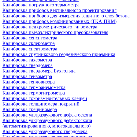
Калибровка погружного термометра
Калибровка приборов вертикального проектирования
Калибровка приборов для измерения защитного слоя бетона
Калибровка приборов комбинированных (ТКА-ПКМ)
Калибровка психрометрического гигрометра
Калибровка пьезоэлектрического преобразователя
Калибровка сенситометра
Калибровка склерометра
Калибровка спектрометра
Калибровка спутникового геодезического приемника
Калибровка тахеометра
Калибровка твердомера
Калибровка твердомера Бухгольца
Калибровка тензометра
Калибровка тепловизора
Калибровка термоанемометра
Калибровка термогигрометра
Калибровка токоизмерительных клещей
Калибровка толщиномера покрытий
Калибровка трещиномера
Калибровка ультразвукового дефектоскопа
Калибровка ультразвукового дефектоскопа
(автоматизированного, многоканального)
Калибровка ультразвукового твердомера
Калибровка ультразвукового толщиномера