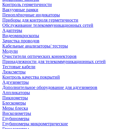
Контроль герметичности
Вакуумные рамки
Пеноплёночные индикаторы
Приборы для контроля герметичности
Обслуживание телекоммуникационных сетей
Адаптеры
Видеомикроскопы
Зачистка проводов
Кабельные анализаторы/ тестеры
Модули
Очистители оптических коннекторов
Принадлежности для телекоммуникационных сетей
Тестовые кабели
Люксметры
Контроль качества покрытий
Адгезиметры
Дополнительное оборудование для адгезимеров
Аппликаторы
Пикнометры
Блескомеры
Меры блеска
Вискозиметры
Глубиномеры
Глубиномеры микрометрические
Гриндометры