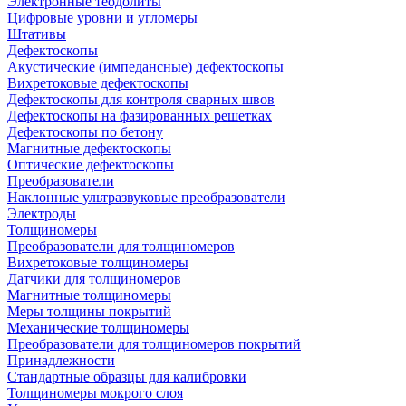
Электронные теодолиты
Цифровые уровни и угломеры
Штативы
Дефектоскопы
Акустические (импедансные) дефектоскопы
Вихретоковые дефектоскопы
Дефектоскопы для контроля сварных швов
Дефектоскопы на фазированных решетках
Дефектоскопы по бетону
Магнитные дефектоскопы
Оптические дефектоскопы
Преобразователи
Наклонные ультразвуковые преобразователи
Электроды
Толщиномеры
Преобразователи для толщиномеров
Вихретоковые толщиномеры
Датчики для толщиномеров
Магнитные толщиномеры
Меры толщины покрытий
Механические толщиномеры
Преобразователи для толщиномеров покрытий
Принадлежности
Стандартные образцы для калибровки
Толщиномеры мокрого слоя