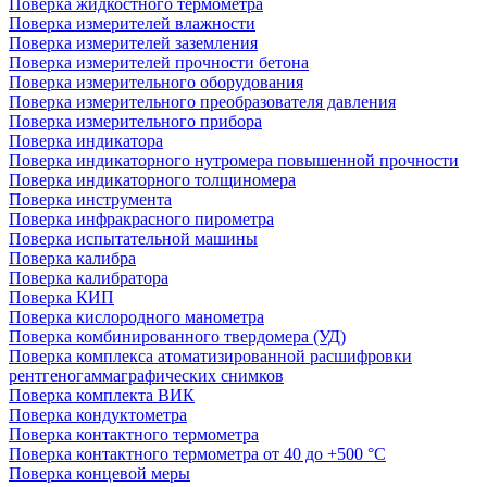
Поверка жидкостного термометра
Поверка измерителей влажности
Поверка измерителей заземления
Поверка измерителей прочности бетона
Поверка измерительного оборудования
Поверка измерительного преобразователя давления
Поверка измерительного прибора
Поверка индикатора
Поверка индикаторного нутромера повышенной прочности
Поверка индикаторного толщиномера
Поверка инструмента
Поверка инфракрасного пирометра
Поверка испытательной машины
Поверка калибра
Поверка калибратора
Поверка КИП
Поверка кислородного манометра
Поверка комбинированного твердомера (УД)
Поверка комплекса атоматизированной расшифровки
рентгеногаммаграфических снимков
Поверка комплекта ВИК
Поверка кондуктометра
Поверка контактного термометра
Поверка контактного термометра от 40 до +500 °С
Поверка концевой меры