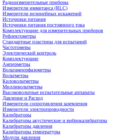
Радиоизмерительные приборы
Измерители иммитанса (RLC)
Измерители нелинейных искажений
Источники питания
Источники питания постоянного тока
Комплектующие для измерительных приборов
Рефлектометры
Стандартные пластины для испытаний
Частотомеры
Электрический контроль
Комплектующие
Амперметры
Вольтамперфазометры
Вольтметры
Киловольтметры
Милливольтметры
Высоковольтные испытательные аппараты
Давление и Расход
Измерители сопротивления заземления
Измерители электропроводности
Калибраторы
Калибраторы акустические и виброкалибраторы
Калибраторы давления
Калибраторы температуры
Модули давления