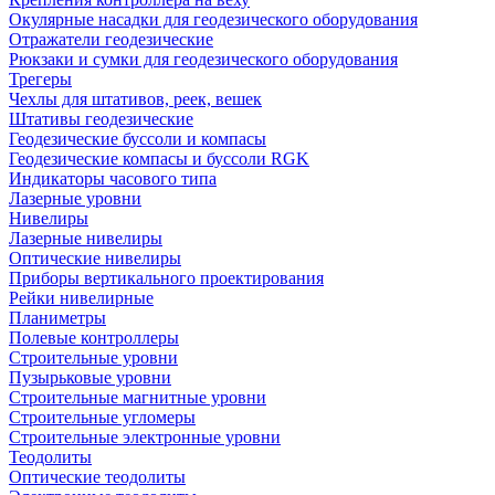
Окулярные насадки для геодезического оборудования
Отражатели геодезические
Рюкзаки и сумки для геодезического оборудования
Трегеры
Чехлы для штативов, реек, вешек
Штативы геодезические
Геодезические буссоли и компасы
Геодезические компасы и буссоли RGK
Индикаторы часового типа
Лазерные уровни
Нивелиры
Лазерные нивелиры
Оптические нивелиры
Приборы вертикального проектирования
Рейки нивелирные
Планиметры
Полевые контроллеры
Строительные уровни
Пузырьковые уровни
Строительные магнитные уровни
Строительные угломеры
Строительные электронные уровни
Теодолиты
Оптические теодолиты