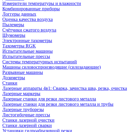
Измерители температуры и влажности
Комбинированные приборы
Логгеры данных
Оценка качества воздуха
Пылемеры
Счётчики сжатого воздуха
Шумомеры
Электронные тахометры
Тахометры RGK
Испытательные машины
Испытательные прессы
Системы температурных испытаний
Машины силовоспроизводящие (силозадающие)
Разрывные машины
Дозиметры
Станки
Лазерные аппараты 4в1: Сварка, зачистка шва, резка, очистка
Лазерные маркеры
Лазерные станки для резки листового металла
Лазерные станки для резки листового металла и трубы
Лазерные труборезы
Листогибочные прессы
Станки лазерной очистки
Станки лазерной сварки
Установки гидроабразивной резки