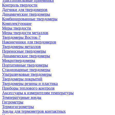
Трассопоисковые приемники
Контроль твердости
Датчики для твердомеров
Динамические твердомеры
Комбинированные твердомеры
Комплектующие
Меры твердости
Меры твердости металлов
Твердомеры Восток-7
Наконечники для твердомеров
Твердомеры металлов
Переносные твердомеры
Динамические твердомеры
Микротвердомеры
Портативные твердомеры
Стационарные твердомеры
Ультразвуковые твердомеры
Твердомеры покрытий
Твердомеры резины и пластика
Приборы теплового контроля
Аксессуары к измерителям температуры
Температурные зонды
Гигрометры
Термогигрометры
Зонды для термометров контактных