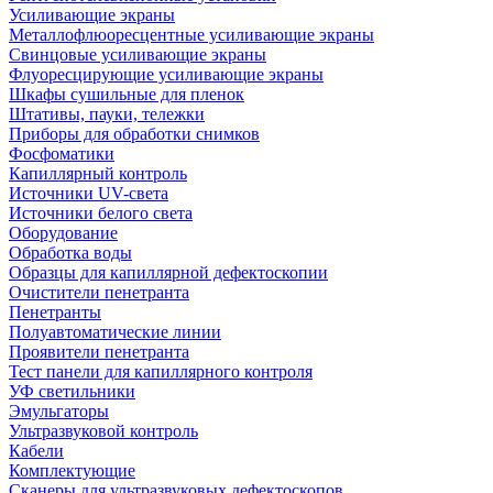
Усиливающие экраны
Металлофлюоресцентные усиливающие экраны
Свинцовые усиливающие экраны
Флуоресцирующие усиливающие экраны
Шкафы сушильные для пленок
Штативы, пауки, тележки
Приборы для обработки снимков
Фосфоматики
Капиллярный контроль
Источники UV-света
Источники белого света
Оборудование
Обработка воды
Образцы для капиллярной дефектоскопии
Очистители пенетранта
Пенетранты
Полуавтоматические линии
Проявители пенетранта
Тест панели для капиллярного контроля
УФ светильники
Эмульгаторы
Ультразвуковой контроль
Кабели
Комплектующие
Сканеры для ультразвуковых дефектоскопов