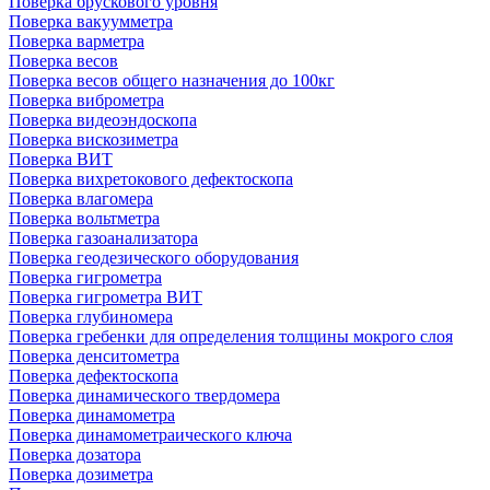
Поверка брускового уровня
Поверка вакуумметра
Поверка варметра
Поверка весов
Поверка весов общего назначения до 100кг
Поверка виброметра
Поверка видеоэндоскопа
Поверка вискозиметра
Поверка ВИТ
Поверка вихретокового дефектоскопа
Поверка влагомера
Поверка вольтметра
Поверка газоанализатора
Поверка геодезического оборудования
Поверка гигрометра
Поверка гигрометра ВИТ
Поверка глубиномера
Поверка гребенки для определения толщины мокрого слоя
Поверка денситометра
Поверка дефектоскопа
Поверка динамического твердомера
Поверка динамометра
Поверка динамометраического ключа
Поверка дозатора
Поверка дозиметра