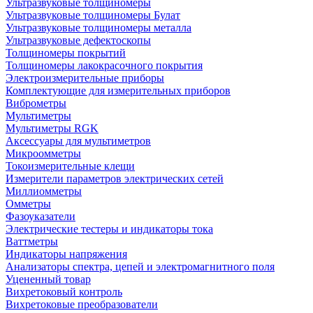
Ультразвуковые толщиномеры
Ультразвуковые толщиномеры Булат
Ультразвуковые толщиномеры металла
Ультразвуковые дефектоскопы
Толщиномеры покрытий
Толщиномеры лакокрасочного покрытия
Электроизмерительные приборы
Комплектующие для измерительных приборов
Виброметры
Мультиметры
Мультиметры RGK
Аксессуары для мультиметров
Микроомметры
Токоизмерительные клещи
Измерители параметров электрических сетей
Миллиомметры
Омметры
Фазоуказатели
Электрические тестеры и индикаторы тока
Ваттметры
Индикаторы напряжения
Анализаторы спектра, цепей и электромагнитного поля
Уцененный товар
Вихретоковый контроль
Вихретоковые преобразователи