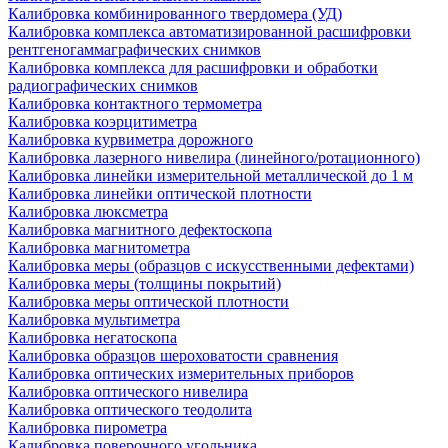
Калибровка комбинированного твердомера (УД)
Калибровка комплекса автоматизированной расшифровки
рентгеногаммаграфических снимков
Калибровка комплекса для расшифровки и обработки
радиографических снимков
Калибровка контактного термометра
Калибровка коэрцитиметра
Калибровка курвиметра дорожного
Калибровка лазерного нивелира (линейного/ротационного)
Калибровка линейки измерительной металлической до 1 м
Калибровка линейки оптической плотности
Калибровка люксметра
Калибровка магнитного дефектоскопа
Калибровка магнитометра
Калибровка меры (образцов с искусственными дефектами)
Калибровка меры (толщины покрытий)
Калибровка меры оптической плотности
Калибровка мультиметра
Калибровка негатоскопа
Калибровка образцов шероховатости сравнения
Калибровка оптических измерительных приборов
Калибровка оптического нивелира
Калибровка оптического теодолита
Калибровка пирометра
Калибровка поверочного угольника