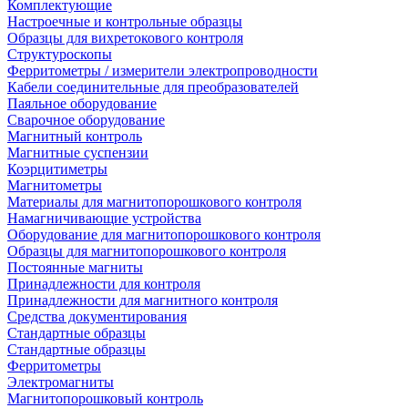
Комплектующие
Настроечные и контрольные образцы
Образцы для вихретокового контроля
Структуроскопы
Ферритометры / измерители электропроводности
Кабели соединительные для преобразователей
Паяльное оборудование
Сварочное оборудование
Магнитный контроль
Магнитные суспензии
Коэрцитиметры
Магнитометры
Материалы для магнитопорошкового контроля
Намагничивающие устройства
Оборудование для магнитопорошкового контроля
Образцы для магнитопорошкового контроля
Постоянные магниты
Принадлежности для контроля
Принадлежности для магнитного контроля
Средства документирования
Стандартные образцы
Стандартные образцы
Ферритометры
Электромагниты
Магнитопорошковый контроль