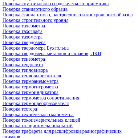
Поверка спутникового геодезического приемника
Поверка стандартного образца
Поверка стандартного, настроечного и контрольного образца
Поверка строительного уровня
Поверка тахеометра
Поверка тахографа
Поверка тахометра
Поверка твердомера
Поверка твердомера Бухгольца
Поверка твердомера металлов и сплавов, ЛКП
Поверка тензометра
Поверка теодолита
Поверка тепловизора
Поверка тепловычислителя
Поверка термоанемометра
Поверка термогигрометра
Поверка термоиндикатора
Поверка термометра сопротивления
Поверка термопреобразователя
Поверка тестера
Поверка технического манометра
Поверка токоизмерительных клещей
Поверка толщиномера покрытий
Поверка трафарета для расшифровки радиографических
снимков