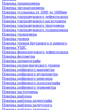
Поверка трещиномера
Поверка тягонапоромера
Поверка угольника от 1000 до 1600мм
Поверка ультразвукового дефектоскопа
Поверка ультразвукового расходомера
Поверка ультразвукового твердомера
Поверка ультразвукового толщиномера
Поверка уровнемера
Поверка уровня
Поверка уровня брускового и рамного
Поверка УШС
Поверка феррозондового дефектоскопа
Поверка фотометра
Поверка хроматографа
Поверка цилиндрического уровня
Поверка цифрового манометра
Поверка цифрового мультиметра
Поверка цифрового нивелира
Поверка цифрового осциллографа
Поверка цифрового термометра
Поверка частотомера
Поверка шаблона
Поверка шаблона радиографа
Поверка шаблона радиусного
Поверка шаблона сварщика