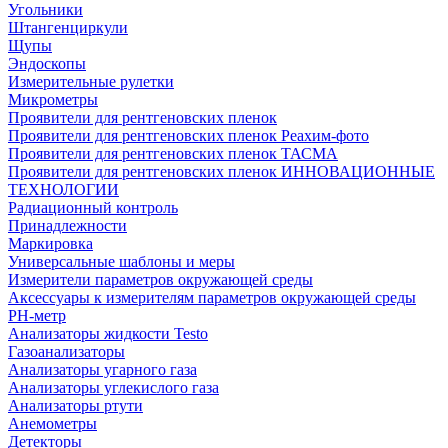
Угольники
Штангенциркули
Щупы
Эндоскопы
Измерительные рулетки
Микрометры
Проявители для рентгеновских пленок
Проявители для рентгеновских пленок Реахим-фото
Проявители для рентгеновских пленок ТАСМА
Проявители для рентгеновских пленок ИННОВАЦИОННЫЕ
ТЕХНОЛОГИИ
Радиационный контроль
Принадлежности
Маркировка
Универсальные шаблоны и меры
Измерители параметров окружающей среды
Аксессуары к измерителям параметров окружающей среды
PH-метр
Анализаторы жидкости Testo
Газоанализаторы
Анализаторы угарного газа
Анализаторы углекислого газа
Анализаторы ртути
Анемометры
Детекторы