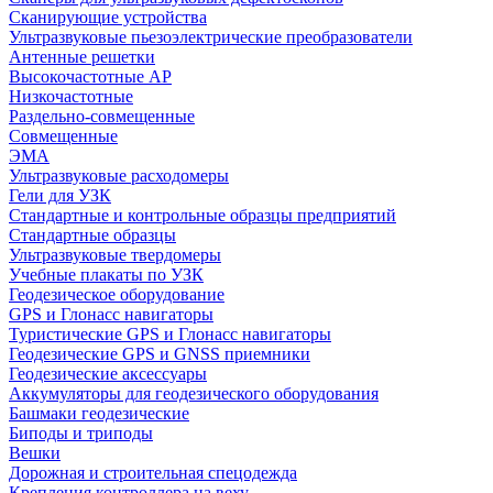
Сканирующие устройства
Ультразвуковые пьезоэлектрические преобразователи
Антенные решетки
Высокочастотные АР
Низкочастотные
Раздельно-совмещенные
Совмещенные
ЭМА
Ультразвуковые расходомеры
Гели для УЗК
Стандартные и контрольные образцы предприятий
Стандартные образцы
Ультразвуковые твердомеры
Учебные плакаты по УЗК
Геодезическое оборудование
GPS и Глонасс навигаторы
Туристические GPS и Глонасс навигаторы
Геодезические GPS и GNSS приемники
Геодезические аксессуары
Аккумуляторы для геодезического оборудования
Башмаки геодезические
Биподы и триподы
Вешки
Дорожная и строительная спецодежда
Крепления контроллера на веху