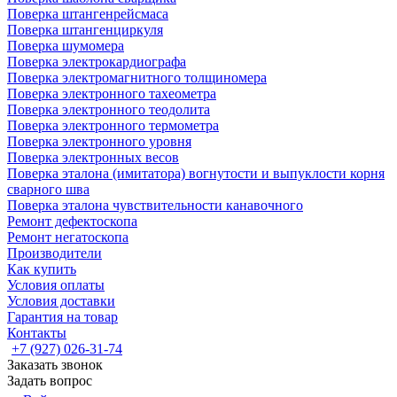
Поверка штангенрейсмаса
Поверка штангенциркуля
Поверка шумомера
Поверка электрокардиографа
Поверка электромагнитного толщиномера
Поверка электронного тахеометра
Поверка электронного теодолита
Поверка электронного термометра
Поверка электронного уровня
Поверка электронных весов
Поверка эталона (имитатора) вогнутости и выпуклости корня
сварного шва
Поверка эталона чувствительности канавочного
Ремонт дефектоскопа
Ремонт негатоскопа
Производители
Как купить
Условия оплаты
Условия доставки
Гарантия на товар
Контакты
+7 (927) 026-31-74
Заказать звонок
Задать вопрос