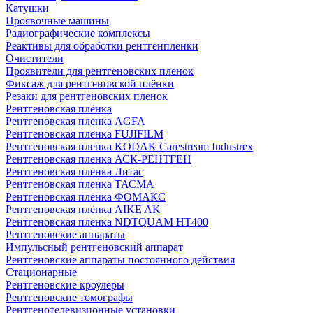
Катушки
Проявочные машины
Радиографические комплексы
Реактивы для обработки рентгенпленки
Очистители
Проявители для рентгеновских пленок
Фиксаж для рентгеновской плёнки
Резаки для рентгеновских пленок
Рентгеновская плёнка
Рентгеновская пленка AGFA
Рентгеновская пленка FUJIFILM
Рентгеновская пленка KODAK Carestream Industrex
Рентгеновская пленка АСК-РЕНТГЕН
Рентгеновская пленка Литас
Рентгеновская пленка ТАСМА
Рентгеновская пленка ФОМАКС
Рентгеновская плёнка AIKE AK
Рентгеновская плёнка NDTQUAM HT400
Рентгеновские аппараты
Импульсный рентгеновский аппарат
Рентгеновские аппараты постоянного действия
Стационарные
Рентгеновские кроулеры
Рентгеновские томографы
Рентгенотелевизионные установки