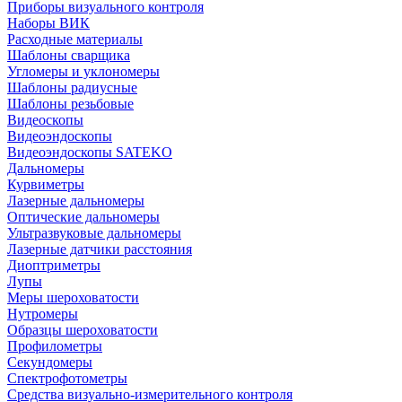
Приборы визуального контроля
Наборы ВИК
Расходные материалы
Шаблоны сварщика
Угломеры и уклономеры
Шаблоны радиусные
Шаблоны резьбовые
Видеоскопы
Видеоэндоскопы
Видеоэндоскопы SATEKO
Дальномеры
Курвиметры
Лазерные дальномеры
Оптические дальномеры
Ультразвуковые дальномеры
Лазерные датчики расстояния
Диоптриметры
Лупы
Меры шероховатости
Нутромеры
Образцы шероховатости
Профилометры
Секундомеры
Спектрофотометры
Средства визуально-измерительного контроля