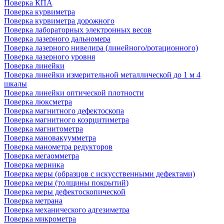
Поверка КПА
Поверка курвиметра
Поверка курвиметра дорожного
Поверка лабораторных электронных весов
Поверка лазерного дальномера
Поверка лазерного нивелира (линейного/ротационного)
Поверка лазерного уровня
Поверка линейки
Поверка линейки измерительной металлической до 1 м 4
шкалы
Поверка линейки оптической плотности
Поверка люксметра
Поверка магнитного дефектоскопа
Поверка магнитного коэрцитиметра
Поверка магнитометра
Поверка мановакуумметра
Поверка манометра редукторов
Поверка мегаомметра
Поверка мерника
Поверка меры (образцов с искусственными дефектами)
Поверка меры (толщины покрытий)
Поверка меры дефектоскопической
Поверка метрана
Поверка механического адгезиметра
Поверка микрометра