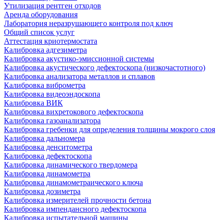
Утилизация рентген отходов
Аренда оборудования
Лаборатория неразрушающего контроля под ключ
Общий список услуг
Аттестация криотермостата
Калибровка адгезиметра
Калибровка акустико-эмиссионной системы
Калибровка акустического дефектоскопа (низкочастотного)
Калибровка анализатора металлов и сплавов
Калибровка виброметра
Калибровка видеоэндоскопа
Калибровка ВИК
Калибровка вихретокового дефектоскопа
Калибровка газоанализатора
Калибровка гребенки для определения толщины мокрого слоя
Калибровка дальномера
Калибровка денситометра
Калибровка дефектоскопа
Калибровка динамического твердомера
Калибровка динамометра
Калибровка динамометраического ключа
Калибровка дозиметра
Калибровка измерителей прочности бетона
Калибровка импендансного дефектоскопа
Калибровка испытательной машины