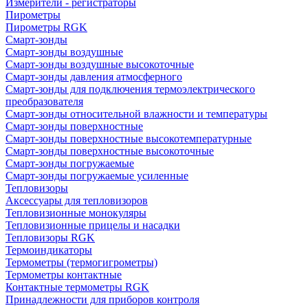
Измерители - регистраторы
Пирометры
Пирометры RGK
Смарт-зонды
Смарт-зонды воздушные
Смарт-зонды воздушные высокоточные
Смарт-зонды давления атмосферного
Смарт-зонды для подключения термоэлектрического
преобразователя
Смарт-зонды относительной влажности и температуры
Смарт-зонды поверхностные
Смарт-зонды поверхностные высокотемпературные
Смарт-зонды поверхностные высокоточные
Смарт-зонды погружаемые
Смарт-зонды погружаемые усиленные
Тепловизоры
Аксессуары для тепловизоров
Тепловизионные монокуляры
Тепловизионные прицелы и насадки
Тепловизоры RGK
Термоиндикаторы
Термометры (термогигрометры)
Термометры контактные
Контактные термометры RGK
Принадлежности для приборов контроля