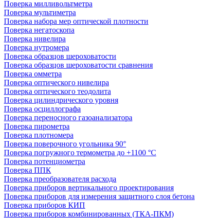
Поверка милливольтметра
Поверка мультиметра
Поверка набора мер оптической плотности
Поверка негатоскопа
Поверка нивелира
Поверка нутромера
Поверка образцов шероховатости
Поверка образцов шероховатости сравнения
Поверка омметра
Поверка оптического нивелира
Поверка оптического теодолита
Поверка цилиндрического уровня
Поверка осциллографа
Поверка переносного газоанализатора
Поверка пирометра
Поверка плотномера
Поверка поверочного угольника 90°
Поверка погружного термометра до +1100 °С
Поверка потенциометра
Поверка ППК
Поверка преобразователя расхода
Поверка приборов вертикального проектирования
Поверка приборов для измерения защитного слоя бетона
Поверка приборов КИП
Поверка приборов комбинированных (ТКА-ПКМ)