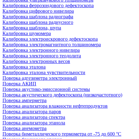
Калибровка феррозондового дефектоскопа
Калибровка цифрового нивелира
Калибровка шаблона радиографа
Калибровка шаблона радиусного
Калибровка шаблона, щупа
Калибровка шумомера
Калибровка электроискрового дефектоскопа
Калибровка электромагнитного толщиномера
Калибровка электронного нивелира
Калибровка электронного теодолита
Калибровка электронных весов
Калибровка эталона
Калибровка эталона чувствительности
Поверка адгезиметра электронный
Поверка АКИП
Поверка акустико-эмиссионной системы
Поверка акустического дефектоскопа (низкочастотного)
Поверка амперметра
Поверка анализатора влажности нефтепродуктов
Поверка анализатора паров
Поверка анализатора спектра
Поверка анализатора этанола
Поверка анемометра
Поверка биметаллического термометра от -75 до 600 °С