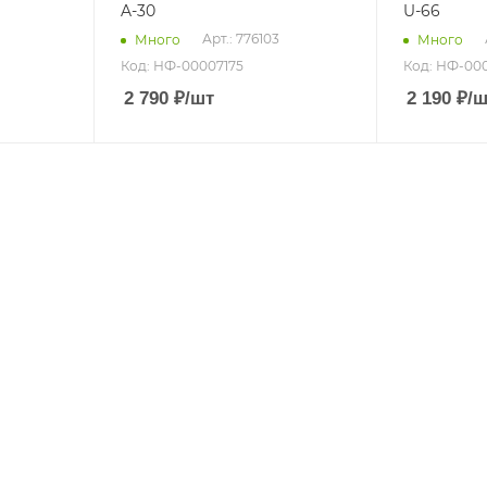
A-30
U-66
Арт.: 776103
Много
Много
Код: НФ-00007175
Код: НФ-00
2 790
₽
/шт
2 190
₽
/ш