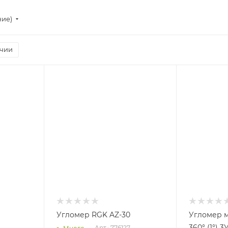
ние)
ичии
Угломер RGK AZ-30
Угломер м
360° (1°) 
Арт.: 776127