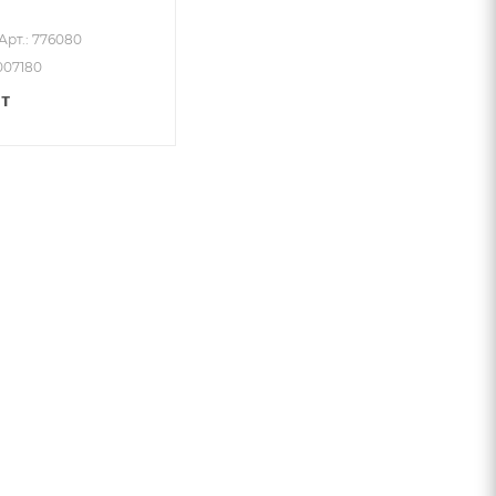
Арт.: 776080
007180
т