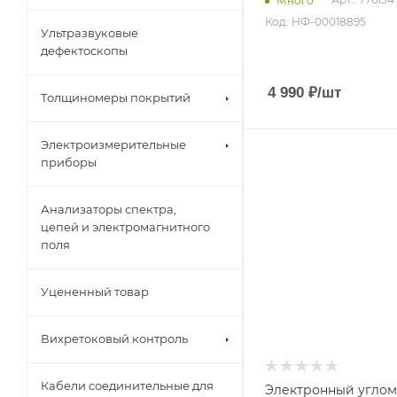
Много
Код: НФ-00018895
Ультразвуковые
дефектоскопы
4 990
₽
/шт
Толщиномеры покрытий
Электроизмерительные
приборы
Анализаторы спектра,
цепей и электромагнитного
поля
Уцененный товар
Вихретоковый контроль
Кабели соединительные для
Электронный угло