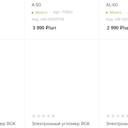
A-50
AL-60
Арт.: 776110
Много
Много
Код: НФ-00007176
Код: НФ-00
3 990
₽
/шт
2 990
₽
/ш
мер RGK
Электронный угломер RGK
Электрон