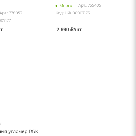
Арт.: 755405
Много
Арт.: 778053
Код: НФ-00007173
007177
т
2 990
₽
/шт
ный угломер RGK