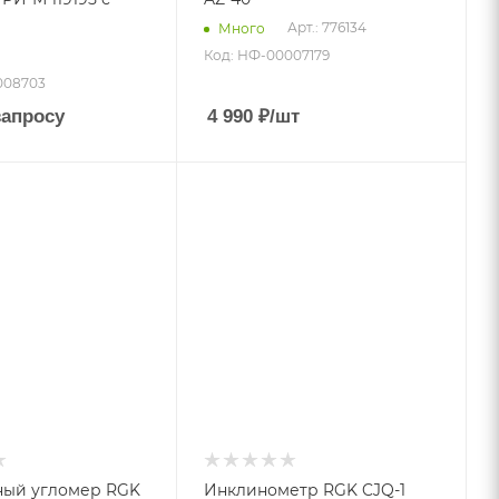
Арт.: 776134
Много
Код: НФ-00007179
008703
запросу
4 990
₽
/шт
ный угломер RGK
Инклинометр RGK CJQ-1