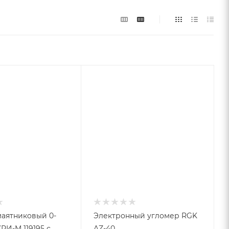
аятниковый 0-
Электронный угломер RGK
3УРИ-М 119195 с
AZ-40