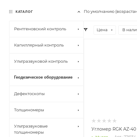
По умолчанию (возраста
КАТАЛОГ
Рентгеновский контроль
Цена
В нал
Капиллярный контроль
Ультразвуковой контроль
Геодезическое оборудование
Дефектоскопы
Толщиномеры
Ультразвуковые
Угломер RGK AZ-40
толщиномеры
Арт.: 776134