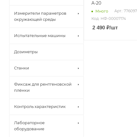
A-20
Арт.: 776097
Много
Измерители параметров
Код: НФ-00007174
окружающей среды
2 490
₽
/шт
Испытательные машины
Дозиметры
Станки
Фиксаж для рентгеновской
плёнки
Контроль характеристик
Лабораторное
оборудование