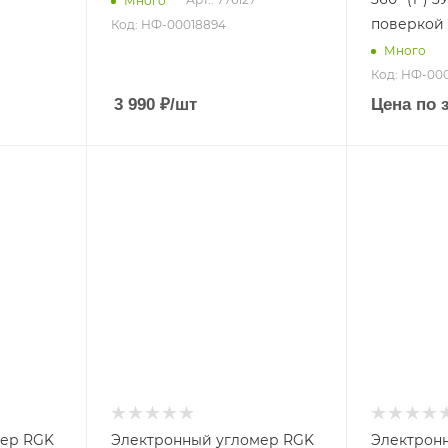
Много
поверкой
Код: НФ-00018894
Много
Код: НФ-00
3 990
₽
/шт
Цена по 
мер RGK
Электронный угломер RGK
Электрон