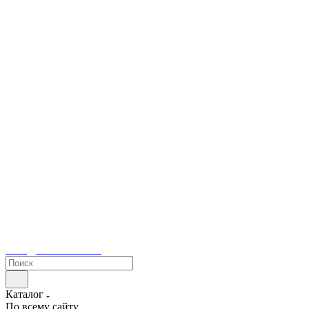
sales@tetacontrol.ru
Каталог
По всему сайту