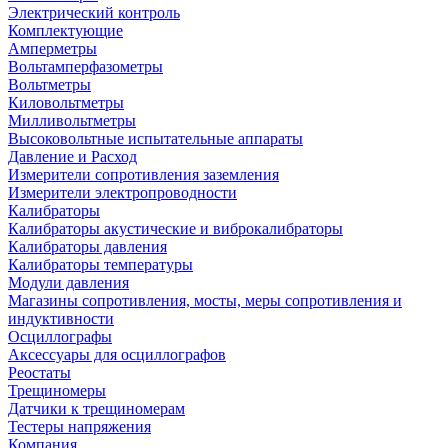
Электрический контроль
Комплектующие
Амперметры
Вольтамперфазометры
Вольтметры
Киловольтметры
Милливольтметры
Высоковольтные испытательные аппараты
Давление и Расход
Измерители сопротивления заземления
Измерители электропроводности
Калибраторы
Калибраторы акустические и виброкалибраторы
Калибраторы давления
Калибраторы температуры
Модули давления
Магазины сопротивления, мосты, меры сопротивления и
индуктивности
Осциллографы
Аксессуары для осциллографов
Реостаты
Трещиномеры
Датчики к трещиномерам
Тестеры напряжения
Компания