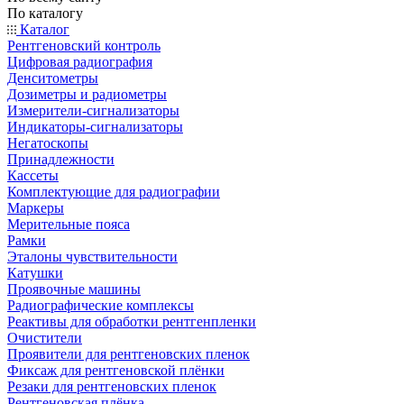
По каталогу
Каталог
Рентгеновский контроль
Цифровая радиография
Денситометры
Дозиметры и радиометры
Измерители-сигнализаторы
Индикаторы-сигнализаторы
Негатоскопы
Принадлежности
Кассеты
Комплектующие для радиографии
Маркеры
Мерительные пояса
Рамки
Эталоны чувствительности
Катушки
Проявочные машины
Радиографические комплексы
Реактивы для обработки рентгенпленки
Очистители
Проявители для рентгеновских пленок
Фиксаж для рентгеновской плёнки
Резаки для рентгеновских пленок
Рентгеновская плёнка