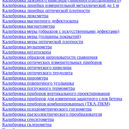
Калибровка лазерного нивелира (линейного/ротационного)
Калибровка линейки измерительной металлической до 1 м
Калибровка линейки оптической плотности
Калибровка люксметра
Калибровка магнитного дефектоскопа
Калибровка магнитометра
Калибровка меры (образцов с искусственными дефектами)
Калибровка меры (толщины покрытий)
Калибровка меры оптической плотности
Калибровка мультиметра
Калибровка негатоскопа
Калибровка образцов шероховатости сравнения
Калибровка оптических измерительных приборов
Калибровка оптического нивелира
Калибровка оптического теодолита
Калибровка пирометра
Калибровка поверочного угольника
Калибровка погружного термометра
Калибровка приборов вертикального проектирования
Калибровка приборов для измерения защитного слоя бетона
Калибровка приборов комбинированных (ТКА-ПКМ)
Калибровка психрометрического гигрометра
Калибровка пьезоэлектрического преобразователя
Калибровка сенситометра
Калибровка склерометра