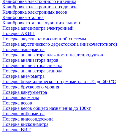
Калибровка электронного нивелира
Калибровка электронного теодолита
Калибровка электронных весов
Калибровка эталона
Калибровка эталона чувствительности
Поверка адгезиметра электронный
Поверка АКИП
Поверка акустико-эмиссионной системы
Поверка акустического дефектоскопа (низкочастотного)
Поверка амперметра
Поверка анализатора влажности нефтепродуктов
Поверка анализатора паров
Поверка анализатора спектра
Поверка анализатора этанола
Поверка анемометра
Поверка биметаллического термометра от -75 до 600 °С
Поверка брускового уровня
Поверка вакуумметра
Поверка варметра
Поверка весов
Поверка весов общего назначения до 100кг
Поверка виброметра
Поверка видеоэндоскопа
Поверка вискозиметра
Поверка ВИТ