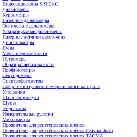
Видеоэндоскопы SATEKO
Дальномеры
Курвиметры
Лазерные дальномеры
Оптические дальномеры
Ультразвуковые дальномеры
Лазерные датчики расстояния
Диоптриметры
Лупы
Меры шероховатости
Нутромеры
Образцы шероховатости
Профилометры
Секундомеры
Спектрофотометры
Средства визуально-измерительного контроля
Угольники
Штангенциркули
Щупы
Эндоскопы
Измерительные рулетки
Микрометры
Проявители для рентгеновских пленок
Проявители для рентгеновских пленок Реахим-фото
Проявители для рентгеновских пленок ТАСМА