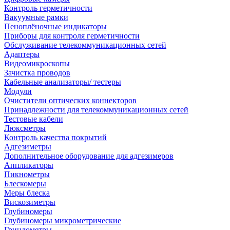
Контроль герметичности
Вакуумные рамки
Пеноплёночные индикаторы
Приборы для контроля герметичности
Обслуживание телекоммуникационных сетей
Адаптеры
Видеомикроскопы
Зачистка проводов
Кабельные анализаторы/ тестеры
Модули
Очистители оптических коннекторов
Принадлежности для телекоммуникационных сетей
Тестовые кабели
Люксметры
Контроль качества покрытий
Адгезиметры
Дополнительное оборудование для адгезимеров
Аппликаторы
Пикнометры
Блескомеры
Меры блеска
Вискозиметры
Глубиномеры
Глубиномеры микрометрические
Гриндометры