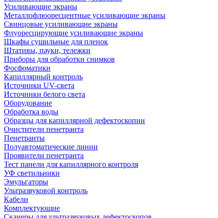
Усиливающие экраны
Металлофлюоресцентные усиливающие экраны
Свинцовые усиливающие экраны
Флуоресцирующие усиливающие экраны
Шкафы сушильные для пленок
Штативы, пауки, тележки
Приборы для обработки снимков
Фосфоматики
Капиллярный контроль
Источники UV-света
Источники белого света
Оборудование
Обработка воды
Образцы для капиллярной дефектоскопии
Очистители пенетранта
Пенетранты
Полуавтоматические линии
Проявители пенетранта
Тест панели для капиллярного контроля
УФ светильники
Эмульгаторы
Ультразвуковой контроль
Кабели
Комплектующие
Сканеры для ультразвуковых дефектоскопов