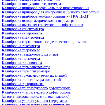
Калибровка погружного термометра
Калибровка приборов вертикального проектирования
Калибровка приборов для измерения защитного слоя бетона
Калибровка приборов комбинированных (ТКА-ПКМ)
Калибровка психрометрического гигрометра
Калибровка пьезоэлектрического преобразователя
Калибровка сенситометра
Калибровка склерометра
Калибровка спектрометра
Калибровка спутникового геодезического приемника
Калибровка тахеометра
Калибровка твердомера
Калибровка твердомера Бухгольца
Калибровка тензометра
Калибровка тепловизора
Калибровка термоанемометра
Калибровка термогигрометра
Калибровка токоизмерительных клещей
Калибровка толщиномера покрытий
Калибровка трещиномера
Калибровка ультразвукового дефектоскопа
Калибровка ультразвукового дефектоскопа
(автоматизированного, многоканального)
Калибровка ультразвукового твердомера
Калибровка ультразвукового толщиномера