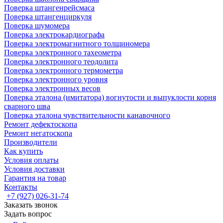
Поверка штангенрейсмаса
Поверка штангенциркуля
Поверка шумомера
Поверка электрокардиографа
Поверка электромагнитного толщиномера
Поверка электронного тахеометра
Поверка электронного теодолита
Поверка электронного термометра
Поверка электронного уровня
Поверка электронных весов
Поверка эталона (имитатора) вогнутости и выпуклости корня
сварного шва
Поверка эталона чувствительности канавочного
Ремонт дефектоскопа
Ремонт негатоскопа
Производители
Как купить
Условия оплаты
Условия доставки
Гарантия на товар
Контакты
+7 (927) 026-31-74
Заказать звонок
Задать вопрос