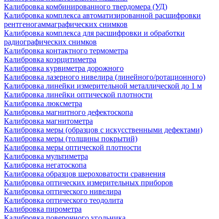
Калибровка комбинированного твердомера (УД)
Калибровка комплекса автоматизированной расшифровки
рентгеногаммаграфических снимков
Калибровка комплекса для расшифровки и обработки
радиографических снимков
Калибровка контактного термометра
Калибровка коэрцитиметра
Калибровка курвиметра дорожного
Калибровка лазерного нивелира (линейного/ротационного)
Калибровка линейки измерительной металлической до 1 м
Калибровка линейки оптической плотности
Калибровка люксметра
Калибровка магнитного дефектоскопа
Калибровка магнитометра
Калибровка меры (образцов с искусственными дефектами)
Калибровка меры (толщины покрытий)
Калибровка меры оптической плотности
Калибровка мультиметра
Калибровка негатоскопа
Калибровка образцов шероховатости сравнения
Калибровка оптических измерительных приборов
Калибровка оптического нивелира
Калибровка оптического теодолита
Калибровка пирометра
Калибровка поверочного угольника