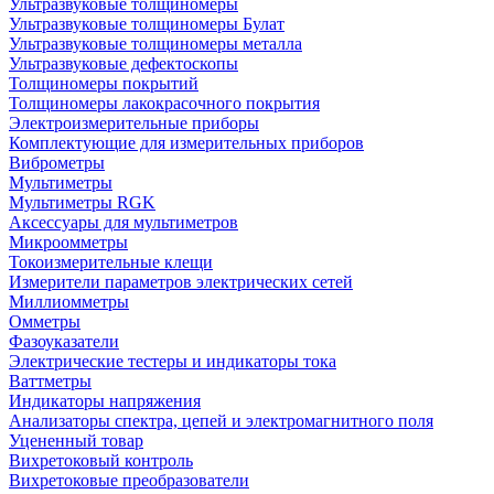
Ультразвуковые толщиномеры
Ультразвуковые толщиномеры Булат
Ультразвуковые толщиномеры металла
Ультразвуковые дефектоскопы
Толщиномеры покрытий
Толщиномеры лакокрасочного покрытия
Электроизмерительные приборы
Комплектующие для измерительных приборов
Виброметры
Мультиметры
Мультиметры RGK
Аксессуары для мультиметров
Микроомметры
Токоизмерительные клещи
Измерители параметров электрических сетей
Миллиомметры
Омметры
Фазоуказатели
Электрические тестеры и индикаторы тока
Ваттметры
Индикаторы напряжения
Анализаторы спектра, цепей и электромагнитного поля
Уцененный товар
Вихретоковый контроль
Вихретоковые преобразователи