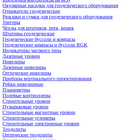
Окулярные насадки для геодезического оборудования
Отражатели геодезические
Рюкзаки и сумки для геодезического оборудования
Трегеры
Чехлы для штативов, реек, вешек
Штативы геодезические
Геодезические буссоли и компасы
Геодезические компасы и буссоли RGK
Индикаторы часового типа
Лазерные уровни
Нивелиры
Лазерные нивелиры
Оптические нивелиры
Приборы вертикального проектирования
Рейки нивелирные
Планиметры
Полевые контроллеры
Строительные уровни
Пузырьковые уровни
Строительные магнитные уровни
Строительные угломеры
Строительные электронные уровни
Теодолиты
Оптические теодолиты