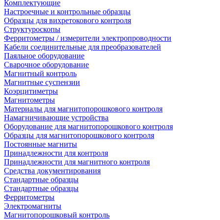
Комплектующие
Настроечные и контрольные образцы
Образцы для вихретокового контроля
Структуроскопы
Ферритометры / измерители электропроводности
Кабели соединительные для преобразователей
Паяльное оборудование
Сварочное оборудование
Магнитный контроль
Магнитные суспензии
Коэрцитиметры
Магнитометры
Материалы для магнитопорошкового контроля
Намагничивающие устройства
Оборудование для магнитопорошкового контроля
Образцы для магнитопорошкового контроля
Постоянные магниты
Принадлежности для контроля
Принадлежности для магнитного контроля
Средства документирования
Стандартные образцы
Стандартные образцы
Ферритометры
Электромагниты
Магнитопорошковый контроль