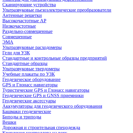
Сканирующие устройства
Ультразвуковые пьезоэлектрические преобразователи
Антенные решетки
Высокочастотные АР
Низкочастотные
Раздельно-совмещенные
Совмещенные
ЭМА
Ультразвуковые расходомеры
Гели для УЗК
Стандартные и контрольные образцы предприятий
Стандартные образцы
Ультразвуковые твердомеры
Учебные плакаты по УЗК
Геодезическое оборудование
GPS и Глонасс навигаторы
Туристические GPS и Глонасс навигаторы
Геодезические GPS и GNSS приемники
Геодезические аксессуары
Аккумуляторы для геодезического оборудования
Башмаки геодезические
Биподы и триподы
Вешки
Дорожная и строительная спецодежда
Крепления контроллера на веху