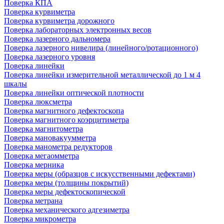
Поверка КПА
Поверка курвиметра
Поверка курвиметра дорожного
Поверка лабораторных электронных весов
Поверка лазерного дальномера
Поверка лазерного нивелира (линейного/ротационного)
Поверка лазерного уровня
Поверка линейки
Поверка линейки измерительной металлической до 1 м 4
шкалы
Поверка линейки оптической плотности
Поверка люксметра
Поверка магнитного дефектоскопа
Поверка магнитного коэрцитиметра
Поверка магнитометра
Поверка мановакуумметра
Поверка манометра редукторов
Поверка мегаомметра
Поверка мерника
Поверка меры (образцов с искусственными дефектами)
Поверка меры (толщины покрытий)
Поверка меры дефектоскопической
Поверка метрана
Поверка механического адгезиметра
Поверка микрометра