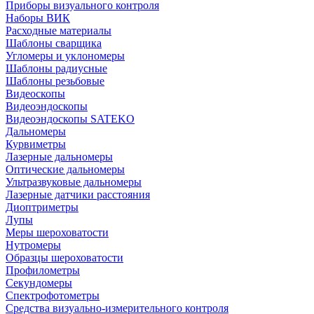
Приборы визуального контроля
Наборы ВИК
Расходные материалы
Шаблоны сварщика
Угломеры и уклономеры
Шаблоны радиусные
Шаблоны резьбовые
Видеоскопы
Видеоэндоскопы
Видеоэндоскопы SATEKO
Дальномеры
Курвиметры
Лазерные дальномеры
Оптические дальномеры
Ультразвуковые дальномеры
Лазерные датчики расстояния
Диоптриметры
Лупы
Меры шероховатости
Нутромеры
Образцы шероховатости
Профилометры
Секундомеры
Спектрофотометры
Средства визуально-измерительного контроля