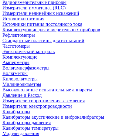
Радиоизмерительные приборы
Измерители иммитанса (RLC)
Измерители нелинейных искажений
Источники питания
Источники питания постоянного тока
Комплектующие для измерительных приборов
Рефлектометры
Стандартные пластины для испытаний
Частотомеры
Электрический контроль
Комплектующие
Амперметры
Вольтамперфазометры
Вольтметры
Киловольтметры
Милливольтметры
Высоковольтные испытательные аппараты
Давление и Расход
Измерители сопротивления заземления
Измерители электропроводности
Калибраторы
Калибраторы акустические и виброкалибраторы
Калибраторы давления
Калибраторы температуры
Модули давления