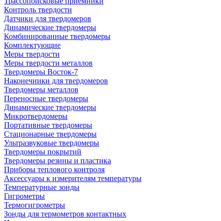
Трассопоисковые приемники
Контроль твердости
Датчики для твердомеров
Динамические твердомеры
Комбинированные твердомеры
Комплектующие
Меры твердости
Меры твердости металлов
Твердомеры Восток-7
Наконечники для твердомеров
Твердомеры металлов
Переносные твердомеры
Динамические твердомеры
Микротвердомеры
Портативные твердомеры
Стационарные твердомеры
Ультразвуковые твердомеры
Твердомеры покрытий
Твердомеры резины и пластика
Приборы теплового контроля
Аксессуары к измерителям температуры
Температурные зонды
Гигрометры
Термогигрометры
Зонды для термометров контактных