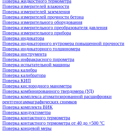
Поверка жидкостного термометра
Поверка измерителей влажности
Поверка измерителей заземления
Поверка измерителей прочности бетона
Поверка измерительного оборудования
Поверка измерительного преобразователя давления
Поверка измерительного прибора
Поверка индикатора
Поверка индикаторного нутромера повышенной прочности
Поверка индикаторного толщиномера
Поверка инструмента
Поверка инфракрасного пирометра
Поверка испытательной машины
Поверка калибра
Поверка калибратора
Поверка КИП
Поверка кислородного манометра
Поверка комбинированного твердомера (УД)
Поверка комплекса атоматизированной расшифровки
рентгеногаммаграфических снимков
Поверка комплекта ВИК
Поверка кондуктометра
Поверка контактного термометра
Поверка контактного термометра от 40 до +500 °С
Поверка концевой меры