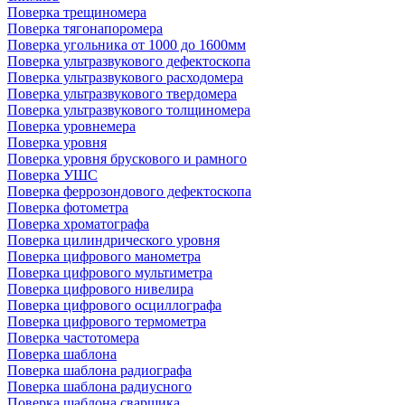
Поверка трещиномера
Поверка тягонапоромера
Поверка угольника от 1000 до 1600мм
Поверка ультразвукового дефектоскопа
Поверка ультразвукового расходомера
Поверка ультразвукового твердомера
Поверка ультразвукового толщиномера
Поверка уровнемера
Поверка уровня
Поверка уровня брускового и рамного
Поверка УШС
Поверка феррозондового дефектоскопа
Поверка фотометра
Поверка хроматографа
Поверка цилиндрического уровня
Поверка цифрового манометра
Поверка цифрового мультиметра
Поверка цифрового нивелира
Поверка цифрового осциллографа
Поверка цифрового термометра
Поверка частотомера
Поверка шаблона
Поверка шаблона радиографа
Поверка шаблона радиусного
Поверка шаблона сварщика