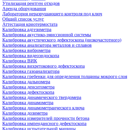
Утилизация рентген отходов
Аренда оборудования
Лаборатория неразрушающего контроля под ключ
Общий список услуг
Аттестация криотермостата
Калибровка адгезиметра
Калибровка акустико-эмиссионной системы
Калибровка акустического дефектоскопа (низкочастотного)
Калибровка анализатора металлов и сплавов
Калибровка виброметра
Калибровка видеоэндоскопа
Калибровка ВИК
Калибровка вихретокового дефектоскопа
Калибровка газоанализатора
Калибровка гребенки для определения толщины мокрого слоя
Калибровка дальномера
Калибровка денситометра
Калибровка дефектоскопа
Калибровка динамического твердомера
Калибровка динамометра
Калибровка динамометраического ключа
Калибровка дозиметра
Калибровка измерителей прочности бетона
Калибровка импендансного дефектоскопа
Калибровка испытательной машины