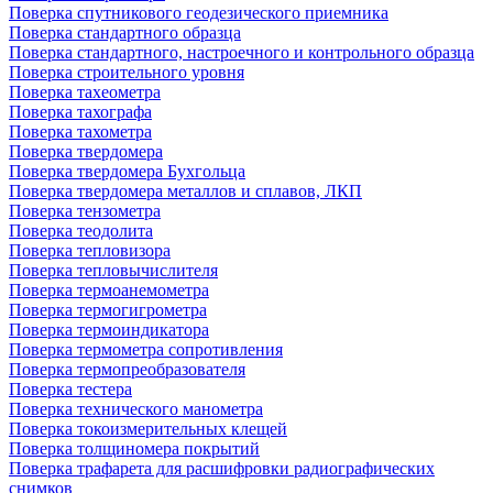
Поверка спутникового геодезического приемника
Поверка стандартного образца
Поверка стандартного, настроечного и контрольного образца
Поверка строительного уровня
Поверка тахеометра
Поверка тахографа
Поверка тахометра
Поверка твердомера
Поверка твердомера Бухгольца
Поверка твердомера металлов и сплавов, ЛКП
Поверка тензометра
Поверка теодолита
Поверка тепловизора
Поверка тепловычислителя
Поверка термоанемометра
Поверка термогигрометра
Поверка термоиндикатора
Поверка термометра сопротивления
Поверка термопреобразователя
Поверка тестера
Поверка технического манометра
Поверка токоизмерительных клещей
Поверка толщиномера покрытий
Поверка трафарета для расшифровки радиографических
снимков