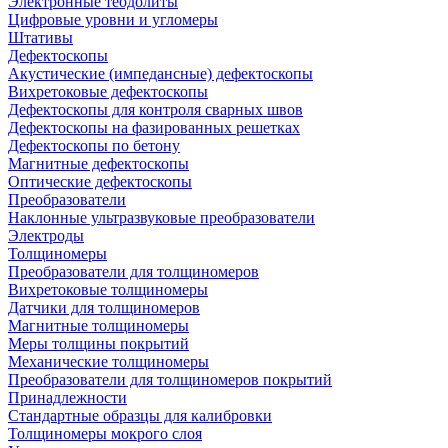
Электронные теодолиты
Цифровые уровни и угломеры
Штативы
Дефектоскопы
Акустические (импедансные) дефектоскопы
Вихретоковые дефектоскопы
Дефектоскопы для контроля сварных швов
Дефектоскопы на фазированных решетках
Дефектоскопы по бетону
Магнитные дефектоскопы
Оптические дефектоскопы
Преобразователи
Наклонные ультразвуковые преобразователи
Электроды
Толщиномеры
Преобразователи для толщиномеров
Вихретоковые толщиномеры
Датчики для толщиномеров
Магнитные толщиномеры
Меры толщины покрытий
Механические толщиномеры
Преобразователи для толщиномеров покрытий
Принадлежности
Стандартные образцы для калибровки
Толщиномеры мокрого слоя