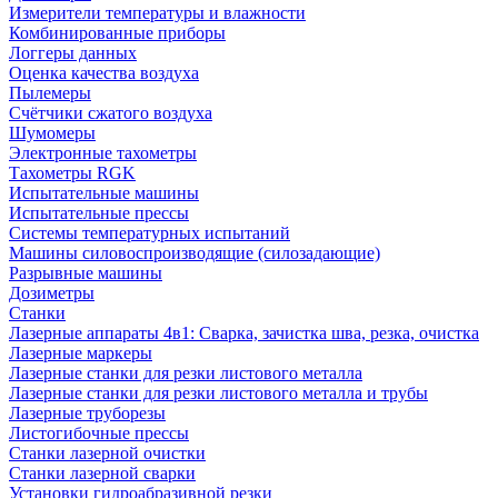
Измерители температуры и влажности
Комбинированные приборы
Логгеры данных
Оценка качества воздуха
Пылемеры
Счётчики сжатого воздуха
Шумомеры
Электронные тахометры
Тахометры RGK
Испытательные машины
Испытательные прессы
Системы температурных испытаний
Машины силовоспроизводящие (силозадающие)
Разрывные машины
Дозиметры
Станки
Лазерные аппараты 4в1: Сварка, зачистка шва, резка, очистка
Лазерные маркеры
Лазерные станки для резки листового металла
Лазерные станки для резки листового металла и трубы
Лазерные труборезы
Листогибочные прессы
Станки лазерной очистки
Станки лазерной сварки
Установки гидроабразивной резки