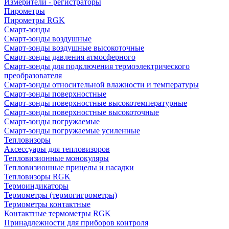
Измерители - регистраторы
Пирометры
Пирометры RGK
Смарт-зонды
Смарт-зонды воздушные
Смарт-зонды воздушные высокоточные
Смарт-зонды давления атмосферного
Смарт-зонды для подключения термоэлектрического
преобразователя
Смарт-зонды относительной влажности и температуры
Смарт-зонды поверхностные
Смарт-зонды поверхностные высокотемпературные
Смарт-зонды поверхностные высокоточные
Смарт-зонды погружаемые
Смарт-зонды погружаемые усиленные
Тепловизоры
Аксессуары для тепловизоров
Тепловизионные монокуляры
Тепловизионные прицелы и насадки
Тепловизоры RGK
Термоиндикаторы
Термометры (термогигрометры)
Термометры контактные
Контактные термометры RGK
Принадлежности для приборов контроля