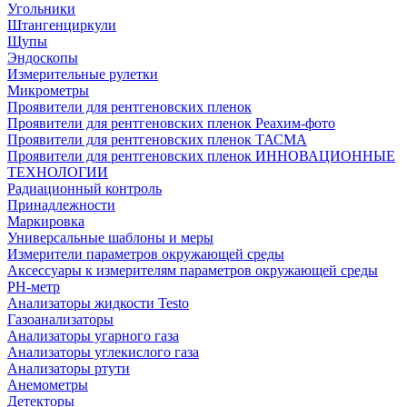
Угольники
Штангенциркули
Щупы
Эндоскопы
Измерительные рулетки
Микрометры
Проявители для рентгеновских пленок
Проявители для рентгеновских пленок Реахим-фото
Проявители для рентгеновских пленок ТАСМА
Проявители для рентгеновских пленок ИННОВАЦИОННЫЕ
ТЕХНОЛОГИИ
Радиационный контроль
Принадлежности
Маркировка
Универсальные шаблоны и меры
Измерители параметров окружающей среды
Аксессуары к измерителям параметров окружающей среды
PH-метр
Анализаторы жидкости Testo
Газоанализаторы
Анализаторы угарного газа
Анализаторы углекислого газа
Анализаторы ртути
Анемометры
Детекторы