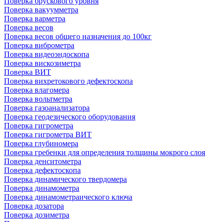
Поверка брускового уровня
Поверка вакуумметра
Поверка варметра
Поверка весов
Поверка весов общего назначения до 100кг
Поверка виброметра
Поверка видеоэндоскопа
Поверка вискозиметра
Поверка ВИТ
Поверка вихретокового дефектоскопа
Поверка влагомера
Поверка вольтметра
Поверка газоанализатора
Поверка геодезического оборудования
Поверка гигрометра
Поверка гигрометра ВИТ
Поверка глубиномера
Поверка гребенки для определения толщины мокрого слоя
Поверка денситометра
Поверка дефектоскопа
Поверка динамического твердомера
Поверка динамометра
Поверка динамометраического ключа
Поверка дозатора
Поверка дозиметра