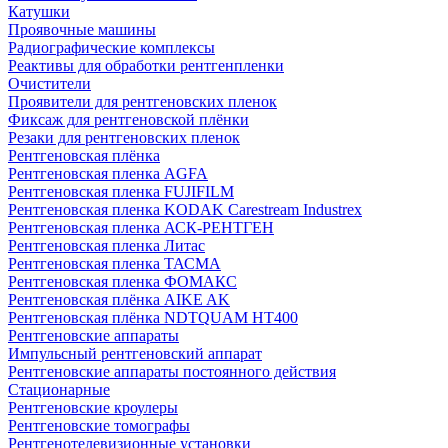
Катушки
Проявочные машины
Радиографические комплексы
Реактивы для обработки рентгенпленки
Очистители
Проявители для рентгеновских пленок
Фиксаж для рентгеновской плёнки
Резаки для рентгеновских пленок
Рентгеновская плёнка
Рентгеновская пленка AGFA
Рентгеновская пленка FUJIFILM
Рентгеновская пленка KODAK Carestream Industrex
Рентгеновская пленка АСК-РЕНТГЕН
Рентгеновская пленка Литас
Рентгеновская пленка ТАСМА
Рентгеновская пленка ФОМАКС
Рентгеновская плёнка AIKE AK
Рентгеновская плёнка NDTQUAM HT400
Рентгеновские аппараты
Импульсный рентгеновский аппарат
Рентгеновские аппараты постоянного действия
Стационарные
Рентгеновские кроулеры
Рентгеновские томографы
Рентгенотелевизионные установки