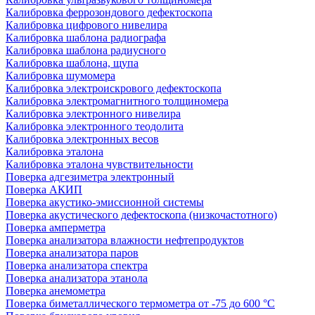
Калибровка феррозондового дефектоскопа
Калибровка цифрового нивелира
Калибровка шаблона радиографа
Калибровка шаблона радиусного
Калибровка шаблона, щупа
Калибровка шумомера
Калибровка электроискрового дефектоскопа
Калибровка электромагнитного толщиномера
Калибровка электронного нивелира
Калибровка электронного теодолита
Калибровка электронных весов
Калибровка эталона
Калибровка эталона чувствительности
Поверка адгезиметра электронный
Поверка АКИП
Поверка акустико-эмиссионной системы
Поверка акустического дефектоскопа (низкочастотного)
Поверка амперметра
Поверка анализатора влажности нефтепродуктов
Поверка анализатора паров
Поверка анализатора спектра
Поверка анализатора этанола
Поверка анемометра
Поверка биметаллического термометра от -75 до 600 °С