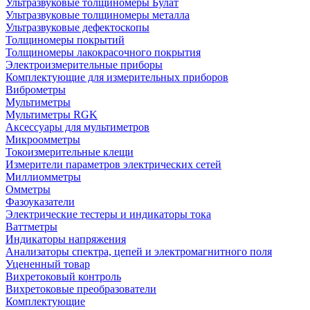
Ультразвуковые толщиномеры Булат
Ультразвуковые толщиномеры металла
Ультразвуковые дефектоскопы
Толщиномеры покрытий
Толщиномеры лакокрасочного покрытия
Электроизмерительные приборы
Комплектующие для измерительных приборов
Виброметры
Мультиметры
Мультиметры RGK
Аксессуары для мультиметров
Микроомметры
Токоизмерительные клещи
Измерители параметров электрических сетей
Миллиомметры
Омметры
Фазоуказатели
Электрические тестеры и индикаторы тока
Ваттметры
Индикаторы напряжения
Анализаторы спектра, цепей и электромагнитного поля
Уцененный товар
Вихретоковый контроль
Вихретоковые преобразователи
Комплектующие