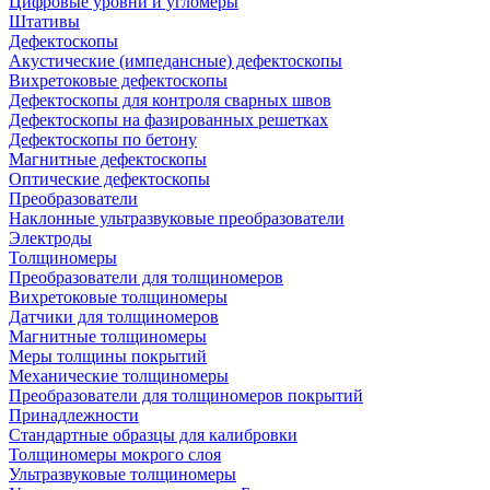
Цифровые уровни и угломеры
Штативы
Дефектоскопы
Акустические (импедансные) дефектоскопы
Вихретоковые дефектоскопы
Дефектоскопы для контроля сварных швов
Дефектоскопы на фазированных решетках
Дефектоскопы по бетону
Магнитные дефектоскопы
Оптические дефектоскопы
Преобразователи
Наклонные ультразвуковые преобразователи
Электроды
Толщиномеры
Преобразователи для толщиномеров
Вихретоковые толщиномеры
Датчики для толщиномеров
Магнитные толщиномеры
Меры толщины покрытий
Механические толщиномеры
Преобразователи для толщиномеров покрытий
Принадлежности
Стандартные образцы для калибровки
Толщиномеры мокрого слоя
Ультразвуковые толщиномеры