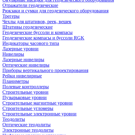
Отражатели геодезические
Рюкзаки и сумки для геодезического оборудования
Трегеры
Чехлы для штативов, реек, вешек
Штативы геодезические
Геодезические буссоли и компасы
Геодезические компасы и буссоли RGK
Индикаторы часового типа
Лазерные уровни
Нивелиры
Лазерные нивелиры
Оптические нивелиры
Приборы вертикального проектирования
Рейки нивелирные
Планиметры
Полевые контроллеры
Строительные уровни
Пузырьковые уровни
Строительные магнитные уровни
Строительные угломеры
Строительные электронные уровни
Теодолиты
Оптические теодолиты
Электронные теодолиты