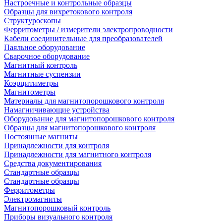
Настроечные и контрольные образцы
Образцы для вихретокового контроля
Структуроскопы
Ферритометры / измерители электропроводности
Кабели соединительные для преобразователей
Паяльное оборудование
Сварочное оборудование
Магнитный контроль
Магнитные суспензии
Коэрцитиметры
Магнитометры
Материалы для магнитопорошкового контроля
Намагничивающие устройства
Оборудование для магнитопорошкового контроля
Образцы для магнитопорошкового контроля
Постоянные магниты
Принадлежности для контроля
Принадлежности для магнитного контроля
Средства документирования
Стандартные образцы
Стандартные образцы
Ферритометры
Электромагниты
Магнитопорошковый контроль
Приборы визуального контроля