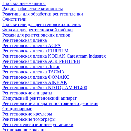
Проявочные машины
Радиографические комплексы
Реактивы для обработки рентгенпленки
Очистители
Проявители для рентгеновских пленок
Фиксаж для рентгеновской плёнки
Резаки для рентгеновских пленок
Рентгеновская плёнка
Рентгеновская пленка AGFA
Рентгеновская пленка FUJIFILM
Рентгеновская пленка KODAK Carestream Industrex
Рентгеновская пленка АСК-РЕНТГЕН
Рентгеновская пленка Литас
Рентгеновская пленка ТАСМА
Рентгеновская пленка ФОМАКС
Рентгеновская плёнка AIKE AK
Рентгеновская плёнка NDTQUAM HT400
Рентгеновские аппараты
Импульсный рентгеновский аппарат
Рентгеновские аппараты постоянного действия
Стационарные
Рентгеновские кроулеры
Рентгеновские томографы
Рентгенотелевизионные установки
Усиливающие экраны