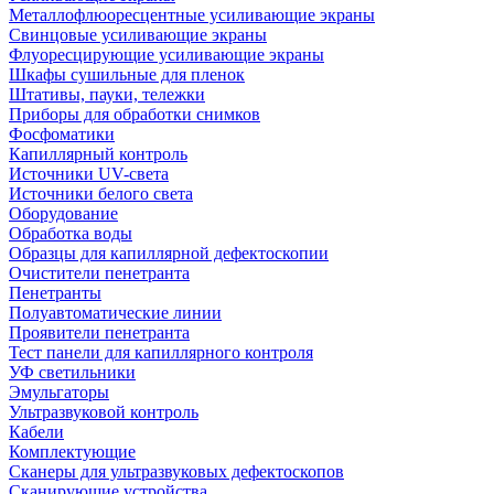
Металлофлюоресцентные усиливающие экраны
Свинцовые усиливающие экраны
Флуоресцирующие усиливающие экраны
Шкафы сушильные для пленок
Штативы, пауки, тележки
Приборы для обработки снимков
Фосфоматики
Капиллярный контроль
Источники UV-света
Источники белого света
Оборудование
Обработка воды
Образцы для капиллярной дефектоскопии
Очистители пенетранта
Пенетранты
Полуавтоматические линии
Проявители пенетранта
Тест панели для капиллярного контроля
УФ светильники
Эмульгаторы
Ультразвуковой контроль
Кабели
Комплектующие
Сканеры для ультразвуковых дефектоскопов
Сканирующие устройства