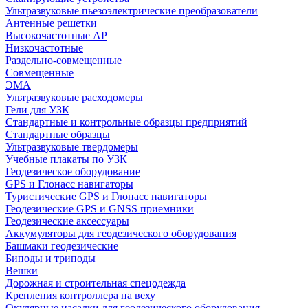
Ультразвуковые пьезоэлектрические преобразователи
Антенные решетки
Высокочастотные АР
Низкочастотные
Раздельно-совмещенные
Совмещенные
ЭМА
Ультразвуковые расходомеры
Гели для УЗК
Стандартные и контрольные образцы предприятий
Стандартные образцы
Ультразвуковые твердомеры
Учебные плакаты по УЗК
Геодезическое оборудование
GPS и Глонасс навигаторы
Туристические GPS и Глонасс навигаторы
Геодезические GPS и GNSS приемники
Геодезические аксессуары
Аккумуляторы для геодезического оборудования
Башмаки геодезические
Биподы и триподы
Вешки
Дорожная и строительная спецодежда
Крепления контроллера на веху
Окулярные насадки для геодезического оборудования