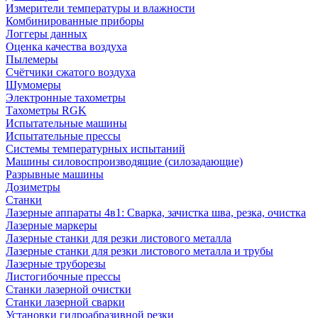
Измерители температуры и влажности
Комбинированные приборы
Логгеры данных
Оценка качества воздуха
Пылемеры
Счётчики сжатого воздуха
Шумомеры
Электронные тахометры
Тахометры RGK
Испытательные машины
Испытательные прессы
Системы температурных испытаний
Машины силовоспроизводящие (силозадающие)
Разрывные машины
Дозиметры
Станки
Лазерные аппараты 4в1: Сварка, зачистка шва, резка, очистка
Лазерные маркеры
Лазерные станки для резки листового металла
Лазерные станки для резки листового металла и трубы
Лазерные труборезы
Листогибочные прессы
Станки лазерной очистки
Станки лазерной сварки
Установки гидроабразивной резки