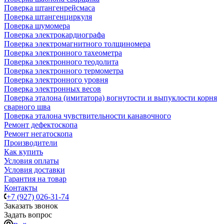
Поверка штангенрейсмаса
Поверка штангенциркуля
Поверка шумомера
Поверка электрокардиографа
Поверка электромагнитного толщиномера
Поверка электронного тахеометра
Поверка электронного теодолита
Поверка электронного термометра
Поверка электронного уровня
Поверка электронных весов
Поверка эталона (имитатора) вогнутости и выпуклости корня
сварного шва
Поверка эталона чувствительности канавочного
Ремонт дефектоскопа
Ремонт негатоскопа
Производители
Как купить
Условия оплаты
Условия доставки
Гарантия на товар
Контакты
+7 (927) 026-31-74
Заказать звонок
Задать вопрос