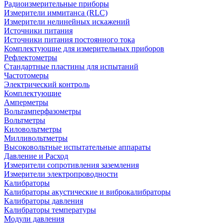
Радиоизмерительные приборы
Измерители иммитанса (RLC)
Измерители нелинейных искажений
Источники питания
Источники питания постоянного тока
Комплектующие для измерительных приборов
Рефлектометры
Стандартные пластины для испытаний
Частотомеры
Электрический контроль
Комплектующие
Амперметры
Вольтамперфазометры
Вольтметры
Киловольтметры
Милливольтметры
Высоковольтные испытательные аппараты
Давление и Расход
Измерители сопротивления заземления
Измерители электропроводности
Калибраторы
Калибраторы акустические и виброкалибраторы
Калибраторы давления
Калибраторы температуры
Модули давления