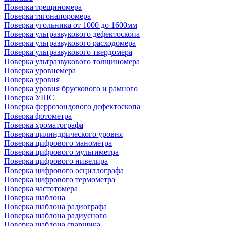
Поверка трещиномера
Поверка тягонапоромера
Поверка угольника от 1000 до 1600мм
Поверка ультразвукового дефектоскопа
Поверка ультразвукового расходомера
Поверка ультразвукового твердомера
Поверка ультразвукового толщиномера
Поверка уровнемера
Поверка уровня
Поверка уровня брускового и рамного
Поверка УШС
Поверка феррозондового дефектоскопа
Поверка фотометра
Поверка хроматографа
Поверка цилиндрического уровня
Поверка цифрового манометра
Поверка цифрового мультиметра
Поверка цифрового нивелира
Поверка цифрового осциллографа
Поверка цифрового термометра
Поверка частотомера
Поверка шаблона
Поверка шаблона радиографа
Поверка шаблона радиусного
Поверка шаблона сварщика