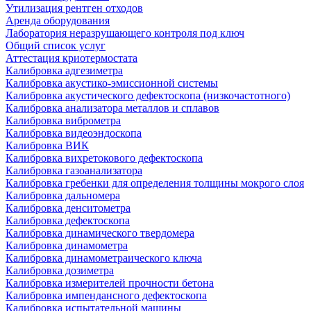
Утилизация рентген отходов
Аренда оборудования
Лаборатория неразрушающего контроля под ключ
Общий список услуг
Аттестация криотермостата
Калибровка адгезиметра
Калибровка акустико-эмиссионной системы
Калибровка акустического дефектоскопа (низкочастотного)
Калибровка анализатора металлов и сплавов
Калибровка виброметра
Калибровка видеоэндоскопа
Калибровка ВИК
Калибровка вихретокового дефектоскопа
Калибровка газоанализатора
Калибровка гребенки для определения толщины мокрого слоя
Калибровка дальномера
Калибровка денситометра
Калибровка дефектоскопа
Калибровка динамического твердомера
Калибровка динамометра
Калибровка динамометраического ключа
Калибровка дозиметра
Калибровка измерителей прочности бетона
Калибровка импендансного дефектоскопа
Калибровка испытательной машины