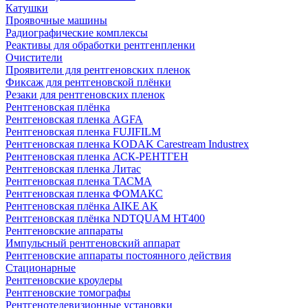
Катушки
Проявочные машины
Радиографические комплексы
Реактивы для обработки рентгенпленки
Очистители
Проявители для рентгеновских пленок
Фиксаж для рентгеновской плёнки
Резаки для рентгеновских пленок
Рентгеновская плёнка
Рентгеновская пленка AGFA
Рентгеновская пленка FUJIFILM
Рентгеновская пленка KODAK Carestream Industrex
Рентгеновская пленка АСК-РЕНТГЕН
Рентгеновская пленка Литас
Рентгеновская пленка ТАСМА
Рентгеновская пленка ФОМАКС
Рентгеновская плёнка AIKE AK
Рентгеновская плёнка NDTQUAM HT400
Рентгеновские аппараты
Импульсный рентгеновский аппарат
Рентгеновские аппараты постоянного действия
Стационарные
Рентгеновские кроулеры
Рентгеновские томографы
Рентгенотелевизионные установки