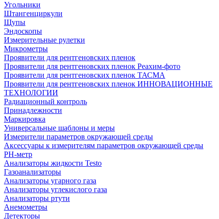
Угольники
Штангенциркули
Щупы
Эндоскопы
Измерительные рулетки
Микрометры
Проявители для рентгеновских пленок
Проявители для рентгеновских пленок Реахим-фото
Проявители для рентгеновских пленок ТАСМА
Проявители для рентгеновских пленок ИННОВАЦИОННЫЕ
ТЕХНОЛОГИИ
Радиационный контроль
Принадлежности
Маркировка
Универсальные шаблоны и меры
Измерители параметров окружающей среды
Аксессуары к измерителям параметров окружающей среды
PH-метр
Анализаторы жидкости Testo
Газоанализаторы
Анализаторы угарного газа
Анализаторы углекислого газа
Анализаторы ртути
Анемометры
Детекторы