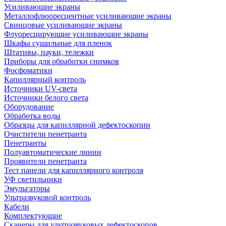
Усиливающие экраны
Металлофлюоресцентные усиливающие экраны
Свинцовые усиливающие экраны
Флуоресцирующие усиливающие экраны
Шкафы сушильные для пленок
Штативы, пауки, тележки
Приборы для обработки снимков
Фосфоматики
Капиллярный контроль
Источники UV-света
Источники белого света
Оборудование
Обработка воды
Образцы для капиллярной дефектоскопии
Очистители пенетранта
Пенетранты
Полуавтоматические линии
Проявители пенетранта
Тест панели для капиллярного контроля
УФ светильники
Эмульгаторы
Ультразвуковой контроль
Кабели
Комплектующие
Сканеры для ультразвуковых дефектоскопов