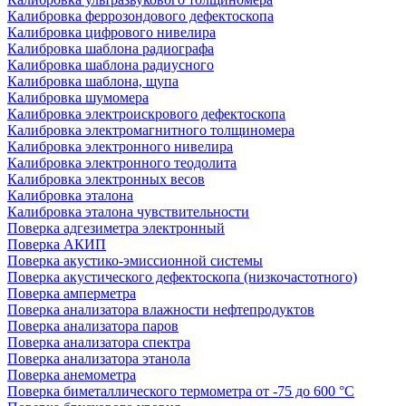
Калибровка феррозондового дефектоскопа
Калибровка цифрового нивелира
Калибровка шаблона радиографа
Калибровка шаблона радиусного
Калибровка шаблона, щупа
Калибровка шумомера
Калибровка электроискрового дефектоскопа
Калибровка электромагнитного толщиномера
Калибровка электронного нивелира
Калибровка электронного теодолита
Калибровка электронных весов
Калибровка эталона
Калибровка эталона чувствительности
Поверка адгезиметра электронный
Поверка АКИП
Поверка акустико-эмиссионной системы
Поверка акустического дефектоскопа (низкочастотного)
Поверка амперметра
Поверка анализатора влажности нефтепродуктов
Поверка анализатора паров
Поверка анализатора спектра
Поверка анализатора этанола
Поверка анемометра
Поверка биметаллического термометра от -75 до 600 °С