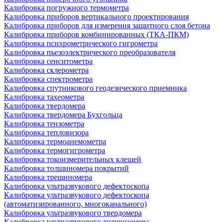
Калибровка погружного термометра
Калибровка приборов вертикального проектирования
Калибровка приборов для измерения защитного слоя бетона
Калибровка приборов комбинированных (ТКА-ПКМ)
Калибровка психрометрического гигрометра
Калибровка пьезоэлектрического преобразователя
Калибровка сенситометра
Калибровка склерометра
Калибровка спектрометра
Калибровка спутникового геодезического приемника
Калибровка тахеометра
Калибровка твердомера
Калибровка твердомера Бухгольца
Калибровка тензометра
Калибровка тепловизора
Калибровка термоанемометра
Калибровка термогигрометра
Калибровка токоизмерительных клещей
Калибровка толщиномера покрытий
Калибровка трещиномера
Калибровка ультразвукового дефектоскопа
Калибровка ультразвукового дефектоскопа
(автоматизированного, многоканального)
Калибровка ультразвукового твердомера
Калибровка ультразвукового толщиномера