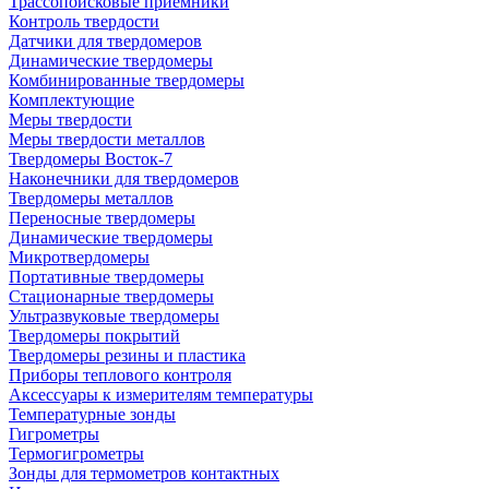
Трассопоисковые приемники
Контроль твердости
Датчики для твердомеров
Динамические твердомеры
Комбинированные твердомеры
Комплектующие
Меры твердости
Меры твердости металлов
Твердомеры Восток-7
Наконечники для твердомеров
Твердомеры металлов
Переносные твердомеры
Динамические твердомеры
Микротвердомеры
Портативные твердомеры
Стационарные твердомеры
Ультразвуковые твердомеры
Твердомеры покрытий
Твердомеры резины и пластика
Приборы теплового контроля
Аксессуары к измерителям температуры
Температурные зонды
Гигрометры
Термогигрометры
Зонды для термометров контактных