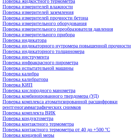
Поверка жидкостного термометра
Поверка измерителей влажности
Поверка измерителей заземления
Поверка измерителей прочности бетона
Поверка измерительного оборудования
Поверка измерительного преобразователя давления
Поверка измерительного прибора
Поверка индикатора
Поверка индикаторного нутромера повышенной прочности
Поверка индикаторного толщиномера
Поверка инструмента
Поверка инфракрасного пирометра
Поверка испытательной машины
Поверка калибра
Поверка калибратора
Поверка КИП
Поверка кислородного манометра
Поверка комбинированного твердомера (УД)
Поверка комплекса атоматизированной расшифровки
рентгеногаммаграфических снимков
Поверка комплекта ВИК
Поверка кондуктометра
Поверка контактного термометра
Поверка контактного термометра от 40 до +500 °С
Поверка концевой меры