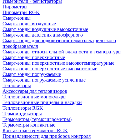
Измерители - регистраторы
Пирометры
Пирометры RGK
Смарт-зонды
Смарт-зонды воздушные
Смарт-зонды воздушные высокоточные
Смарт-зонды давления атмосферного
Смарт-зонды для подключения термоэлектрического
преобразователя
Смарт-зонды относительной влажности и температуры
Смарт-зонды поверхностные
Смарт-зонды поверхностные высокотемпературные
Смарт-зонды поверхностные высокоточные
Смарт-зонды погружаемые
Смарт-зонды погружаемые усиленные
Тепловизоры
Аксессуары для тепловизоров
Тепловизионные монокуляры
Тепловизионные прицелы и насадки
Тепловизоры RGK
Термоиндикаторы
Термометры (термогигрометры)
Термометры контактные
Контактные термометры RGK
Принадлежности для приборов контроля