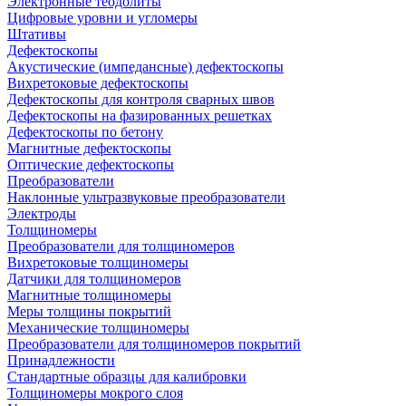
Электронные теодолиты
Цифровые уровни и угломеры
Штативы
Дефектоскопы
Акустические (импедансные) дефектоскопы
Вихретоковые дефектоскопы
Дефектоскопы для контроля сварных швов
Дефектоскопы на фазированных решетках
Дефектоскопы по бетону
Магнитные дефектоскопы
Оптические дефектоскопы
Преобразователи
Наклонные ультразвуковые преобразователи
Электроды
Толщиномеры
Преобразователи для толщиномеров
Вихретоковые толщиномеры
Датчики для толщиномеров
Магнитные толщиномеры
Меры толщины покрытий
Механические толщиномеры
Преобразователи для толщиномеров покрытий
Принадлежности
Стандартные образцы для калибровки
Толщиномеры мокрого слоя