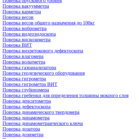
Поверка брускового уровня
Поверка вакуумметра
Поверка варметра
Поверка весов
Поверка весов общего назначения до 100кг
Поверка виброметра
Поверка видеоэндоскопа
Поверка вискозиметра
Поверка ВИТ
Поверка вихретокового дефектоскопа
Поверка влагомера
Поверка вольтметра
Поверка газоанализатора
Поверка геодезического оборудования
Поверка гигрометра
Поверка гигрометра ВИТ
Поверка глубиномера
Поверка гребенки для определения толщины мокрого слоя
Поверка денситометра
Поверка дефектоскопа
Поверка динамического твердомера
Поверка динамометра
Поверка динамометраического ключа
Поверка дозатора
Поверка дозиметра