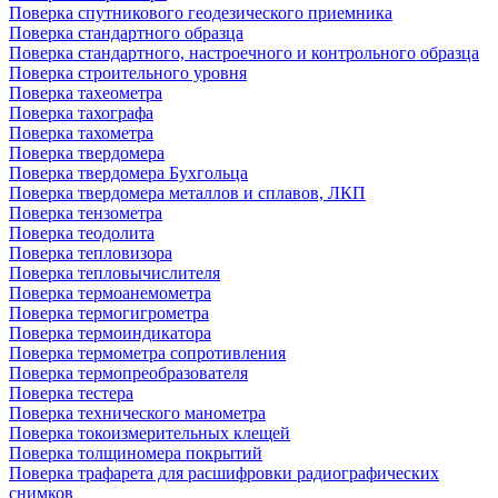
Поверка спутникового геодезического приемника
Поверка стандартного образца
Поверка стандартного, настроечного и контрольного образца
Поверка строительного уровня
Поверка тахеометра
Поверка тахографа
Поверка тахометра
Поверка твердомера
Поверка твердомера Бухгольца
Поверка твердомера металлов и сплавов, ЛКП
Поверка тензометра
Поверка теодолита
Поверка тепловизора
Поверка тепловычислителя
Поверка термоанемометра
Поверка термогигрометра
Поверка термоиндикатора
Поверка термометра сопротивления
Поверка термопреобразователя
Поверка тестера
Поверка технического манометра
Поверка токоизмерительных клещей
Поверка толщиномера покрытий
Поверка трафарета для расшифровки радиографических
снимков