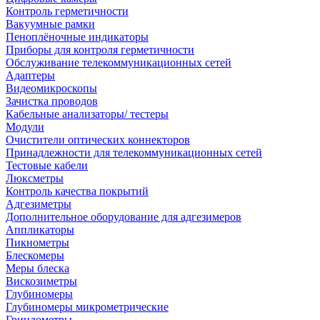
Контроль герметичности
Вакуумные рамки
Пеноплёночные индикаторы
Приборы для контроля герметичности
Обслуживание телекоммуникационных сетей
Адаптеры
Видеомикроскопы
Зачистка проводов
Кабельные анализаторы/ тестеры
Модули
Очистители оптических коннекторов
Принадлежности для телекоммуникационных сетей
Тестовые кабели
Люксметры
Контроль качества покрытий
Адгезиметры
Дополнительное оборудование для адгезимеров
Аппликаторы
Пикнометры
Блескомеры
Меры блеска
Вискозиметры
Глубиномеры
Глубиномеры микрометрические
Гриндометры