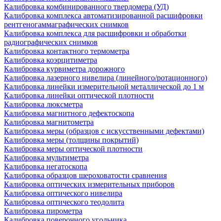
Калибровка комбинированного твердомера (УД)
Калибровка комплекса автоматизированной расшифровки
рентгеногаммаграфических снимков
Калибровка комплекса для расшифровки и обработки
радиографических снимков
Калибровка контактного термометра
Калибровка коэрцитиметра
Калибровка курвиметра дорожного
Калибровка лазерного нивелира (линейного/ротационного)
Калибровка линейки измерительной металлической до 1 м
Калибровка линейки оптической плотности
Калибровка люксметра
Калибровка магнитного дефектоскопа
Калибровка магнитометра
Калибровка меры (образцов с искусственными дефектами)
Калибровка меры (толщины покрытий)
Калибровка меры оптической плотности
Калибровка мультиметра
Калибровка негатоскопа
Калибровка образцов шероховатости сравнения
Калибровка оптических измерительных приборов
Калибровка оптического нивелира
Калибровка оптического теодолита
Калибровка пирометра
Калибровка поверочного угольника