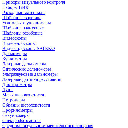
Приборы визуального контроля
Наборы ВИК
Расходные материалы
Шаблоны сварщика
Угломеры и уклономеры
Шаблоны радиусные
Шаблоны резьбовые
Видеоскопы
Видеоэндоскопы
Видеоэндоскопы SATEKO
Дальномеры
Курвиметры
Лазерные дальномеры
Оптические дальномеры
Ультразвуковые дальномеры
Лазерные датчики расстояния
Диоптриметры
Лупы
Меры шероховатости
Нутромеры
Образцы шероховатости
Профилометры
Секундомеры
Спектрофотометры
Средства визуально-измерительного контроля