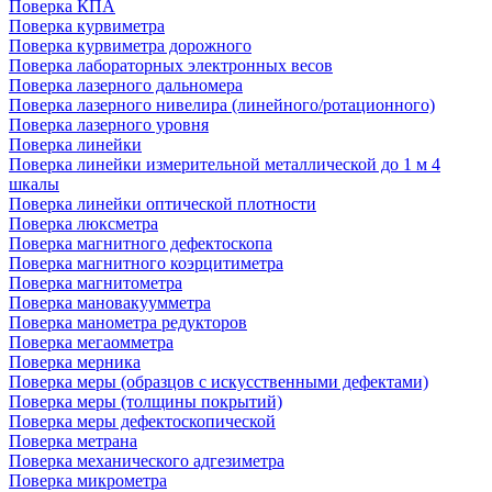
Поверка КПА
Поверка курвиметра
Поверка курвиметра дорожного
Поверка лабораторных электронных весов
Поверка лазерного дальномера
Поверка лазерного нивелира (линейного/ротационного)
Поверка лазерного уровня
Поверка линейки
Поверка линейки измерительной металлической до 1 м 4
шкалы
Поверка линейки оптической плотности
Поверка люксметра
Поверка магнитного дефектоскопа
Поверка магнитного коэрцитиметра
Поверка магнитометра
Поверка мановакуумметра
Поверка манометра редукторов
Поверка мегаомметра
Поверка мерника
Поверка меры (образцов с искусственными дефектами)
Поверка меры (толщины покрытий)
Поверка меры дефектоскопической
Поверка метрана
Поверка механического адгезиметра
Поверка микрометра