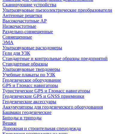
Сканирующие устройства
Ультразвуковые пьезоэлектрические преобразователи
Антенные решетки
Высокочастотные АР
Низкочастотные
Раздельно-совмещенные
Совмещенные
ЭМА
Ультразвуковые расходомеры
Гели для УЗК
Стандартные и контрольные образцы предприятий
Стандартные образцы
Ультразвуковые твердомеры
Учебные плакаты по УЗК
Геодезическое оборудование
GPS и Глонасс навигаторы
Туристические GPS и Глонасс навигаторы
Геодезические GPS и GNSS приемники
Геодезические аксессуары
Аккумуляторы для геодезического оборудования
Башмаки геодезические
Биподы и триподы
Вешки
Дорожная и строительная спецодежда
Крепления контроллера на веху