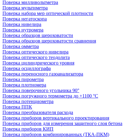
Поверка милливольтметра
Поверка мультиметра
Поверка набора мер оптической плотности
Поверка негатоскопа
Поверка нивелира
Поверка нутромера
Поверка образцов шероховатости
Поверка образцов шероховатости сравнения
Поверка омметра
Поверка оптического нивелира
Поверка оптического теодолита
Поверка цилиндрического уровня
Поверка осциллографа
Поверка переносного газоанализатора
Поверка пирометра
Поверка плотномера
Поверка поверочного угольника 90°
Поверка погружного термометра до +1100 °С
Поверка потенциометра
Поверка ППК
Поверка преобразователя расхода
Поверка приборов вертикального проектирования
Поверка приборов для измерения защитного слоя бетона
Поверка приборов КИП
Поверка приборов комбинированных (ТКА-ПКМ)