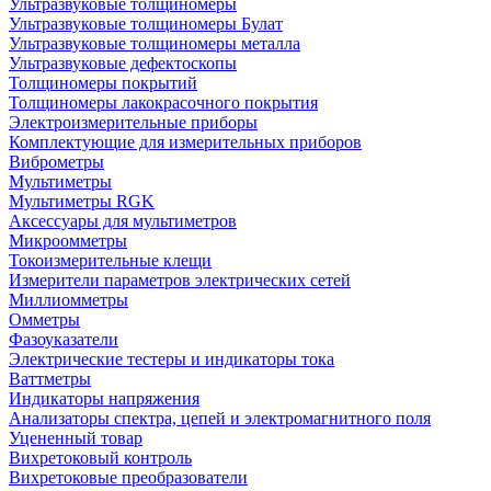
Ультразвуковые толщиномеры
Ультразвуковые толщиномеры Булат
Ультразвуковые толщиномеры металла
Ультразвуковые дефектоскопы
Толщиномеры покрытий
Толщиномеры лакокрасочного покрытия
Электроизмерительные приборы
Комплектующие для измерительных приборов
Виброметры
Мультиметры
Мультиметры RGK
Аксессуары для мультиметров
Микроомметры
Токоизмерительные клещи
Измерители параметров электрических сетей
Миллиомметры
Омметры
Фазоуказатели
Электрические тестеры и индикаторы тока
Ваттметры
Индикаторы напряжения
Анализаторы спектра, цепей и электромагнитного поля
Уцененный товар
Вихретоковый контроль
Вихретоковые преобразователи