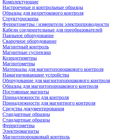
Комплектующие
Настроечные и контрольные образцы
Образцы для вихретокового контроля
Структуроскопы
Ферритометры / измерители электропроводности
Кабели соединительные для преобразователей
Паяльное оборудование
Сварочное оборудование
Магнитный контроль
Магнитные суспензии
Коэрцитиметры
Магнитометры
Материалы для магнитопорошкового контроля
Намагничивающие устройства
Оборудование для магнитопорошкового контроля
Образцы для магнитопорошкового контроля
Постоянные магниты
Принадлежности для контроля
Принадлежности для магнитного контроля
Средства документирования
Стандартные образцы
Стандартные образцы
Ферритометры
Электромагниты
Магнитопорошковый контроль