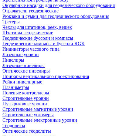
Окулярные насадки для геодезического оборудования
Отражатели геодезические
Рюкзаки и сумки для геодезического оборудования
Трегеры
Чехлы для штативов, реек, вешек
Штативы геодезические
Геодезические буссоли и компасы
Геодезические компасы и буссоли RGK
Индикаторы часового типа
Лазерные уровни
Нивелиры
Лазерные нивелиры
Оптические нивелиры
Приборы вертикального проектирования
Рейки нивелирные
Планиметры
Полевые контроллеры
Строительные уровни
Пузырьковые уровни
Строительные магнитные уровни
Строительные угломеры
Строительные электронные уровни
Теодолиты
Оптические теодолиты