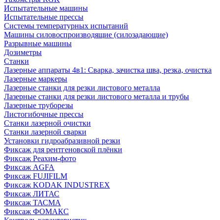
Испытательные машины
Испытательные прессы
Системы температурных испытаний
Машины силовоспроизводящие (силозадающие)
Разрывные машины
Дозиметры
Станки
Лазерные аппараты 4в1: Сварка, зачистка шва, резка, очистка
Лазерные маркеры
Лазерные станки для резки листового металла
Лазерные станки для резки листового металла и трубы
Лазерные труборезы
Листогибочные прессы
Станки лазерной очистки
Станки лазерной сварки
Установки гидроабразивной резки
Фиксаж для рентгеновской плёнки
Фиксаж Реахим-фото
Фиксаж AGFA
Фиксаж FUJIFILM
Фиксаж KODAK INDUSTREX
Фиксаж ЛИТАС
Фиксаж ТАСМА
Фиксаж ФОМАКС