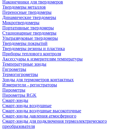
Наконечники для твердомеров
Твердомеры металлов
Переносные твердомеры
Динамические твердомеры
Микротвердомеры
Портативные твердомеры
Стационарные твердомеры
Ультразвуковые твердомеры
Твердомеры покрытий
Твердомеры резины и пластика
Приборы теплового контроля
Аксессуары к измерителям температуры
Температурные зонды
Гигрометры
Термогигрометры
Зонды для термометров контактных
Измерители - регистраторы
Пирометры
Пирометры RGK
Смарт-зонды
Смарт-зонды воздушные
Смарт-зонды воздушные высокоточные
Смарт-зонды давления атмосферного
Смарт-зонды для подключения термоэлектрического
преобразователя