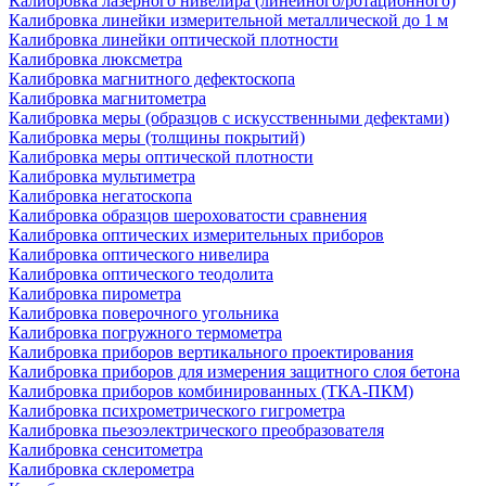
Калибровка лазерного нивелира (линейного/ротационного)
Калибровка линейки измерительной металлической до 1 м
Калибровка линейки оптической плотности
Калибровка люксметра
Калибровка магнитного дефектоскопа
Калибровка магнитометра
Калибровка меры (образцов с искусственными дефектами)
Калибровка меры (толщины покрытий)
Калибровка меры оптической плотности
Калибровка мультиметра
Калибровка негатоскопа
Калибровка образцов шероховатости сравнения
Калибровка оптических измерительных приборов
Калибровка оптического нивелира
Калибровка оптического теодолита
Калибровка пирометра
Калибровка поверочного угольника
Калибровка погружного термометра
Калибровка приборов вертикального проектирования
Калибровка приборов для измерения защитного слоя бетона
Калибровка приборов комбинированных (ТКА-ПКМ)
Калибровка психрометрического гигрометра
Калибровка пьезоэлектрического преобразователя
Калибровка сенситометра
Калибровка склерометра