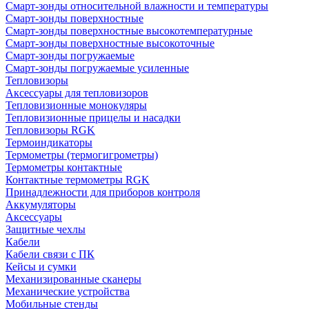
Смарт-зонды относительной влажности и температуры
Смарт-зонды поверхностные
Смарт-зонды поверхностные высокотемпературные
Смарт-зонды поверхностные высокоточные
Смарт-зонды погружаемые
Смарт-зонды погружаемые усиленные
Тепловизоры
Аксессуары для тепловизоров
Тепловизионные монокуляры
Тепловизионные прицелы и насадки
Тепловизоры RGK
Термоиндикаторы
Термометры (термогигрометры)
Термометры контактные
Контактные термометры RGK
Принадлежности для приборов контроля
Аккумуляторы
Аксессуары
Защитные чехлы
Кабели
Кабели связи с ПК
Кейсы и сумки
Механизированные сканеры
Механические устройства
Мобильные стенды