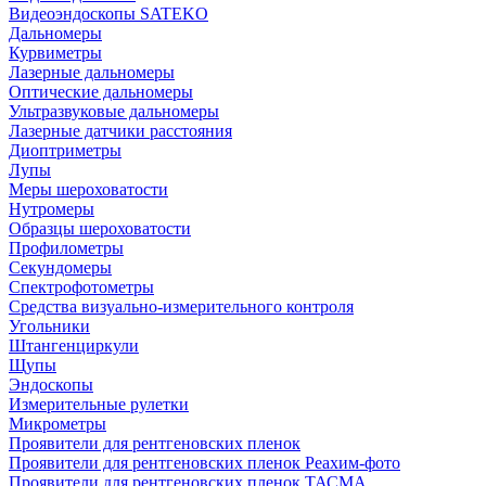
Видеоэндоскопы SATEKO
Дальномеры
Курвиметры
Лазерные дальномеры
Оптические дальномеры
Ультразвуковые дальномеры
Лазерные датчики расстояния
Диоптриметры
Лупы
Меры шероховатости
Нутромеры
Образцы шероховатости
Профилометры
Секундомеры
Спектрофотометры
Средства визуально-измерительного контроля
Угольники
Штангенциркули
Щупы
Эндоскопы
Измерительные рулетки
Микрометры
Проявители для рентгеновских пленок
Проявители для рентгеновских пленок Реахим-фото
Проявители для рентгеновских пленок ТАСМА