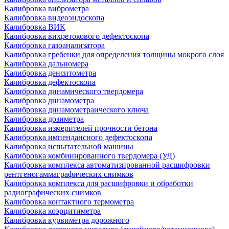
Калибровка виброметра
Калибровка видеоэндоскопа
Калибровка ВИК
Калибровка вихретокового дефектоскопа
Калибровка газоанализатора
Калибровка гребенки для определения толщины мокрого слоя
Калибровка дальномера
Калибровка денситометра
Калибровка дефектоскопа
Калибровка динамического твердомера
Калибровка динамометра
Калибровка динамометраического ключа
Калибровка дозиметра
Калибровка измерителей прочности бетона
Калибровка импендансного дефектоскопа
Калибровка испытательной машины
Калибровка комбинированного твердомера (УД)
Калибровка комплекса автоматизированной расшифровки
рентгеногаммаграфических снимков
Калибровка комплекса для расшифровки и обработки
радиографических снимков
Калибровка контактного термометра
Калибровка коэрцитиметра
Калибровка курвиметра дорожного