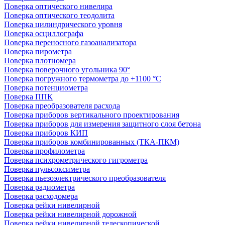
Поверка оптического нивелира
Поверка оптического теодолита
Поверка цилиндрического уровня
Поверка осциллографа
Поверка переносного газоанализатора
Поверка пирометра
Поверка плотномера
Поверка поверочного угольника 90°
Поверка погружного термометра до +1100 °С
Поверка потенциометра
Поверка ППК
Поверка преобразователя расхода
Поверка приборов вертикального проектирования
Поверка приборов для измерения защитного слоя бетона
Поверка приборов КИП
Поверка приборов комбинированных (ТКА-ПКМ)
Поверка профилометра
Поверка психрометрического гигрометра
Поверка пульсоксиметра
Поверка пьезоэлектрического преобразователя
Поверка радиометра
Поверка расходомера
Поверка рейки нивелирной
Поверка рейки нивелирной дорожной
Поверка рейки нивелирной телескопической