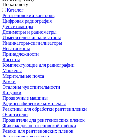
По каталогу
Каталог
Рентгеновский контроль
Цифровая радиография
Денситометры
Дозиметры и радиометры
Измерители-сигнализаторы
Индикаторы-сигнализаторы
Негатоскопы
Принадлежности
Кассеты
Комплектующие для радиографии
Маркеры
Мерительные пояса
Рамки
Эталоны чувствительности
Катушки
Проявочные машины
Радиографические комплексы
Реактивы для обработки рентгенпленки
Очистители
Проявители для рентгеновских пленок
Фиксаж для рентгеновской плёнки
Резаки для рентгеновских пленок
Рентгеновская плёнка