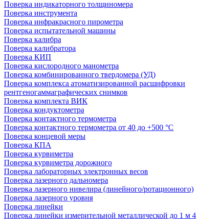
Поверка индикаторного толщиномера
Поверка инструмента
Поверка инфракрасного пирометра
Поверка испытательной машины
Поверка калибра
Поверка калибратора
Поверка КИП
Поверка кислородного манометра
Поверка комбинированного твердомера (УД)
Поверка комплекса атоматизированной расшифровки
рентгеногаммаграфических снимков
Поверка комплекта ВИК
Поверка кондуктометра
Поверка контактного термометра
Поверка контактного термометра от 40 до +500 °С
Поверка концевой меры
Поверка КПА
Поверка курвиметра
Поверка курвиметра дорожного
Поверка лабораторных электронных весов
Поверка лазерного дальномера
Поверка лазерного нивелира (линейного/ротационного)
Поверка лазерного уровня
Поверка линейки
Поверка линейки измерительной металлической до 1 м 4