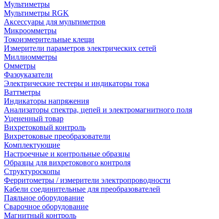
Мультиметры
Мультиметры RGK
Аксессуары для мультиметров
Микроомметры
Токоизмерительные клещи
Измерители параметров электрических сетей
Миллиомметры
Омметры
Фазоуказатели
Электрические тестеры и индикаторы тока
Ваттметры
Индикаторы напряжения
Анализаторы спектра, цепей и электромагнитного поля
Уцененный товар
Вихретоковый контроль
Вихретоковые преобразователи
Комплектующие
Настроечные и контрольные образцы
Образцы для вихретокового контроля
Структуроскопы
Ферритометры / измерители электропроводности
Кабели соединительные для преобразователей
Паяльное оборудование
Сварочное оборудование
Магнитный контроль