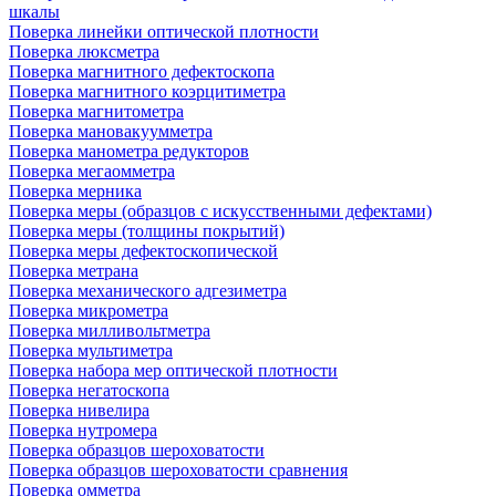
шкалы
Поверка линейки оптической плотности
Поверка люксметра
Поверка магнитного дефектоскопа
Поверка магнитного коэрцитиметра
Поверка магнитометра
Поверка мановакуумметра
Поверка манометра редукторов
Поверка мегаомметра
Поверка мерника
Поверка меры (образцов с искусственными дефектами)
Поверка меры (толщины покрытий)
Поверка меры дефектоскопической
Поверка метрана
Поверка механического адгезиметра
Поверка микрометра
Поверка милливольтметра
Поверка мультиметра
Поверка набора мер оптической плотности
Поверка негатоскопа
Поверка нивелира
Поверка нутромера
Поверка образцов шероховатости
Поверка образцов шероховатости сравнения
Поверка омметра