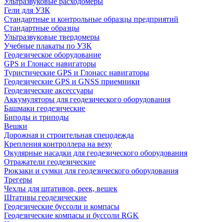
Ультразвуковые расходомеры
Гели для УЗК
Стандартные и контрольные образцы предприятий
Стандартные образцы
Ультразвуковые твердомеры
Учебные плакаты по УЗК
Геодезическое оборудование
GPS и Глонасс навигаторы
Туристические GPS и Глонасс навигаторы
Геодезические GPS и GNSS приемники
Геодезические аксессуары
Аккумуляторы для геодезического оборудования
Башмаки геодезические
Биподы и триподы
Вешки
Дорожная и строительная спецодежда
Крепления контроллера на веху
Окулярные насадки для геодезического оборудования
Отражатели геодезические
Рюкзаки и сумки для геодезического оборудования
Трегеры
Чехлы для штативов, реек, вешек
Штативы геодезические
Геодезические буссоли и компасы
Геодезические компасы и буссоли RGK