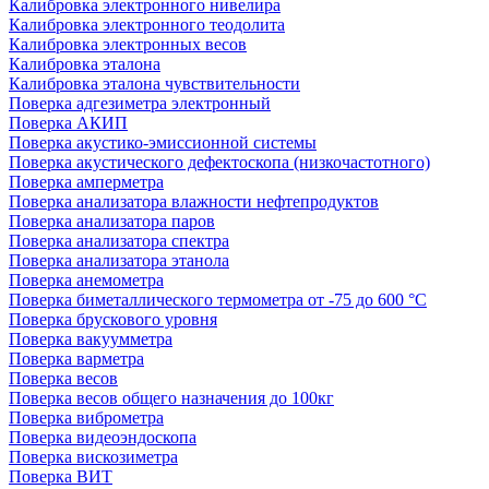
Калибровка электронного нивелира
Калибровка электронного теодолита
Калибровка электронных весов
Калибровка эталона
Калибровка эталона чувствительности
Поверка адгезиметра электронный
Поверка АКИП
Поверка акустико-эмиссионной системы
Поверка акустического дефектоскопа (низкочастотного)
Поверка амперметра
Поверка анализатора влажности нефтепродуктов
Поверка анализатора паров
Поверка анализатора спектра
Поверка анализатора этанола
Поверка анемометра
Поверка биметаллического термометра от -75 до 600 °С
Поверка брускового уровня
Поверка вакуумметра
Поверка варметра
Поверка весов
Поверка весов общего назначения до 100кг
Поверка виброметра
Поверка видеоэндоскопа
Поверка вискозиметра
Поверка ВИТ