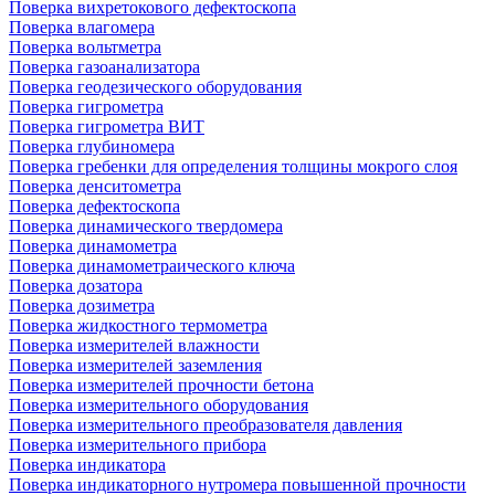
Поверка вихретокового дефектоскопа
Поверка влагомера
Поверка вольтметра
Поверка газоанализатора
Поверка геодезического оборудования
Поверка гигрометра
Поверка гигрометра ВИТ
Поверка глубиномера
Поверка гребенки для определения толщины мокрого слоя
Поверка денситометра
Поверка дефектоскопа
Поверка динамического твердомера
Поверка динамометра
Поверка динамометраического ключа
Поверка дозатора
Поверка дозиметра
Поверка жидкостного термометра
Поверка измерителей влажности
Поверка измерителей заземления
Поверка измерителей прочности бетона
Поверка измерительного оборудования
Поверка измерительного преобразователя давления
Поверка измерительного прибора
Поверка индикатора
Поверка индикаторного нутромера повышенной прочности