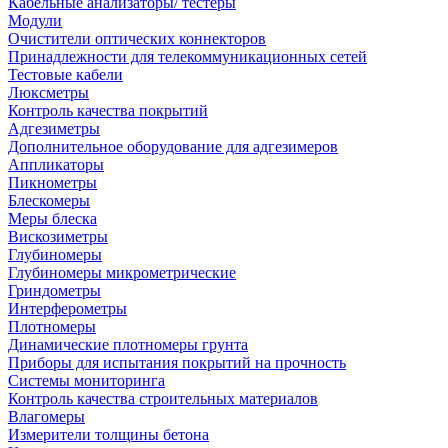
Кабельные анализаторы/ тестеры
Модули
Очистители оптических коннекторов
Принадлежности для телекоммуникационных сетей
Тестовые кабели
Люксметры
Контроль качества покрытий
Адгезиметры
Дополнительное оборудование для адгезимеров
Аппликаторы
Пикнометры
Блескомеры
Меры блеска
Вискозиметры
Глубиномеры
Глубиномеры микрометрические
Гриндометры
Интерферометры
Плотномеры
Динамические плотномеры грунта
Приборы для испытания покрытий на прочность
Системы мониторинга
Контроль качества строительных материалов
Влагомеры
Измерители толщины бетона