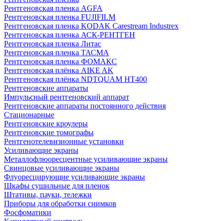
Рентгеновская пленка AGFA
Рентгеновская пленка FUJIFILM
Рентгеновская пленка KODAK Carestream Industrex
Рентгеновская пленка АСК-РЕНТГЕН
Рентгеновская пленка Литас
Рентгеновская пленка ТАСМА
Рентгеновская пленка ФОМАКС
Рентгеновская плёнка AIKE AK
Рентгеновская плёнка NDTQUAM HT400
Рентгеновские аппараты
Импульсный рентгеновский аппарат
Рентгеновские аппараты постоянного действия
Стационарные
Рентгеновские кроулеры
Рентгеновские томографы
Рентгенотелевизионные установки
Усиливающие экраны
Металлофлюоресцентные усиливающие экраны
Свинцовые усиливающие экраны
Флуоресцирующие усиливающие экраны
Шкафы сушильные для пленок
Штативы, пауки, тележки
Приборы для обработки снимков
Фосфоматики