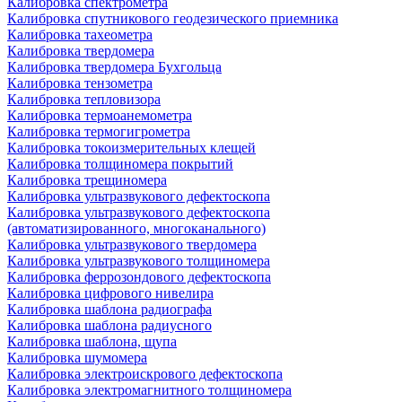
Калибровка спектрометра
Калибровка спутникового геодезического приемника
Калибровка тахеометра
Калибровка твердомера
Калибровка твердомера Бухгольца
Калибровка тензометра
Калибровка тепловизора
Калибровка термоанемометра
Калибровка термогигрометра
Калибровка токоизмерительных клещей
Калибровка толщиномера покрытий
Калибровка трещиномера
Калибровка ультразвукового дефектоскопа
Калибровка ультразвукового дефектоскопа
(автоматизированного, многоканального)
Калибровка ультразвукового твердомера
Калибровка ультразвукового толщиномера
Калибровка феррозондового дефектоскопа
Калибровка цифрового нивелира
Калибровка шаблона радиографа
Калибровка шаблона радиусного
Калибровка шаблона, щупа
Калибровка шумомера
Калибровка электроискрового дефектоскопа
Калибровка электромагнитного толщиномера