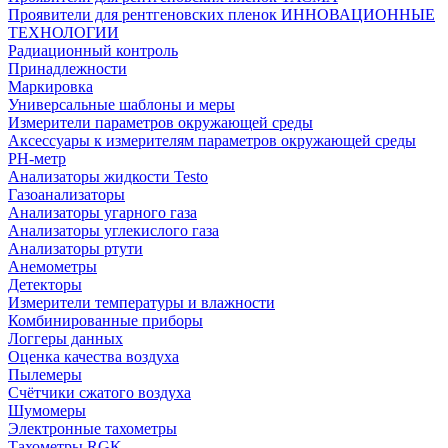
Проявители для рентгеновских пленок ИННОВАЦИОННЫЕ
ТЕХНОЛОГИИ
Радиационный контроль
Принадлежности
Маркировка
Универсальные шаблоны и меры
Измерители параметров окружающей среды
Аксессуары к измерителям параметров окружающей среды
PH-метр
Анализаторы жидкости Testo
Газоанализаторы
Анализаторы угарного газа
Анализаторы углекислого газа
Анализаторы ртути
Анемометры
Детекторы
Измерители температуры и влажности
Комбинированные приборы
Логгеры данных
Оценка качества воздуха
Пылемеры
Счётчики сжатого воздуха
Шумомеры
Электронные тахометры
Тахометры RGK