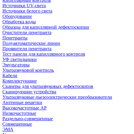
Капиллярный контроль
Источники UV-света
Источники белого света
Оборудование
Обработка воды
Образцы для капиллярной дефектоскопии
Очистители пенетранта
Пенетранты
Полуавтоматические линии
Проявители пенетранта
Тест панели для капиллярного контроля
УФ светильники
Эмульгаторы
Ультразвуковой контроль
Кабели
Комплектующие
Сканеры для ультразвуковых дефектоскопов
Сканирующие устройства
Ультразвуковые пьезоэлектрические преобразователи
Антенные решетки
Высокочастотные АР
Низкочастотные
Раздельно-совмещенные
Совмещенные
ЭМА