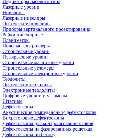
Индикаторы часового типа
Лазерные уровни
Нивелиры
Лазерные нивелиры
Оптические нивелиры
Приборы вертикального проектирования
Рейки нивелирные
Планиметры
Полевые контроллеры
Строительные уровни
Пузырьковые уровни
Строительные магнитные уровни
Строительные угломеры
Строительные электронные уровни
Теодолиты
Оптические теодолиты
Электронные теодолиты
Цифровые уровни и угломеры
Штативы
Дефектоскопы
Акустические (импедансные) дефектоскопы
Вихретоковые дефектоскопы
Дефектоскопы для контроля сварных швов
Дефектоскопы на фазированных решетках
Дефектоскопы по бетону