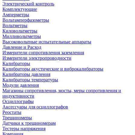
Электрический контроль
Комплектующие
Амперметры
Вольтамперфазометры
Вольтметры
Киловольтметры
Милливольтметры
Высоковольтные испытательные аппараты
Давление и Расход
Измерители сопротивления заземления
Измерители электропроводности
Калибраторы
Калибраторы акустические и виброкалибраторы
Калибраторы давления
Калибраторы температуры
Модули давления
Магазины сопротивления, мосты, меры сопротивления и
индуктивности
Осциллографы
Аксессуары для осциллографов
Реостаты
Трещиномеры
Датчики к трещиномерам
Тестеры напряжения
Компания