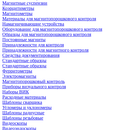
Магнитные суспензии
Коэрцитиметры
Магнитометры
Материалы для магнитопорошкового контроля
Намагничивающие устройства
Оборудование для магнитопорошкового контроля
Образцы для магнитопорошкового контроля
Постоянные магниты
Принадлежности для контроля
Принадлежности для магнитного контроля
Средства документирования
Стандартные образцы
Стандартные образцы
Ферритометры
Электромагниты
Магнитопорошковый контроль
Приборы визуального контроля
Наборы ВИК
Расходные материалы
Шаблоны сварщика
Угломеры и уклономеры
Шаблоны радиусные
Шаблоны резьбовые
Видеоскопы
Видеоэндоскопы