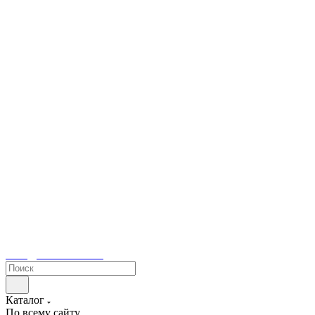
sales@tetacontrol.ru
Каталог
По всему сайту