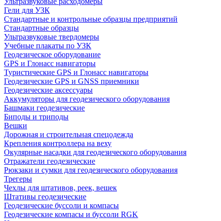
Ультразвуковые расходомеры
Гели для УЗК
Стандартные и контрольные образцы предприятий
Стандартные образцы
Ультразвуковые твердомеры
Учебные плакаты по УЗК
Геодезическое оборудование
GPS и Глонасс навигаторы
Туристические GPS и Глонасс навигаторы
Геодезические GPS и GNSS приемники
Геодезические аксессуары
Аккумуляторы для геодезического оборудования
Башмаки геодезические
Биподы и триподы
Вешки
Дорожная и строительная спецодежда
Крепления контроллера на веху
Окулярные насадки для геодезического оборудования
Отражатели геодезические
Рюкзаки и сумки для геодезического оборудования
Трегеры
Чехлы для штативов, реек, вешек
Штативы геодезические
Геодезические буссоли и компасы
Геодезические компасы и буссоли RGK