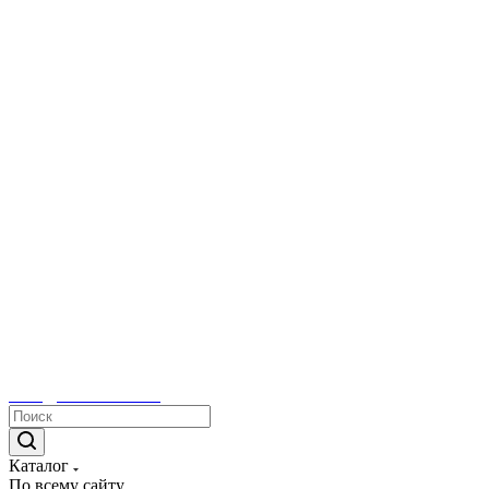
sales@tetacontrol.ru
Каталог
По всему сайту