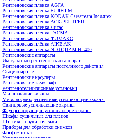
Рентгеновская пленка AGFA
Рентгеновская пленка FUJIFILM
Рентгеновская пленка KODAK Carestream Industrex
Рентгеновская пленка АСК-РЕНТГЕН
Рентгеновская пленка Литас
Рентгеновская пленка ТАСМА
Рентгеновская пленка ФОМАКС
Рентгеновская плёнка AIKE AK
Рентгеновская плёнка NDTQUAM HT400
Рентгеновские аппараты
Импульсный рентгеновский аппарат
Рентгеновские аппараты постоянного действия
Стационарные
Рентгеновские кроулеры
Рентгеновские томографы
Рентгенотелевизионные установки
Усиливающие экраны
Металлофлюоресцентные усиливающие экраны
Свинцовые усиливающие экраны
Флуоресцирующие усиливающие экраны
Шкафы сушильные для пленок
Штативы, пауки, тележки
Приборы для обработки снимков
Фосфоматики