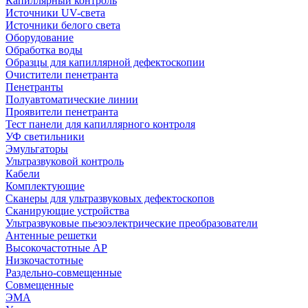
Капиллярный контроль
Источники UV-света
Источники белого света
Оборудование
Обработка воды
Образцы для капиллярной дефектоскопии
Очистители пенетранта
Пенетранты
Полуавтоматические линии
Проявители пенетранта
Тест панели для капиллярного контроля
УФ светильники
Эмульгаторы
Ультразвуковой контроль
Кабели
Комплектующие
Сканеры для ультразвуковых дефектоскопов
Сканирующие устройства
Ультразвуковые пьезоэлектрические преобразователи
Антенные решетки
Высокочастотные АР
Низкочастотные
Раздельно-совмещенные
Совмещенные
ЭМА