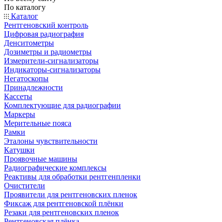
По каталогу
Каталог
Рентгеновский контроль
Цифровая радиография
Денситометры
Дозиметры и радиометры
Измерители-сигнализаторы
Индикаторы-сигнализаторы
Негатоскопы
Принадлежности
Кассеты
Комплектующие для радиографии
Маркеры
Мерительные пояса
Рамки
Эталоны чувствительности
Катушки
Проявочные машины
Радиографические комплексы
Реактивы для обработки рентгенпленки
Очистители
Проявители для рентгеновских пленок
Фиксаж для рентгеновской плёнки
Резаки для рентгеновских пленок
Рентгеновская плёнка