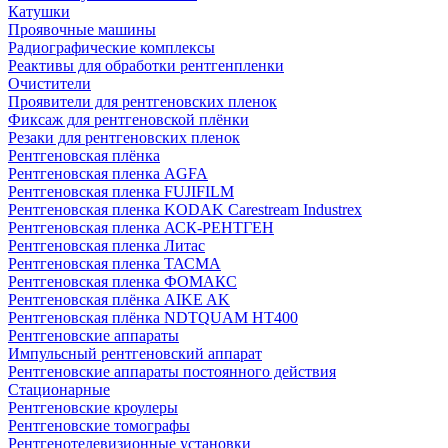
Катушки
Проявочные машины
Радиографические комплексы
Реактивы для обработки рентгенпленки
Очистители
Проявители для рентгеновских пленок
Фиксаж для рентгеновской плёнки
Резаки для рентгеновских пленок
Рентгеновская плёнка
Рентгеновская пленка AGFA
Рентгеновская пленка FUJIFILM
Рентгеновская пленка KODAK Carestream Industrex
Рентгеновская пленка АСК-РЕНТГЕН
Рентгеновская пленка Литас
Рентгеновская пленка ТАСМА
Рентгеновская пленка ФОМАКС
Рентгеновская плёнка AIKE AK
Рентгеновская плёнка NDTQUAM HT400
Рентгеновские аппараты
Импульсный рентгеновский аппарат
Рентгеновские аппараты постоянного действия
Стационарные
Рентгеновские кроулеры
Рентгеновские томографы
Рентгенотелевизионные установки