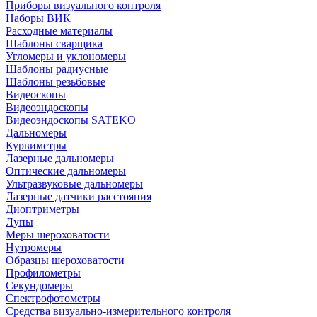
Приборы визуального контроля
Наборы ВИК
Расходные материалы
Шаблоны сварщика
Угломеры и уклономеры
Шаблоны радиусные
Шаблоны резьбовые
Видеоскопы
Видеоэндоскопы
Видеоэндоскопы SATEKO
Дальномеры
Курвиметры
Лазерные дальномеры
Оптические дальномеры
Ультразвуковые дальномеры
Лазерные датчики расстояния
Диоптриметры
Лупы
Меры шероховатости
Нутромеры
Образцы шероховатости
Профилометры
Секундомеры
Спектрофотометры
Средства визуально-измерительного контроля