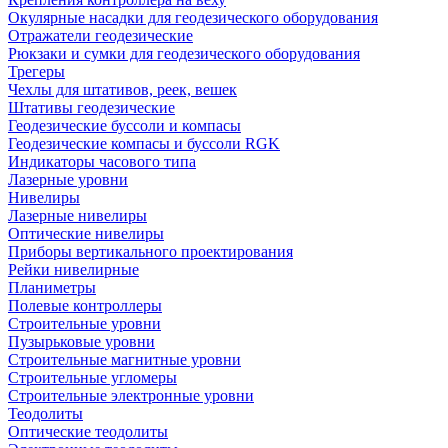
Окулярные насадки для геодезического оборудования
Отражатели геодезические
Рюкзаки и сумки для геодезического оборудования
Трегеры
Чехлы для штативов, реек, вешек
Штативы геодезические
Геодезические буссоли и компасы
Геодезические компасы и буссоли RGK
Индикаторы часового типа
Лазерные уровни
Нивелиры
Лазерные нивелиры
Оптические нивелиры
Приборы вертикального проектирования
Рейки нивелирные
Планиметры
Полевые контроллеры
Строительные уровни
Пузырьковые уровни
Строительные магнитные уровни
Строительные угломеры
Строительные электронные уровни
Теодолиты
Оптические теодолиты