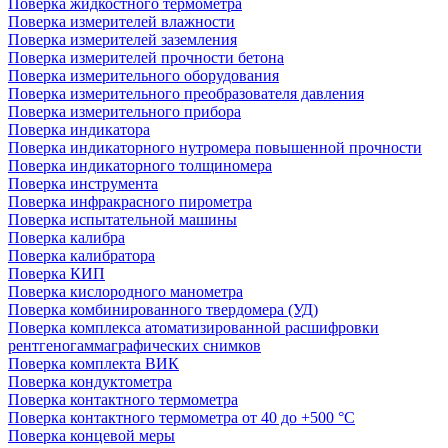
Поверка жидкостного термометра
Поверка измерителей влажности
Поверка измерителей заземления
Поверка измерителей прочности бетона
Поверка измерительного оборудования
Поверка измерительного преобразователя давления
Поверка измерительного прибора
Поверка индикатора
Поверка индикаторного нутромера повышенной прочности
Поверка индикаторного толщиномера
Поверка инструмента
Поверка инфракрасного пирометра
Поверка испытательной машины
Поверка калибра
Поверка калибратора
Поверка КИП
Поверка кислородного манометра
Поверка комбинированного твердомера (УД)
Поверка комплекса атоматизированной расшифровки
рентгеногаммаграфических снимков
Поверка комплекта ВИК
Поверка кондуктометра
Поверка контактного термометра
Поверка контактного термометра от 40 до +500 °С
Поверка концевой меры