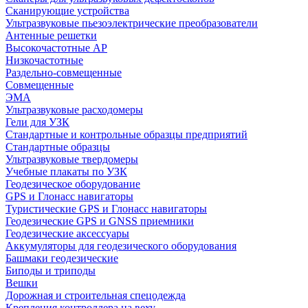
Сканирующие устройства
Ультразвуковые пьезоэлектрические преобразователи
Антенные решетки
Высокочастотные АР
Низкочастотные
Раздельно-совмещенные
Совмещенные
ЭМА
Ультразвуковые расходомеры
Гели для УЗК
Стандартные и контрольные образцы предприятий
Стандартные образцы
Ультразвуковые твердомеры
Учебные плакаты по УЗК
Геодезическое оборудование
GPS и Глонасс навигаторы
Туристические GPS и Глонасс навигаторы
Геодезические GPS и GNSS приемники
Геодезические аксессуары
Аккумуляторы для геодезического оборудования
Башмаки геодезические
Биподы и триподы
Вешки
Дорожная и строительная спецодежда
Крепления контроллера на веху