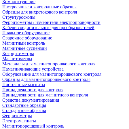
Комплектующие
Настроечные и контрольные образцы
Образцы для вихретокового контроля
Структуроскопы
Ферритометры / измерители электропроводности
Кабели соединительные для преобразователей
Паяльное оборудование
Сварочное оборудование
Магнитный контроль
Магнитные суспензии
Коэрцитиметры
Магнитометры
Материалы для магнитопорошкового контроля
Намагничивающие устройства
Оборудование для магнитопорошкового контроля
Образцы для магнитопорошкового контроля
Постоянные магниты
Принадлежности для контроля
Принадлежности для магнитного контроля
Средства документирования
Стандартные образцы
Стандартные образцы
Ферритометры
Электромагниты
Магнитопорошковый контроль