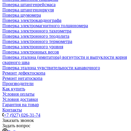
Поверка штангенрейсмаса
Поверка штангенциркуля
Поверка шумомера
Поверка электрокардиографа
Поверка электромагнитного толщиномера
Поверка электронного тахеометра
Поверка электронного теодолита
Поверка электронного термометра
Поверка электронного уровня
Поверка электронных весов
Поверка эталона (имитатора) вогнутости и выпуклости корня
сварного шва
Поверка эталона чувствительности канавочного
Ремонт дефектоскопа
Ремонт негатоскопа
Производители
Как купить
Условия оплаты
Условия доставки
Гарантия на товар
Контакты
+7 (927) 026-31-74
Заказать звонок
Задать вопрос