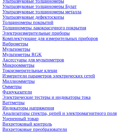
Ультразвуковые толщиномеры
Ультразвуковые толщиномеры Булат
Ультразвуковые толщиномеры металла
Ультразвуковые дефектоскопы
Толщиномеры покрытий
Толщиномеры лакокрасочного покрытия
Электроизмерительные приборы
Комплектующие для измерительных приборов
Виброметры
Мультиметры
Мультиметры RGK
Аксессуары для мультиметров
Микроомметры
Токоизмерительные клещи
Измерители параметров электрических сетей
Миллиомметры
Омметры
Фазоуказатели
Электрические тестеры и индикаторы тока
Ваттметры
Индикаторы напряжения
Анализаторы спектра, цепей и электромагнитного поля
Уцененный товар
Вихретоковый контроль
Вихретоковые преобразователи