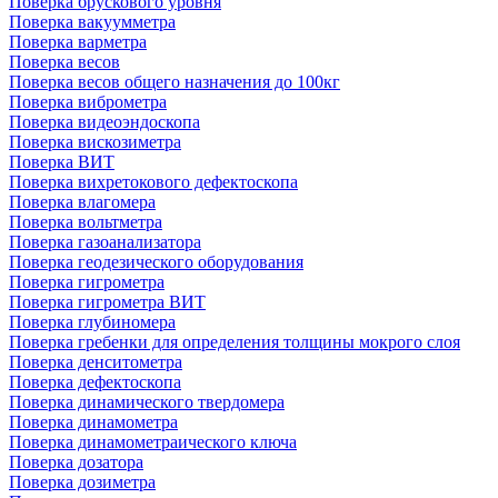
Поверка брускового уровня
Поверка вакуумметра
Поверка варметра
Поверка весов
Поверка весов общего назначения до 100кг
Поверка виброметра
Поверка видеоэндоскопа
Поверка вискозиметра
Поверка ВИТ
Поверка вихретокового дефектоскопа
Поверка влагомера
Поверка вольтметра
Поверка газоанализатора
Поверка геодезического оборудования
Поверка гигрометра
Поверка гигрометра ВИТ
Поверка глубиномера
Поверка гребенки для определения толщины мокрого слоя
Поверка денситометра
Поверка дефектоскопа
Поверка динамического твердомера
Поверка динамометра
Поверка динамометраического ключа
Поверка дозатора
Поверка дозиметра