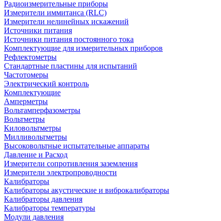
Радиоизмерительные приборы
Измерители иммитанса (RLC)
Измерители нелинейных искажений
Источники питания
Источники питания постоянного тока
Комплектующие для измерительных приборов
Рефлектометры
Стандартные пластины для испытаний
Частотомеры
Электрический контроль
Комплектующие
Амперметры
Вольтамперфазометры
Вольтметры
Киловольтметры
Милливольтметры
Высоковольтные испытательные аппараты
Давление и Расход
Измерители сопротивления заземления
Измерители электропроводности
Калибраторы
Калибраторы акустические и виброкалибраторы
Калибраторы давления
Калибраторы температуры
Модули давления