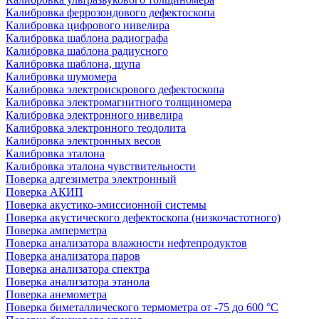
Калибровка феррозондового дефектоскопа
Калибровка цифрового нивелира
Калибровка шаблона радиографа
Калибровка шаблона радиусного
Калибровка шаблона, щупа
Калибровка шумомера
Калибровка электроискрового дефектоскопа
Калибровка электромагнитного толщиномера
Калибровка электронного нивелира
Калибровка электронного теодолита
Калибровка электронных весов
Калибровка эталона
Калибровка эталона чувствительности
Поверка адгезиметра электронный
Поверка АКИП
Поверка акустико-эмиссионной системы
Поверка акустического дефектоскопа (низкочастотного)
Поверка амперметра
Поверка анализатора влажности нефтепродуктов
Поверка анализатора паров
Поверка анализатора спектра
Поверка анализатора этанола
Поверка анемометра
Поверка биметаллического термометра от -75 до 600 °С