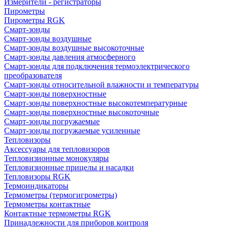
Измерители - регистраторы
Пирометры
Пирометры RGK
Смарт-зонды
Смарт-зонды воздушные
Смарт-зонды воздушные высокоточные
Смарт-зонды давления атмосферного
Смарт-зонды для подключения термоэлектрического
преобразователя
Смарт-зонды относительной влажности и температуры
Смарт-зонды поверхностные
Смарт-зонды поверхностные высокотемпературные
Смарт-зонды поверхностные высокоточные
Смарт-зонды погружаемые
Смарт-зонды погружаемые усиленные
Тепловизоры
Аксессуары для тепловизоров
Тепловизионные монокуляры
Тепловизионные прицелы и насадки
Тепловизоры RGK
Термоиндикаторы
Термометры (термогигрометры)
Термометры контактные
Контактные термометры RGK
Принадлежности для приборов контроля