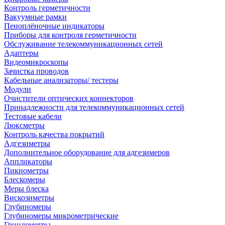
Контроль герметичности
Вакуумные рамки
Пеноплёночные индикаторы
Приборы для контроля герметичности
Обслуживание телекоммуникационных сетей
Адаптеры
Видеомикроскопы
Зачистка проводов
Кабельные анализаторы/ тестеры
Модули
Очистители оптических коннекторов
Принадлежности для телекоммуникационных сетей
Тестовые кабели
Люксметры
Контроль качества покрытий
Адгезиметры
Дополнительное оборудование для адгезимеров
Аппликаторы
Пикнометры
Блескомеры
Меры блеска
Вискозиметры
Глубиномеры
Глубиномеры микрометрические
Гриндометры