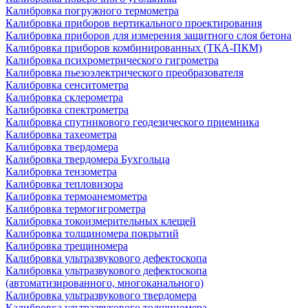
Калибровка погружного термометра
Калибровка приборов вертикального проектирования
Калибровка приборов для измерения защитного слоя бетона
Калибровка приборов комбинированных (ТКА-ПКМ)
Калибровка психрометрического гигрометра
Калибровка пьезоэлектрического преобразователя
Калибровка сенситометра
Калибровка склерометра
Калибровка спектрометра
Калибровка спутникового геодезического приемника
Калибровка тахеометра
Калибровка твердомера
Калибровка твердомера Бухгольца
Калибровка тензометра
Калибровка тепловизора
Калибровка термоанемометра
Калибровка термогигрометра
Калибровка токоизмерительных клещей
Калибровка толщиномера покрытий
Калибровка трещиномера
Калибровка ультразвукового дефектоскопа
Калибровка ультразвукового дефектоскопа
(автоматизированного, многоканального)
Калибровка ультразвукового твердомера
Калибровка ультразвукового толщиномера