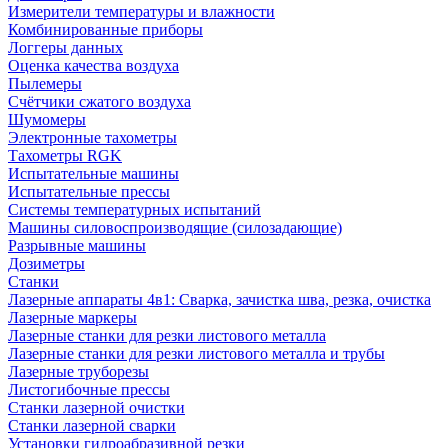
Измерители температуры и влажности
Комбинированные приборы
Логгеры данных
Оценка качества воздуха
Пылемеры
Счётчики сжатого воздуха
Шумомеры
Электронные тахометры
Тахометры RGK
Испытательные машины
Испытательные прессы
Системы температурных испытаний
Машины силовоспроизводящие (силозадающие)
Разрывные машины
Дозиметры
Станки
Лазерные аппараты 4в1: Сварка, зачистка шва, резка, очистка
Лазерные маркеры
Лазерные станки для резки листового металла
Лазерные станки для резки листового металла и трубы
Лазерные труборезы
Листогибочные прессы
Станки лазерной очистки
Станки лазерной сварки
Установки гидроабразивной резки