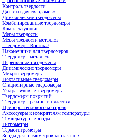
Трассопоисковые приемники
Контроль твердости
Датчики для твердомеров
Динамические твердомеры
Комбинированные твердомеры
Комплектующие
Меры твердости
Меры твердости металлов
Твердомеры Восток-7
Наконечники для твердомеров
Твердомеры металлов
Переносные твердомеры
Динамические твердомеры
Микротвердомеры
Портативные твердомеры
Стационарные твердомеры
Ультразвуковые твердомеры
Твердомеры покрытий
Твердомеры резины и пластика
Приборы теплового контроля
Аксессуары к измерителям температуры
Температурные зонды
Гигрометры
Термогигрометры
Зонды для термометров контактных