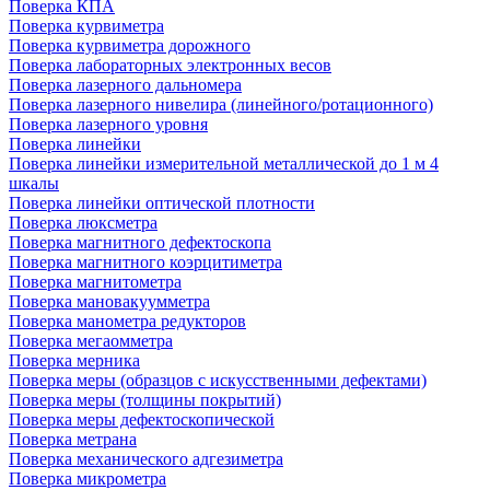
Поверка КПА
Поверка курвиметра
Поверка курвиметра дорожного
Поверка лабораторных электронных весов
Поверка лазерного дальномера
Поверка лазерного нивелира (линейного/ротационного)
Поверка лазерного уровня
Поверка линейки
Поверка линейки измерительной металлической до 1 м 4
шкалы
Поверка линейки оптической плотности
Поверка люксметра
Поверка магнитного дефектоскопа
Поверка магнитного коэрцитиметра
Поверка магнитометра
Поверка мановакуумметра
Поверка манометра редукторов
Поверка мегаомметра
Поверка мерника
Поверка меры (образцов с искусственными дефектами)
Поверка меры (толщины покрытий)
Поверка меры дефектоскопической
Поверка метрана
Поверка механического адгезиметра
Поверка микрометра