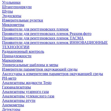
Угольники
Штангенциркули
Щупы
Эндоскопы
Измерительные рулетки
Микрометры
Проявители для рентгеновских пленок
Проявители для рентгеновских пленок Реахим-фото
Проявители для рентгеновских пленок ТАСМА
Проявители для рентгеновских пленок ИННОВАЦИОННЫЕ
ТЕХНОЛОГИИ
Радиационный контроль
Принадлежности
Маркировка
Универсальные шаблоны и меры
Измерители параметров окружающей среды
Аксессуары к измерителям параметров окружающей среды
PH-метр
Анализаторы жидкости Testo
Газоанализаторы
Анализаторы угарного газа
Анализаторы углекислого газа
Анализаторы ртути
Анемометры
Детекторы