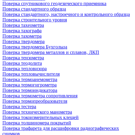
Поверка спутникового геодезического приемника
Поверка стандартного образца
Поверка стандартного, настроечного и контрольного образца
Поверка строительного уровня
Поверка тахеометра
Поверка тахографа
Поверка тахометра
Поверка твердомера
Поверка твердомера Бухгольца
Поверка твердомера металлов и сплавов, ЛКП
Поверка тензометра
Поверка теодолита
Поверка тепловизора
Поверка тепловычислителя
Поверка термоанемометра
Поверка термогигрометра
Поверка термоиндикатора
Поверка термометра сопротивления
Поверка термопреобразователя
Поверка тестера
Поверка технического манометра
Поверка токоизмерительных клещей
Поверка толщиномера покрытий
Поверка трафарета для расшифровки радиографических
снимков