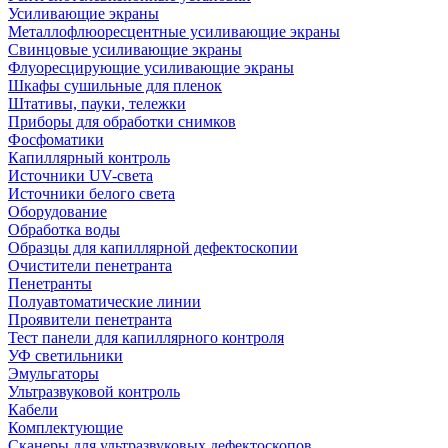
Усиливающие экраны
Металлофлюоресцентные усиливающие экраны
Свинцовые усиливающие экраны
Флуоресцирующие усиливающие экраны
Шкафы сушильные для пленок
Штативы, пауки, тележки
Приборы для обработки снимков
Фосфоматики
Капиллярный контроль
Источники UV-света
Источники белого света
Оборудование
Обработка воды
Образцы для капиллярной дефектоскопии
Очистители пенетранта
Пенетранты
Полуавтоматические линии
Проявители пенетранта
Тест панели для капиллярного контроля
УФ светильники
Эмульгаторы
Ультразвуковой контроль
Кабели
Комплектующие
Сканеры для ультразвуковых дефектоскопов