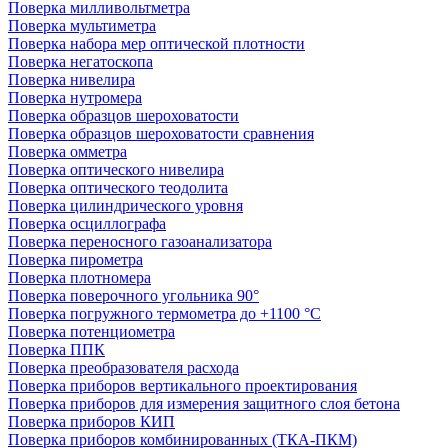
Поверка милливольтметра
Поверка мультиметра
Поверка набора мер оптической плотности
Поверка негатоскопа
Поверка нивелира
Поверка нутромера
Поверка образцов шероховатости
Поверка образцов шероховатости сравнения
Поверка омметра
Поверка оптического нивелира
Поверка оптического теодолита
Поверка цилиндрического уровня
Поверка осциллографа
Поверка переносного газоанализатора
Поверка пирометра
Поверка плотномера
Поверка поверочного угольника 90°
Поверка погружного термометра до +1100 °С
Поверка потенциометра
Поверка ППК
Поверка преобразователя расхода
Поверка приборов вертикального проектирования
Поверка приборов для измерения защитного слоя бетона
Поверка приборов КИП
Поверка приборов комбинированных (ТКА-ПКМ)