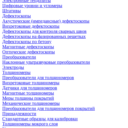
Электронные теодолиты
Цифровые уровни и угломеры
Штативы
Дефектоскопы
Акустические (импедансные) дефектоскопы
Вихретоковые дефектоскопы
Дефектоскопы для контроля сварных швов
Дефектоскопы на фазированных решетках
Дефектоскопы по бетону
Магнитные дефектоскопы
Оптические дефектоскопы
Преобразователи
Наклонные ультразвуковые преобразователи
Электроды
Толщиномеры
Преобразователи для толщиномеров
Вихретоковые толщиномеры
Датчики для толщиномеров
Магнитные толщиномеры
Меры толщины покрытий
Механические толщиномеры
Преобразователи для толщиномеров покрытий
Принадлежности
Стандартные образцы для калибровки
Толщиномеры мокрого слоя