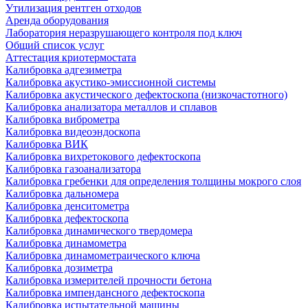
Утилизация рентген отходов
Аренда оборудования
Лаборатория неразрушающего контроля под ключ
Общий список услуг
Аттестация криотермостата
Калибровка адгезиметра
Калибровка акустико-эмиссионной системы
Калибровка акустического дефектоскопа (низкочастотного)
Калибровка анализатора металлов и сплавов
Калибровка виброметра
Калибровка видеоэндоскопа
Калибровка ВИК
Калибровка вихретокового дефектоскопа
Калибровка газоанализатора
Калибровка гребенки для определения толщины мокрого слоя
Калибровка дальномера
Калибровка денситометра
Калибровка дефектоскопа
Калибровка динамического твердомера
Калибровка динамометра
Калибровка динамометраического ключа
Калибровка дозиметра
Калибровка измерителей прочности бетона
Калибровка импендансного дефектоскопа
Калибровка испытательной машины