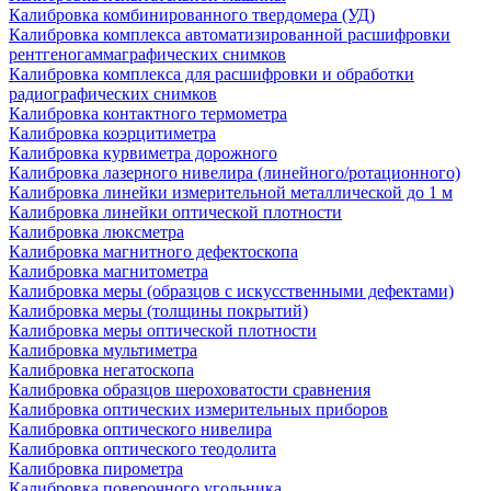
Калибровка комбинированного твердомера (УД)
Калибровка комплекса автоматизированной расшифровки
рентгеногаммаграфических снимков
Калибровка комплекса для расшифровки и обработки
радиографических снимков
Калибровка контактного термометра
Калибровка коэрцитиметра
Калибровка курвиметра дорожного
Калибровка лазерного нивелира (линейного/ротационного)
Калибровка линейки измерительной металлической до 1 м
Калибровка линейки оптической плотности
Калибровка люксметра
Калибровка магнитного дефектоскопа
Калибровка магнитометра
Калибровка меры (образцов с искусственными дефектами)
Калибровка меры (толщины покрытий)
Калибровка меры оптической плотности
Калибровка мультиметра
Калибровка негатоскопа
Калибровка образцов шероховатости сравнения
Калибровка оптических измерительных приборов
Калибровка оптического нивелира
Калибровка оптического теодолита
Калибровка пирометра
Калибровка поверочного угольника