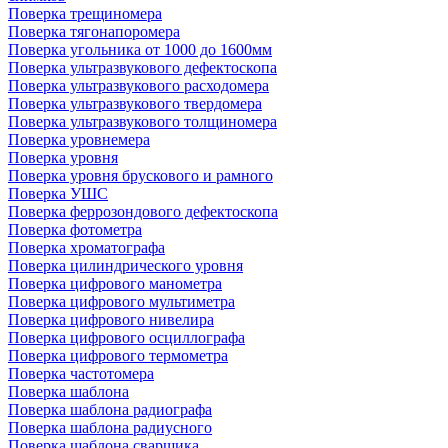
Поверка трещиномера
Поверка тягонапоромера
Поверка угольника от 1000 до 1600мм
Поверка ультразвукового дефектоскопа
Поверка ультразвукового расходомера
Поверка ультразвукового твердомера
Поверка ультразвукового толщиномера
Поверка уровнемера
Поверка уровня
Поверка уровня брускового и рамного
Поверка УШС
Поверка феррозондового дефектоскопа
Поверка фотометра
Поверка хроматографа
Поверка цилиндрического уровня
Поверка цифрового манометра
Поверка цифрового мультиметра
Поверка цифрового нивелира
Поверка цифрового осциллографа
Поверка цифрового термометра
Поверка частотомера
Поверка шаблона
Поверка шаблона радиографа
Поверка шаблона радиусного
Поверка шаблона сварщика