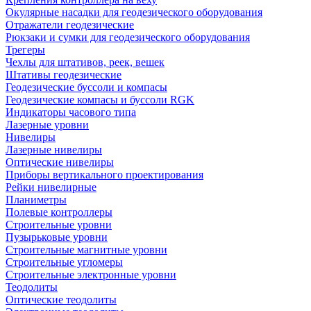
Окулярные насадки для геодезического оборудования
Отражатели геодезические
Рюкзаки и сумки для геодезического оборудования
Трегеры
Чехлы для штативов, реек, вешек
Штативы геодезические
Геодезические буссоли и компасы
Геодезические компасы и буссоли RGK
Индикаторы часового типа
Лазерные уровни
Нивелиры
Лазерные нивелиры
Оптические нивелиры
Приборы вертикального проектирования
Рейки нивелирные
Планиметры
Полевые контроллеры
Строительные уровни
Пузырьковые уровни
Строительные магнитные уровни
Строительные угломеры
Строительные электронные уровни
Теодолиты
Оптические теодолиты