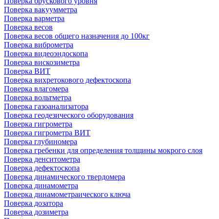
Поверка брускового уровня
Поверка вакуумметра
Поверка варметра
Поверка весов
Поверка весов общего назначения до 100кг
Поверка виброметра
Поверка видеоэндоскопа
Поверка вискозиметра
Поверка ВИТ
Поверка вихретокового дефектоскопа
Поверка влагомера
Поверка вольтметра
Поверка газоанализатора
Поверка геодезического оборудования
Поверка гигрометра
Поверка гигрометра ВИТ
Поверка глубиномера
Поверка гребенки для определения толщины мокрого слоя
Поверка денситометра
Поверка дефектоскопа
Поверка динамического твердомера
Поверка динамометра
Поверка динамометраического ключа
Поверка дозатора
Поверка дозиметра