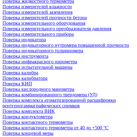
Поверка жидкостного термометра
Поверка измерителей влажности
Поверка измерителей заземления
Поверка измерителей прочности бетона
Поверка измерительного оборудования
Поверка измерительного преобразователя давления
Поверка измерительного прибора
Поверка индикатора
Поверка индикаторного нутромера повышенной прочности
Поверка индикаторного толщиномера
Поверка инструмента
Поверка инфракрасного пирометра
Поверка испытательной машины
Поверка калибра
Поверка калибратора
Поверка КИП
Поверка кислородного манометра
Поверка комбинированного твердомера (УД)
Поверка комплекса атоматизированной расшифровки
рентгеногаммаграфических снимков
Поверка комплекта ВИК
Поверка кондуктометра
Поверка контактного термометра
Поверка контактного термометра от 40 до +500 °С
Поверка концевой меры