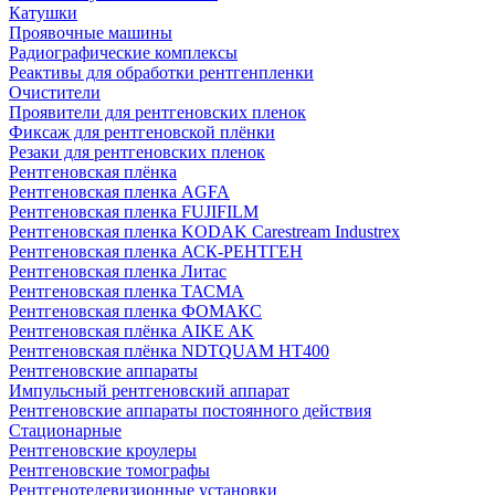
Катушки
Проявочные машины
Радиографические комплексы
Реактивы для обработки рентгенпленки
Очистители
Проявители для рентгеновских пленок
Фиксаж для рентгеновской плёнки
Резаки для рентгеновских пленок
Рентгеновская плёнка
Рентгеновская пленка AGFA
Рентгеновская пленка FUJIFILM
Рентгеновская пленка KODAK Carestream Industrex
Рентгеновская пленка АСК-РЕНТГЕН
Рентгеновская пленка Литас
Рентгеновская пленка ТАСМА
Рентгеновская пленка ФОМАКС
Рентгеновская плёнка AIKE AK
Рентгеновская плёнка NDTQUAM HT400
Рентгеновские аппараты
Импульсный рентгеновский аппарат
Рентгеновские аппараты постоянного действия
Стационарные
Рентгеновские кроулеры
Рентгеновские томографы
Рентгенотелевизионные установки