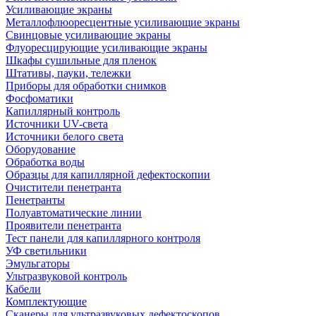
Усиливающие экраны
Металлофлюоресцентные усиливающие экраны
Свинцовые усиливающие экраны
Флуоресцирующие усиливающие экраны
Шкафы сушильные для пленок
Штативы, пауки, тележки
Приборы для обработки снимков
Фосфоматики
Капиллярный контроль
Источники UV-света
Источники белого света
Оборудование
Обработка воды
Образцы для капиллярной дефектоскопии
Очистители пенетранта
Пенетранты
Полуавтоматические линии
Проявители пенетранта
Тест панели для капиллярного контроля
УФ светильники
Эмульгаторы
Ультразвуковой контроль
Кабели
Комплектующие
Сканеры для ультразвуковых дефектоскопов