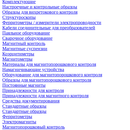
Комплектующие
Настроечные и контрольные образцы
Образцы для вихретокового контроля
Структуроскопы
Ферритометры / измерители электропроводности
Кабели соединительные для преобразователей
Паяльное оборудование
Сварочное оборудование
Магнитный контроль
Магнитные суспензии
Коэрцитиметры
Магнитометры
Материалы для магнитопорошкового контроля
Намагничивающие устройства
Оборудование для магнитопорошкового контроля
Образцы для магнитопорошкового контроля
Постоянные магниты
Принадлежности для контроля
Принадлежности для магнитного контроля
Средства документирования
Стандартные образцы
Стандартные образцы
Ферритометры
Электромагниты
Магнитопорошковый контроль