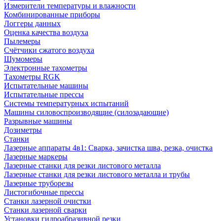
Измерители температуры и влажности
Комбинированные приборы
Логгеры данных
Оценка качества воздуха
Пылемеры
Счётчики сжатого воздуха
Шумомеры
Электронные тахометры
Тахометры RGK
Испытательные машины
Испытательные прессы
Системы температурных испытаний
Машины силовоспроизводящие (силозадающие)
Разрывные машины
Дозиметры
Станки
Лазерные аппараты 4в1: Сварка, зачистка шва, резка, очистка
Лазерные маркеры
Лазерные станки для резки листового металла
Лазерные станки для резки листового металла и трубы
Лазерные труборезы
Листогибочные прессы
Станки лазерной очистки
Станки лазерной сварки
Установки гидроабразивной резки