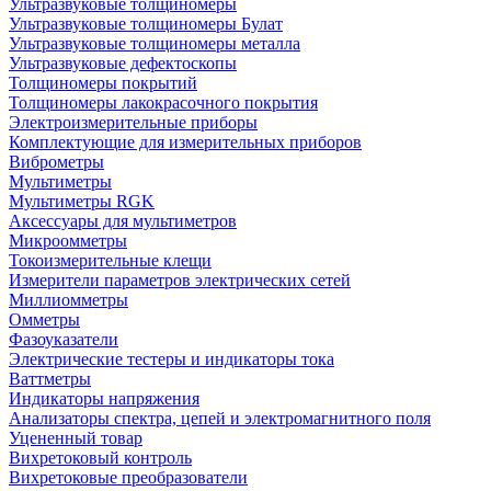
Ультразвуковые толщиномеры
Ультразвуковые толщиномеры Булат
Ультразвуковые толщиномеры металла
Ультразвуковые дефектоскопы
Толщиномеры покрытий
Толщиномеры лакокрасочного покрытия
Электроизмерительные приборы
Комплектующие для измерительных приборов
Виброметры
Мультиметры
Мультиметры RGK
Аксессуары для мультиметров
Микроомметры
Токоизмерительные клещи
Измерители параметров электрических сетей
Миллиомметры
Омметры
Фазоуказатели
Электрические тестеры и индикаторы тока
Ваттметры
Индикаторы напряжения
Анализаторы спектра, цепей и электромагнитного поля
Уцененный товар
Вихретоковый контроль
Вихретоковые преобразователи