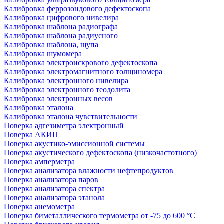
Калибровка феррозондового дефектоскопа
Калибровка цифрового нивелира
Калибровка шаблона радиографа
Калибровка шаблона радиусного
Калибровка шаблона, щупа
Калибровка шумомера
Калибровка электроискрового дефектоскопа
Калибровка электромагнитного толщиномера
Калибровка электронного нивелира
Калибровка электронного теодолита
Калибровка электронных весов
Калибровка эталона
Калибровка эталона чувствительности
Поверка адгезиметра электронный
Поверка АКИП
Поверка акустико-эмиссионной системы
Поверка акустического дефектоскопа (низкочастотного)
Поверка амперметра
Поверка анализатора влажности нефтепродуктов
Поверка анализатора паров
Поверка анализатора спектра
Поверка анализатора этанола
Поверка анемометра
Поверка биметаллического термометра от -75 до 600 °С