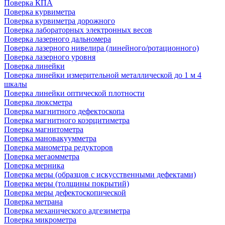
Поверка КПА
Поверка курвиметра
Поверка курвиметра дорожного
Поверка лабораторных электронных весов
Поверка лазерного дальномера
Поверка лазерного нивелира (линейного/ротационного)
Поверка лазерного уровня
Поверка линейки
Поверка линейки измерительной металлической до 1 м 4
шкалы
Поверка линейки оптической плотности
Поверка люксметра
Поверка магнитного дефектоскопа
Поверка магнитного коэрцитиметра
Поверка магнитометра
Поверка мановакуумметра
Поверка манометра редукторов
Поверка мегаомметра
Поверка мерника
Поверка меры (образцов с искусственными дефектами)
Поверка меры (толщины покрытий)
Поверка меры дефектоскопической
Поверка метрана
Поверка механического адгезиметра
Поверка микрометра