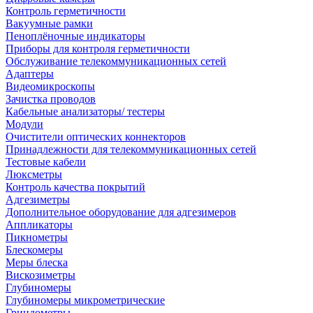
Контроль герметичности
Вакуумные рамки
Пеноплёночные индикаторы
Приборы для контроля герметичности
Обслуживание телекоммуникационных сетей
Адаптеры
Видеомикроскопы
Зачистка проводов
Кабельные анализаторы/ тестеры
Модули
Очистители оптических коннекторов
Принадлежности для телекоммуникационных сетей
Тестовые кабели
Люксметры
Контроль качества покрытий
Адгезиметры
Дополнительное оборудование для адгезимеров
Аппликаторы
Пикнометры
Блескомеры
Меры блеска
Вискозиметры
Глубиномеры
Глубиномеры микрометрические
Гриндометры