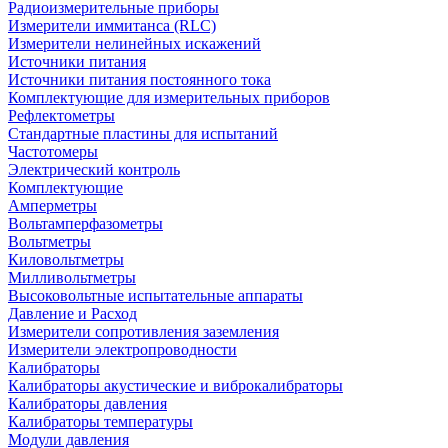
Радиоизмерительные приборы
Измерители иммитанса (RLC)
Измерители нелинейных искажений
Источники питания
Источники питания постоянного тока
Комплектующие для измерительных приборов
Рефлектометры
Стандартные пластины для испытаний
Частотомеры
Электрический контроль
Комплектующие
Амперметры
Вольтамперфазометры
Вольтметры
Киловольтметры
Милливольтметры
Высоковольтные испытательные аппараты
Давление и Расход
Измерители сопротивления заземления
Измерители электропроводности
Калибраторы
Калибраторы акустические и виброкалибраторы
Калибраторы давления
Калибраторы температуры
Модули давления