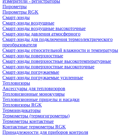
Измерители - регистраторы
Пирометры
Пирометры RGK
Смарт-зонды
Смарт-зонды воздушные
Смарт-зонды воздушные высокоточные
Смарт-зонды давления атмосферного
Смарт-зонды для подключения термоэлектрического
преобразователя
Смарт-зонды относительной влажности и температуры
Смарт-зонды поверхностные
Смарт-зонды поверхностные высокотемпературные
Смарт-зонды поверхностные высокоточные
Смарт-зонды погружаемые
Смарт-зонды погружаемые усиленные
Тепловизоры
Аксессуары для тепловизоров
Тепловизионные монокуляры
Тепловизионные прицелы и насадки
Тепловизоры RGK
Термоиндикаторы
Термометры (термогигрометры)
Термометры контактные
Контактные термометры RGK
Принадлежности для приборов контроля