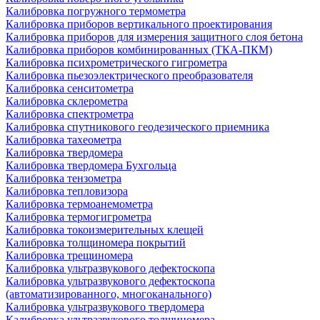
Калибровка погружного термометра
Калибровка приборов вертикального проектирования
Калибровка приборов для измерения защитного слоя бетона
Калибровка приборов комбинированных (ТКА-ПКМ)
Калибровка психрометрического гигрометра
Калибровка пьезоэлектрического преобразователя
Калибровка сенситометра
Калибровка склерометра
Калибровка спектрометра
Калибровка спутникового геодезического приемника
Калибровка тахеометра
Калибровка твердомера
Калибровка твердомера Бухгольца
Калибровка тензометра
Калибровка тепловизора
Калибровка термоанемометра
Калибровка термогигрометра
Калибровка токоизмерительных клещей
Калибровка толщиномера покрытий
Калибровка трещиномера
Калибровка ультразвукового дефектоскопа
Калибровка ультразвукового дефектоскопа
(автоматизированного, многоканального)
Калибровка ультразвукового твердомера
Калибровка ультразвукового толщиномера