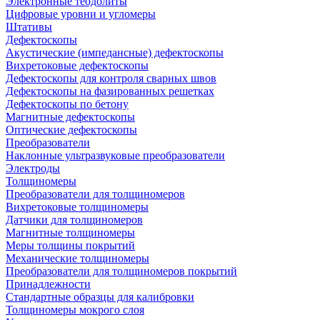
Электронные теодолиты
Цифровые уровни и угломеры
Штативы
Дефектоскопы
Акустические (импедансные) дефектоскопы
Вихретоковые дефектоскопы
Дефектоскопы для контроля сварных швов
Дефектоскопы на фазированных решетках
Дефектоскопы по бетону
Магнитные дефектоскопы
Оптические дефектоскопы
Преобразователи
Наклонные ультразвуковые преобразователи
Электроды
Толщиномеры
Преобразователи для толщиномеров
Вихретоковые толщиномеры
Датчики для толщиномеров
Магнитные толщиномеры
Меры толщины покрытий
Механические толщиномеры
Преобразователи для толщиномеров покрытий
Принадлежности
Стандартные образцы для калибровки
Толщиномеры мокрого слоя