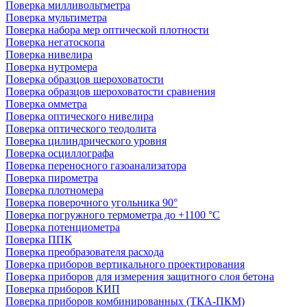
Поверка милливольтметра
Поверка мультиметра
Поверка набора мер оптической плотности
Поверка негатоскопа
Поверка нивелира
Поверка нутромера
Поверка образцов шероховатости
Поверка образцов шероховатости сравнения
Поверка омметра
Поверка оптического нивелира
Поверка оптического теодолита
Поверка цилиндрического уровня
Поверка осциллографа
Поверка переносного газоанализатора
Поверка пирометра
Поверка плотномера
Поверка поверочного угольника 90°
Поверка погружного термометра до +1100 °С
Поверка потенциометра
Поверка ППК
Поверка преобразователя расхода
Поверка приборов вертикального проектирования
Поверка приборов для измерения защитного слоя бетона
Поверка приборов КИП
Поверка приборов комбинированных (ТКА-ПКМ)