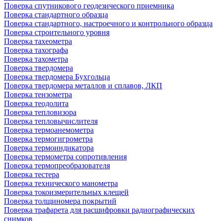
Поверка спутникового геодезического приемника
Поверка стандартного образца
Поверка стандартного, настроечного и контрольного образца
Поверка строительного уровня
Поверка тахеометра
Поверка тахографа
Поверка тахометра
Поверка твердомера
Поверка твердомера Бухгольца
Поверка твердомера металлов и сплавов, ЛКП
Поверка тензометра
Поверка теодолита
Поверка тепловизора
Поверка тепловычислителя
Поверка термоанемометра
Поверка термогигрометра
Поверка термоиндикатора
Поверка термометра сопротивления
Поверка термопреобразователя
Поверка тестера
Поверка технического манометра
Поверка токоизмерительных клещей
Поверка толщиномера покрытий
Поверка трафарета для расшифровки радиографических
снимков