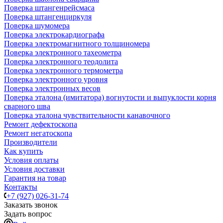
Поверка штангенрейсмаса
Поверка штангенциркуля
Поверка шумомера
Поверка электрокардиографа
Поверка электромагнитного толщиномера
Поверка электронного тахеометра
Поверка электронного теодолита
Поверка электронного термометра
Поверка электронного уровня
Поверка электронных весов
Поверка эталона (имитатора) вогнутости и выпуклости корня
сварного шва
Поверка эталона чувствительности канавочного
Ремонт дефектоскопа
Ремонт негатоскопа
Производители
Как купить
Условия оплаты
Условия доставки
Гарантия на товар
Контакты
+7 (927) 026-31-74
Заказать звонок
Задать вопрос