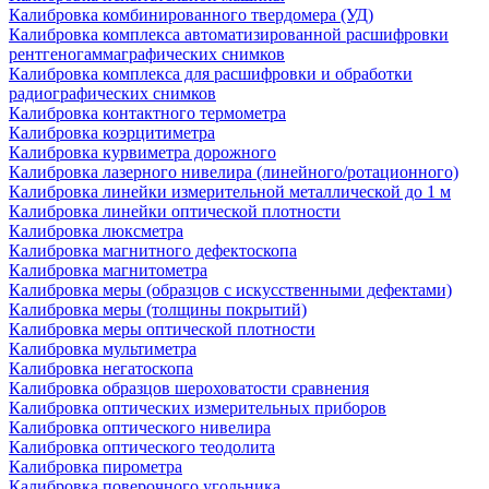
Калибровка комбинированного твердомера (УД)
Калибровка комплекса автоматизированной расшифровки
рентгеногаммаграфических снимков
Калибровка комплекса для расшифровки и обработки
радиографических снимков
Калибровка контактного термометра
Калибровка коэрцитиметра
Калибровка курвиметра дорожного
Калибровка лазерного нивелира (линейного/ротационного)
Калибровка линейки измерительной металлической до 1 м
Калибровка линейки оптической плотности
Калибровка люксметра
Калибровка магнитного дефектоскопа
Калибровка магнитометра
Калибровка меры (образцов с искусственными дефектами)
Калибровка меры (толщины покрытий)
Калибровка меры оптической плотности
Калибровка мультиметра
Калибровка негатоскопа
Калибровка образцов шероховатости сравнения
Калибровка оптических измерительных приборов
Калибровка оптического нивелира
Калибровка оптического теодолита
Калибровка пирометра
Калибровка поверочного угольника