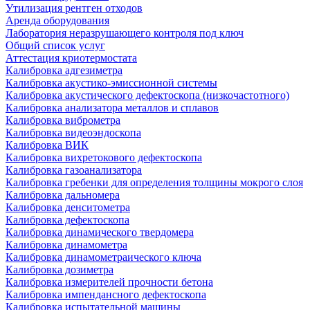
Утилизация рентген отходов
Аренда оборудования
Лаборатория неразрушающего контроля под ключ
Общий список услуг
Аттестация криотермостата
Калибровка адгезиметра
Калибровка акустико-эмиссионной системы
Калибровка акустического дефектоскопа (низкочастотного)
Калибровка анализатора металлов и сплавов
Калибровка виброметра
Калибровка видеоэндоскопа
Калибровка ВИК
Калибровка вихретокового дефектоскопа
Калибровка газоанализатора
Калибровка гребенки для определения толщины мокрого слоя
Калибровка дальномера
Калибровка денситометра
Калибровка дефектоскопа
Калибровка динамического твердомера
Калибровка динамометра
Калибровка динамометраического ключа
Калибровка дозиметра
Калибровка измерителей прочности бетона
Калибровка импендансного дефектоскопа
Калибровка испытательной машины