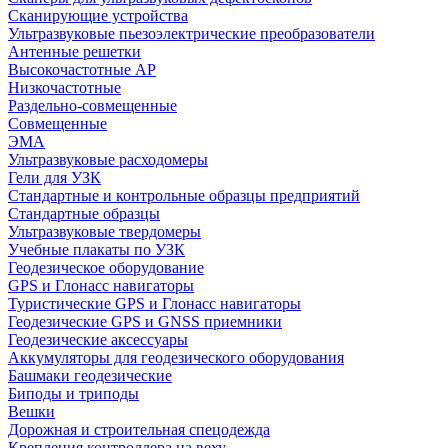
Сканирующие устройства
Ультразвуковые пьезоэлектрические преобразователи
Антенные решетки
Высокочастотные АР
Низкочастотные
Раздельно-совмещенные
Совмещенные
ЭМА
Ультразвуковые расходомеры
Гели для УЗК
Стандартные и контрольные образцы предприятий
Стандартные образцы
Ультразвуковые твердомеры
Учебные плакаты по УЗК
Геодезическое оборудование
GPS и Глонасс навигаторы
Туристические GPS и Глонасс навигаторы
Геодезические GPS и GNSS приемники
Геодезические аксессуары
Аккумуляторы для геодезического оборудования
Башмаки геодезические
Биподы и триподы
Вешки
Дорожная и строительная спецодежда
Крепления контроллера на веху