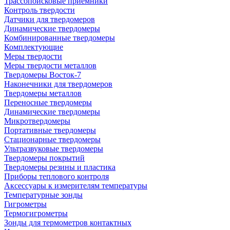
Трассопоисковые приемники
Контроль твердости
Датчики для твердомеров
Динамические твердомеры
Комбинированные твердомеры
Комплектующие
Меры твердости
Меры твердости металлов
Твердомеры Восток-7
Наконечники для твердомеров
Твердомеры металлов
Переносные твердомеры
Динамические твердомеры
Микротвердомеры
Портативные твердомеры
Стационарные твердомеры
Ультразвуковые твердомеры
Твердомеры покрытий
Твердомеры резины и пластика
Приборы теплового контроля
Аксессуары к измерителям температуры
Температурные зонды
Гигрометры
Термогигрометры
Зонды для термометров контактных