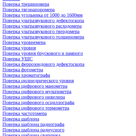
Поверка трещиномера
Поверка тягонапоромера
Поверка угольника от 1000 до 1600мм
Поверка ультразвукового дефектоскопа
Поверка ультразвукового расходомера
Поверка ультразвукового твердомера
Поверка ультразвукового толщиномера
Поверка уровнемера
Поверка уровня
Поверка уровня брускового и рамного
Поверка УШС
Поверка феррозондового дефектоскопа
Поверка фотометра
Поверка хроматографа
Поверка цилиндрического уровня
Поверка цифрового манометра
Поверка цифрового мультиметра
Поверка цифрового нивелира
Поверка цифрового осциллографа
Поверка цифрового термометра
Поверка частотомера
Поверка шаблона
Поверка шаблона радиографа
Поверка шаблона радиусного
Поверка шаблона сварщика