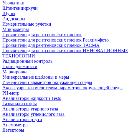
Угольники
Штангенциркули
Щупы
Эндоскопы
Измерительные рулетки
Микрометры
Проявители для рентгеновских пленок
Проявители для рентгеновских пленок Реахим-фото
Проявители для рентгеновских пленок ТАСМА
Проявители для рентгеновских пленок ИННОВАЦИОННЫЕ
ТЕХНОЛОГИИ
Радиационный контроль
Принадлежности
Маркировка
Универсальные шаблоны и меры
Измерители параметров окружающей среды
Аксессуары к измерителям параметров окружающей среды
PH-метр
Анализаторы жидкости Testo
Газоанализаторы
Анализаторы угарного газа
Анализаторы углекислого газа
Анализаторы ртути
Анемометры
Детекторы