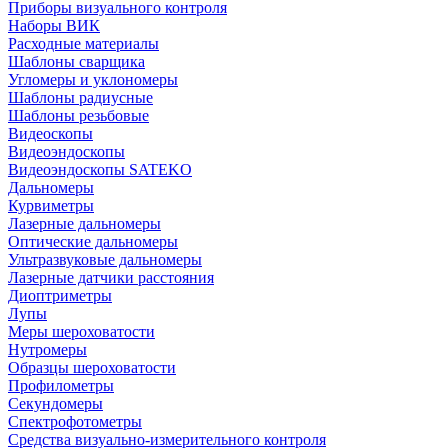
Приборы визуального контроля
Наборы ВИК
Расходные материалы
Шаблоны сварщика
Угломеры и уклономеры
Шаблоны радиусные
Шаблоны резьбовые
Видеоскопы
Видеоэндоскопы
Видеоэндоскопы SATEKO
Дальномеры
Курвиметры
Лазерные дальномеры
Оптические дальномеры
Ультразвуковые дальномеры
Лазерные датчики расстояния
Диоптриметры
Лупы
Меры шероховатости
Нутромеры
Образцы шероховатости
Профилометры
Секундомеры
Спектрофотометры
Средства визуально-измерительного контроля