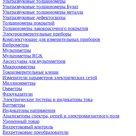
Ультразвуковые толщиномеры
Ультразвуковые толщиномеры Булат
Ультразвуковые толщиномеры металла
Ультразвуковые дефектоскопы
Толщиномеры покрытий
Толщиномеры лакокрасочного покрытия
Электроизмерительные приборы
Комплектующие для измерительных приборов
Виброметры
Мультиметры
Мультиметры RGK
Аксессуары для мультиметров
Микроомметры
Токоизмерительные клещи
Измерители параметров электрических сетей
Миллиомметры
Омметры
Фазоуказатели
Электрические тестеры и индикаторы тока
Ваттметры
Индикаторы напряжения
Анализаторы спектра, цепей и электромагнитного поля
Уцененный товар
Вихретоковый контроль
Вихретоковые преобразователи