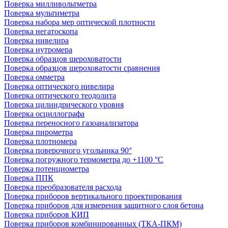
Поверка милливольтметра
Поверка мультиметра
Поверка набора мер оптической плотности
Поверка негатоскопа
Поверка нивелира
Поверка нутромера
Поверка образцов шероховатости
Поверка образцов шероховатости сравнения
Поверка омметра
Поверка оптического нивелира
Поверка оптического теодолита
Поверка цилиндрического уровня
Поверка осциллографа
Поверка переносного газоанализатора
Поверка пирометра
Поверка плотномера
Поверка поверочного угольника 90°
Поверка погружного термометра до +1100 °С
Поверка потенциометра
Поверка ППК
Поверка преобразователя расхода
Поверка приборов вертикального проектирования
Поверка приборов для измерения защитного слоя бетона
Поверка приборов КИП
Поверка приборов комбинированных (ТКА-ПКМ)