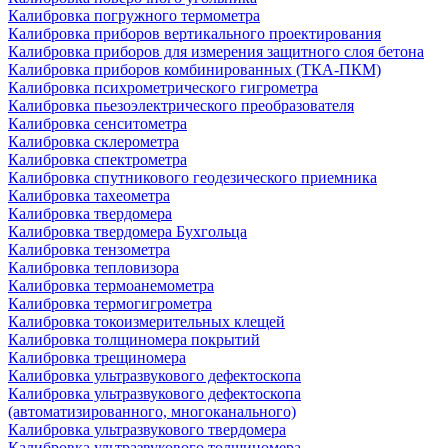
Калибровка погружного термометра
Калибровка приборов вертикального проектирования
Калибровка приборов для измерения защитного слоя бетона
Калибровка приборов комбинированных (ТКА-ПКМ)
Калибровка психрометрического гигрометра
Калибровка пьезоэлектрического преобразователя
Калибровка сенситометра
Калибровка склерометра
Калибровка спектрометра
Калибровка спутникового геодезического приемника
Калибровка тахеометра
Калибровка твердомера
Калибровка твердомера Бухгольца
Калибровка тензометра
Калибровка тепловизора
Калибровка термоанемометра
Калибровка термогигрометра
Калибровка токоизмерительных клещей
Калибровка толщиномера покрытий
Калибровка трещиномера
Калибровка ультразвукового дефектоскопа
Калибровка ультразвукового дефектоскопа
(автоматизированного, многоканального)
Калибровка ультразвукового твердомера
Калибровка ультразвукового толщиномера