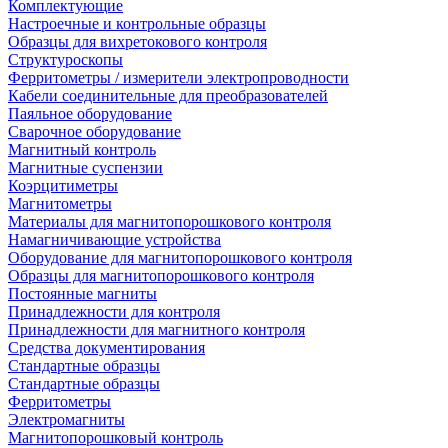
Комплектующие
Настроечные и контрольные образцы
Образцы для вихретокового контроля
Структуроскопы
Ферритометры / измерители электропроводности
Кабели соединительные для преобразователей
Паяльное оборудование
Сварочное оборудование
Магнитный контроль
Магнитные суспензии
Коэрцитиметры
Магнитометры
Материалы для магнитопорошкового контроля
Намагничивающие устройства
Оборудование для магнитопорошкового контроля
Образцы для магнитопорошкового контроля
Постоянные магниты
Принадлежности для контроля
Принадлежности для магнитного контроля
Средства документирования
Стандартные образцы
Стандартные образцы
Ферритометры
Электромагниты
Магнитопорошковый контроль