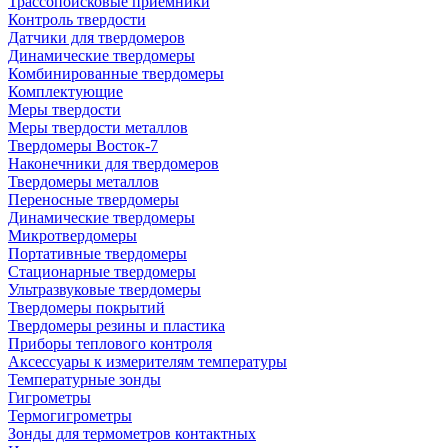
Трассопоисковые приемники
Контроль твердости
Датчики для твердомеров
Динамические твердомеры
Комбинированные твердомеры
Комплектующие
Меры твердости
Меры твердости металлов
Твердомеры Восток-7
Наконечники для твердомеров
Твердомеры металлов
Переносные твердомеры
Динамические твердомеры
Микротвердомеры
Портативные твердомеры
Стационарные твердомеры
Ультразвуковые твердомеры
Твердомеры покрытий
Твердомеры резины и пластика
Приборы теплового контроля
Аксессуары к измерителям температуры
Температурные зонды
Гигрометры
Термогигрометры
Зонды для термометров контактных