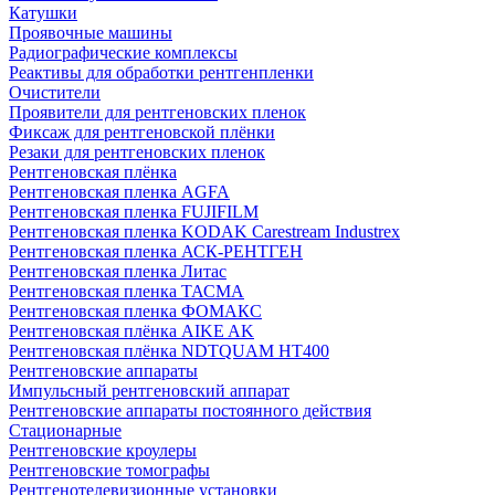
Катушки
Проявочные машины
Радиографические комплексы
Реактивы для обработки рентгенпленки
Очистители
Проявители для рентгеновских пленок
Фиксаж для рентгеновской плёнки
Резаки для рентгеновских пленок
Рентгеновская плёнка
Рентгеновская пленка AGFA
Рентгеновская пленка FUJIFILM
Рентгеновская пленка KODAK Carestream Industrex
Рентгеновская пленка АСК-РЕНТГЕН
Рентгеновская пленка Литас
Рентгеновская пленка ТАСМА
Рентгеновская пленка ФОМАКС
Рентгеновская плёнка AIKE AK
Рентгеновская плёнка NDTQUAM HT400
Рентгеновские аппараты
Импульсный рентгеновский аппарат
Рентгеновские аппараты постоянного действия
Стационарные
Рентгеновские кроулеры
Рентгеновские томографы
Рентгенотелевизионные установки