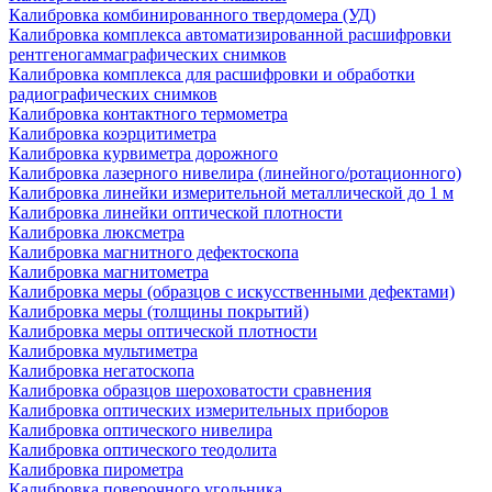
Калибровка комбинированного твердомера (УД)
Калибровка комплекса автоматизированной расшифровки
рентгеногаммаграфических снимков
Калибровка комплекса для расшифровки и обработки
радиографических снимков
Калибровка контактного термометра
Калибровка коэрцитиметра
Калибровка курвиметра дорожного
Калибровка лазерного нивелира (линейного/ротационного)
Калибровка линейки измерительной металлической до 1 м
Калибровка линейки оптической плотности
Калибровка люксметра
Калибровка магнитного дефектоскопа
Калибровка магнитометра
Калибровка меры (образцов с искусственными дефектами)
Калибровка меры (толщины покрытий)
Калибровка меры оптической плотности
Калибровка мультиметра
Калибровка негатоскопа
Калибровка образцов шероховатости сравнения
Калибровка оптических измерительных приборов
Калибровка оптического нивелира
Калибровка оптического теодолита
Калибровка пирометра
Калибровка поверочного угольника