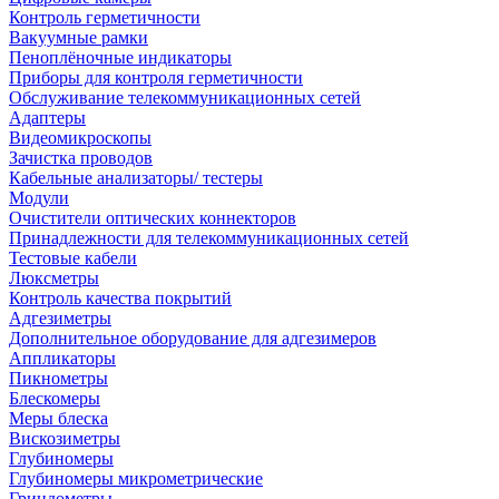
Контроль герметичности
Вакуумные рамки
Пеноплёночные индикаторы
Приборы для контроля герметичности
Обслуживание телекоммуникационных сетей
Адаптеры
Видеомикроскопы
Зачистка проводов
Кабельные анализаторы/ тестеры
Модули
Очистители оптических коннекторов
Принадлежности для телекоммуникационных сетей
Тестовые кабели
Люксметры
Контроль качества покрытий
Адгезиметры
Дополнительное оборудование для адгезимеров
Аппликаторы
Пикнометры
Блескомеры
Меры блеска
Вискозиметры
Глубиномеры
Глубиномеры микрометрические
Гриндометры