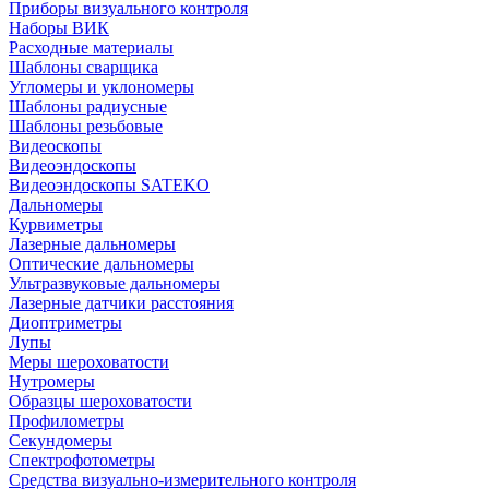
Приборы визуального контроля
Наборы ВИК
Расходные материалы
Шаблоны сварщика
Угломеры и уклономеры
Шаблоны радиусные
Шаблоны резьбовые
Видеоскопы
Видеоэндоскопы
Видеоэндоскопы SATEKO
Дальномеры
Курвиметры
Лазерные дальномеры
Оптические дальномеры
Ультразвуковые дальномеры
Лазерные датчики расстояния
Диоптриметры
Лупы
Меры шероховатости
Нутромеры
Образцы шероховатости
Профилометры
Секундомеры
Спектрофотометры
Средства визуально-измерительного контроля