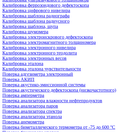
Калибровка феррозондового дефектоскопа
Калибровка цифрового нивелира
Калибровка шаблона радиографа
Калибровка шаблона радиусного
Калибровка шаблона, щупа
Калибровка шумомера
Калибровка электроискрового дефектоскопа
Калибровка электромагнитного толщиномера
Калибровка электронного нивелира
Калибровка электронного теодолита
Калибровка электронных весов
Калибровка эталона
Калибровка эталона чувствительности
Поверка адгезиметра электронный
Поверка АКИП
Поверка акустико-эмиссионной системы
Поверка акустического дефектоскопа (низкочастотного)
Поверка амперметра
Поверка анализатора влажности нефтепродуктов
Поверка анализатора паров
Поверка анализатора спектра
Поверка анализатора этанола
Поверка анемометра
Поверка биметаллического термометра от -75 до 600 °С