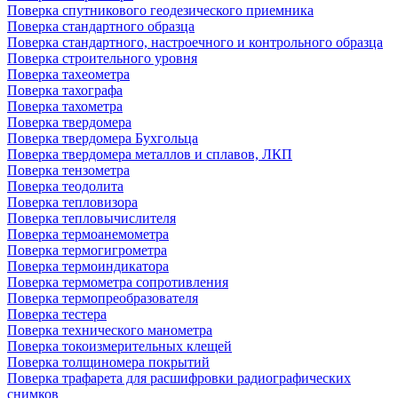
Поверка спутникового геодезического приемника
Поверка стандартного образца
Поверка стандартного, настроечного и контрольного образца
Поверка строительного уровня
Поверка тахеометра
Поверка тахографа
Поверка тахометра
Поверка твердомера
Поверка твердомера Бухгольца
Поверка твердомера металлов и сплавов, ЛКП
Поверка тензометра
Поверка теодолита
Поверка тепловизора
Поверка тепловычислителя
Поверка термоанемометра
Поверка термогигрометра
Поверка термоиндикатора
Поверка термометра сопротивления
Поверка термопреобразователя
Поверка тестера
Поверка технического манометра
Поверка токоизмерительных клещей
Поверка толщиномера покрытий
Поверка трафарета для расшифровки радиографических
снимков