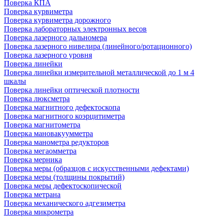
Поверка КПА
Поверка курвиметра
Поверка курвиметра дорожного
Поверка лабораторных электронных весов
Поверка лазерного дальномера
Поверка лазерного нивелира (линейного/ротационного)
Поверка лазерного уровня
Поверка линейки
Поверка линейки измерительной металлической до 1 м 4
шкалы
Поверка линейки оптической плотности
Поверка люксметра
Поверка магнитного дефектоскопа
Поверка магнитного коэрцитиметра
Поверка магнитометра
Поверка мановакуумметра
Поверка манометра редукторов
Поверка мегаомметра
Поверка мерника
Поверка меры (образцов с искусственными дефектами)
Поверка меры (толщины покрытий)
Поверка меры дефектоскопической
Поверка метрана
Поверка механического адгезиметра
Поверка микрометра