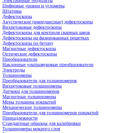
Электронные теодолиты
Цифровые уровни и угломеры
Штативы
Дефектоскопы
Акустические (импедансные) дефектоскопы
Вихретоковые дефектоскопы
Дефектоскопы для контроля сварных швов
Дефектоскопы на фазированных решетках
Дефектоскопы по бетону
Магнитные дефектоскопы
Оптические дефектоскопы
Преобразователи
Наклонные ультразвуковые преобразователи
Электроды
Толщиномеры
Преобразователи для толщиномеров
Вихретоковые толщиномеры
Датчики для толщиномеров
Магнитные толщиномеры
Меры толщины покрытий
Механические толщиномеры
Преобразователи для толщиномеров покрытий
Принадлежности
Стандартные образцы для калибровки
Толщиномеры мокрого слоя