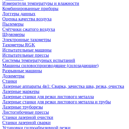
Измерители температуры и влажности
Комбинированные приборы
Логгеры данных
Оценка качества воздуха
Пылемеры
Счётчики сжатого воздуха
Шумомеры
Электронные тахометры
Тахометры RGK
Испытательные машины
Испытательные прессы
Системы температурных испытаний
Машины силовоспроизводящие (силозадающие)
Разрывные машины
Дозиметры
Станки
Лазерные аппараты 4в1: Сварка, зачистка шва, резка, очистка
Лазерные маркеры
Лазерные станки для резки листового металла
Лазерные станки для резки листового металла и трубы
Лазерные труборезы
Листогибочные прессы
Станки лазерной очистки
Станки лазерной сварки
Установки гидроабразивной резки