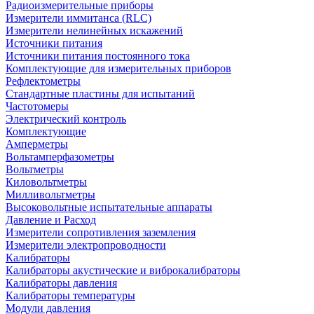
Радиоизмерительные приборы
Измерители иммитанса (RLC)
Измерители нелинейных искажений
Источники питания
Источники питания постоянного тока
Комплектующие для измерительных приборов
Рефлектометры
Стандартные пластины для испытаний
Частотомеры
Электрический контроль
Комплектующие
Амперметры
Вольтамперфазометры
Вольтметры
Киловольтметры
Милливольтметры
Высоковольтные испытательные аппараты
Давление и Расход
Измерители сопротивления заземления
Измерители электропроводности
Калибраторы
Калибраторы акустические и виброкалибраторы
Калибраторы давления
Калибраторы температуры
Модули давления