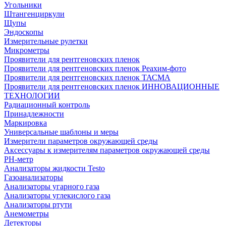
Угольники
Штангенциркули
Щупы
Эндоскопы
Измерительные рулетки
Микрометры
Проявители для рентгеновских пленок
Проявители для рентгеновских пленок Реахим-фото
Проявители для рентгеновских пленок ТАСМА
Проявители для рентгеновских пленок ИННОВАЦИОННЫЕ
ТЕХНОЛОГИИ
Радиационный контроль
Принадлежности
Маркировка
Универсальные шаблоны и меры
Измерители параметров окружающей среды
Аксессуары к измерителям параметров окружающей среды
PH-метр
Анализаторы жидкости Testo
Газоанализаторы
Анализаторы угарного газа
Анализаторы углекислого газа
Анализаторы ртути
Анемометры
Детекторы