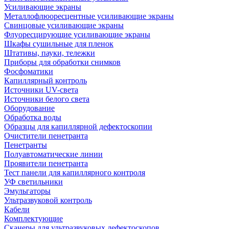
Усиливающие экраны
Металлофлюоресцентные усиливающие экраны
Свинцовые усиливающие экраны
Флуоресцирующие усиливающие экраны
Шкафы сушильные для пленок
Штативы, пауки, тележки
Приборы для обработки снимков
Фосфоматики
Капиллярный контроль
Источники UV-света
Источники белого света
Оборудование
Обработка воды
Образцы для капиллярной дефектоскопии
Очистители пенетранта
Пенетранты
Полуавтоматические линии
Проявители пенетранта
Тест панели для капиллярного контроля
УФ светильники
Эмульгаторы
Ультразвуковой контроль
Кабели
Комплектующие
Сканеры для ультразвуковых дефектоскопов