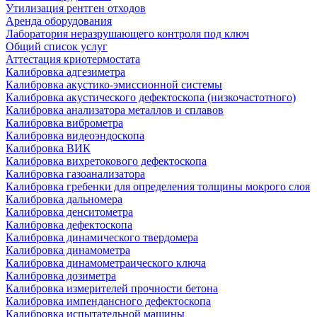
Утилизация рентген отходов
Аренда оборудования
Лаборатория неразрушающего контроля под ключ
Общий список услуг
Аттестация криотермостата
Калибровка адгезиметра
Калибровка акустико-эмиссионной системы
Калибровка акустического дефектоскопа (низкочастотного)
Калибровка анализатора металлов и сплавов
Калибровка виброметра
Калибровка видеоэндоскопа
Калибровка ВИК
Калибровка вихретокового дефектоскопа
Калибровка газоанализатора
Калибровка гребенки для определения толщины мокрого слоя
Калибровка дальномера
Калибровка денситометра
Калибровка дефектоскопа
Калибровка динамического твердомера
Калибровка динамометра
Калибровка динамометраического ключа
Калибровка дозиметра
Калибровка измерителей прочности бетона
Калибровка импендансного дефектоскопа
Калибровка испытательной машины