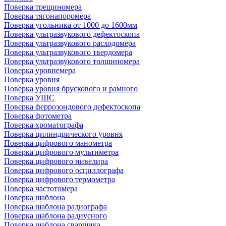
Поверка трещиномера
Поверка тягонапоромера
Поверка угольника от 1000 до 1600мм
Поверка ультразвукового дефектоскопа
Поверка ультразвукового расходомера
Поверка ультразвукового твердомера
Поверка ультразвукового толщиномера
Поверка уровнемера
Поверка уровня
Поверка уровня брускового и рамного
Поверка УШС
Поверка феррозондового дефектоскопа
Поверка фотометра
Поверка хроматографа
Поверка цилиндрического уровня
Поверка цифрового манометра
Поверка цифрового мультиметра
Поверка цифрового нивелира
Поверка цифрового осциллографа
Поверка цифрового термометра
Поверка частотомера
Поверка шаблона
Поверка шаблона радиографа
Поверка шаблона радиусного
Поверка шаблона сварщика