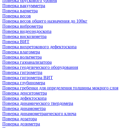
Поверка брускового уровня
Поверка вакуумметра
Поверка варметра
Поверка весов
Поверка весов общего назначения до 100кг
Поверка виброметра
Поверка видеоэндоскопа
Поверка вискозиметра
Поверка ВИТ
Поверка вихретокового дефектоскопа
Поверка влагомера
Поверка вольтметра
Поверка газоанализатора
Поверка геодезического оборудования
Поверка гигрометра
Поверка гигрометра ВИТ
Поверка глубиномера
Поверка гребенки для определения толщины мокрого слоя
Поверка денситометра
Поверка дефектоскопа
Поверка динамического твердомера
Поверка динамометра
Поверка динамометраического ключа
Поверка дозатора
Поверка дозиметра