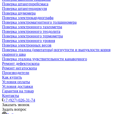
Поверка штангенрейсмаса
Поверка штангенциркуля
Поверка шумомера
Поверка электрокардиографа
Поверка электромагнитного толщиномера
Поверка электронного тахеометра
Поверка электронного теодолита
Поверка электронного термометра
Поверка электронного уровня
Поверка электронных весов
Поверка эталона (имитатора) вогнутости и выпуклости корня
сварного шва
Поверка эталона чувствительности канавочного
Ремонт дефектоскопа
Ремонт негатоскопа
Производители
Как купить
Условия оплаты
Условия доставки
Гарантия на товар
Контакты
+7 (927) 026-31-74
Заказать звонок
Задать вопрос