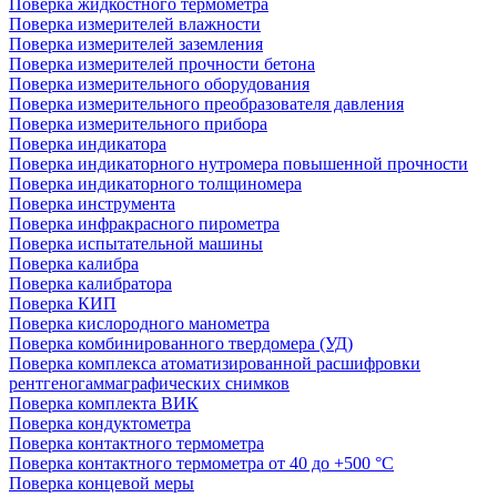
Поверка жидкостного термометра
Поверка измерителей влажности
Поверка измерителей заземления
Поверка измерителей прочности бетона
Поверка измерительного оборудования
Поверка измерительного преобразователя давления
Поверка измерительного прибора
Поверка индикатора
Поверка индикаторного нутромера повышенной прочности
Поверка индикаторного толщиномера
Поверка инструмента
Поверка инфракрасного пирометра
Поверка испытательной машины
Поверка калибра
Поверка калибратора
Поверка КИП
Поверка кислородного манометра
Поверка комбинированного твердомера (УД)
Поверка комплекса атоматизированной расшифровки
рентгеногаммаграфических снимков
Поверка комплекта ВИК
Поверка кондуктометра
Поверка контактного термометра
Поверка контактного термометра от 40 до +500 °С
Поверка концевой меры