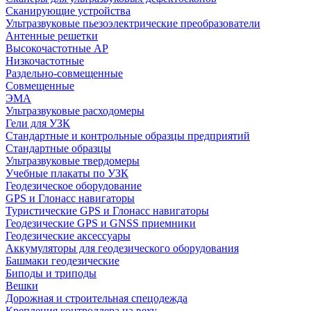
Сканирующие устройства
Ультразвуковые пьезоэлектрические преобразователи
Антенные решетки
Высокочастотные АР
Низкочастотные
Раздельно-совмещенные
Совмещенные
ЭМА
Ультразвуковые расходомеры
Гели для УЗК
Стандартные и контрольные образцы предприятий
Стандартные образцы
Ультразвуковые твердомеры
Учебные плакаты по УЗК
Геодезическое оборудование
GPS и Глонасс навигаторы
Туристические GPS и Глонасс навигаторы
Геодезические GPS и GNSS приемники
Геодезические аксессуары
Аккумуляторы для геодезического оборудования
Башмаки геодезические
Биподы и триподы
Вешки
Дорожная и строительная спецодежда
Крепления контроллера на веху