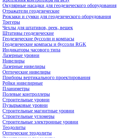
Окулярные насадки для геодезического оборудования
Отражатели геодезические
Рюкзаки и сумки для геодезического оборудования
Трегеры
Чехлы для штативов, реек, вешек
Штативы геодезические
Геодезические буссоли и компасы
Геодезические компасы и буссоли RGK
Индикаторы часового типа
Лазерные уровни
Нивелиры
Лазерные нивелиры
Оптические нивелиры
Приборы вертикального проектирования
Рейки нивелирные
Планиметры
Полевые контроллеры
Строительные уровни
Пузырьковые уровни
Строительные магнитные уровни
Строительные угломеры
Строительные электронные уровни
Теодолиты
Оптические теодолиты