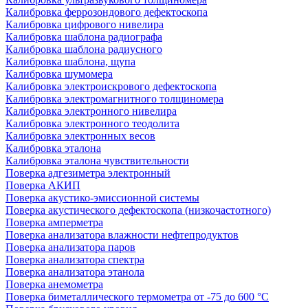
Калибровка феррозондового дефектоскопа
Калибровка цифрового нивелира
Калибровка шаблона радиографа
Калибровка шаблона радиусного
Калибровка шаблона, щупа
Калибровка шумомера
Калибровка электроискрового дефектоскопа
Калибровка электромагнитного толщиномера
Калибровка электронного нивелира
Калибровка электронного теодолита
Калибровка электронных весов
Калибровка эталона
Калибровка эталона чувствительности
Поверка адгезиметра электронный
Поверка АКИП
Поверка акустико-эмиссионной системы
Поверка акустического дефектоскопа (низкочастотного)
Поверка амперметра
Поверка анализатора влажности нефтепродуктов
Поверка анализатора паров
Поверка анализатора спектра
Поверка анализатора этанола
Поверка анемометра
Поверка биметаллического термометра от -75 до 600 °С