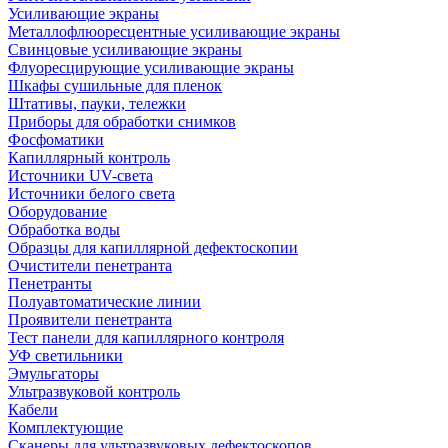
Усиливающие экраны
Металлофлюоресцентные усиливающие экраны
Свинцовые усиливающие экраны
Флуоресцирующие усиливающие экраны
Шкафы сушильные для пленок
Штативы, пауки, тележки
Приборы для обработки снимков
Фосфоматики
Капиллярный контроль
Источники UV-света
Источники белого света
Оборудование
Обработка воды
Образцы для капиллярной дефектоскопии
Очистители пенетранта
Пенетранты
Полуавтоматические линии
Проявители пенетранта
Тест панели для капиллярного контроля
УФ светильники
Эмульгаторы
Ультразвуковой контроль
Кабели
Комплектующие
Сканеры для ультразвуковых дефектоскопов