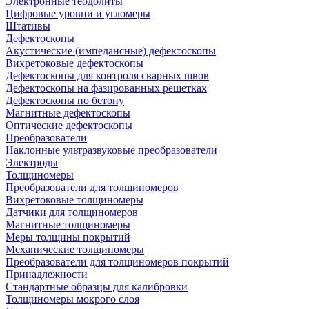
Электронные теодолиты
Цифровые уровни и угломеры
Штативы
Дефектоскопы
Акустические (импедансные) дефектоскопы
Вихретоковые дефектоскопы
Дефектоскопы для контроля сварных швов
Дефектоскопы на фазированных решетках
Дефектоскопы по бетону
Магнитные дефектоскопы
Оптические дефектоскопы
Преобразователи
Наклонные ультразвуковые преобразователи
Электроды
Толщиномеры
Преобразователи для толщиномеров
Вихретоковые толщиномеры
Датчики для толщиномеров
Магнитные толщиномеры
Меры толщины покрытий
Механические толщиномеры
Преобразователи для толщиномеров покрытий
Принадлежности
Стандартные образцы для калибровки
Толщиномеры мокрого слоя