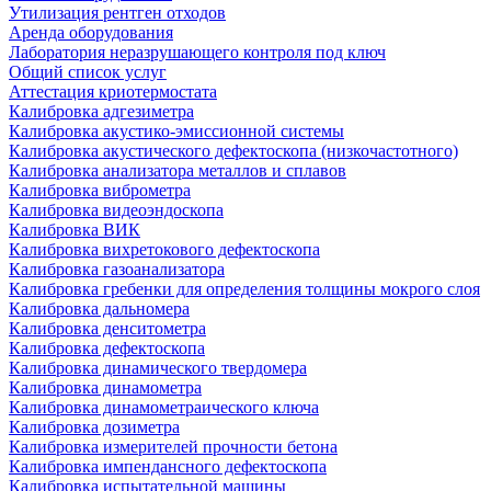
Утилизация рентген отходов
Аренда оборудования
Лаборатория неразрушающего контроля под ключ
Общий список услуг
Аттестация криотермостата
Калибровка адгезиметра
Калибровка акустико-эмиссионной системы
Калибровка акустического дефектоскопа (низкочастотного)
Калибровка анализатора металлов и сплавов
Калибровка виброметра
Калибровка видеоэндоскопа
Калибровка ВИК
Калибровка вихретокового дефектоскопа
Калибровка газоанализатора
Калибровка гребенки для определения толщины мокрого слоя
Калибровка дальномера
Калибровка денситометра
Калибровка дефектоскопа
Калибровка динамического твердомера
Калибровка динамометра
Калибровка динамометраического ключа
Калибровка дозиметра
Калибровка измерителей прочности бетона
Калибровка импендансного дефектоскопа
Калибровка испытательной машины