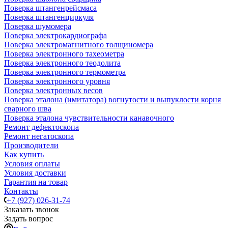
Поверка штангенрейсмаса
Поверка штангенциркуля
Поверка шумомера
Поверка электрокардиографа
Поверка электромагнитного толщиномера
Поверка электронного тахеометра
Поверка электронного теодолита
Поверка электронного термометра
Поверка электронного уровня
Поверка электронных весов
Поверка эталона (имитатора) вогнутости и выпуклости корня
сварного шва
Поверка эталона чувствительности канавочного
Ремонт дефектоскопа
Ремонт негатоскопа
Производители
Как купить
Условия оплаты
Условия доставки
Гарантия на товар
Контакты
+7 (927) 026-31-74
Заказать звонок
Задать вопрос