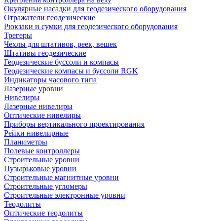
Окулярные насадки для геодезического оборудования
Отражатели геодезические
Рюкзаки и сумки для геодезического оборудования
Трегеры
Чехлы для штативов, реек, вешек
Штативы геодезические
Геодезические буссоли и компасы
Геодезические компасы и буссоли RGK
Индикаторы часового типа
Лазерные уровни
Нивелиры
Лазерные нивелиры
Оптические нивелиры
Приборы вертикального проектирования
Рейки нивелирные
Планиметры
Полевые контроллеры
Строительные уровни
Пузырьковые уровни
Строительные магнитные уровни
Строительные угломеры
Строительные электронные уровни
Теодолиты
Оптические теодолиты