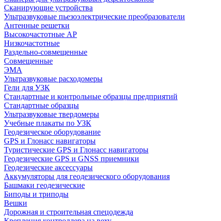
Сканирующие устройства
Ультразвуковые пьезоэлектрические преобразователи
Антенные решетки
Высокочастотные АР
Низкочастотные
Раздельно-совмещенные
Совмещенные
ЭМА
Ультразвуковые расходомеры
Гели для УЗК
Стандартные и контрольные образцы предприятий
Стандартные образцы
Ультразвуковые твердомеры
Учебные плакаты по УЗК
Геодезическое оборудование
GPS и Глонасс навигаторы
Туристические GPS и Глонасс навигаторы
Геодезические GPS и GNSS приемники
Геодезические аксессуары
Аккумуляторы для геодезического оборудования
Башмаки геодезические
Биподы и триподы
Вешки
Дорожная и строительная спецодежда
Крепления контроллера на веху