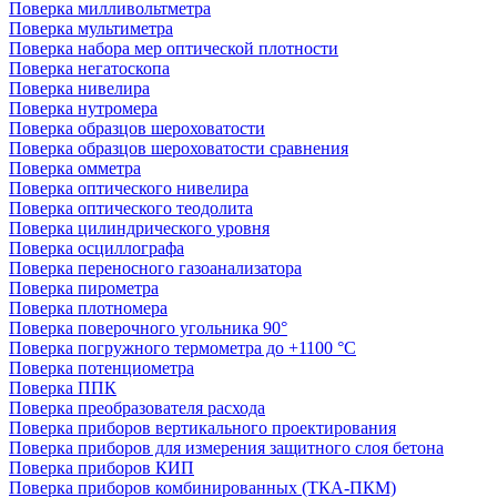
Поверка милливольтметра
Поверка мультиметра
Поверка набора мер оптической плотности
Поверка негатоскопа
Поверка нивелира
Поверка нутромера
Поверка образцов шероховатости
Поверка образцов шероховатости сравнения
Поверка омметра
Поверка оптического нивелира
Поверка оптического теодолита
Поверка цилиндрического уровня
Поверка осциллографа
Поверка переносного газоанализатора
Поверка пирометра
Поверка плотномера
Поверка поверочного угольника 90°
Поверка погружного термометра до +1100 °С
Поверка потенциометра
Поверка ППК
Поверка преобразователя расхода
Поверка приборов вертикального проектирования
Поверка приборов для измерения защитного слоя бетона
Поверка приборов КИП
Поверка приборов комбинированных (ТКА-ПКМ)