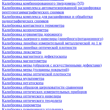
Калибровка комбинированного твердомера (УД)
Калибровка комплекса автоматизированной расшифровки
рентгеногаммаграфических снимков
Калибровка комплекса для расшифровки и обработки
радиографических снимков
Калибровка контактного термометра
Калибровка коэрцитиметра
Калибровка курвиметра дорожного
Калибровка лазерного нивелира (линейного/ротационного)
Калибровка линейки измерительной металлической до 1 м
Калибровка линейки оптической плотности
Калибровка люксметра
Калибровка магнитного дефектоскопа
Калибровка магнитометра
Калибровка меры (образцов с искусственными дефектами)
Калибровка меры (толщины покрытий)
Калибровка меры оптической плотности
Калибровка мультиметра
Калибровка негатоскопа
Калибровка образцов шероховатости сравнения
Калибровка оптических измерительных приборов
Калибровка оптического нивелира
Калибровка оптического теодолита
Калибровка пирометра
Калибровка поверочного угольника