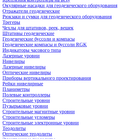
Окулярные насадки для геодезического оборудования
Отражатели геодезические
Рюкзаки и сумки для геодезического оборудования
Трегеры
Чехлы для штативов, реек, вешек
Штативы геодезические
Геодезические буссоли и компасы
Геодезические компасы и буссоли RGK
Индикаторы часового типа
Лазерные уровни
Нивелиры
Лазерные нивелиры
Оптические нивелиры
Приборы вертикального проектирования
Рейки нивелирные
Планиметры
Полевые контроллеры
Строительные уровни
Пузырьковые уровни
Строительные магнитные уровни
Строительные угломеры
Строительные электронные уровни
Теодолиты
Оптические теодолиты