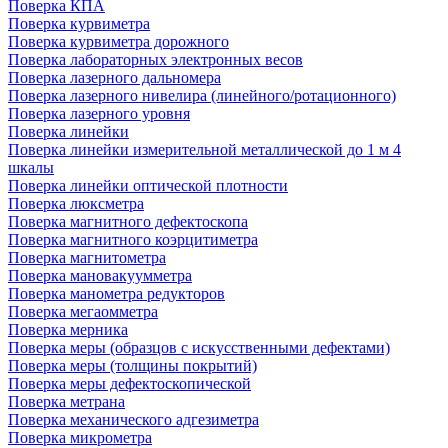
Поверка КПА
Поверка курвиметра
Поверка курвиметра дорожного
Поверка лабораторных электронных весов
Поверка лазерного дальномера
Поверка лазерного нивелира (линейного/ротационного)
Поверка лазерного уровня
Поверка линейки
Поверка линейки измерительной металлической до 1 м 4
шкалы
Поверка линейки оптической плотности
Поверка люксметра
Поверка магнитного дефектоскопа
Поверка магнитного коэрцитиметра
Поверка магнитометра
Поверка мановакуумметра
Поверка манометра редукторов
Поверка мегаомметра
Поверка мерника
Поверка меры (образцов с искусственными дефектами)
Поверка меры (толщины покрытий)
Поверка меры дефектоскопической
Поверка метрана
Поверка механического адгезиметра
Поверка микрометра