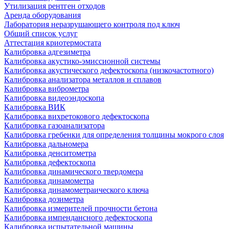
Утилизация рентген отходов
Аренда оборудования
Лаборатория неразрушающего контроля под ключ
Общий список услуг
Аттестация криотермостата
Калибровка адгезиметра
Калибровка акустико-эмиссионной системы
Калибровка акустического дефектоскопа (низкочастотного)
Калибровка анализатора металлов и сплавов
Калибровка виброметра
Калибровка видеоэндоскопа
Калибровка ВИК
Калибровка вихретокового дефектоскопа
Калибровка газоанализатора
Калибровка гребенки для определения толщины мокрого слоя
Калибровка дальномера
Калибровка денситометра
Калибровка дефектоскопа
Калибровка динамического твердомера
Калибровка динамометра
Калибровка динамометраического ключа
Калибровка дозиметра
Калибровка измерителей прочности бетона
Калибровка импендансного дефектоскопа
Калибровка испытательной машины