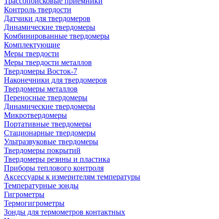
Трассопоисковые приемники
Контроль твердости
Датчики для твердомеров
Динамические твердомеры
Комбинированные твердомеры
Комплектующие
Меры твердости
Меры твердости металлов
Твердомеры Восток-7
Наконечники для твердомеров
Твердомеры металлов
Переносные твердомеры
Динамические твердомеры
Микротвердомеры
Портативные твердомеры
Стационарные твердомеры
Ультразвуковые твердомеры
Твердомеры покрытий
Твердомеры резины и пластика
Приборы теплового контроля
Аксессуары к измерителям температуры
Температурные зонды
Гигрометры
Термогигрометры
Зонды для термометров контактных