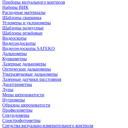
Приборы визуального контроля
Наборы ВИК
Расходные материалы
Шаблоны сварщика
Угломеры и уклономеры
Шаблоны радиусные
Шаблоны резьбовые
Видеоскопы
Видеоэндоскопы
Видеоэндоскопы SATEKO
Дальномеры
Курвиметры
Лазерные дальномеры
Оптические дальномеры
Ультразвуковые дальномеры
Лазерные датчики расстояния
Диоптриметры
Лупы
Меры шероховатости
Нутромеры
Образцы шероховатости
Профилометры
Секундомеры
Спектрофотометры
Средства визуально-измерительного контроля