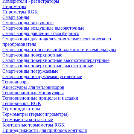
Измерители - регистраторы
Пирометры
Пирометры RGK
Смарт-зонды
Смарт-зонды воздушные
Смарт-зонды воздушные высокоточные
Смарт-зонды давления атмосферного
Смарт-зонды для подключения термоэлектрического
преобразователя
Смарт-зонды относительной влажности и температуры
Смарт-зонды поверхностные
Смарт-зонды поверхностные высокотемпературные
Смарт-зонды поверхностные высокоточные
Смарт-зонды погружаемые
Смарт-зонды погружаемые усиленные
Тепловизоры
Аксессуары для тепловизоров
Тепловизионные монокуляры
Тепловизионные прицелы и насадки
Тепловизоры RGK
Термоиндикаторы
Термометры (термогигрометры)
Термометры контактные
Контактные термометры RGK
Принадлежности для приборов контроля