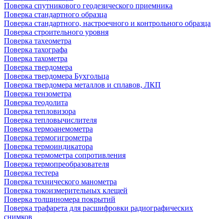
Поверка спутникового геодезического приемника
Поверка стандартного образца
Поверка стандартного, настроечного и контрольного образца
Поверка строительного уровня
Поверка тахеометра
Поверка тахографа
Поверка тахометра
Поверка твердомера
Поверка твердомера Бухгольца
Поверка твердомера металлов и сплавов, ЛКП
Поверка тензометра
Поверка теодолита
Поверка тепловизора
Поверка тепловычислителя
Поверка термоанемометра
Поверка термогигрометра
Поверка термоиндикатора
Поверка термометра сопротивления
Поверка термопреобразователя
Поверка тестера
Поверка технического манометра
Поверка токоизмерительных клещей
Поверка толщиномера покрытий
Поверка трафарета для расшифровки радиографических
снимков