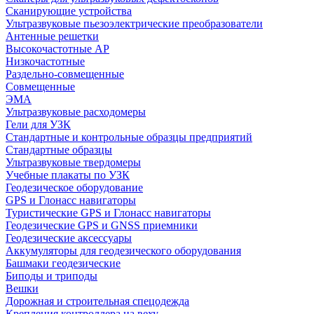
Сканирующие устройства
Ультразвуковые пьезоэлектрические преобразователи
Антенные решетки
Высокочастотные АР
Низкочастотные
Раздельно-совмещенные
Совмещенные
ЭМА
Ультразвуковые расходомеры
Гели для УЗК
Стандартные и контрольные образцы предприятий
Стандартные образцы
Ультразвуковые твердомеры
Учебные плакаты по УЗК
Геодезическое оборудование
GPS и Глонасс навигаторы
Туристические GPS и Глонасс навигаторы
Геодезические GPS и GNSS приемники
Геодезические аксессуары
Аккумуляторы для геодезического оборудования
Башмаки геодезические
Биподы и триподы
Вешки
Дорожная и строительная спецодежда
Крепления контроллера на веху