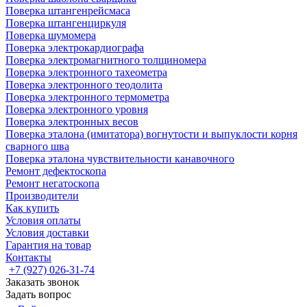
Поверка штангенрейсмаса
Поверка штангенциркуля
Поверка шумомера
Поверка электрокардиографа
Поверка электромагнитного толщиномера
Поверка электронного тахеометра
Поверка электронного теодолита
Поверка электронного термометра
Поверка электронного уровня
Поверка электронных весов
Поверка эталона (имитатора) вогнутости и выпуклости корня
сварного шва
Поверка эталона чувствительности канавочного
Ремонт дефектоскопа
Ремонт негатоскопа
Производители
Как купить
Условия оплаты
Условия доставки
Гарантия на товар
Контакты
+7 (927) 026-31-74
Заказать звонок
Задать вопрос