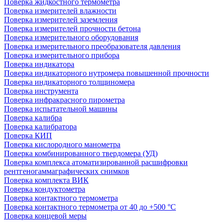
Поверка жидкостного термометра
Поверка измерителей влажности
Поверка измерителей заземления
Поверка измерителей прочности бетона
Поверка измерительного оборудования
Поверка измерительного преобразователя давления
Поверка измерительного прибора
Поверка индикатора
Поверка индикаторного нутромера повышенной прочности
Поверка индикаторного толщиномера
Поверка инструмента
Поверка инфракрасного пирометра
Поверка испытательной машины
Поверка калибра
Поверка калибратора
Поверка КИП
Поверка кислородного манометра
Поверка комбинированного твердомера (УД)
Поверка комплекса атоматизированной расшифровки
рентгеногаммаграфических снимков
Поверка комплекта ВИК
Поверка кондуктометра
Поверка контактного термометра
Поверка контактного термометра от 40 до +500 °С
Поверка концевой меры