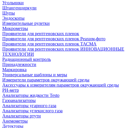
Угольники
Штангенциркули
Щупы
Эндоскопы
Измерительные рулетки
Микрометры
Проявители для рентгеновских пленок
Проявители для рентгеновских пленок Реахим-фото
Проявители для рентгеновских пленок ТАСМА
Проявители для рентгеновских пленок ИННОВАЦИОННЫЕ
ТЕХНОЛОГИИ
Радиационный контроль
Принадлежности
Маркировка
Универсальные шаблоны и меры
Измерители параметров окружающей среды
Аксессуары к измерителям параметров окружающей среды
PH-метр
Анализаторы жидкости Testo
Газоанализаторы
Анализаторы угарного газа
Анализаторы углекислого газа
Анализаторы ртути
Анемометры
Детекторы