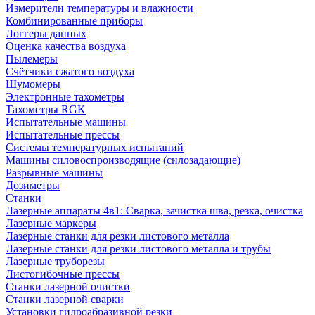
Измерители температуры и влажности
Комбинированные приборы
Логгеры данных
Оценка качества воздуха
Пылемеры
Счётчики сжатого воздуха
Шумомеры
Электронные тахометры
Тахометры RGK
Испытательные машины
Испытательные прессы
Системы температурных испытаний
Машины силовоспроизводящие (силозадающие)
Разрывные машины
Дозиметры
Станки
Лазерные аппараты 4в1: Сварка, зачистка шва, резка, очистка
Лазерные маркеры
Лазерные станки для резки листового металла
Лазерные станки для резки листового металла и трубы
Лазерные труборезы
Листогибочные прессы
Станки лазерной очистки
Станки лазерной сварки
Установки гидроабразивной резки