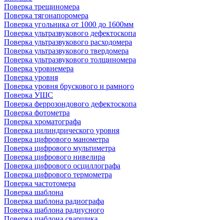
Поверка трещиномера
Поверка тягонапоромера
Поверка угольника от 1000 до 1600мм
Поверка ультразвукового дефектоскопа
Поверка ультразвукового расходомера
Поверка ультразвукового твердомера
Поверка ультразвукового толщиномера
Поверка уровнемера
Поверка уровня
Поверка уровня брускового и рамного
Поверка УШС
Поверка феррозондового дефектоскопа
Поверка фотометра
Поверка хроматографа
Поверка цилиндрического уровня
Поверка цифрового манометра
Поверка цифрового мультиметра
Поверка цифрового нивелира
Поверка цифрового осциллографа
Поверка цифрового термометра
Поверка частотомера
Поверка шаблона
Поверка шаблона радиографа
Поверка шаблона радиусного
Поверка шаблона сварщика