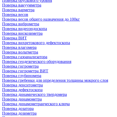
Поверка брускового уровня
Поверка вакуумметра
Поверка варметра
Поверка весов
Поверка весов общего назначения до 100кг
Поверка виброметра
Поверка видеоэндоскопа
Поверка вискозиметра
Поверка ВИТ
Поверка вихретокового дефектоскопа
Поверка влагомера
Поверка вольтметра
Поверка газоанализатора
Поверка геодезического оборудования
Поверка гигрометра
Поверка гигрометра ВИТ
Поверка глубиномера
Поверка гребенки для определения толщины мокрого слоя
Поверка денситометра
Поверка дефектоскопа
Поверка динамического твердомера
Поверка динамометра
Поверка динамометраического ключа
Поверка дозатора
Поверка дозиметра