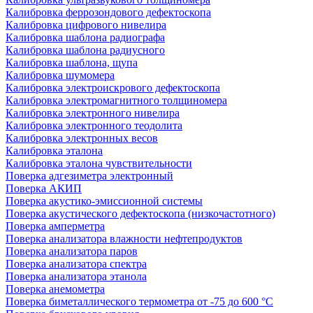
Калибровка феррозондового дефектоскопа
Калибровка цифрового нивелира
Калибровка шаблона радиографа
Калибровка шаблона радиусного
Калибровка шаблона, щупа
Калибровка шумомера
Калибровка электроискрового дефектоскопа
Калибровка электромагнитного толщиномера
Калибровка электронного нивелира
Калибровка электронного теодолита
Калибровка электронных весов
Калибровка эталона
Калибровка эталона чувствительности
Поверка адгезиметра электронный
Поверка АКИП
Поверка акустико-эмиссионной системы
Поверка акустического дефектоскопа (низкочастотного)
Поверка амперметра
Поверка анализатора влажности нефтепродуктов
Поверка анализатора паров
Поверка анализатора спектра
Поверка анализатора этанола
Поверка анемометра
Поверка биметаллического термометра от -75 до 600 °С