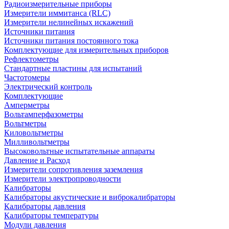
Радиоизмерительные приборы
Измерители иммитанса (RLC)
Измерители нелинейных искажений
Источники питания
Источники питания постоянного тока
Комплектующие для измерительных приборов
Рефлектометры
Стандартные пластины для испытаний
Частотомеры
Электрический контроль
Комплектующие
Амперметры
Вольтамперфазометры
Вольтметры
Киловольтметры
Милливольтметры
Высоковольтные испытательные аппараты
Давление и Расход
Измерители сопротивления заземления
Измерители электропроводности
Калибраторы
Калибраторы акустические и виброкалибраторы
Калибраторы давления
Калибраторы температуры
Модули давления