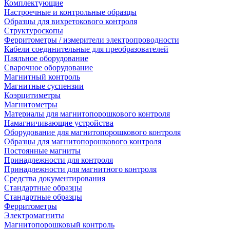
Комплектующие
Настроечные и контрольные образцы
Образцы для вихретокового контроля
Структуроскопы
Ферритометры / измерители электропроводности
Кабели соединительные для преобразователей
Паяльное оборудование
Сварочное оборудование
Магнитный контроль
Магнитные суспензии
Коэрцитиметры
Магнитометры
Материалы для магнитопорошкового контроля
Намагничивающие устройства
Оборудование для магнитопорошкового контроля
Образцы для магнитопорошкового контроля
Постоянные магниты
Принадлежности для контроля
Принадлежности для магнитного контроля
Средства документирования
Стандартные образцы
Стандартные образцы
Ферритометры
Электромагниты
Магнитопорошковый контроль