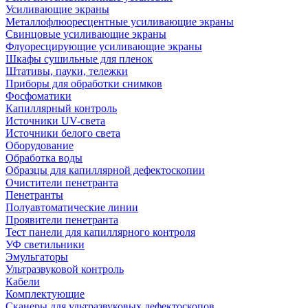
Усиливающие экраны
Металлофлюоресцентные усиливающие экраны
Свинцовые усиливающие экраны
Флуоресцирующие усиливающие экраны
Шкафы сушильные для пленок
Штативы, пауки, тележки
Приборы для обработки снимков
Фосфоматики
Капиллярный контроль
Источники UV-света
Источники белого света
Оборудование
Обработка воды
Образцы для капиллярной дефектоскопии
Очистители пенетранта
Пенетранты
Полуавтоматические линии
Проявители пенетранта
Тест панели для капиллярного контроля
УФ светильники
Эмульгаторы
Ультразвуковой контроль
Кабели
Комплектующие
Сканеры для ультразвуковых дефектоскопов