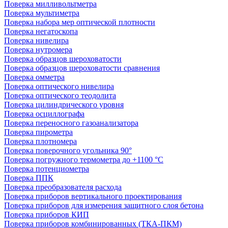
Поверка милливольтметра
Поверка мультиметра
Поверка набора мер оптической плотности
Поверка негатоскопа
Поверка нивелира
Поверка нутромера
Поверка образцов шероховатости
Поверка образцов шероховатости сравнения
Поверка омметра
Поверка оптического нивелира
Поверка оптического теодолита
Поверка цилиндрического уровня
Поверка осциллографа
Поверка переносного газоанализатора
Поверка пирометра
Поверка плотномера
Поверка поверочного угольника 90°
Поверка погружного термометра до +1100 °С
Поверка потенциометра
Поверка ППК
Поверка преобразователя расхода
Поверка приборов вертикального проектирования
Поверка приборов для измерения защитного слоя бетона
Поверка приборов КИП
Поверка приборов комбинированных (ТКА-ПКМ)