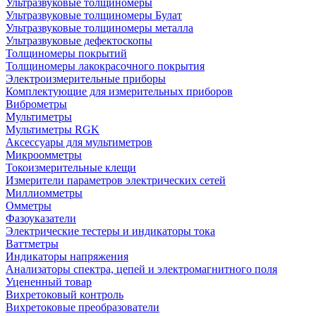
Ультразвуковые толщиномеры
Ультразвуковые толщиномеры Булат
Ультразвуковые толщиномеры металла
Ультразвуковые дефектоскопы
Толщиномеры покрытий
Толщиномеры лакокрасочного покрытия
Электроизмерительные приборы
Комплектующие для измерительных приборов
Виброметры
Мультиметры
Мультиметры RGK
Аксессуары для мультиметров
Микроомметры
Токоизмерительные клещи
Измерители параметров электрических сетей
Миллиомметры
Омметры
Фазоуказатели
Электрические тестеры и индикаторы тока
Ваттметры
Индикаторы напряжения
Анализаторы спектра, цепей и электромагнитного поля
Уцененный товар
Вихретоковый контроль
Вихретоковые преобразователи