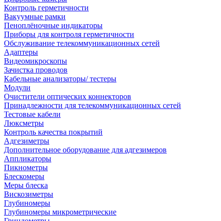
Контроль герметичности
Вакуумные рамки
Пеноплёночные индикаторы
Приборы для контроля герметичности
Обслуживание телекоммуникационных сетей
Адаптеры
Видеомикроскопы
Зачистка проводов
Кабельные анализаторы/ тестеры
Модули
Очистители оптических коннекторов
Принадлежности для телекоммуникационных сетей
Тестовые кабели
Люксметры
Контроль качества покрытий
Адгезиметры
Дополнительное оборудование для адгезимеров
Аппликаторы
Пикнометры
Блескомеры
Меры блеска
Вискозиметры
Глубиномеры
Глубиномеры микрометрические
Гриндометры