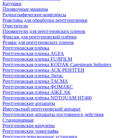
Катушки
Проявочные машины
Радиографические комплексы
Реактивы для обработки рентгенпленки
Очистители
Проявители для рентгеновских пленок
Фиксаж для рентгеновской плёнки
Резаки для рентгеновских пленок
Рентгеновская плёнка
Рентгеновская пленка AGFA
Рентгеновская пленка FUJIFILM
Рентгеновская пленка KODAK Carestream Industrex
Рентгеновская пленка АСК-РЕНТГЕН
Рентгеновская пленка Литас
Рентгеновская пленка ТАСМА
Рентгеновская пленка ФОМАКС
Рентгеновская плёнка AIKE AK
Рентгеновская плёнка NDTQUAM HT400
Рентгеновские аппараты
Импульсный рентгеновский аппарат
Рентгеновские аппараты постоянного действия
Стационарные
Рентгеновские кроулеры
Рентгеновские томографы
Рентгенотелевизионные установки