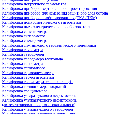
Калибровка погружного термометра
Калибровка приборов вертикального проектирования
Калибровка приборов для измерения защитного слоя бетона
Калибровка приборов комбинированных (ТКА-ПКМ)
Калибровка психрометрического гигрометра
Калибровка пьезоэлектрического преобразователя
Калибровка сенситометра
Калибровка склерометра
Калибровка спектрометра
Калибровка спутникового геодезического приемника
Калибровка тахеометра
Калибровка твердомера
Калибровка твердомера Бухгольца
Калибровка тензометра
Калибровка тепловизора
Калибровка термоанемометра
Калибровка термогигрометра
Калибровка токоизмерительных клещей
Калибровка толщиномера покрытий
Калибровка трещиномера
Калибровка ультразвукового дефектоскопа
Калибровка ультразвукового дефектоскопа
(автоматизированного, многоканального)
Калибровка ультразвукового твердомера
Калибровка ультразвукового толщиномера