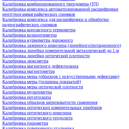
Калибровка комбинированного твердомера (УД)
Калибровка комплекса автоматизированной расшифровки
рентгеногаммаграфических снимков
Калибровка комплекса для расшифровки и обработки
радиографических снимков
Калибровка контактного термометра
Калибровка коэрцитиметра
Калибровка курвиметра дорожного
Калибровка лазерного нивелира (линейного/ротационного)
Калибровка линейки измерительной металлической до 1 м
Калибровка линейки оптической плотности
Калибровка люксметра
Калибровка магнитного дефектоскопа
Калибровка магнитометра
Калибровка меры (образцов с искусственными дефектами)
Калибровка меры (толщины покрытий)
Калибровка меры оптической плотности
Калибровка мультиметра
Калибровка негатоскопа
Калибровка образцов шероховатости сравнения
Калибровка оптических измерительных приборов
Калибровка оптического нивелира
Калибровка оптического теодолита
Калибровка пирометра
Калибровка поверочного угольника