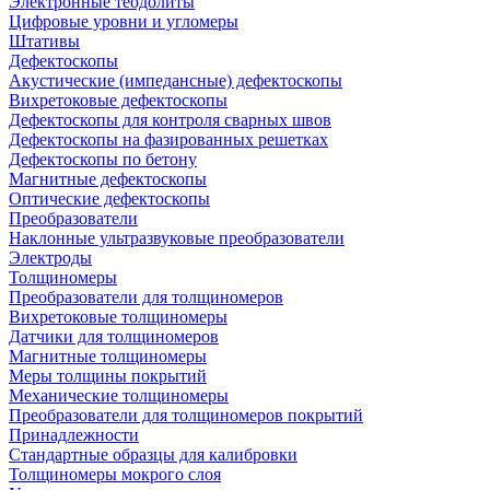
Электронные теодолиты
Цифровые уровни и угломеры
Штативы
Дефектоскопы
Акустические (импедансные) дефектоскопы
Вихретоковые дефектоскопы
Дефектоскопы для контроля сварных швов
Дефектоскопы на фазированных решетках
Дефектоскопы по бетону
Магнитные дефектоскопы
Оптические дефектоскопы
Преобразователи
Наклонные ультразвуковые преобразователи
Электроды
Толщиномеры
Преобразователи для толщиномеров
Вихретоковые толщиномеры
Датчики для толщиномеров
Магнитные толщиномеры
Меры толщины покрытий
Механические толщиномеры
Преобразователи для толщиномеров покрытий
Принадлежности
Стандартные образцы для калибровки
Толщиномеры мокрого слоя