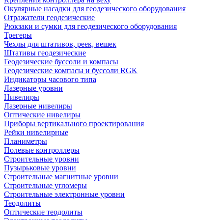
Окулярные насадки для геодезического оборудования
Отражатели геодезические
Рюкзаки и сумки для геодезического оборудования
Трегеры
Чехлы для штативов, реек, вешек
Штативы геодезические
Геодезические буссоли и компасы
Геодезические компасы и буссоли RGK
Индикаторы часового типа
Лазерные уровни
Нивелиры
Лазерные нивелиры
Оптические нивелиры
Приборы вертикального проектирования
Рейки нивелирные
Планиметры
Полевые контроллеры
Строительные уровни
Пузырьковые уровни
Строительные магнитные уровни
Строительные угломеры
Строительные электронные уровни
Теодолиты
Оптические теодолиты