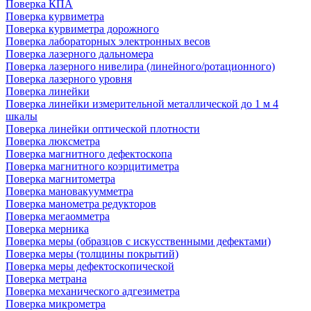
Поверка КПА
Поверка курвиметра
Поверка курвиметра дорожного
Поверка лабораторных электронных весов
Поверка лазерного дальномера
Поверка лазерного нивелира (линейного/ротационного)
Поверка лазерного уровня
Поверка линейки
Поверка линейки измерительной металлической до 1 м 4
шкалы
Поверка линейки оптической плотности
Поверка люксметра
Поверка магнитного дефектоскопа
Поверка магнитного коэрцитиметра
Поверка магнитометра
Поверка мановакуумметра
Поверка манометра редукторов
Поверка мегаомметра
Поверка мерника
Поверка меры (образцов с искусственными дефектами)
Поверка меры (толщины покрытий)
Поверка меры дефектоскопической
Поверка метрана
Поверка механического адгезиметра
Поверка микрометра