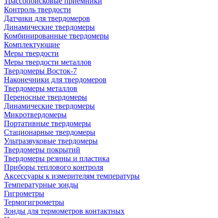
Трассопоисковые приемники
Контроль твердости
Датчики для твердомеров
Динамические твердомеры
Комбинированные твердомеры
Комплектующие
Меры твердости
Меры твердости металлов
Твердомеры Восток-7
Наконечники для твердомеров
Твердомеры металлов
Переносные твердомеры
Динамические твердомеры
Микротвердомеры
Портативные твердомеры
Стационарные твердомеры
Ультразвуковые твердомеры
Твердомеры покрытий
Твердомеры резины и пластика
Приборы теплового контроля
Аксессуары к измерителям температуры
Температурные зонды
Гигрометры
Термогигрометры
Зонды для термометров контактных