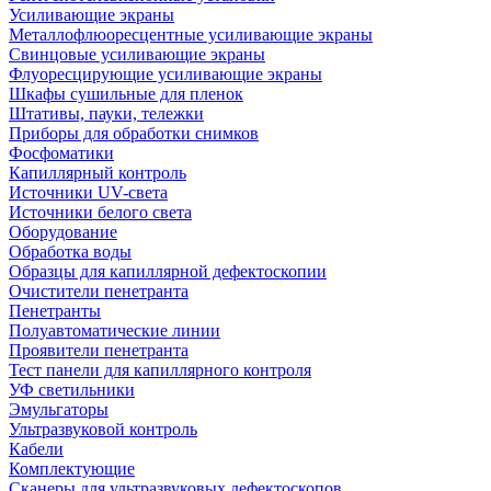
Усиливающие экраны
Металлофлюоресцентные усиливающие экраны
Свинцовые усиливающие экраны
Флуоресцирующие усиливающие экраны
Шкафы сушильные для пленок
Штативы, пауки, тележки
Приборы для обработки снимков
Фосфоматики
Капиллярный контроль
Источники UV-света
Источники белого света
Оборудование
Обработка воды
Образцы для капиллярной дефектоскопии
Очистители пенетранта
Пенетранты
Полуавтоматические линии
Проявители пенетранта
Тест панели для капиллярного контроля
УФ светильники
Эмульгаторы
Ультразвуковой контроль
Кабели
Комплектующие
Сканеры для ультразвуковых дефектоскопов