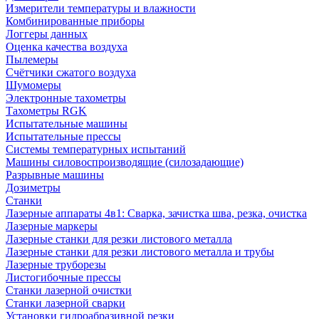
Измерители температуры и влажности
Комбинированные приборы
Логгеры данных
Оценка качества воздуха
Пылемеры
Счётчики сжатого воздуха
Шумомеры
Электронные тахометры
Тахометры RGK
Испытательные машины
Испытательные прессы
Системы температурных испытаний
Машины силовоспроизводящие (силозадающие)
Разрывные машины
Дозиметры
Станки
Лазерные аппараты 4в1: Сварка, зачистка шва, резка, очистка
Лазерные маркеры
Лазерные станки для резки листового металла
Лазерные станки для резки листового металла и трубы
Лазерные труборезы
Листогибочные прессы
Станки лазерной очистки
Станки лазерной сварки
Установки гидроабразивной резки