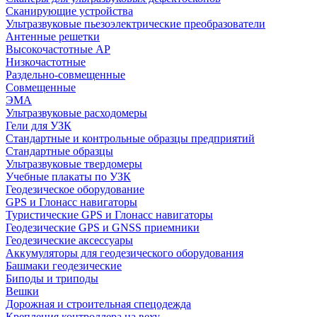
Сканирующие устройства
Ультразвуковые пьезоэлектрические преобразователи
Антенные решетки
Высокочастотные АР
Низкочастотные
Раздельно-совмещенные
Совмещенные
ЭМА
Ультразвуковые расходомеры
Гели для УЗК
Стандартные и контрольные образцы предприятий
Стандартные образцы
Ультразвуковые твердомеры
Учебные плакаты по УЗК
Геодезическое оборудование
GPS и Глонасс навигаторы
Туристические GPS и Глонасс навигаторы
Геодезические GPS и GNSS приемники
Геодезические аксессуары
Аккумуляторы для геодезического оборудования
Башмаки геодезические
Биподы и триподы
Вешки
Дорожная и строительная спецодежда
Крепления контроллера на веху