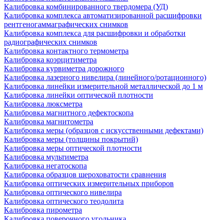
Калибровка комбинированного твердомера (УД)
Калибровка комплекса автоматизированной расшифровки
рентгеногаммаграфических снимков
Калибровка комплекса для расшифровки и обработки
радиографических снимков
Калибровка контактного термометра
Калибровка коэрцитиметра
Калибровка курвиметра дорожного
Калибровка лазерного нивелира (линейного/ротационного)
Калибровка линейки измерительной металлической до 1 м
Калибровка линейки оптической плотности
Калибровка люксметра
Калибровка магнитного дефектоскопа
Калибровка магнитометра
Калибровка меры (образцов с искусственными дефектами)
Калибровка меры (толщины покрытий)
Калибровка меры оптической плотности
Калибровка мультиметра
Калибровка негатоскопа
Калибровка образцов шероховатости сравнения
Калибровка оптических измерительных приборов
Калибровка оптического нивелира
Калибровка оптического теодолита
Калибровка пирометра
Калибровка поверочного угольника