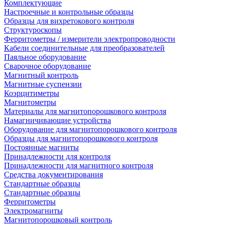
Комплектующие
Настроечные и контрольные образцы
Образцы для вихретокового контроля
Структуроскопы
Ферритометры / измерители электропроводности
Кабели соединительные для преобразователей
Паяльное оборудование
Сварочное оборудование
Магнитный контроль
Магнитные суспензии
Коэрцитиметры
Магнитометры
Материалы для магнитопорошкового контроля
Намагничивающие устройства
Оборудование для магнитопорошкового контроля
Образцы для магнитопорошкового контроля
Постоянные магниты
Принадлежности для контроля
Принадлежности для магнитного контроля
Средства документирования
Стандартные образцы
Стандартные образцы
Ферритометры
Электромагниты
Магнитопорошковый контроль