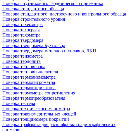
Поверка спутникового геодезического приемника
Поверка стандартного образца
Поверка стандартного, настроечного и контрольного образца
Поверка строительного уровня
Поверка тахеометра
Поверка тахографа
Поверка тахометра
Поверка твердомера
Поверка твердомера Бухгольца
Поверка твердомера металлов и сплавов, ЛКП
Поверка тензометра
Поверка теодолита
Поверка тепловизора
Поверка тепловычислителя
Поверка термоанемометра
Поверка термогигрометра
Поверка термоиндикатора
Поверка термометра сопротивления
Поверка термопреобразователя
Поверка тестера
Поверка технического манометра
Поверка токоизмерительных клещей
Поверка толщиномера покрытий
Поверка трафарета для расшифровки радиографических
снимков