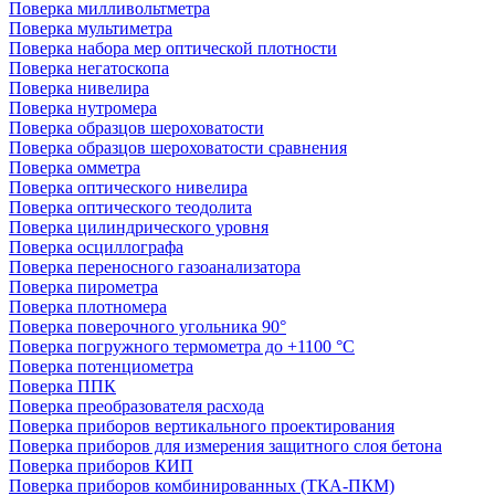
Поверка милливольтметра
Поверка мультиметра
Поверка набора мер оптической плотности
Поверка негатоскопа
Поверка нивелира
Поверка нутромера
Поверка образцов шероховатости
Поверка образцов шероховатости сравнения
Поверка омметра
Поверка оптического нивелира
Поверка оптического теодолита
Поверка цилиндрического уровня
Поверка осциллографа
Поверка переносного газоанализатора
Поверка пирометра
Поверка плотномера
Поверка поверочного угольника 90°
Поверка погружного термометра до +1100 °С
Поверка потенциометра
Поверка ППК
Поверка преобразователя расхода
Поверка приборов вертикального проектирования
Поверка приборов для измерения защитного слоя бетона
Поверка приборов КИП
Поверка приборов комбинированных (ТКА-ПКМ)