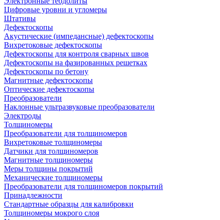
Электронные теодолиты
Цифровые уровни и угломеры
Штативы
Дефектоскопы
Акустические (импедансные) дефектоскопы
Вихретоковые дефектоскопы
Дефектоскопы для контроля сварных швов
Дефектоскопы на фазированных решетках
Дефектоскопы по бетону
Магнитные дефектоскопы
Оптические дефектоскопы
Преобразователи
Наклонные ультразвуковые преобразователи
Электроды
Толщиномеры
Преобразователи для толщиномеров
Вихретоковые толщиномеры
Датчики для толщиномеров
Магнитные толщиномеры
Меры толщины покрытий
Механические толщиномеры
Преобразователи для толщиномеров покрытий
Принадлежности
Стандартные образцы для калибровки
Толщиномеры мокрого слоя