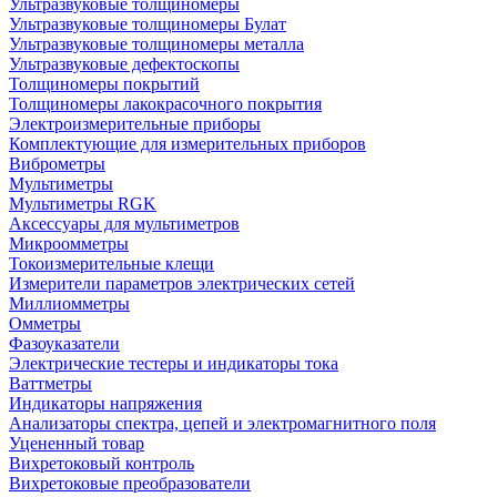
Ультразвуковые толщиномеры
Ультразвуковые толщиномеры Булат
Ультразвуковые толщиномеры металла
Ультразвуковые дефектоскопы
Толщиномеры покрытий
Толщиномеры лакокрасочного покрытия
Электроизмерительные приборы
Комплектующие для измерительных приборов
Виброметры
Мультиметры
Мультиметры RGK
Аксессуары для мультиметров
Микроомметры
Токоизмерительные клещи
Измерители параметров электрических сетей
Миллиомметры
Омметры
Фазоуказатели
Электрические тестеры и индикаторы тока
Ваттметры
Индикаторы напряжения
Анализаторы спектра, цепей и электромагнитного поля
Уцененный товар
Вихретоковый контроль
Вихретоковые преобразователи