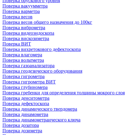
Поверка брускового уровня
Поверка вакуумметра
Поверка варметра
Поверка весов
Поверка весов общего назначения до 100кг
Поверка виброметра
Поверка видеоэндоскопа
Поверка вискозиметра
Поверка ВИТ
Поверка вихретокового дефектоскопа
Поверка влагомера
Поверка вольтметра
Поверка газоанализатора
Поверка геодезического оборудования
Поверка гигрометра
Поверка гигрометра ВИТ
Поверка глубиномера
Поверка гребенки для определения толщины мокрого слоя
Поверка денситометра
Поверка дефектоскопа
Поверка динамического твердомера
Поверка динамометра
Поверка динамометраического ключа
Поверка дозатора
Поверка дозиметра