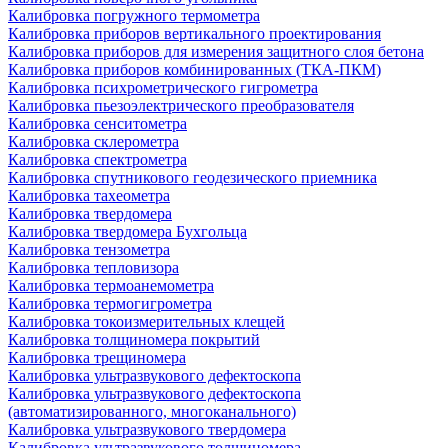
Калибровка погружного термометра
Калибровка приборов вертикального проектирования
Калибровка приборов для измерения защитного слоя бетона
Калибровка приборов комбинированных (ТКА-ПКМ)
Калибровка психрометрического гигрометра
Калибровка пьезоэлектрического преобразователя
Калибровка сенситометра
Калибровка склерометра
Калибровка спектрометра
Калибровка спутникового геодезического приемника
Калибровка тахеометра
Калибровка твердомера
Калибровка твердомера Бухгольца
Калибровка тензометра
Калибровка тепловизора
Калибровка термоанемометра
Калибровка термогигрометра
Калибровка токоизмерительных клещей
Калибровка толщиномера покрытий
Калибровка трещиномера
Калибровка ультразвукового дефектоскопа
Калибровка ультразвукового дефектоскопа
(автоматизированного, многоканального)
Калибровка ультразвукового твердомера
Калибровка ультразвукового толщиномера