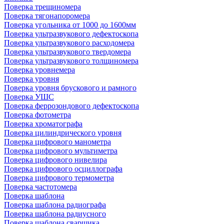
Поверка трещиномера
Поверка тягонапоромера
Поверка угольника от 1000 до 1600мм
Поверка ультразвукового дефектоскопа
Поверка ультразвукового расходомера
Поверка ультразвукового твердомера
Поверка ультразвукового толщиномера
Поверка уровнемера
Поверка уровня
Поверка уровня брускового и рамного
Поверка УШС
Поверка феррозондового дефектоскопа
Поверка фотометра
Поверка хроматографа
Поверка цилиндрического уровня
Поверка цифрового манометра
Поверка цифрового мультиметра
Поверка цифрового нивелира
Поверка цифрового осциллографа
Поверка цифрового термометра
Поверка частотомера
Поверка шаблона
Поверка шаблона радиографа
Поверка шаблона радиусного
Поверка шаблона сварщика