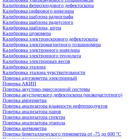
Калибровка феррозондового дефектоскопа
Калибровка цифрового нивелира
Калибровка шаблона радиографа
Калибровка шаблона радиусного
Калибровка шаблона, щупа
Калибровка шумомера
Калибровка электроискрового дефектоскопа
Калибровка электромагнитного толщиномера
Калибровка электронного нивелира
Калибровка электронного теодолита
Калибровка электронных весов
Калибровка эталона
Калибровка эталона чувствительности
Поверка адгезиметра электронный
Поверка АКИП
Поверка акустико-эмиссионной системы
Поверка акустического дефектоскопа (низкочастотного)
Поверка амперметра
Поверка анализатора влажности нефтепродуктов
Поверка анализатора паров
Поверка анализатора спектра
Поверка анализатора этанола
Поверка анемометра
Поверка биметаллического термометра от -75 до 600 °С