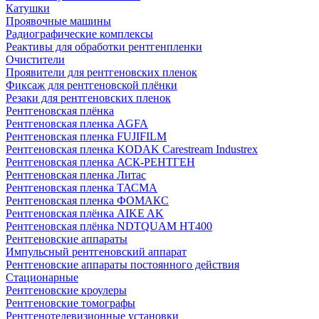
Катушки
Проявочные машины
Радиографические комплексы
Реактивы для обработки рентгенпленки
Очистители
Проявители для рентгеновских пленок
Фиксаж для рентгеновской плёнки
Резаки для рентгеновских пленок
Рентгеновская плёнка
Рентгеновская пленка AGFA
Рентгеновская пленка FUJIFILM
Рентгеновская пленка KODAK Carestream Industrex
Рентгеновская пленка АСК-РЕНТГЕН
Рентгеновская пленка Литас
Рентгеновская пленка ТАСМА
Рентгеновская пленка ФОМАКС
Рентгеновская плёнка AIKE AK
Рентгеновская плёнка NDTQUAM HT400
Рентгеновские аппараты
Импульсный рентгеновский аппарат
Рентгеновские аппараты постоянного действия
Стационарные
Рентгеновские кроулеры
Рентгеновские томографы
Рентгенотелевизионные установки