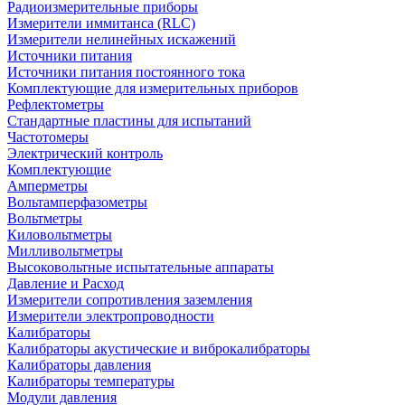
Радиоизмерительные приборы
Измерители иммитанса (RLC)
Измерители нелинейных искажений
Источники питания
Источники питания постоянного тока
Комплектующие для измерительных приборов
Рефлектометры
Стандартные пластины для испытаний
Частотомеры
Электрический контроль
Комплектующие
Амперметры
Вольтамперфазометры
Вольтметры
Киловольтметры
Милливольтметры
Высоковольтные испытательные аппараты
Давление и Расход
Измерители сопротивления заземления
Измерители электропроводности
Калибраторы
Калибраторы акустические и виброкалибраторы
Калибраторы давления
Калибраторы температуры
Модули давления