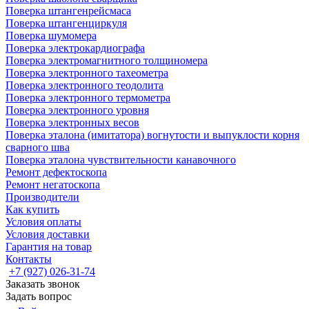
Поверка штангенрейсмаса
Поверка штангенциркуля
Поверка шумомера
Поверка электрокардиографа
Поверка электромагнитного толщиномера
Поверка электронного тахеометра
Поверка электронного теодолита
Поверка электронного термометра
Поверка электронного уровня
Поверка электронных весов
Поверка эталона (имитатора) вогнутости и выпуклости корня
сварного шва
Поверка эталона чувствительности канавочного
Ремонт дефектоскопа
Ремонт негатоскопа
Производители
Как купить
Условия оплаты
Условия доставки
Гарантия на товар
Контакты
+7 (927) 026-31-74
Заказать звонок
Задать вопрос