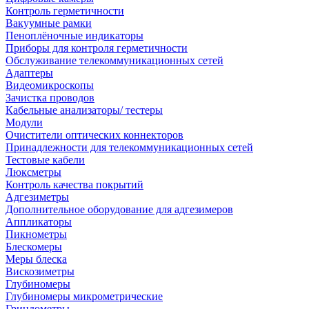
Контроль герметичности
Вакуумные рамки
Пеноплёночные индикаторы
Приборы для контроля герметичности
Обслуживание телекоммуникационных сетей
Адаптеры
Видеомикроскопы
Зачистка проводов
Кабельные анализаторы/ тестеры
Модули
Очистители оптических коннекторов
Принадлежности для телекоммуникационных сетей
Тестовые кабели
Люксметры
Контроль качества покрытий
Адгезиметры
Дополнительное оборудование для адгезимеров
Аппликаторы
Пикнометры
Блескомеры
Меры блеска
Вискозиметры
Глубиномеры
Глубиномеры микрометрические
Гриндометры