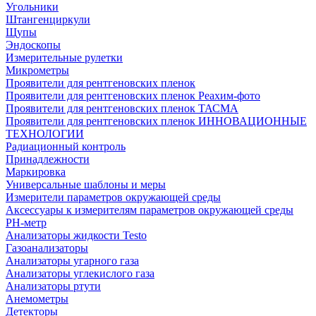
Угольники
Штангенциркули
Щупы
Эндоскопы
Измерительные рулетки
Микрометры
Проявители для рентгеновских пленок
Проявители для рентгеновских пленок Реахим-фото
Проявители для рентгеновских пленок ТАСМА
Проявители для рентгеновских пленок ИННОВАЦИОННЫЕ
ТЕХНОЛОГИИ
Радиационный контроль
Принадлежности
Маркировка
Универсальные шаблоны и меры
Измерители параметров окружающей среды
Аксессуары к измерителям параметров окружающей среды
PH-метр
Анализаторы жидкости Testo
Газоанализаторы
Анализаторы угарного газа
Анализаторы углекислого газа
Анализаторы ртути
Анемометры
Детекторы