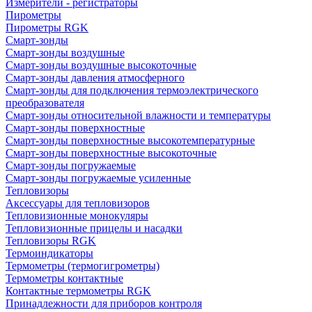
Измерители - регистраторы
Пирометры
Пирометры RGK
Смарт-зонды
Смарт-зонды воздушные
Смарт-зонды воздушные высокоточные
Смарт-зонды давления атмосферного
Смарт-зонды для подключения термоэлектрического
преобразователя
Смарт-зонды относительной влажности и температуры
Смарт-зонды поверхностные
Смарт-зонды поверхностные высокотемпературные
Смарт-зонды поверхностные высокоточные
Смарт-зонды погружаемые
Смарт-зонды погружаемые усиленные
Тепловизоры
Аксессуары для тепловизоров
Тепловизионные монокуляры
Тепловизионные прицелы и насадки
Тепловизоры RGK
Термоиндикаторы
Термометры (термогигрометры)
Термометры контактные
Контактные термометры RGK
Принадлежности для приборов контроля