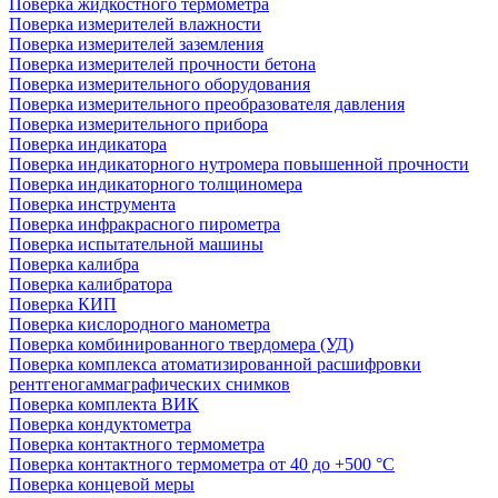
Поверка жидкостного термометра
Поверка измерителей влажности
Поверка измерителей заземления
Поверка измерителей прочности бетона
Поверка измерительного оборудования
Поверка измерительного преобразователя давления
Поверка измерительного прибора
Поверка индикатора
Поверка индикаторного нутромера повышенной прочности
Поверка индикаторного толщиномера
Поверка инструмента
Поверка инфракрасного пирометра
Поверка испытательной машины
Поверка калибра
Поверка калибратора
Поверка КИП
Поверка кислородного манометра
Поверка комбинированного твердомера (УД)
Поверка комплекса атоматизированной расшифровки
рентгеногаммаграфических снимков
Поверка комплекта ВИК
Поверка кондуктометра
Поверка контактного термометра
Поверка контактного термометра от 40 до +500 °С
Поверка концевой меры