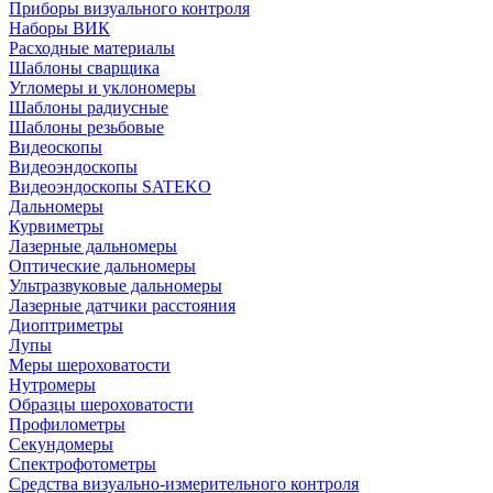
Приборы визуального контроля
Наборы ВИК
Расходные материалы
Шаблоны сварщика
Угломеры и уклономеры
Шаблоны радиусные
Шаблоны резьбовые
Видеоскопы
Видеоэндоскопы
Видеоэндоскопы SATEKO
Дальномеры
Курвиметры
Лазерные дальномеры
Оптические дальномеры
Ультразвуковые дальномеры
Лазерные датчики расстояния
Диоптриметры
Лупы
Меры шероховатости
Нутромеры
Образцы шероховатости
Профилометры
Секундомеры
Спектрофотометры
Средства визуально-измерительного контроля