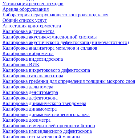
Утилизация рентген отходов
Аренда оборудования
Лаборатория неразрушающего контроля под ключ
Общий список услуг
Аттестация криотермостата
Калибровка адгезиметра
Калибровка акустико-эмиссионной системы
Калибровка акустического дефектоскопа (низкочастотного)
Калибровка анализатора металлов и сплавов
Калибровка виброметра
Калибровка видеоэндоскопа
Калибровка ВИК
Калибровка вихретокового дефектоскопа
Калибровка газоанализатора
Калибровка гребенки для определения толщины мокрого слоя
Калибровка дальномера
Калибровка денситометра
Калибровка дефектоскопа
Калибровка динамического твердомера
Калибровка динамометра
Калибровка динамометраического ключа
Калибровка дозиметра
Калибровка измерителей прочности бетона
Калибровка импендансного дефектоскопа
Калибровка испытательной машины