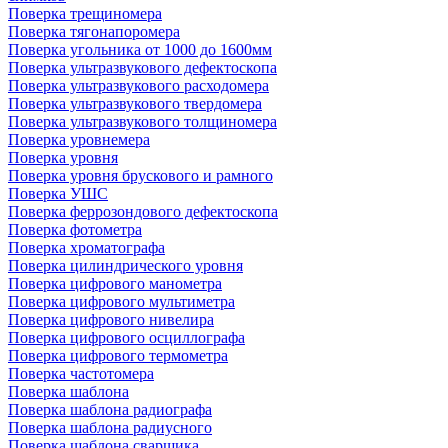
Поверка трещиномера
Поверка тягонапоромера
Поверка угольника от 1000 до 1600мм
Поверка ультразвукового дефектоскопа
Поверка ультразвукового расходомера
Поверка ультразвукового твердомера
Поверка ультразвукового толщиномера
Поверка уровнемера
Поверка уровня
Поверка уровня брускового и рамного
Поверка УШС
Поверка феррозондового дефектоскопа
Поверка фотометра
Поверка хроматографа
Поверка цилиндрического уровня
Поверка цифрового манометра
Поверка цифрового мультиметра
Поверка цифрового нивелира
Поверка цифрового осциллографа
Поверка цифрового термометра
Поверка частотомера
Поверка шаблона
Поверка шаблона радиографа
Поверка шаблона радиусного
Поверка шаблона сварщика