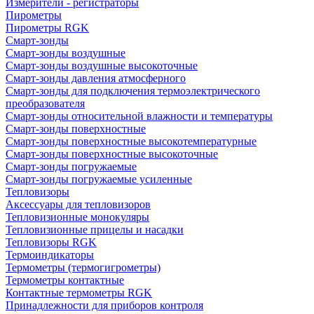
Измерители - регистраторы
Пирометры
Пирометры RGK
Смарт-зонды
Смарт-зонды воздушные
Смарт-зонды воздушные высокоточные
Смарт-зонды давления атмосферного
Смарт-зонды для подключения термоэлектрического
преобразователя
Смарт-зонды относительной влажности и температуры
Смарт-зонды поверхностные
Смарт-зонды поверхностные высокотемпературные
Смарт-зонды поверхностные высокоточные
Смарт-зонды погружаемые
Смарт-зонды погружаемые усиленные
Тепловизоры
Аксессуары для тепловизоров
Тепловизионные монокуляры
Тепловизионные прицелы и насадки
Тепловизоры RGK
Термоиндикаторы
Термометры (термогигрометры)
Термометры контактные
Контактные термометры RGK
Принадлежности для приборов контроля