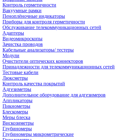
Контроль герметичности
Вакуумные рамки
Пеноплёночные индикаторы
Приборы для контроля герметичности
Обслуживание телекоммуникационных сетей
Адаптеры
Видеомикроскопы
Зачистка проводов
Кабельные анализаторы/ тестеры
Модули
Очистители оптических коннекторов
Принадлежности для телекоммуникационных сетей
Тестовые кабели
Люксметры
Контроль качества покрытий
Адгезиметры
Дополнительное оборудование для адгезимеров
Аппликаторы
Пикнометры
Блескомеры
Меры блеска
Вискозиметры
Глубиномеры
Глубиномеры микрометрические
Гриндометры