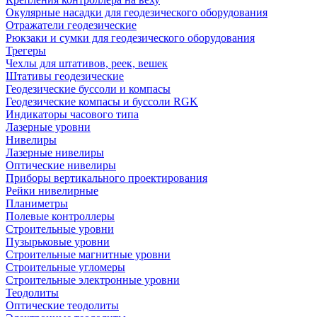
Окулярные насадки для геодезического оборудования
Отражатели геодезические
Рюкзаки и сумки для геодезического оборудования
Трегеры
Чехлы для штативов, реек, вешек
Штативы геодезические
Геодезические буссоли и компасы
Геодезические компасы и буссоли RGK
Индикаторы часового типа
Лазерные уровни
Нивелиры
Лазерные нивелиры
Оптические нивелиры
Приборы вертикального проектирования
Рейки нивелирные
Планиметры
Полевые контроллеры
Строительные уровни
Пузырьковые уровни
Строительные магнитные уровни
Строительные угломеры
Строительные электронные уровни
Теодолиты
Оптические теодолиты