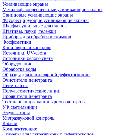
Усиливающие экраны
Металлофлюоресцентные усиливающие экраны
Свинцовые усиливающие экраны
Флуоресцирующие усиливающие экраны
Шкафы сушильные для пленок
Штативы, пауки, тележки
Приборы для обработки снимков
Фосфоматики
Капиллярный контроль
Источники UV-света
Источники белого света
Оборудование
Обработка воды
Образцы для капиллярной дефектоскопии
Очистители пенетранта
Пенетранты
Полуавтоматические линии
Проявители пенетранта
Тест панели для капиллярного контроля
УФ светильники
Эмульгаторы
Ультразвуковой контроль
Кабели
Комплектующие
Сканеры для ультразвуковых дефектоскопов