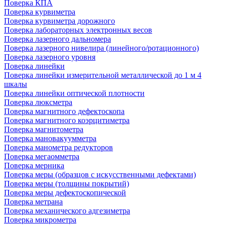
Поверка КПА
Поверка курвиметра
Поверка курвиметра дорожного
Поверка лабораторных электронных весов
Поверка лазерного дальномера
Поверка лазерного нивелира (линейного/ротационного)
Поверка лазерного уровня
Поверка линейки
Поверка линейки измерительной металлической до 1 м 4
шкалы
Поверка линейки оптической плотности
Поверка люксметра
Поверка магнитного дефектоскопа
Поверка магнитного коэрцитиметра
Поверка магнитометра
Поверка мановакуумметра
Поверка манометра редукторов
Поверка мегаомметра
Поверка мерника
Поверка меры (образцов с искусственными дефектами)
Поверка меры (толщины покрытий)
Поверка меры дефектоскопической
Поверка метрана
Поверка механического адгезиметра
Поверка микрометра