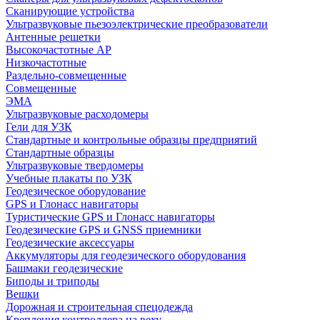
Сканирующие устройства
Ультразвуковые пьезоэлектрические преобразователи
Антенные решетки
Высокочастотные АР
Низкочастотные
Раздельно-совмещенные
Совмещенные
ЭМА
Ультразвуковые расходомеры
Гели для УЗК
Стандартные и контрольные образцы предприятий
Стандартные образцы
Ультразвуковые твердомеры
Учебные плакаты по УЗК
Геодезическое оборудование
GPS и Глонасс навигаторы
Туристические GPS и Глонасс навигаторы
Геодезические GPS и GNSS приемники
Геодезические аксессуары
Аккумуляторы для геодезического оборудования
Башмаки геодезические
Биподы и триподы
Вешки
Дорожная и строительная спецодежда
Крепления контроллера на веху