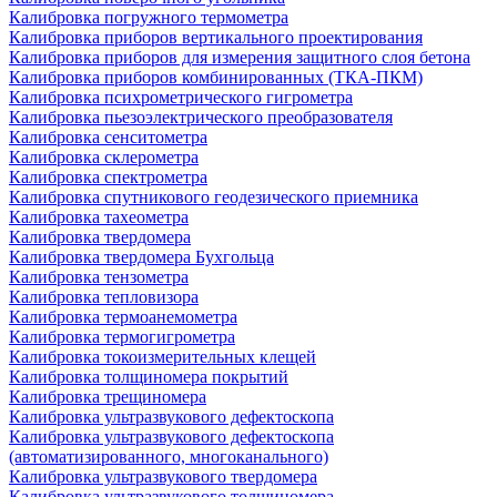
Калибровка погружного термометра
Калибровка приборов вертикального проектирования
Калибровка приборов для измерения защитного слоя бетона
Калибровка приборов комбинированных (ТКА-ПКМ)
Калибровка психрометрического гигрометра
Калибровка пьезоэлектрического преобразователя
Калибровка сенситометра
Калибровка склерометра
Калибровка спектрометра
Калибровка спутникового геодезического приемника
Калибровка тахеометра
Калибровка твердомера
Калибровка твердомера Бухгольца
Калибровка тензометра
Калибровка тепловизора
Калибровка термоанемометра
Калибровка термогигрометра
Калибровка токоизмерительных клещей
Калибровка толщиномера покрытий
Калибровка трещиномера
Калибровка ультразвукового дефектоскопа
Калибровка ультразвукового дефектоскопа
(автоматизированного, многоканального)
Калибровка ультразвукового твердомера
Калибровка ультразвукового толщиномера