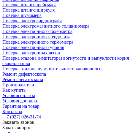
Поверка штангенрейсмаса
Поверка штангенциркуля
Поверка шумомера
Поверка электрокардиографа
Поверка электромагнитного толщиномера
Поверка электронного тахеометра
Поверка электронного теодолита
Поверка электронного термометра
Поверка электронного уровня
Поверка электронных весов
Поверка эталона (имитатора) вогнутости и выпуклости корня
сварного шва
Поверка эталона чувствительности канавочного
Ремонт дефектоскопа
Ремонт негатоскопа
Производители
Как купить
Условия оплаты
Условия доставки
Гарантия на товар
Контакты
+7 (927) 026-31-74
Заказать звонок
Задать вопрос