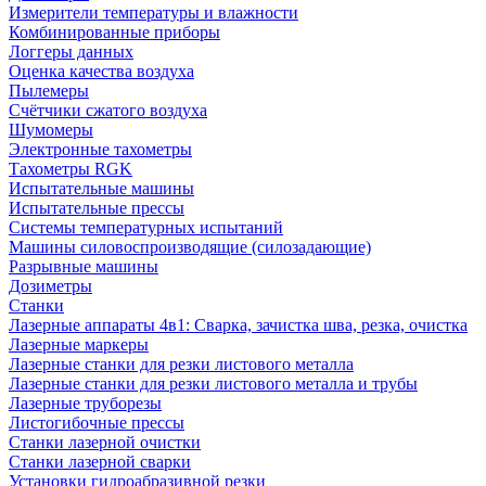
Измерители температуры и влажности
Комбинированные приборы
Логгеры данных
Оценка качества воздуха
Пылемеры
Счётчики сжатого воздуха
Шумомеры
Электронные тахометры
Тахометры RGK
Испытательные машины
Испытательные прессы
Системы температурных испытаний
Машины силовоспроизводящие (силозадающие)
Разрывные машины
Дозиметры
Станки
Лазерные аппараты 4в1: Сварка, зачистка шва, резка, очистка
Лазерные маркеры
Лазерные станки для резки листового металла
Лазерные станки для резки листового металла и трубы
Лазерные труборезы
Листогибочные прессы
Станки лазерной очистки
Станки лазерной сварки
Установки гидроабразивной резки