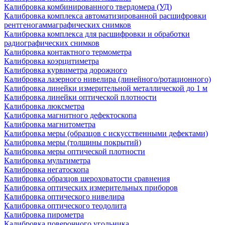
Калибровка комбинированного твердомера (УД)
Калибровка комплекса автоматизированной расшифровки
рентгеногаммаграфических снимков
Калибровка комплекса для расшифровки и обработки
радиографических снимков
Калибровка контактного термометра
Калибровка коэрцитиметра
Калибровка курвиметра дорожного
Калибровка лазерного нивелира (линейного/ротационного)
Калибровка линейки измерительной металлической до 1 м
Калибровка линейки оптической плотности
Калибровка люксметра
Калибровка магнитного дефектоскопа
Калибровка магнитометра
Калибровка меры (образцов с искусственными дефектами)
Калибровка меры (толщины покрытий)
Калибровка меры оптической плотности
Калибровка мультиметра
Калибровка негатоскопа
Калибровка образцов шероховатости сравнения
Калибровка оптических измерительных приборов
Калибровка оптического нивелира
Калибровка оптического теодолита
Калибровка пирометра
Калибровка поверочного угольника