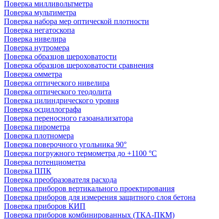
Поверка милливольтметра
Поверка мультиметра
Поверка набора мер оптической плотности
Поверка негатоскопа
Поверка нивелира
Поверка нутромера
Поверка образцов шероховатости
Поверка образцов шероховатости сравнения
Поверка омметра
Поверка оптического нивелира
Поверка оптического теодолита
Поверка цилиндрического уровня
Поверка осциллографа
Поверка переносного газоанализатора
Поверка пирометра
Поверка плотномера
Поверка поверочного угольника 90°
Поверка погружного термометра до +1100 °С
Поверка потенциометра
Поверка ППК
Поверка преобразователя расхода
Поверка приборов вертикального проектирования
Поверка приборов для измерения защитного слоя бетона
Поверка приборов КИП
Поверка приборов комбинированных (ТКА-ПКМ)