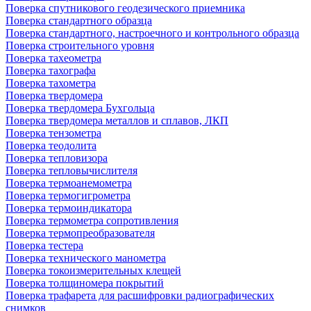
Поверка спутникового геодезического приемника
Поверка стандартного образца
Поверка стандартного, настроечного и контрольного образца
Поверка строительного уровня
Поверка тахеометра
Поверка тахографа
Поверка тахометра
Поверка твердомера
Поверка твердомера Бухгольца
Поверка твердомера металлов и сплавов, ЛКП
Поверка тензометра
Поверка теодолита
Поверка тепловизора
Поверка тепловычислителя
Поверка термоанемометра
Поверка термогигрометра
Поверка термоиндикатора
Поверка термометра сопротивления
Поверка термопреобразователя
Поверка тестера
Поверка технического манометра
Поверка токоизмерительных клещей
Поверка толщиномера покрытий
Поверка трафарета для расшифровки радиографических
снимков