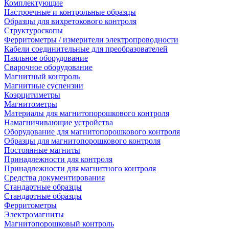
Комплектующие
Настроечные и контрольные образцы
Образцы для вихретокового контроля
Структуроскопы
Ферритометры / измерители электропроводности
Кабели соединительные для преобразователей
Паяльное оборудование
Сварочное оборудование
Магнитный контроль
Магнитные суспензии
Коэрцитиметры
Магнитометры
Материалы для магнитопорошкового контроля
Намагничивающие устройства
Оборудование для магнитопорошкового контроля
Образцы для магнитопорошкового контроля
Постоянные магниты
Принадлежности для контроля
Принадлежности для магнитного контроля
Средства документирования
Стандартные образцы
Стандартные образцы
Ферритометры
Электромагниты
Магнитопорошковый контроль