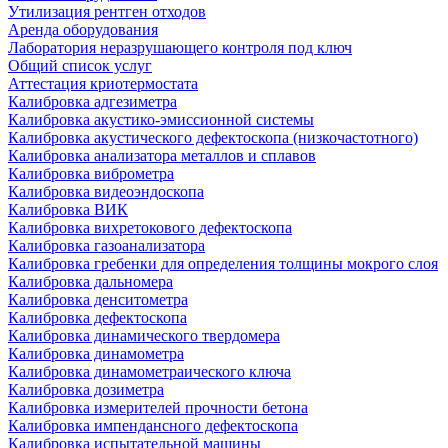
Утилизация рентген отходов
Аренда оборудования
Лаборатория неразрушающего контроля под ключ
Общий список услуг
Аттестация криотермостата
Калибровка адгезиметра
Калибровка акустико-эмиссионной системы
Калибровка акустического дефектоскопа (низкочастотного)
Калибровка анализатора металлов и сплавов
Калибровка виброметра
Калибровка видеоэндоскопа
Калибровка ВИК
Калибровка вихретокового дефектоскопа
Калибровка газоанализатора
Калибровка гребенки для определения толщины мокрого слоя
Калибровка дальномера
Калибровка денситометра
Калибровка дефектоскопа
Калибровка динамического твердомера
Калибровка динамометра
Калибровка динамометраического ключа
Калибровка дозиметра
Калибровка измерителей прочности бетона
Калибровка импендансного дефектоскопа
Калибровка испытательной машины