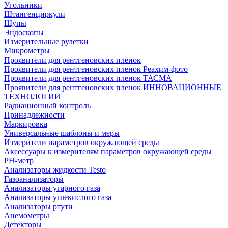
Угольники
Штангенциркули
Щупы
Эндоскопы
Измерительные рулетки
Микрометры
Проявители для рентгеновских пленок
Проявители для рентгеновских пленок Реахим-фото
Проявители для рентгеновских пленок ТАСМА
Проявители для рентгеновских пленок ИННОВАЦИОННЫЕ
ТЕХНОЛОГИИ
Радиационный контроль
Принадлежности
Маркировка
Универсальные шаблоны и меры
Измерители параметров окружающей среды
Аксессуары к измерителям параметров окружающей среды
PH-метр
Анализаторы жидкости Testo
Газоанализаторы
Анализаторы угарного газа
Анализаторы углекислого газа
Анализаторы ртути
Анемометры
Детекторы