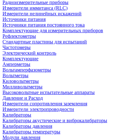
Радиоизмерительные приборы
Измерители иммитанса (RLC)
Измерители нелинейных искажений
Источники питания
Источники питания постоянного тока
Комплектующие для измерительных приборов
Рефлектометры
Стандартные пластины для испытаний
Частотомеры
Электрический контроль
Комплектующие
Амперметры
Вольтамперфазометры
Вольтметры
Киловольтметры
Милливольтметры
Высоковольтные испытательные аппараты
Давление и Расход
Измерители сопротивления заземления
Измерители электропроводности
Калибраторы
Калибраторы акустические и виброкалибраторы
Калибраторы давления
Калибраторы температуры
Модули давления