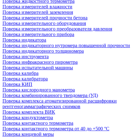
Поверка жидкостного термометра
Поверка измерителей влажности
Поверка измерителей заземления
Поверка измерителей прочности бетона
Поверка измерительного оборудования
Поверка измерительного преобразователя давления
Поверка измерительного прибора
Поверка индикатора
Поверка индикаторного нутромера повышенной прочности
Поверка индикаторного толщиномера
Поверка инструмента
Поверка инфракрасного пирометра
Поверка испытательной машины
Поверка калибра
Поверка калибратора
Поверка КИП
Поверка кислородного манометра
Поверка комбинированного твердомера (УД)
Поверка комплекса атоматизированной расшифровки
рентгеногаммаграфических снимков
Поверка комплекта ВИК
Поверка кондуктометра
Поверка контактного термометра
Поверка контактного термометра от 40 до +500 °С
Поверка концевой меры