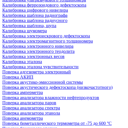
Калибровка феррозондового дефектоскопа
Калибровка цифрового нивелира
Калибровка шаблона радиографа
Калибровка шаблона радиусного
Калибровка шаблона, щупа
Калибровка шумомера
Калибровка электроискрового дефектоскопа
Калибровка электромагнитного толщиномера
Калибровка электронного нивелира
Калибровка электронного теодолита
Калибровка электронных весов
Калибровка эталона
Калибровка эталона чувствительности
Поверка адгезиметра электронный
Поверка АКИП
Поверка акустико-эмиссионной системы
Поверка акустического дефектоскопа (низкочастотного)
Поверка амперметра
Поверка анализатора влажности нефтепродуктов
Поверка анализатора паров
Поверка анализатора спектра
Поверка анализатора этанола
Поверка анемометра
Поверка биметаллического термометра от -75 до 600 °С