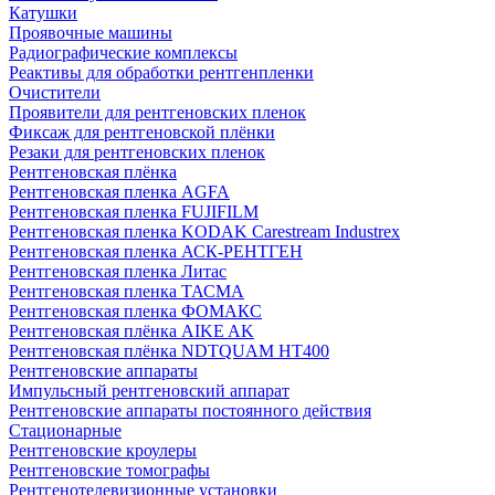
Катушки
Проявочные машины
Радиографические комплексы
Реактивы для обработки рентгенпленки
Очистители
Проявители для рентгеновских пленок
Фиксаж для рентгеновской плёнки
Резаки для рентгеновских пленок
Рентгеновская плёнка
Рентгеновская пленка AGFA
Рентгеновская пленка FUJIFILM
Рентгеновская пленка KODAK Carestream Industrex
Рентгеновская пленка АСК-РЕНТГЕН
Рентгеновская пленка Литас
Рентгеновская пленка ТАСМА
Рентгеновская пленка ФОМАКС
Рентгеновская плёнка AIKE AK
Рентгеновская плёнка NDTQUAM HT400
Рентгеновские аппараты
Импульсный рентгеновский аппарат
Рентгеновские аппараты постоянного действия
Стационарные
Рентгеновские кроулеры
Рентгеновские томографы
Рентгенотелевизионные установки