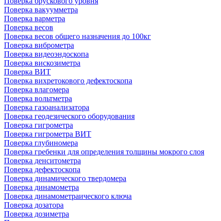
Поверка брускового уровня
Поверка вакуумметра
Поверка варметра
Поверка весов
Поверка весов общего назначения до 100кг
Поверка виброметра
Поверка видеоэндоскопа
Поверка вискозиметра
Поверка ВИТ
Поверка вихретокового дефектоскопа
Поверка влагомера
Поверка вольтметра
Поверка газоанализатора
Поверка геодезического оборудования
Поверка гигрометра
Поверка гигрометра ВИТ
Поверка глубиномера
Поверка гребенки для определения толщины мокрого слоя
Поверка денситометра
Поверка дефектоскопа
Поверка динамического твердомера
Поверка динамометра
Поверка динамометраического ключа
Поверка дозатора
Поверка дозиметра