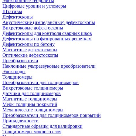
Электронные теодолиты
Цифровые уровни и угломеры
Штативы
Дефектоскопы
Акустические (импедансные) дефектоскопы
Вихретоковые дефектоскопы
Дефектоскопы для контроля сварных швов
Дефектоскопы на фазированных решетках
Дефектоскопы по бетону
Магнитные дефектоскопы
Оптические дефектоскопы
Преобразователи
Наклонные ультразвуковые преобразователи
Электроды
Толщиномеры
Преобразователи для толщиномеров
Вихретоковые толщиномеры
Датчики для толщиномеров
Магнитные толщиномеры
Меры толщины покрытий
Механические толщиномеры
Преобразователи для толщиномеров покрытий
Принадлежности
Стандартные образцы для калибровки
Толщиномеры мокрого слоя