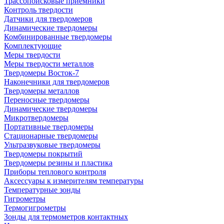
Трассопоисковые приемники
Контроль твердости
Датчики для твердомеров
Динамические твердомеры
Комбинированные твердомеры
Комплектующие
Меры твердости
Меры твердости металлов
Твердомеры Восток-7
Наконечники для твердомеров
Твердомеры металлов
Переносные твердомеры
Динамические твердомеры
Микротвердомеры
Портативные твердомеры
Стационарные твердомеры
Ультразвуковые твердомеры
Твердомеры покрытий
Твердомеры резины и пластика
Приборы теплового контроля
Аксессуары к измерителям температуры
Температурные зонды
Гигрометры
Термогигрометры
Зонды для термометров контактных