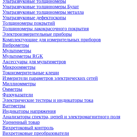
Ультразвуковые толщиномеры
Ультразвуковые толщиномеры Булат
Ультразвуковые толщиномеры металла
Ультразвуковые дефектоскопы
Толщиномеры покрытий
Толщиномеры лакокрасочного покрытия
Электроизмерительные приборы
Комплектующие для измерительных приборов
Виброметры
Мультиметры
Мультиметры RGK
Аксессуары для мультиметров
Микроомметры
Токоизмерительные клещи
Измерители параметров электрических сетей
Миллиомметры
Омметры
Фазоуказатели
Электрические тестеры и индикаторы тока
Ваттметры
Индикаторы напряжения
Анализаторы спектра, цепей и электромагнитного поля
Уцененный товар
Вихретоковый контроль
Вихретоковые преобразователи