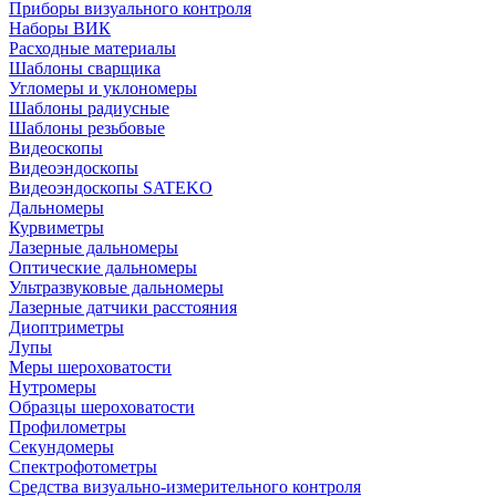
Приборы визуального контроля
Наборы ВИК
Расходные материалы
Шаблоны сварщика
Угломеры и уклономеры
Шаблоны радиусные
Шаблоны резьбовые
Видеоскопы
Видеоэндоскопы
Видеоэндоскопы SATEKO
Дальномеры
Курвиметры
Лазерные дальномеры
Оптические дальномеры
Ультразвуковые дальномеры
Лазерные датчики расстояния
Диоптриметры
Лупы
Меры шероховатости
Нутромеры
Образцы шероховатости
Профилометры
Секундомеры
Спектрофотометры
Средства визуально-измерительного контроля