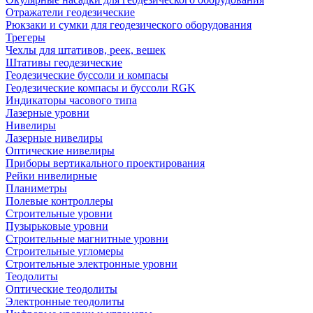
Отражатели геодезические
Рюкзаки и сумки для геодезического оборудования
Трегеры
Чехлы для штативов, реек, вешек
Штативы геодезические
Геодезические буссоли и компасы
Геодезические компасы и буссоли RGK
Индикаторы часового типа
Лазерные уровни
Нивелиры
Лазерные нивелиры
Оптические нивелиры
Приборы вертикального проектирования
Рейки нивелирные
Планиметры
Полевые контроллеры
Строительные уровни
Пузырьковые уровни
Строительные магнитные уровни
Строительные угломеры
Строительные электронные уровни
Теодолиты
Оптические теодолиты
Электронные теодолиты