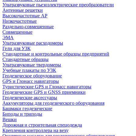
Ультразвуковые пьезоэлектрические преобразователи
Антенные решетки
Высокочастотные АР
Низкочастотные
Раздельно-совмещенные
Совмещенные
ЭМА
Ультразвуковые расходомеры
Гели для УЗК
Стандартные и контрольные образцы предприятий
Стандартные образцы
Ультразвуковые твердомеры
Учебные плакаты по УЗК
Геодезическое оборудование
GPS и Глонасс навигаторы
Туристические GPS и Глонасс навигаторы
Геодезические GPS и GNSS приемники
Геодезические аксессуары
Аккумуляторы для геодезического оборудования
Башмаки геодезические
Биподы и триподы
Вешки
Дорожная и строительная спецодежда
Крепления контроллера на веху
Окулярные насадки для геодезического оборудования