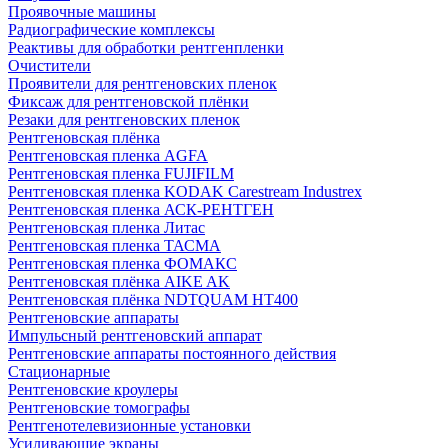
Проявочные машины
Радиографические комплексы
Реактивы для обработки рентгенпленки
Очистители
Проявители для рентгеновских пленок
Фиксаж для рентгеновской плёнки
Резаки для рентгеновских пленок
Рентгеновская плёнка
Рентгеновская пленка AGFA
Рентгеновская пленка FUJIFILM
Рентгеновская пленка KODAK Carestream Industrex
Рентгеновская пленка АСК-РЕНТГЕН
Рентгеновская пленка Литас
Рентгеновская пленка ТАСМА
Рентгеновская пленка ФОМАКС
Рентгеновская плёнка AIKE AK
Рентгеновская плёнка NDTQUAM HT400
Рентгеновские аппараты
Импульсный рентгеновский аппарат
Рентгеновские аппараты постоянного действия
Стационарные
Рентгеновские кроулеры
Рентгеновские томографы
Рентгенотелевизионные установки
Усиливающие экраны