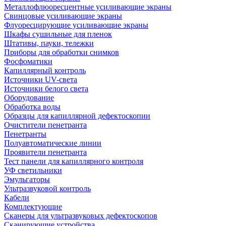
Металлофлюоресцентные усиливающие экраны
Свинцовые усиливающие экраны
Флуоресцирующие усиливающие экраны
Шкафы сушильные для пленок
Штативы, пауки, тележки
Приборы для обработки снимков
Фосфоматики
Капиллярный контроль
Источники UV-света
Источники белого света
Оборудование
Обработка воды
Образцы для капиллярной дефектоскопии
Очистители пенетранта
Пенетранты
Полуавтоматические линии
Проявители пенетранта
Тест панели для капиллярного контроля
УФ светильники
Эмульгаторы
Ультразвуковой контроль
Кабели
Комплектующие
Сканеры для ультразвуковых дефектоскопов
Сканирующие устройства