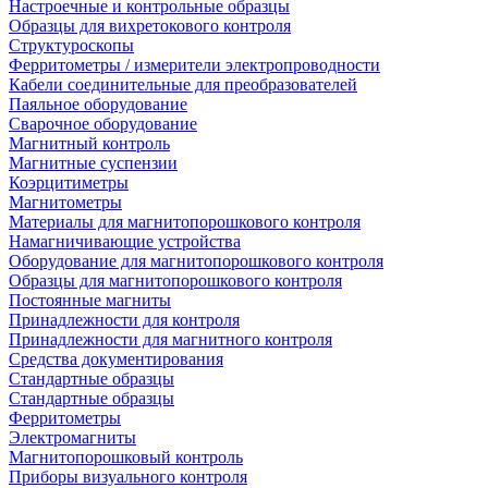
Настроечные и контрольные образцы
Образцы для вихретокового контроля
Структуроскопы
Ферритометры / измерители электропроводности
Кабели соединительные для преобразователей
Паяльное оборудование
Сварочное оборудование
Магнитный контроль
Магнитные суспензии
Коэрцитиметры
Магнитометры
Материалы для магнитопорошкового контроля
Намагничивающие устройства
Оборудование для магнитопорошкового контроля
Образцы для магнитопорошкового контроля
Постоянные магниты
Принадлежности для контроля
Принадлежности для магнитного контроля
Средства документирования
Стандартные образцы
Стандартные образцы
Ферритометры
Электромагниты
Магнитопорошковый контроль
Приборы визуального контроля