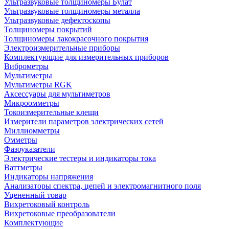
Ультразвуковые толщиномеры Булат
Ультразвуковые толщиномеры металла
Ультразвуковые дефектоскопы
Толщиномеры покрытий
Толщиномеры лакокрасочного покрытия
Электроизмерительные приборы
Комплектующие для измерительных приборов
Виброметры
Мультиметры
Мультиметры RGK
Аксессуары для мультиметров
Микроомметры
Токоизмерительные клещи
Измерители параметров электрических сетей
Миллиомметры
Омметры
Фазоуказатели
Электрические тестеры и индикаторы тока
Ваттметры
Индикаторы напряжения
Анализаторы спектра, цепей и электромагнитного поля
Уцененный товар
Вихретоковый контроль
Вихретоковые преобразователи
Комплектующие