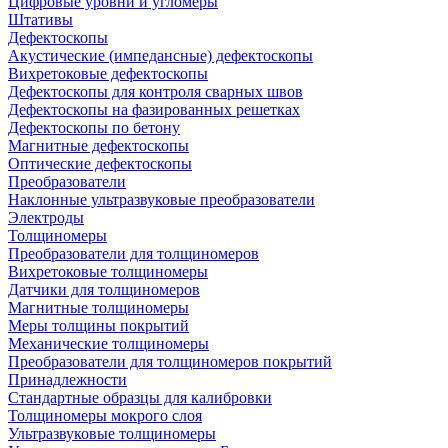
Цифровые уровни и угломеры
Штативы
Дефектоскопы
Акустические (импедансные) дефектоскопы
Вихретоковые дефектоскопы
Дефектоскопы для контроля сварных швов
Дефектоскопы на фазированных решетках
Дефектоскопы по бетону
Магнитные дефектоскопы
Оптические дефектоскопы
Преобразователи
Наклонные ультразвуковые преобразователи
Электроды
Толщиномеры
Преобразователи для толщиномеров
Вихретоковые толщиномеры
Датчики для толщиномеров
Магнитные толщиномеры
Меры толщины покрытий
Механические толщиномеры
Преобразователи для толщиномеров покрытий
Принадлежности
Стандартные образцы для калибровки
Толщиномеры мокрого слоя
Ультразвуковые толщиномеры