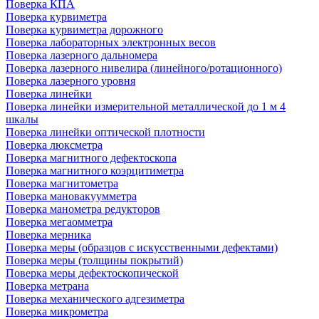
Поверка КПА
Поверка курвиметра
Поверка курвиметра дорожного
Поверка лабораторных электронных весов
Поверка лазерного дальномера
Поверка лазерного нивелира (линейного/ротационного)
Поверка лазерного уровня
Поверка линейки
Поверка линейки измерительной металлической до 1 м 4
шкалы
Поверка линейки оптической плотности
Поверка люксметра
Поверка магнитного дефектоскопа
Поверка магнитного коэрцитиметра
Поверка магнитометра
Поверка мановакуумметра
Поверка манометра редукторов
Поверка мегаомметра
Поверка мерника
Поверка меры (образцов с искусственными дефектами)
Поверка меры (толщины покрытий)
Поверка меры дефектоскопической
Поверка метрана
Поверка механического адгезиметра
Поверка микрометра