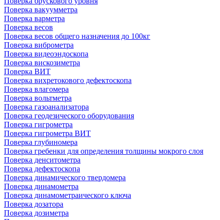
Поверка брускового уровня
Поверка вакуумметра
Поверка варметра
Поверка весов
Поверка весов общего назначения до 100кг
Поверка виброметра
Поверка видеоэндоскопа
Поверка вискозиметра
Поверка ВИТ
Поверка вихретокового дефектоскопа
Поверка влагомера
Поверка вольтметра
Поверка газоанализатора
Поверка геодезического оборудования
Поверка гигрометра
Поверка гигрометра ВИТ
Поверка глубиномера
Поверка гребенки для определения толщины мокрого слоя
Поверка денситометра
Поверка дефектоскопа
Поверка динамического твердомера
Поверка динамометра
Поверка динамометраического ключа
Поверка дозатора
Поверка дозиметра