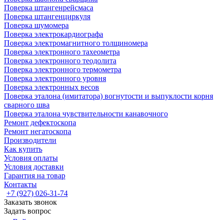
Поверка штангенрейсмаса
Поверка штангенциркуля
Поверка шумомера
Поверка электрокардиографа
Поверка электромагнитного толщиномера
Поверка электронного тахеометра
Поверка электронного теодолита
Поверка электронного термометра
Поверка электронного уровня
Поверка электронных весов
Поверка эталона (имитатора) вогнутости и выпуклости корня
сварного шва
Поверка эталона чувствительности канавочного
Ремонт дефектоскопа
Ремонт негатоскопа
Производители
Как купить
Условия оплаты
Условия доставки
Гарантия на товар
Контакты
+7 (927) 026-31-74
Заказать звонок
Задать вопрос