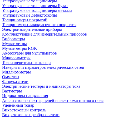
Ультразвуковые толщиномеры
Ультразвуковые толщиномеры Булат
Ультразвуковые толщиномеры металла
Ультразвуковые дефектоскопы
Толщиномеры покрытий
Толщиномеры лакокрасочного покрытия
Электроизмерительные приборы
Комплектующие для измерительных приборов
Виброметры
Мультиметры
Мультиметры RGK
Аксессуары для мультиметров
Микроомметры
Токоизмерительные клещи
Измерители параметров электрических сетей
Миллиомметры
Омметры
Фазоуказатели
Электрические тестеры и индикаторы тока
Ваттметры
Индикаторы напряжения
Анализаторы спектра, цепей и электромагнитного поля
Уцененный товар
Вихретоковый контроль
Вихретоковые преобразователи