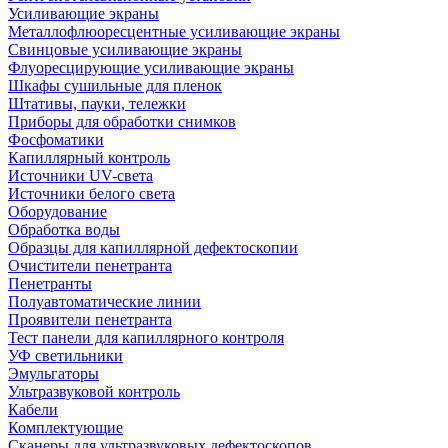
Усиливающие экраны
Металлофлюоресцентные усиливающие экраны
Свинцовые усиливающие экраны
Флуоресцирующие усиливающие экраны
Шкафы сушильные для пленок
Штативы, пауки, тележки
Приборы для обработки снимков
Фосфоматики
Капиллярный контроль
Источники UV-света
Источники белого света
Оборудование
Обработка воды
Образцы для капиллярной дефектоскопии
Очистители пенетранта
Пенетранты
Полуавтоматические линии
Проявители пенетранта
Тест панели для капиллярного контроля
УФ светильники
Эмульгаторы
Ультразвуковой контроль
Кабели
Комплектующие
Сканеры для ультразвуковых дефектоскопов