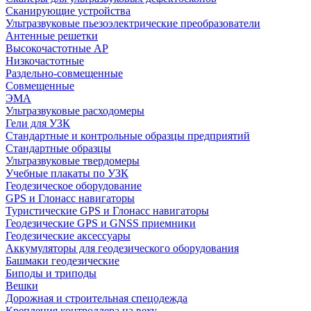
Сканирующие устройства
Ультразвуковые пьезоэлектрические преобразователи
Антенные решетки
Высокочастотные АР
Низкочастотные
Раздельно-совмещенные
Совмещенные
ЭМА
Ультразвуковые расходомеры
Гели для УЗК
Стандартные и контрольные образцы предприятий
Стандартные образцы
Ультразвуковые твердомеры
Учебные плакаты по УЗК
Геодезическое оборудование
GPS и Глонасс навигаторы
Туристические GPS и Глонасс навигаторы
Геодезические GPS и GNSS приемники
Геодезические аксессуары
Аккумуляторы для геодезического оборудования
Башмаки геодезические
Биподы и триподы
Вешки
Дорожная и строительная спецодежда
Крепления контроллера на веху