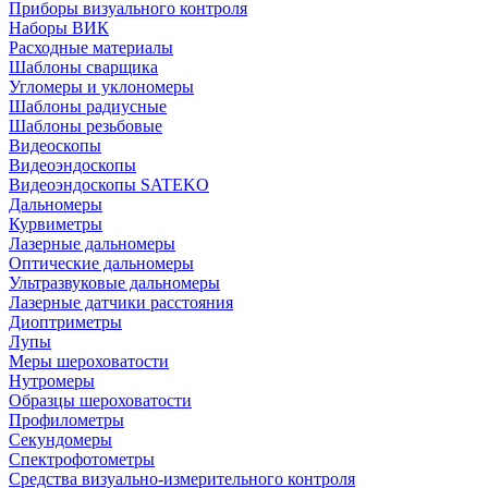
Приборы визуального контроля
Наборы ВИК
Расходные материалы
Шаблоны сварщика
Угломеры и уклономеры
Шаблоны радиусные
Шаблоны резьбовые
Видеоскопы
Видеоэндоскопы
Видеоэндоскопы SATEKO
Дальномеры
Курвиметры
Лазерные дальномеры
Оптические дальномеры
Ультразвуковые дальномеры
Лазерные датчики расстояния
Диоптриметры
Лупы
Меры шероховатости
Нутромеры
Образцы шероховатости
Профилометры
Секундомеры
Спектрофотометры
Средства визуально-измерительного контроля