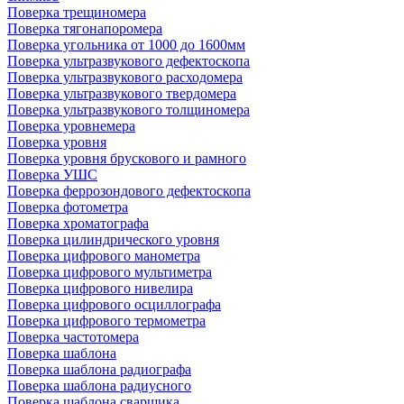
Поверка трещиномера
Поверка тягонапоромера
Поверка угольника от 1000 до 1600мм
Поверка ультразвукового дефектоскопа
Поверка ультразвукового расходомера
Поверка ультразвукового твердомера
Поверка ультразвукового толщиномера
Поверка уровнемера
Поверка уровня
Поверка уровня брускового и рамного
Поверка УШС
Поверка феррозондового дефектоскопа
Поверка фотометра
Поверка хроматографа
Поверка цилиндрического уровня
Поверка цифрового манометра
Поверка цифрового мультиметра
Поверка цифрового нивелира
Поверка цифрового осциллографа
Поверка цифрового термометра
Поверка частотомера
Поверка шаблона
Поверка шаблона радиографа
Поверка шаблона радиусного
Поверка шаблона сварщика