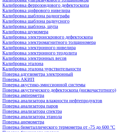
Калибровка феррозондового дефектоскопа
Калибровка цифрового нивелира
Калибровка шаблона радиографа
Калибровка шаблона радиусного
Калибровка шаблона, щупа
Калибровка шумомера
Калибровка электроискрового дефектоскопа
Калибровка электромагнитного толщиномера
Калибровка электронного нивелира
Калибровка электронного теодолита
Калибровка электронных весов
Калибровка эталона
Калибровка эталона чувствительности
Поверка адгезиметра электронный
Поверка АКИП
Поверка акустико-эмиссионной системы
Поверка акустического дефектоскопа (низкочастотного)
Поверка амперметра
Поверка анализатора влажности нефтепродуктов
Поверка анализатора паров
Поверка анализатора спектра
Поверка анализатора этанола
Поверка анемометра
Поверка биметаллического термометра от -75 до 600 °С