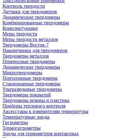
Трассопоисковые приемники
Контроль твердости
Датчики для твердомеров
Динамические твердомеры
Комбинированные твердомеры
Комплектующие
Меры твердости
Меры твердости металлов
Твердомеры Восток-7
Наконечники для твердомеров
Твердомеры металлов
Переносные твердомеры
Динамические твердомеры
Микротвердомеры
Портативные твердомеры
Стационарные твердомеры
Ультразвуковые твердомеры
Твердомеры покрытий
Твердомеры резины и пластика
Приборы теплового контроля
Аксессуары к измерителям температуры
Температурные зонды
Гигрометры
Термогигрометры
Зонды для термометров контактных