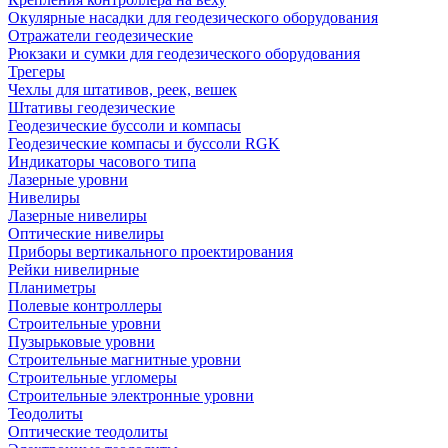
Окулярные насадки для геодезического оборудования
Отражатели геодезические
Рюкзаки и сумки для геодезического оборудования
Трегеры
Чехлы для штативов, реек, вешек
Штативы геодезические
Геодезические буссоли и компасы
Геодезические компасы и буссоли RGK
Индикаторы часового типа
Лазерные уровни
Нивелиры
Лазерные нивелиры
Оптические нивелиры
Приборы вертикального проектирования
Рейки нивелирные
Планиметры
Полевые контроллеры
Строительные уровни
Пузырьковые уровни
Строительные магнитные уровни
Строительные угломеры
Строительные электронные уровни
Теодолиты
Оптические теодолиты