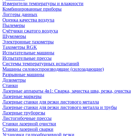
Измерители температуры и влажности
Комбинированные приборы
Логгеры данных
Оценка качества воздуха
Пылемеры
Счётчики сжатого воздуха
Шумомеры
Электронные тахометры
Тахометры RGK
Испытательные машины
Испытательные прессы
Системы температурных испытаний
Машины силовоспроизводящие (силозадающие)
Разрывные машины
Дозиметры
Станки
Лазерные аппараты 4в1: Сварка, зачистка шва, резка, очистка
Лазерные маркеры
Лазерные станки для резки листового металла
Лазерные станки для резки листового металла и трубы
Лазерные труборезы
Листогибочные прессы
Станки лазерной очистки
Станки лазерной сварки
Установки гидроабразивной резки