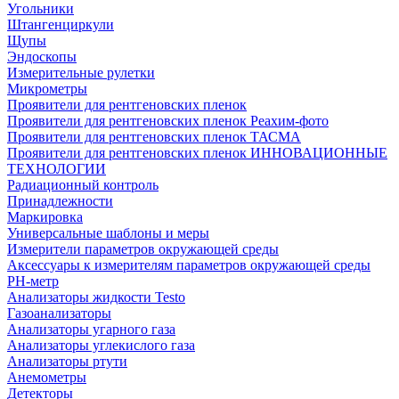
Угольники
Штангенциркули
Щупы
Эндоскопы
Измерительные рулетки
Микрометры
Проявители для рентгеновских пленок
Проявители для рентгеновских пленок Реахим-фото
Проявители для рентгеновских пленок ТАСМА
Проявители для рентгеновских пленок ИННОВАЦИОННЫЕ
ТЕХНОЛОГИИ
Радиационный контроль
Принадлежности
Маркировка
Универсальные шаблоны и меры
Измерители параметров окружающей среды
Аксессуары к измерителям параметров окружающей среды
PH-метр
Анализаторы жидкости Testo
Газоанализаторы
Анализаторы угарного газа
Анализаторы углекислого газа
Анализаторы ртути
Анемометры
Детекторы