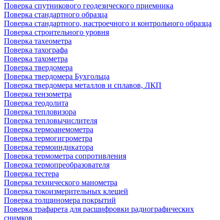
Поверка спутникового геодезического приемника
Поверка стандартного образца
Поверка стандартного, настроечного и контрольного образца
Поверка строительного уровня
Поверка тахеометра
Поверка тахографа
Поверка тахометра
Поверка твердомера
Поверка твердомера Бухгольца
Поверка твердомера металлов и сплавов, ЛКП
Поверка тензометра
Поверка теодолита
Поверка тепловизора
Поверка тепловычислителя
Поверка термоанемометра
Поверка термогигрометра
Поверка термоиндикатора
Поверка термометра сопротивления
Поверка термопреобразователя
Поверка тестера
Поверка технического манометра
Поверка токоизмерительных клещей
Поверка толщиномера покрытий
Поверка трафарета для расшифровки радиографических
снимков