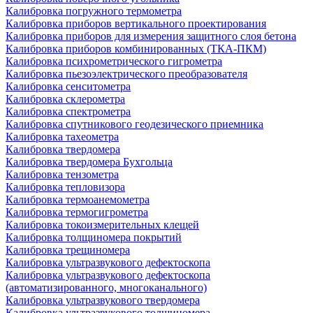
Калибровка погружного термометра
Калибровка приборов вертикального проектирования
Калибровка приборов для измерения защитного слоя бетона
Калибровка приборов комбинированных (ТКА-ПКМ)
Калибровка психрометрического гигрометра
Калибровка пьезоэлектрического преобразователя
Калибровка сенситометра
Калибровка склерометра
Калибровка спектрометра
Калибровка спутникового геодезического приемника
Калибровка тахеометра
Калибровка твердомера
Калибровка твердомера Бухгольца
Калибровка тензометра
Калибровка тепловизора
Калибровка термоанемометра
Калибровка термогигрометра
Калибровка токоизмерительных клещей
Калибровка толщиномера покрытий
Калибровка трещиномера
Калибровка ультразвукового дефектоскопа
Калибровка ультразвукового дефектоскопа
(автоматизированного, многоканального)
Калибровка ультразвукового твердомера
Калибровка ультразвукового толщиномера