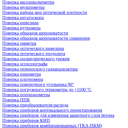
Поверка милливольтметра
Поверка мультиметра
Поверка набора мер оптической плотности
Поверка негатоскопа
Поверка нивелира
Поверка нутромера
Поверка образцов шероховатости
Поверка образцов шероховатости сравнения
Поверка омметра
Поверка оптического нивелира
Поверка оптического теодолита
Поверка цилиндрического уровня
Поверка осциллографа
Поверка переносного газоанализатора
Поверка пирометра
Поверка плотномера
Поверка поверочного угольника 90°
Поверка погружного термометра до +1100 °С
Поверка потенциометра
Поверка ППК
Поверка преобразователя расхода
Поверка приборов вертикального проектирования
Поверка приборов для измерения защитного слоя бетона
Поверка приборов КИП
Поверка приборов комбинированных (ТКА-ПКМ)