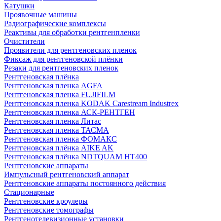
Катушки
Проявочные машины
Радиографические комплексы
Реактивы для обработки рентгенпленки
Очистители
Проявители для рентгеновских пленок
Фиксаж для рентгеновской плёнки
Резаки для рентгеновских пленок
Рентгеновская плёнка
Рентгеновская пленка AGFA
Рентгеновская пленка FUJIFILM
Рентгеновская пленка KODAK Carestream Industrex
Рентгеновская пленка АСК-РЕНТГЕН
Рентгеновская пленка Литас
Рентгеновская пленка ТАСМА
Рентгеновская пленка ФОМАКС
Рентгеновская плёнка AIKE AK
Рентгеновская плёнка NDTQUAM HT400
Рентгеновские аппараты
Импульсный рентгеновский аппарат
Рентгеновские аппараты постоянного действия
Стационарные
Рентгеновские кроулеры
Рентгеновские томографы
Рентгенотелевизионные установки