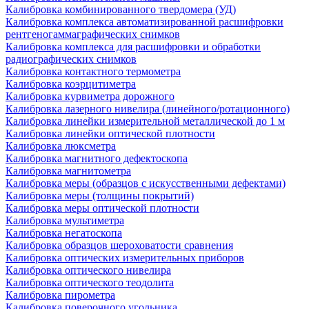
Калибровка комбинированного твердомера (УД)
Калибровка комплекса автоматизированной расшифровки
рентгеногаммаграфических снимков
Калибровка комплекса для расшифровки и обработки
радиографических снимков
Калибровка контактного термометра
Калибровка коэрцитиметра
Калибровка курвиметра дорожного
Калибровка лазерного нивелира (линейного/ротационного)
Калибровка линейки измерительной металлической до 1 м
Калибровка линейки оптической плотности
Калибровка люксметра
Калибровка магнитного дефектоскопа
Калибровка магнитометра
Калибровка меры (образцов с искусственными дефектами)
Калибровка меры (толщины покрытий)
Калибровка меры оптической плотности
Калибровка мультиметра
Калибровка негатоскопа
Калибровка образцов шероховатости сравнения
Калибровка оптических измерительных приборов
Калибровка оптического нивелира
Калибровка оптического теодолита
Калибровка пирометра
Калибровка поверочного угольника