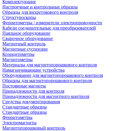
Комплектующие
Настроечные и контрольные образцы
Образцы для вихретокового контроля
Структуроскопы
Ферритометры / измерители электропроводности
Кабели соединительные для преобразователей
Паяльное оборудование
Сварочное оборудование
Магнитный контроль
Магнитные суспензии
Коэрцитиметры
Магнитометры
Материалы для магнитопорошкового контроля
Намагничивающие устройства
Оборудование для магнитопорошкового контроля
Образцы для магнитопорошкового контроля
Постоянные магниты
Принадлежности для контроля
Принадлежности для магнитного контроля
Средства документирования
Стандартные образцы
Стандартные образцы
Ферритометры
Электромагниты
Магнитопорошковый контроль