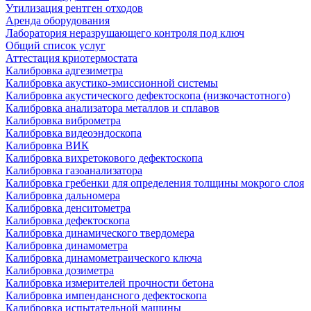
Утилизация рентген отходов
Аренда оборудования
Лаборатория неразрушающего контроля под ключ
Общий список услуг
Аттестация криотермостата
Калибровка адгезиметра
Калибровка акустико-эмиссионной системы
Калибровка акустического дефектоскопа (низкочастотного)
Калибровка анализатора металлов и сплавов
Калибровка виброметра
Калибровка видеоэндоскопа
Калибровка ВИК
Калибровка вихретокового дефектоскопа
Калибровка газоанализатора
Калибровка гребенки для определения толщины мокрого слоя
Калибровка дальномера
Калибровка денситометра
Калибровка дефектоскопа
Калибровка динамического твердомера
Калибровка динамометра
Калибровка динамометраического ключа
Калибровка дозиметра
Калибровка измерителей прочности бетона
Калибровка импендансного дефектоскопа
Калибровка испытательной машины