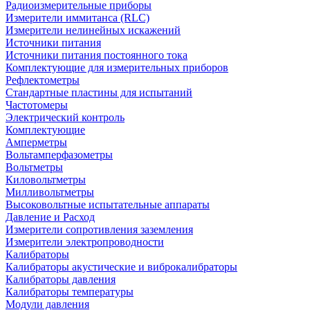
Радиоизмерительные приборы
Измерители иммитанса (RLC)
Измерители нелинейных искажений
Источники питания
Источники питания постоянного тока
Комплектующие для измерительных приборов
Рефлектометры
Стандартные пластины для испытаний
Частотомеры
Электрический контроль
Комплектующие
Амперметры
Вольтамперфазометры
Вольтметры
Киловольтметры
Милливольтметры
Высоковольтные испытательные аппараты
Давление и Расход
Измерители сопротивления заземления
Измерители электропроводности
Калибраторы
Калибраторы акустические и виброкалибраторы
Калибраторы давления
Калибраторы температуры
Модули давления