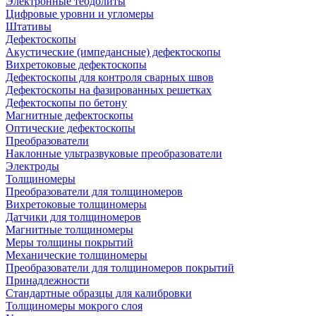
Электронные теодолиты
Цифровые уровни и угломеры
Штативы
Дефектоскопы
Акустические (импедансные) дефектоскопы
Вихретоковые дефектоскопы
Дефектоскопы для контроля сварных швов
Дефектоскопы на фазированных решетках
Дефектоскопы по бетону
Магнитные дефектоскопы
Оптические дефектоскопы
Преобразователи
Наклонные ультразвуковые преобразователи
Электроды
Толщиномеры
Преобразователи для толщиномеров
Вихретоковые толщиномеры
Датчики для толщиномеров
Магнитные толщиномеры
Меры толщины покрытий
Механические толщиномеры
Преобразователи для толщиномеров покрытий
Принадлежности
Стандартные образцы для калибровки
Толщиномеры мокрого слоя