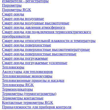
Измерители - регистраторы
Пирометры
Пирометры RGK
Смарт-зонды
Смарт-зонды воздушные
Смарт-зонды воздушные высокоточные
Смарт-зонды давления атмосферного
Смарт-зонды для подключения термоэлектрического
преобразователя
Смарт-зонды относительной влажности и температуры
Смарт-зонды поверхностные
Смарт-зонды поверхностные высокотемпературные
Смарт-зонды поверхностные высокоточные
Смарт-зонды погружаемые
Смарт-зонды погружаемые усиленные
Тепловизоры
Аксессуары для тепловизоров
Тепловизионные монокуляры
Тепловизионные прицелы и насадки
Тепловизоры RGK
Термоиндикаторы
Термометры (термогигрометры)
Термометры контактные
Контактные термометры RGK
Принадлежности для приборов контроля