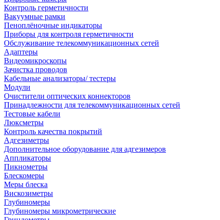
Контроль герметичности
Вакуумные рамки
Пеноплёночные индикаторы
Приборы для контроля герметичности
Обслуживание телекоммуникационных сетей
Адаптеры
Видеомикроскопы
Зачистка проводов
Кабельные анализаторы/ тестеры
Модули
Очистители оптических коннекторов
Принадлежности для телекоммуникационных сетей
Тестовые кабели
Люксметры
Контроль качества покрытий
Адгезиметры
Дополнительное оборудование для адгезимеров
Аппликаторы
Пикнометры
Блескомеры
Меры блеска
Вискозиметры
Глубиномеры
Глубиномеры микрометрические
Гриндометры