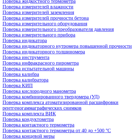
Поверка жидкостного термометра
Поверка измерителей влажности
Поверка измерителей заземления
Поверка измерителей прочности бетона
Поверка измерительного оборудования
Поверка измерительного преобразователя давления
Поверка измерительного прибора
Поверка индикатора
Поверка индикаторного нутромера повышенной прочности
Поверка индикаторного толщиномера
Поверка инструмента
Поверка инфракрасного пирометра
Поверка испытательной машины
Поверка калибра
Поверка калибратора
Поверка КИП
Поверка кислородного манометра
Поверка комбинированного твердомера (УД)
Поверка комплекса атоматизированной расшифровки
рентгеногаммаграфических снимков
Поверка комплекта ВИК
Поверка кондуктометра
Поверка контактного термометра
Поверка контактного термометра от 40 до +500 °С
Поверка концевой меры