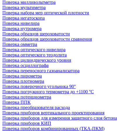
Поверка милливольтметра
Поверка мультиметра
Поверка набора мер оптической плотности
Поверка негатоскопа
Поверка нивелира
Поверка нутромера
Поверка образцов шероховатости
Поверка образцов шероховатости сравнения
Поверка омметра
Поверка оптического нивелира
Поверка оптического теодолита
Поверка цилиндрического уровня
Поверка осциллографа
Поверка переносного газоанализатора
Поверка пирометра
Поверка плотномера
Поверка поверочного угольника 90°
Поверка погружного термометра до +1100 °С
Поверка потенциометра
Поверка ППК
Поверка преобразователя расхода
Поверка приборов вертикального проектирования
Поверка приборов для измерения защитного слоя бетона
Поверка приборов КИП
Поверка приборов комбинированных (ТКА-ПКМ)