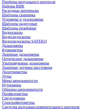
Приборы визуального контроля
Наборы ВИК
Расходные материалы
Шаблоны сварщика
Угломеры и уклономеры
Шаблоны радиусные
Шаблоны резьбовые
Видеоскопы
Видеоэндоскопы
Видеоэндоскопы SATEKO
Дальномеры
Курвиметры
Лазерные дальномеры
Оптические дальномеры
Ультразвуковые дальномеры
Лазерные датчики расстояния
Диоптриметры
Лупы
Меры шероховатости
Нутромеры
Образцы шероховатости
Профилометры
Секундомеры
Спектрофотометры
Средства визуально-измерительного контроля