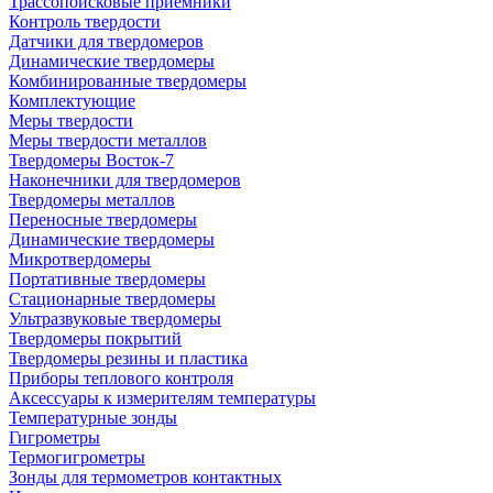
Трассопоисковые приемники
Контроль твердости
Датчики для твердомеров
Динамические твердомеры
Комбинированные твердомеры
Комплектующие
Меры твердости
Меры твердости металлов
Твердомеры Восток-7
Наконечники для твердомеров
Твердомеры металлов
Переносные твердомеры
Динамические твердомеры
Микротвердомеры
Портативные твердомеры
Стационарные твердомеры
Ультразвуковые твердомеры
Твердомеры покрытий
Твердомеры резины и пластика
Приборы теплового контроля
Аксессуары к измерителям температуры
Температурные зонды
Гигрометры
Термогигрометры
Зонды для термометров контактных