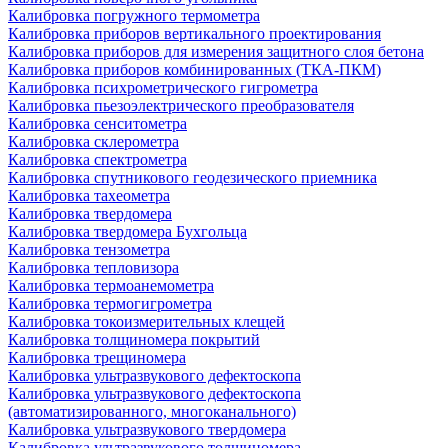
Калибровка погружного термометра
Калибровка приборов вертикального проектирования
Калибровка приборов для измерения защитного слоя бетона
Калибровка приборов комбинированных (ТКА-ПКМ)
Калибровка психрометрического гигрометра
Калибровка пьезоэлектрического преобразователя
Калибровка сенситометра
Калибровка склерометра
Калибровка спектрометра
Калибровка спутникового геодезического приемника
Калибровка тахеометра
Калибровка твердомера
Калибровка твердомера Бухгольца
Калибровка тензометра
Калибровка тепловизора
Калибровка термоанемометра
Калибровка термогигрометра
Калибровка токоизмерительных клещей
Калибровка толщиномера покрытий
Калибровка трещиномера
Калибровка ультразвукового дефектоскопа
Калибровка ультразвукового дефектоскопа
(автоматизированного, многоканального)
Калибровка ультразвукового твердомера
Калибровка ультразвукового толщиномера