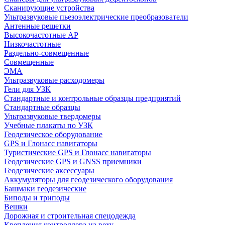
Сканирующие устройства
Ультразвуковые пьезоэлектрические преобразователи
Антенные решетки
Высокочастотные АР
Низкочастотные
Раздельно-совмещенные
Совмещенные
ЭМА
Ультразвуковые расходомеры
Гели для УЗК
Стандартные и контрольные образцы предприятий
Стандартные образцы
Ультразвуковые твердомеры
Учебные плакаты по УЗК
Геодезическое оборудование
GPS и Глонасс навигаторы
Туристические GPS и Глонасс навигаторы
Геодезические GPS и GNSS приемники
Геодезические аксессуары
Аккумуляторы для геодезического оборудования
Башмаки геодезические
Биподы и триподы
Вешки
Дорожная и строительная спецодежда
Крепления контроллера на веху