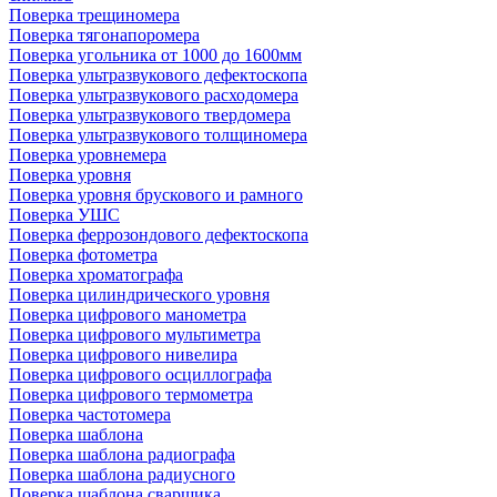
Поверка трещиномера
Поверка тягонапоромера
Поверка угольника от 1000 до 1600мм
Поверка ультразвукового дефектоскопа
Поверка ультразвукового расходомера
Поверка ультразвукового твердомера
Поверка ультразвукового толщиномера
Поверка уровнемера
Поверка уровня
Поверка уровня брускового и рамного
Поверка УШС
Поверка феррозондового дефектоскопа
Поверка фотометра
Поверка хроматографа
Поверка цилиндрического уровня
Поверка цифрового манометра
Поверка цифрового мультиметра
Поверка цифрового нивелира
Поверка цифрового осциллографа
Поверка цифрового термометра
Поверка частотомера
Поверка шаблона
Поверка шаблона радиографа
Поверка шаблона радиусного
Поверка шаблона сварщика