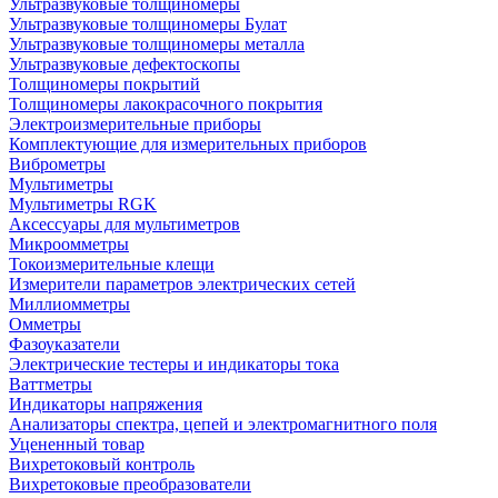
Ультразвуковые толщиномеры
Ультразвуковые толщиномеры Булат
Ультразвуковые толщиномеры металла
Ультразвуковые дефектоскопы
Толщиномеры покрытий
Толщиномеры лакокрасочного покрытия
Электроизмерительные приборы
Комплектующие для измерительных приборов
Виброметры
Мультиметры
Мультиметры RGK
Аксессуары для мультиметров
Микроомметры
Токоизмерительные клещи
Измерители параметров электрических сетей
Миллиомметры
Омметры
Фазоуказатели
Электрические тестеры и индикаторы тока
Ваттметры
Индикаторы напряжения
Анализаторы спектра, цепей и электромагнитного поля
Уцененный товар
Вихретоковый контроль
Вихретоковые преобразователи