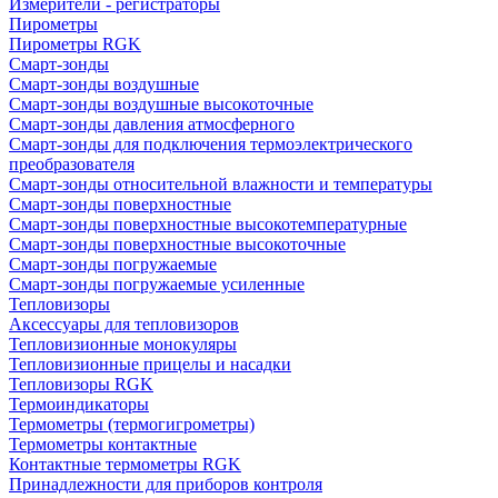
Измерители - регистраторы
Пирометры
Пирометры RGK
Смарт-зонды
Смарт-зонды воздушные
Смарт-зонды воздушные высокоточные
Смарт-зонды давления атмосферного
Смарт-зонды для подключения термоэлектрического
преобразователя
Смарт-зонды относительной влажности и температуры
Смарт-зонды поверхностные
Смарт-зонды поверхностные высокотемпературные
Смарт-зонды поверхностные высокоточные
Смарт-зонды погружаемые
Смарт-зонды погружаемые усиленные
Тепловизоры
Аксессуары для тепловизоров
Тепловизионные монокуляры
Тепловизионные прицелы и насадки
Тепловизоры RGK
Термоиндикаторы
Термометры (термогигрометры)
Термометры контактные
Контактные термометры RGK
Принадлежности для приборов контроля