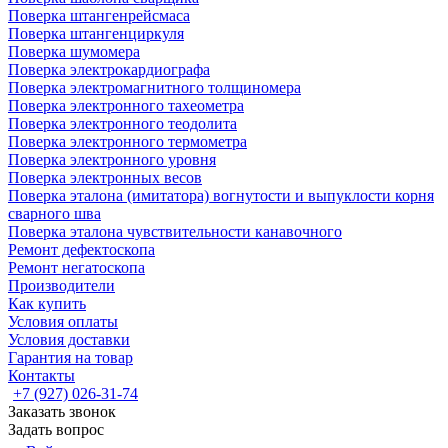
Поверка штангенрейсмаса
Поверка штангенциркуля
Поверка шумомера
Поверка электрокардиографа
Поверка электромагнитного толщиномера
Поверка электронного тахеометра
Поверка электронного теодолита
Поверка электронного термометра
Поверка электронного уровня
Поверка электронных весов
Поверка эталона (имитатора) вогнутости и выпуклости корня
сварного шва
Поверка эталона чувствительности канавочного
Ремонт дефектоскопа
Ремонт негатоскопа
Производители
Как купить
Условия оплаты
Условия доставки
Гарантия на товар
Контакты
+7 (927) 026-31-74
Заказать звонок
Задать вопрос