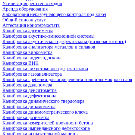
Утилизация рентген отходов
Аренда оборудования
Лаборатория неразрушающего контроля под ключ
Общий список услуг
Аттестация криотермостата
Калибровка адгезиметра
Калибровка акустико-эмиссионной системы
Калибровка акустического дефектоскопа (низкочастотного)
Калибровка анализатора металлов и сплавов
Калибровка виброметра
Калибровка видеоэндоскопа
Калибровка ВИК
Калибровка вихретокового дефектоскопа
Калибровка газоанализатора
Калибровка гребенки для определения толщины мокрого слоя
Калибровка дальномера
Калибровка денситометра
Калибровка дефектоскопа
Калибровка динамического твердомера
Калибровка динамометра
Калибровка динамометраического ключа
Калибровка дозиметра
Калибровка измерителей прочности бетона
Калибровка импендансного дефектоскопа
Калибровка испытательной машины