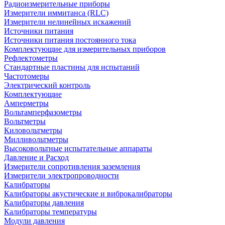
Радиоизмерительные приборы
Измерители иммитанса (RLC)
Измерители нелинейных искажений
Источники питания
Источники питания постоянного тока
Комплектующие для измерительных приборов
Рефлектометры
Стандартные пластины для испытаний
Частотомеры
Электрический контроль
Комплектующие
Амперметры
Вольтамперфазометры
Вольтметры
Киловольтметры
Милливольтметры
Высоковольтные испытательные аппараты
Давление и Расход
Измерители сопротивления заземления
Измерители электропроводности
Калибраторы
Калибраторы акустические и виброкалибраторы
Калибраторы давления
Калибраторы температуры
Модули давления