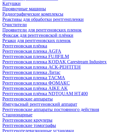
Катушки
Проявочные машины
Радиографические комплексы
Реактивы для обработки рентгенпленки
Очистители
Проявители для рентгеновских пленок
Фиксаж для рентгеновской плёнки
Резаки для рентгеновских пленок
Рентгеновская плёнка
Рентгеновская пленка AGFA
Рентгеновская пленка FUJIFILM
Рентгеновская пленка KODAK Carestream Industrex
Рентгеновская пленка АСК-РЕНТГЕН
Рентгеновская пленка Литас
Рентгеновская пленка ТАСМА
Рентгеновская пленка ФОМАКС
Рентгеновская плёнка AIKE AK
Рентгеновская плёнка NDTQUAM HT400
Рентгеновские аппараты
Импульсный рентгеновский аппарат
Рентгеновские аппараты постоянного действия
Стационарные
Рентгеновские кроулеры
Рентгеновские томографы
Рентгенотелевизионные установки