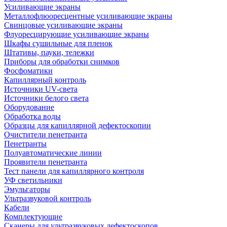
Усиливающие экраны
Металлофлюоресцентные усиливающие экраны
Свинцовые усиливающие экраны
Флуоресцирующие усиливающие экраны
Шкафы сушильные для пленок
Штативы, пауки, тележки
Приборы для обработки снимков
Фосфоматики
Капиллярный контроль
Источники UV-света
Источники белого света
Оборудование
Обработка воды
Образцы для капиллярной дефектоскопии
Очистители пенетранта
Пенетранты
Полуавтоматические линии
Проявители пенетранта
Тест панели для капиллярного контроля
УФ светильники
Эмульгаторы
Ультразвуковой контроль
Кабели
Комплектующие
Сканеры для ультразвуковых дефектоскопов