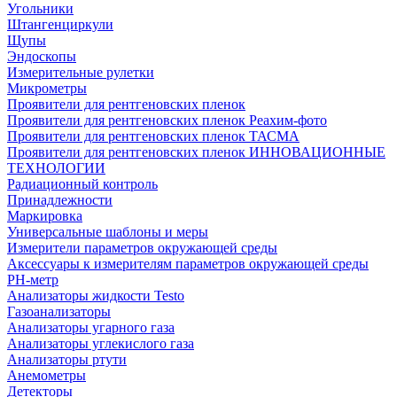
Угольники
Штангенциркули
Щупы
Эндоскопы
Измерительные рулетки
Микрометры
Проявители для рентгеновских пленок
Проявители для рентгеновских пленок Реахим-фото
Проявители для рентгеновских пленок ТАСМА
Проявители для рентгеновских пленок ИННОВАЦИОННЫЕ
ТЕХНОЛОГИИ
Радиационный контроль
Принадлежности
Маркировка
Универсальные шаблоны и меры
Измерители параметров окружающей среды
Аксессуары к измерителям параметров окружающей среды
PH-метр
Анализаторы жидкости Testo
Газоанализаторы
Анализаторы угарного газа
Анализаторы углекислого газа
Анализаторы ртути
Анемометры
Детекторы