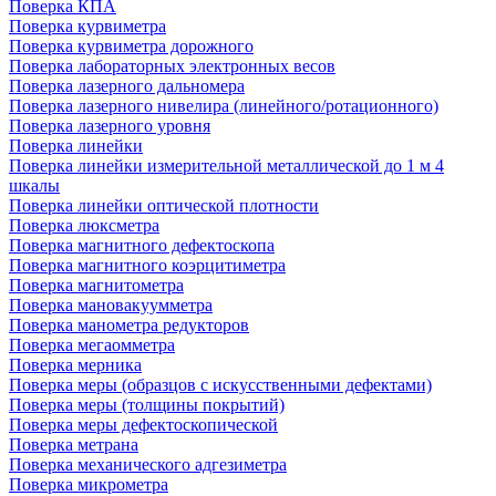
Поверка КПА
Поверка курвиметра
Поверка курвиметра дорожного
Поверка лабораторных электронных весов
Поверка лазерного дальномера
Поверка лазерного нивелира (линейного/ротационного)
Поверка лазерного уровня
Поверка линейки
Поверка линейки измерительной металлической до 1 м 4
шкалы
Поверка линейки оптической плотности
Поверка люксметра
Поверка магнитного дефектоскопа
Поверка магнитного коэрцитиметра
Поверка магнитометра
Поверка мановакуумметра
Поверка манометра редукторов
Поверка мегаомметра
Поверка мерника
Поверка меры (образцов с искусственными дефектами)
Поверка меры (толщины покрытий)
Поверка меры дефектоскопической
Поверка метрана
Поверка механического адгезиметра
Поверка микрометра