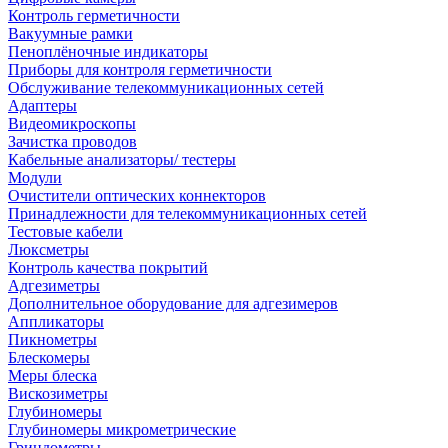
Контроль герметичности
Вакуумные рамки
Пеноплёночные индикаторы
Приборы для контроля герметичности
Обслуживание телекоммуникационных сетей
Адаптеры
Видеомикроскопы
Зачистка проводов
Кабельные анализаторы/ тестеры
Модули
Очистители оптических коннекторов
Принадлежности для телекоммуникационных сетей
Тестовые кабели
Люксметры
Контроль качества покрытий
Адгезиметры
Дополнительное оборудование для адгезимеров
Аппликаторы
Пикнометры
Блескомеры
Меры блеска
Вискозиметры
Глубиномеры
Глубиномеры микрометрические
Гриндометры