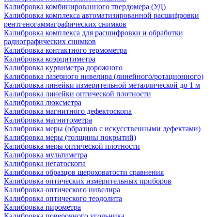
Калибровка комбинированного твердомера (УД)
Калибровка комплекса автоматизированной расшифровки
рентгеногаммаграфических снимков
Калибровка комплекса для расшифровки и обработки
радиографических снимков
Калибровка контактного термометра
Калибровка коэрцитиметра
Калибровка курвиметра дорожного
Калибровка лазерного нивелира (линейного/ротационного)
Калибровка линейки измерительной металлической до 1 м
Калибровка линейки оптической плотности
Калибровка люксметра
Калибровка магнитного дефектоскопа
Калибровка магнитометра
Калибровка меры (образцов с искусственными дефектами)
Калибровка меры (толщины покрытий)
Калибровка меры оптической плотности
Калибровка мультиметра
Калибровка негатоскопа
Калибровка образцов шероховатости сравнения
Калибровка оптических измерительных приборов
Калибровка оптического нивелира
Калибровка оптического теодолита
Калибровка пирометра
Калибровка поверочного угольника