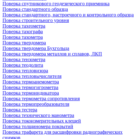
Поверка спутникового геодезического приемника
Поверка стандартного образца
Поверка стандартного, настроечного и контрольного образца
Поверка строительного уровня
Поверка тахеометра
Поверка тахографа
Поверка тахометра
Поверка твердомера
Поверка твердомера Бухгольца
Поверка твердомера металлов и сплавов, ЛКП
Поверка тензометра
Поверка теодолита
Поверка тепловизора
Поверка тепловычислителя
Поверка термоанемометра
Поверка термогигрометра
Поверка термоиндикатора
Поверка термометра сопротивления
Поверка термопреобразователя
Поверка тестера
Поверка технического манометра
Поверка токоизмерительных клещей
Поверка толщиномера покрытий
Поверка трафарета для расшифровки радиографических
снимков