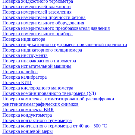
Поверка жидкостного термометра
Поверка измерителей влажности
Поверка измерителей заземления
Поверка измерителей прочности бетона
Поверка измерительного оборудования
Поверка измерительного преобразователя давления
Поверка измерительного прибора
Поверка индикатора
Поверка индикаторного нутромера повышенной прочности
Поверка индикаторного толщиномера
Поверка инструмента
Поверка инфракрасного пирометра
Поверка испытательной машины
Поверка калибра
Поверка калибратора
Поверка КИП
Поверка кислородного манометра
Поверка комбинированного твердомера (УД)
Поверка комплекса атоматизированной расшифровки
рентгеногаммаграфических снимков
Поверка комплекта ВИК
Поверка кондуктометра
Поверка контактного термометра
Поверка контактного термометра от 40 до +500 °С
Поверка концевой меры