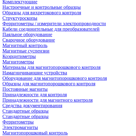
Комплектующие
Настроечные и контрольные образцы
Образцы для вихретокового контроля
Структуроскопы
Ферритометры / измерители электропроводности
Кабели соединительные для преобразователей
Паяльное оборудование
Сварочное оборудование
Магнитный контроль
Магнитные суспензии
Коэрцитиметры
Магнитометры
Материалы для магнитопорошкового контроля
Намагничивающие устройства
Оборудование для магнитопорошкового контроля
Образцы для магнитопорошкового контроля
Постоянные магниты
Принадлежности для контроля
Принадлежности для магнитного контроля
Средства документирования
Стандартные образцы
Стандартные образцы
Ферритометры
Электромагниты
Магнитопорошковый контроль