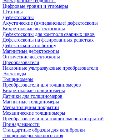
Электронные теодолиты
Цифровые уровни и угломеры
Штативы
Дефектоскопы
Акустические (импедансные) дефектоскопы
Вихретоковые дефектоскопы
Дефектоскопы для контроля сварных швов
Дефектоскопы на фазированных решетках
Дефектоскопы по бетону
Магнитные дефектоскопы
Оптические дефектоскопы
Преобразователи
Наклонные ультразвуковые преобразователи
Электроды
Толщиномеры
Преобразователи для толщиномеров
Вихретоковые толщиномеры
Датчики для толщиномеров
Магнитные толщиномеры
Меры толщины покрытий
Механические толщиномеры
Преобразователи для толщиномеров покрытий
Принадлежности
Стандартные образцы для калибровки
Толщиномеры мокрого слоя