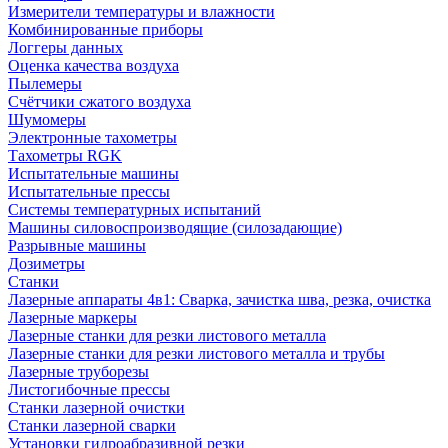
Измерители температуры и влажности
Комбинированные приборы
Логгеры данных
Оценка качества воздуха
Пылемеры
Счётчики сжатого воздуха
Шумомеры
Электронные тахометры
Тахометры RGK
Испытательные машины
Испытательные прессы
Системы температурных испытаний
Машины силовоспроизводящие (силозадающие)
Разрывные машины
Дозиметры
Станки
Лазерные аппараты 4в1: Сварка, зачистка шва, резка, очистка
Лазерные маркеры
Лазерные станки для резки листового металла
Лазерные станки для резки листового металла и трубы
Лазерные труборезы
Листогибочные прессы
Станки лазерной очистки
Станки лазерной сварки
Установки гидроабразивной резки