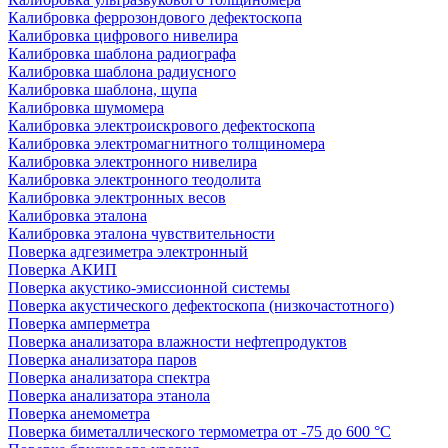
Калибровка феррозондового дефектоскопа
Калибровка цифрового нивелира
Калибровка шаблона радиографа
Калибровка шаблона радиусного
Калибровка шаблона, щупа
Калибровка шумомера
Калибровка электроискрового дефектоскопа
Калибровка электромагнитного толщиномера
Калибровка электронного нивелира
Калибровка электронного теодолита
Калибровка электронных весов
Калибровка эталона
Калибровка эталона чувствительности
Поверка адгезиметра электронный
Поверка АКИП
Поверка акустико-эмиссионной системы
Поверка акустического дефектоскопа (низкочастотного)
Поверка амперметра
Поверка анализатора влажности нефтепродуктов
Поверка анализатора паров
Поверка анализатора спектра
Поверка анализатора этанола
Поверка анемометра
Поверка биметаллического термометра от -75 до 600 °С