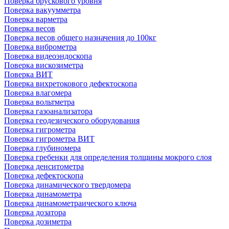
Поверка брускового уровня
Поверка вакуумметра
Поверка варметра
Поверка весов
Поверка весов общего назначения до 100кг
Поверка виброметра
Поверка видеоэндоскопа
Поверка вискозиметра
Поверка ВИТ
Поверка вихретокового дефектоскопа
Поверка влагомера
Поверка вольтметра
Поверка газоанализатора
Поверка геодезического оборудования
Поверка гигрометра
Поверка гигрометра ВИТ
Поверка глубиномера
Поверка гребенки для определения толщины мокрого слоя
Поверка денситометра
Поверка дефектоскопа
Поверка динамического твердомера
Поверка динамометра
Поверка динамометраического ключа
Поверка дозатора
Поверка дозиметра