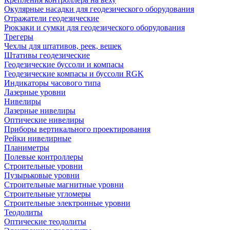
Окулярные насадки для геодезического оборудования
Отражатели геодезические
Рюкзаки и сумки для геодезического оборудования
Трегеры
Чехлы для штативов, реек, вешек
Штативы геодезические
Геодезические буссоли и компасы
Геодезические компасы и буссоли RGK
Индикаторы часового типа
Лазерные уровни
Нивелиры
Лазерные нивелиры
Оптические нивелиры
Приборы вертикального проектирования
Рейки нивелирные
Планиметры
Полевые контроллеры
Строительные уровни
Пузырьковые уровни
Строительные магнитные уровни
Строительные угломеры
Строительные электронные уровни
Теодолиты
Оптические теодолиты